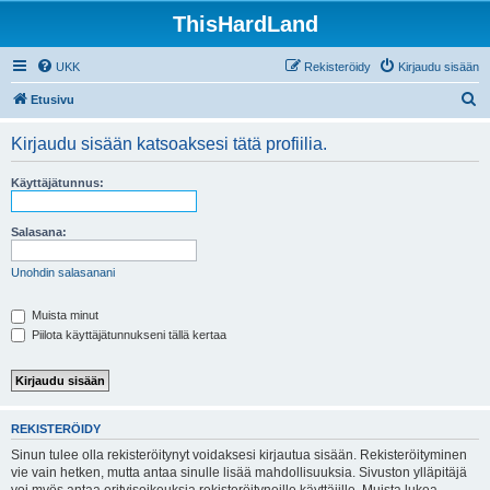
ThisHardLand
UKK
Rekisteröidy
Kirjaudu sisään
E
Etusivu
t
Kirjaudu sisään katsoaksesi tätä profiilia.
s
i
Käyttäjätunnus:
Salasana:
Unohdin salasanani
Muista minut
Piilota käyttäjätunnukseni tällä kertaa
REKISTERÖIDY
Sinun tulee olla rekisteröitynyt voidaksesi kirjautua sisään. Rekisteröityminen
vie vain hetken, mutta antaa sinulle lisää mahdollisuuksia. Sivuston ylläpitäjä
voi myös antaa erityisoikeuksia rekisteröityneille käyttäjille. Muista lukea