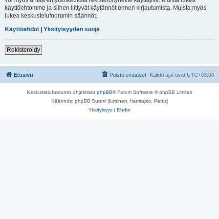
käyttöehtomme ja siihen liittyvät käytännöt ennen kirjautumista. Muista myös
lukea keskustelufoorumin säännöt.
Käyttöehdot
|
Yksityisyyden suoja
Rekisteröidy
Etusivu
Poista evästeet
Kaikki ajat ovat
UTC+03:00
Keskustelufoorumin ohjelmisto
phpBB
® Forum Software © phpBB Limited
Käännös: phpBB Suomi (lurttinen, harritapio, Pettis)
Yksityisyys
|
Ehdot