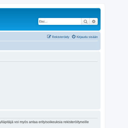
Etsi
Tarkennettu haku
Rekisteröidy
Kirjaudu sisään
lläpitäjä voi myös antaa erityisoikeuksia rekisteröityneille