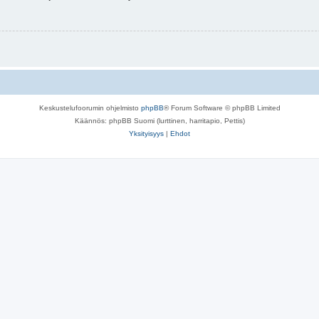
Keskustelufoorumin ohjelmisto
phpBB
® Forum Software © phpBB Limited
Käännös: phpBB Suomi (lurttinen, harritapio, Pettis)
Yksityisyys
|
Ehdot