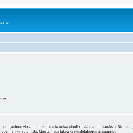
telusivu
ertaa
isteröityminen vie vain hetken, mutta antaa sinulle lisää mahdollisuuksia. Sivuston y
tännöt ennen kirjautumista. Muista myös lukea keskustelufoorumin säännöt.