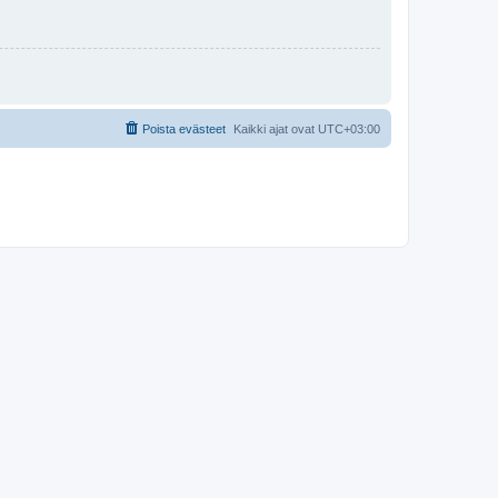
Poista evästeet
Kaikki ajat ovat
UTC+03:00