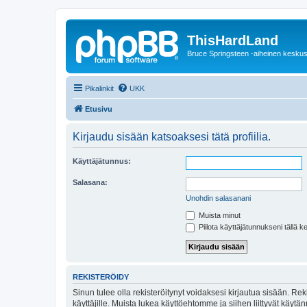
ThisHardLand
Bruce Springsteen -aiheinen keskus
Pikalinkit
UKK
Etusivu
Kirjaudu sisään katsoaksesi tätä profiilia.
Käyttäjätunnus:
Salasana:
Unohdin salasanani
Muista minut
Piilota käyttäjätunnukseni tällä k
REKISTERÖIDY
Sinun tulee olla rekisteröitynyt voidaksesi kirjautua sisään. Rek
käyttäjille. Muista lukea käyttöehtomme ja siihen liittyvät käy