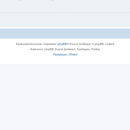
Keskustelufoorumin ohjelmisto
phpBB
® Forum Software © phpBB Limited
Käännös: phpBB Suomi (lurttinen, harritapio, Pettis)
Yksityisyys
|
Ehdot