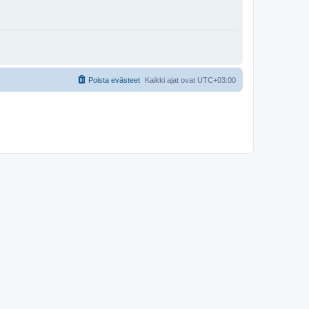
Poista evästeet
Kaikki ajat ovat
UTC+03:00