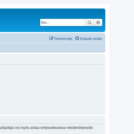
Etsi
Tarkennettu haku
Rekisteröidy
Kirjaudu sisään
lläpitäjä voi myös antaa erityisoikeuksia rekisteröityneille