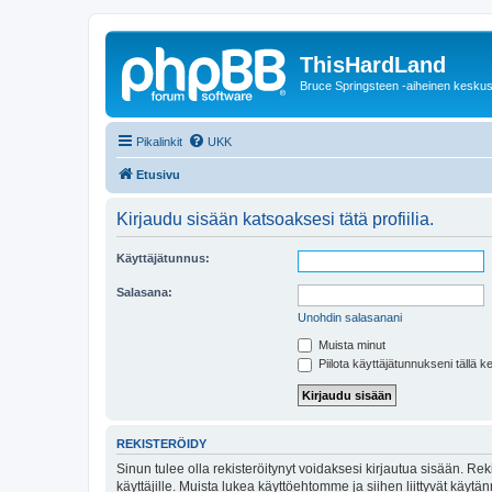
ThisHardLand
Bruce Springsteen -aiheinen keskus
Pikalinkit
UKK
Etusivu
Kirjaudu sisään katsoaksesi tätä profiilia.
Käyttäjätunnus:
Salasana:
Unohdin salasanani
Muista minut
Piilota käyttäjätunnukseni tällä k
REKISTERÖIDY
Sinun tulee olla rekisteröitynyt voidaksesi kirjautua sisään. Rek
käyttäjille. Muista lukea käyttöehtomme ja siihen liittyvät käy