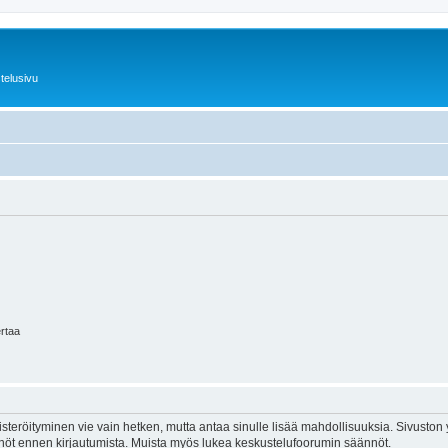
telusivu
ertaa
isteröityminen vie vain hetken, mutta antaa sinulle lisää mahdollisuuksia. Sivuston y
tännöt ennen kirjautumista. Muista myös lukea keskustelufoorumin säännöt.