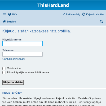
ThisHardLand
UKK
Rekisteröidy
Kirjaudu sisään
E
Etusivu
t
Kirjaudu sisään katsoaksesi tätä profiilia.
s
i
Käyttäjätunnus:
Salasana:
Unohdin salasanani
Muista minut
Piilota käyttäjätunnukseni tällä kertaa
REKISTERÖIDY
Sinun tulee olla rekisteröitynyt voidaksesi kirjautua sisään. Rekisteröityminen
vie vain hetken, mutta antaa sinulle lisää mahdollisuuksia. Sivuston ylläpitäjä
voi myös antaa erityisoikeuksia rekisteröityneille käyttäjille. Muista lukea