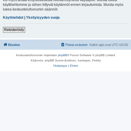
käyttöehtomme ja siihen liittyvät käytännöt ennen kirjautumista. Muista myös
lukea keskustelufoorumin säännöt.
Käyttöehdot
|
Yksityisyyden suoja
Rekisteröidy
Etusivu
Poista evästeet
Kaikki ajat ovat
UTC+03:00
Keskustelufoorumin ohjelmisto
phpBB
® Forum Software © phpBB Limited
Käännös: phpBB Suomi (lurttinen, harritapio, Pettis)
Yksityisyys
|
Ehdot