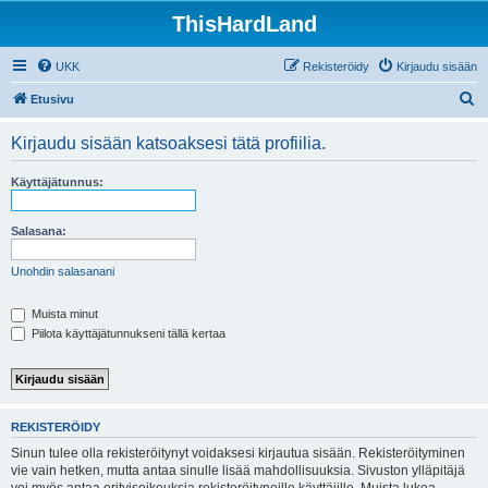
ThisHardLand
UKK
Rekisteröidy
Kirjaudu sisään
E
Etusivu
t
Kirjaudu sisään katsoaksesi tätä profiilia.
s
i
Käyttäjätunnus:
Salasana:
Unohdin salasanani
Muista minut
Piilota käyttäjätunnukseni tällä kertaa
REKISTERÖIDY
Sinun tulee olla rekisteröitynyt voidaksesi kirjautua sisään. Rekisteröityminen
vie vain hetken, mutta antaa sinulle lisää mahdollisuuksia. Sivuston ylläpitäjä
voi myös antaa erityisoikeuksia rekisteröityneille käyttäjille. Muista lukea