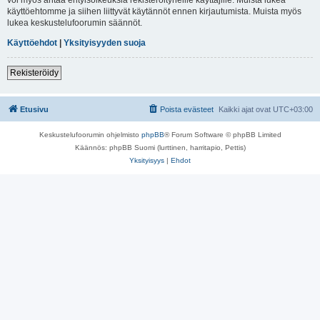
käyttöehtomme ja siihen liittyvät käytännöt ennen kirjautumista. Muista myös
lukea keskustelufoorumin säännöt.
Käyttöehdot
|
Yksityisyyden suoja
Rekisteröidy
Etusivu
Poista evästeet
Kaikki ajat ovat
UTC+03:00
Keskustelufoorumin ohjelmisto
phpBB
® Forum Software © phpBB Limited
Käännös: phpBB Suomi (lurttinen, harritapio, Pettis)
Yksityisyys
|
Ehdot