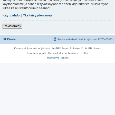
käyttöehtomme ja siihen liittyvät käytännöt ennen kirjautumista. Muista myös
lukea keskustelufoorumin säännöt.
Käyttöehdot
|
Yksityisyyden suoja
Rekisteröidy
Etusivu
Poista evästeet
Kaikki ajat ovat
UTC+03:00
Keskustelufoorumin ohjelmisto
phpBB
® Forum Software © phpBB Limited
Käännös: phpBB Suomi (lurttinen, harritapio, Pettis)
Yksityisyys
|
Ehdot