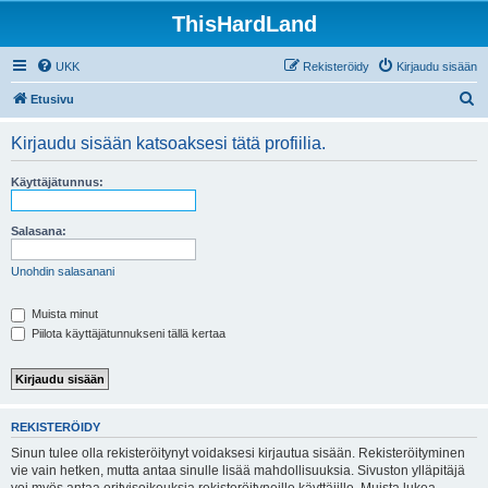
ThisHardLand
UKK
Rekisteröidy
Kirjaudu sisään
E
Etusivu
t
Kirjaudu sisään katsoaksesi tätä profiilia.
s
i
Käyttäjätunnus:
Salasana:
Unohdin salasanani
Muista minut
Piilota käyttäjätunnukseni tällä kertaa
REKISTERÖIDY
Sinun tulee olla rekisteröitynyt voidaksesi kirjautua sisään. Rekisteröityminen
vie vain hetken, mutta antaa sinulle lisää mahdollisuuksia. Sivuston ylläpitäjä
voi myös antaa erityisoikeuksia rekisteröityneille käyttäjille. Muista lukea