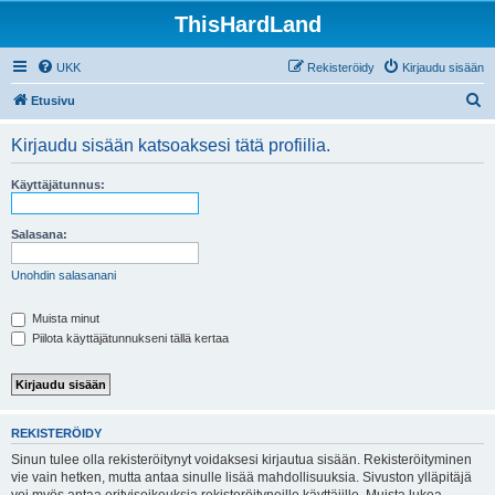
ThisHardLand
UKK
Rekisteröidy
Kirjaudu sisään
E
Etusivu
t
Kirjaudu sisään katsoaksesi tätä profiilia.
s
i
Käyttäjätunnus:
Salasana:
Unohdin salasanani
Muista minut
Piilota käyttäjätunnukseni tällä kertaa
REKISTERÖIDY
Sinun tulee olla rekisteröitynyt voidaksesi kirjautua sisään. Rekisteröityminen
vie vain hetken, mutta antaa sinulle lisää mahdollisuuksia. Sivuston ylläpitäjä
voi myös antaa erityisoikeuksia rekisteröityneille käyttäjille. Muista lukea