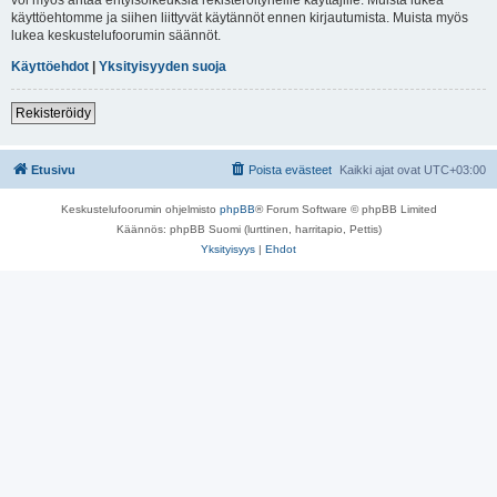
käyttöehtomme ja siihen liittyvät käytännöt ennen kirjautumista. Muista myös
lukea keskustelufoorumin säännöt.
Käyttöehdot
|
Yksityisyyden suoja
Rekisteröidy
Etusivu
Poista evästeet
Kaikki ajat ovat
UTC+03:00
Keskustelufoorumin ohjelmisto
phpBB
® Forum Software © phpBB Limited
Käännös: phpBB Suomi (lurttinen, harritapio, Pettis)
Yksityisyys
|
Ehdot