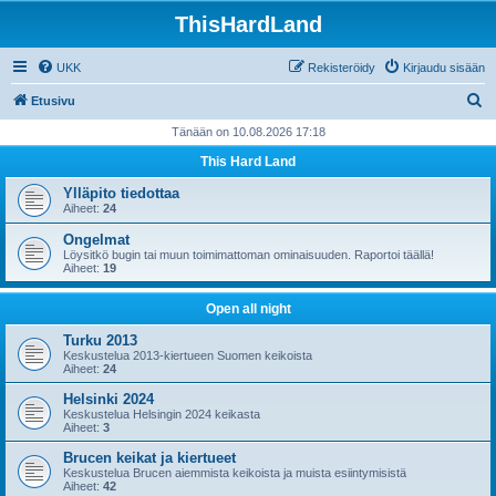
ThisHardLand
UKK
Rekisteröidy
Kirjaudu sisään
E
Etusivu
t
Tänään on 10.08.2026 17:18
s
This Hard Land
i
Ylläpito tiedottaa
Aiheet:
24
Ongelmat
Löysitkö bugin tai muun toimimattoman ominaisuuden. Raportoi täällä!
Aiheet:
19
Open all night
Turku 2013
Keskustelua 2013-kiertueen Suomen keikoista
Aiheet:
24
Helsinki 2024
Keskustelua Helsingin 2024 keikasta
Aiheet:
3
Brucen keikat ja kiertueet
Keskustelua Brucen aiemmista keikoista ja muista esiintymisistä
Aiheet:
42