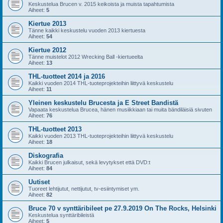
Keskustelua Brucen v. 2015 keikoista ja muista tapahtumista
Aiheet:
5
Kiertue 2013
Tänne kaikki keskustelu vuoden 2013 kiertuesta
Aiheet:
54
Kiertue 2012
Tänne muistelot 2012 Wrecking Ball -kiertueelta
Aiheet:
13
THL-tuotteet 2014 ja 2016
Kaikki vuoden 2014 THL-tuoteprojekteihin liittyvä keskustelu
Aiheet:
11
Yleinen keskustelu Brucesta ja E Street Bandistä
Vapaata keskustelua Brucea, hänen musiikkiaan tai muita bändiläisiä sivuten
Aiheet:
76
THL-tuotteet 2013
Kaikki vuoden 2013 THL-tuoteprojekteihin liittyvä keskustelu
Aiheet:
18
Diskografia
Kaikki Brucen julkaisut, sekä levytykset että DVD:t
Aiheet:
84
Uutiset
Tuoreet lehtijutut, nettijutut, tv-esiintymiset ym.
Aiheet:
82
Bruce 70 v synttäribileet pe 27.9.2019 On The Rocks, Helsinki
Keskustelua synttäribileistä
Aiheet:
5