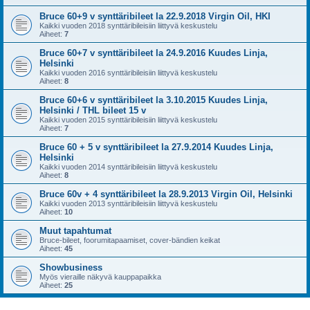
Bruce 60+9 v synttäribileet la 22.9.2018 Virgin Oil, HKI
Kaikki vuoden 2018 synttäribileisiin liittyvä keskustelu
Aiheet:
7
Bruce 60+7 v synttäribileet la 24.9.2016 Kuudes Linja,
Helsinki
Kaikki vuoden 2016 synttäribileisiin liittyvä keskustelu
Aiheet:
8
Bruce 60+6 v synttäribileet la 3.10.2015 Kuudes Linja,
Helsinki / THL bileet 15 v
Kaikki vuoden 2015 synttäribileisiin liittyvä keskustelu
Aiheet:
7
Bruce 60 + 5 v synttäribileet la 27.9.2014 Kuudes Linja,
Helsinki
Kaikki vuoden 2014 synttäribileisiin liittyvä keskustelu
Aiheet:
8
Bruce 60v + 4 synttäribileet la 28.9.2013 Virgin Oil, Helsinki
Kaikki vuoden 2013 synttäribileisiin liittyvä keskustelu
Aiheet:
10
Muut tapahtumat
Bruce-bileet, foorumitapaamiset, cover-bändien keikat
Aiheet:
45
Showbusiness
Myös vieraille näkyvä kauppapaikka
Aiheet:
25