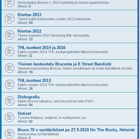
Keskustelua Brucen v. 2015 keikoista ja muista tapahtumista
Aiheet:
5
Kiertue 2013
Tänne kaikki keskustelu vuoden 2013 kiertuesta
Aiheet:
54
Kiertue 2012
Tänne muistelot 2012 Wrecking Ball -kiertueelta
Aiheet:
13
THL-tuotteet 2014 ja 2016
Kaikki vuoden 2014 THL-tuoteprojekteihin liittyvä keskustelu
Aiheet:
11
Yleinen keskustelu Brucesta ja E Street Bandistä
Vapaata keskustelua Brucea, hänen musiikkiaan tai muita bändiläisiä sivuten
Aiheet:
76
THL-tuotteet 2013
Kaikki vuoden 2013 THL-tuoteprojekteihin liittyvä keskustelu
Aiheet:
18
Diskografia
Kaikki Brucen julkaisut, sekä levytykset että DVD:t
Aiheet:
84
Uutiset
Tuoreet lehtijutut, nettijutut, tv-esiintymiset ym.
Aiheet:
82
Bruce 70 v synttäribileet pe 27.9.2019 On The Rocks, Helsinki
Keskustelua synttäribileistä
Aiheet:
5