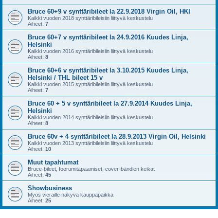
Bruce 60+9 v synttäribileet la 22.9.2018 Virgin Oil, HKI
Kaikki vuoden 2018 synttäribileisiin liittyvä keskustelu
Aiheet:
7
Bruce 60+7 v synttäribileet la 24.9.2016 Kuudes Linja,
Helsinki
Kaikki vuoden 2016 synttäribileisiin liittyvä keskustelu
Aiheet:
8
Bruce 60+6 v synttäribileet la 3.10.2015 Kuudes Linja,
Helsinki / THL bileet 15 v
Kaikki vuoden 2015 synttäribileisiin liittyvä keskustelu
Aiheet:
7
Bruce 60 + 5 v synttäribileet la 27.9.2014 Kuudes Linja,
Helsinki
Kaikki vuoden 2014 synttäribileisiin liittyvä keskustelu
Aiheet:
8
Bruce 60v + 4 synttäribileet la 28.9.2013 Virgin Oil, Helsinki
Kaikki vuoden 2013 synttäribileisiin liittyvä keskustelu
Aiheet:
10
Muut tapahtumat
Bruce-bileet, foorumitapaamiset, cover-bändien keikat
Aiheet:
45
Showbusiness
Myös vieraille näkyvä kauppapaikka
Aiheet:
25