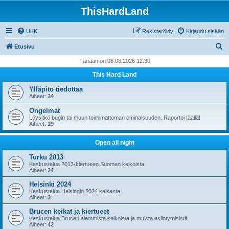
ThisHardLand
UKK
Rekisteröidy
Kirjaudu sisään
E
Etusivu
t
Tänään on 08.08.2026 12:30
s
This Hard Land
i
Ylläpito tiedottaa
Aiheet:
24
Ongelmat
Löysitkö bugin tai muun toimimattoman ominaisuuden. Raportoi täällä!
Aiheet:
19
Open all night
Turku 2013
Keskustelua 2013-kiertueen Suomen keikoista
Aiheet:
24
Helsinki 2024
Keskustelua Helsingin 2024 keikasta
Aiheet:
3
Brucen keikat ja kiertueet
Keskustelua Brucen aiemmista keikoista ja muista esiintymisistä
Aiheet:
42