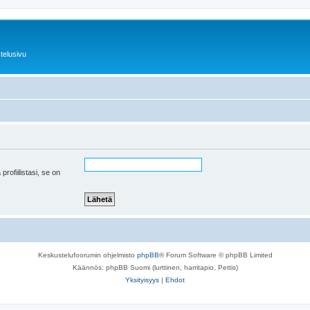
telusivu
 profiilistasi, se on
Keskustelufoorumin ohjelmisto
phpBB
® Forum Software © phpBB Limited
Käännös: phpBB Suomi (lurttinen, harritapio, Pettis)
Yksityisyys
|
Ehdot