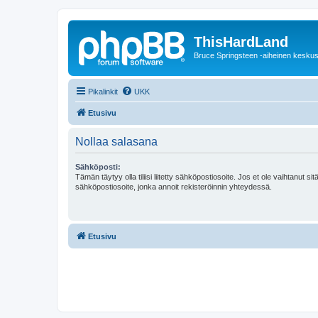
ThisHardLand
Bruce Springsteen -aiheinen keskus
Pikalinkit
UKK
Etusivu
Nollaa salasana
Sähköposti:
Tämän täytyy olla tiliisi liitetty sähköpostiosoite. Jos et ole vaihtanut sitä
sähköpostiosoite, jonka annoit rekisteröinnin yhteydessä.
Etusivu