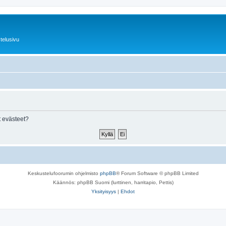
telusivu
 evästeet?
Keskustelufoorumin ohjelmisto
phpBB
® Forum Software © phpBB Limited
Käännös: phpBB Suomi (lurttinen, harritapio, Pettis)
Yksityisyys
|
Ehdot