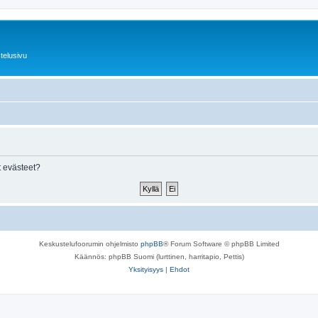
telusivu
 evästeet?
Keskustelufoorumin ohjelmisto
phpBB
® Forum Software © phpBB Limited
Käännös: phpBB Suomi (lurttinen, harritapio, Pettis)
Yksityisyys
|
Ehdot