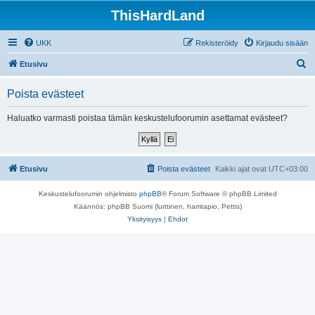
ThisHardLand
UKK
Rekisteröidy
Kirjaudu sisään
E
Etusivu
t
Poista evästeet
s
i
Haluatko varmasti poistaa tämän keskustelufoorumin asettamat evästeet?
Etusivu
Poista evästeet
Kaikki ajat ovat
UTC+03:00
Keskustelufoorumin ohjelmisto
phpBB
® Forum Software © phpBB Limited
Käännös: phpBB Suomi (lurttinen, harritapio, Pettis)
Yksityisyys
|
Ehdot