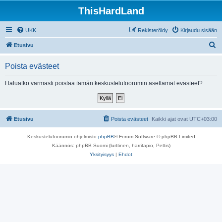
ThisHardLand
UKK
Rekisteröidy
Kirjaudu sisään
E
Etusivu
t
Poista evästeet
s
i
Haluatko varmasti poistaa tämän keskustelufoorumin asettamat evästeet?
Etusivu
Poista evästeet
Kaikki ajat ovat
UTC+03:00
Keskustelufoorumin ohjelmisto
phpBB
® Forum Software © phpBB Limited
Käännös: phpBB Suomi (lurttinen, harritapio, Pettis)
Yksityisyys
|
Ehdot