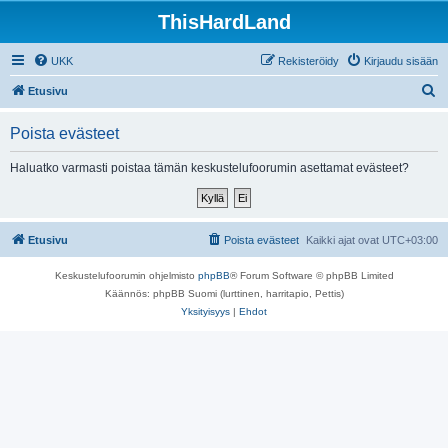
ThisHardLand
UKK
Rekisteröidy
Kirjaudu sisään
E
Etusivu
t
Poista evästeet
s
i
Haluatko varmasti poistaa tämän keskustelufoorumin asettamat evästeet?
Etusivu
Poista evästeet
Kaikki ajat ovat
UTC+03:00
Keskustelufoorumin ohjelmisto
phpBB
® Forum Software © phpBB Limited
Käännös: phpBB Suomi (lurttinen, harritapio, Pettis)
Yksityisyys
|
Ehdot