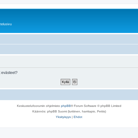
telusivu
 evästeet?
Keskustelufoorumin ohjelmisto
phpBB
® Forum Software © phpBB Limited
Käännös: phpBB Suomi (lurttinen, harritapio, Pettis)
Yksityisyys
|
Ehdot