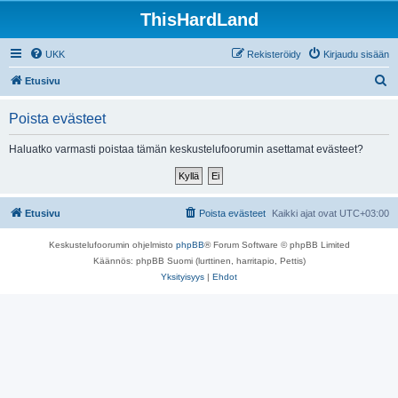
ThisHardLand
UKK
Rekisteröidy
Kirjaudu sisään
E
Etusivu
t
Poista evästeet
s
i
Haluatko varmasti poistaa tämän keskustelufoorumin asettamat evästeet?
Etusivu
Poista evästeet
Kaikki ajat ovat
UTC+03:00
Keskustelufoorumin ohjelmisto
phpBB
® Forum Software © phpBB Limited
Käännös: phpBB Suomi (lurttinen, harritapio, Pettis)
Yksityisyys
|
Ehdot