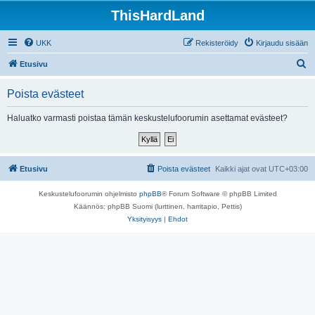
ThisHardLand
UKK
Rekisteröidy
Kirjaudu sisään
E
Etusivu
t
Poista evästeet
s
i
Haluatko varmasti poistaa tämän keskustelufoorumin asettamat evästeet?
Etusivu
Poista evästeet
Kaikki ajat ovat
UTC+03:00
Keskustelufoorumin ohjelmisto
phpBB
® Forum Software © phpBB Limited
Käännös: phpBB Suomi (lurttinen, harritapio, Pettis)
Yksityisyys
|
Ehdot