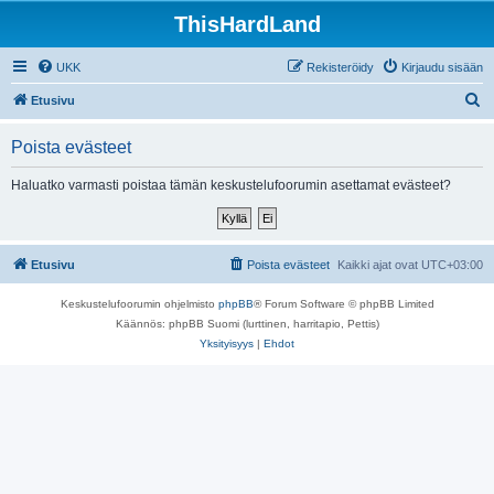
ThisHardLand
UKK
Rekisteröidy
Kirjaudu sisään
E
Etusivu
t
Poista evästeet
s
i
Haluatko varmasti poistaa tämän keskustelufoorumin asettamat evästeet?
Etusivu
Poista evästeet
Kaikki ajat ovat
UTC+03:00
Keskustelufoorumin ohjelmisto
phpBB
® Forum Software © phpBB Limited
Käännös: phpBB Suomi (lurttinen, harritapio, Pettis)
Yksityisyys
|
Ehdot