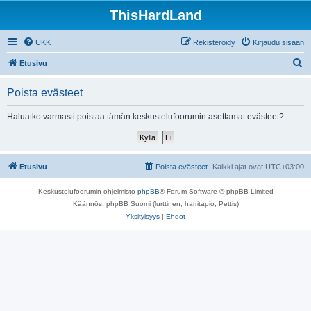
ThisHardLand
UKK
Rekisteröidy
Kirjaudu sisään
E
Etusivu
t
Poista evästeet
s
i
Haluatko varmasti poistaa tämän keskustelufoorumin asettamat evästeet?
Etusivu
Poista evästeet
Kaikki ajat ovat
UTC+03:00
Keskustelufoorumin ohjelmisto
phpBB
® Forum Software © phpBB Limited
Käännös: phpBB Suomi (lurttinen, harritapio, Pettis)
Yksityisyys
|
Ehdot