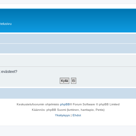
telusivu
 evästeet?
Keskustelufoorumin ohjelmisto
phpBB
® Forum Software © phpBB Limited
Käännös: phpBB Suomi (lurttinen, harritapio, Pettis)
Yksityisyys
|
Ehdot