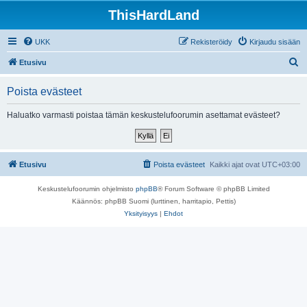
ThisHardLand
UKK
Rekisteröidy
Kirjaudu sisään
E
Etusivu
t
Poista evästeet
s
i
Haluatko varmasti poistaa tämän keskustelufoorumin asettamat evästeet?
Etusivu
Poista evästeet
Kaikki ajat ovat
UTC+03:00
Keskustelufoorumin ohjelmisto
phpBB
® Forum Software © phpBB Limited
Käännös: phpBB Suomi (lurttinen, harritapio, Pettis)
Yksityisyys
|
Ehdot