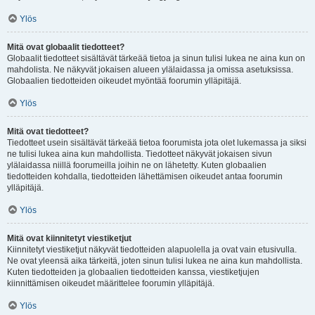
Ylös
Mitä ovat globaalit tiedotteet?
Globaalit tiedotteet sisältävät tärkeää tietoa ja sinun tulisi lukea ne aina kun on
mahdolista. Ne näkyvät jokaisen alueen ylälaidassa ja omissa asetuksissa.
Globaalien tiedotteiden oikeudet myöntää foorumin ylläpitäjä.
Ylös
Mitä ovat tiedotteet?
Tiedotteet usein sisältävät tärkeää tietoa foorumista jota olet lukemassa ja siksi
ne tulisi lukea aina kun mahdollista. Tiedotteet näkyvät jokaisen sivun
ylälaidassa niillä foorumeilla joihin ne on lähetetty. Kuten globaalien
tiedotteiden kohdalla, tiedotteiden lähettämisen oikeudet antaa foorumin
ylläpitäjä.
Ylös
Mitä ovat kiinnitetyt viestiketjut
Kiinnitetyt viestiketjut näkyvät tiedotteiden alapuolella ja ovat vain etusivulla.
Ne ovat yleensä aika tärkeitä, joten sinun tulisi lukea ne aina kun mahdollista.
Kuten tiedotteiden ja globaalien tiedotteiden kanssa, viestiketjujen
kiinnittämisen oikeudet määrittelee foorumin ylläpitäjä.
Ylös