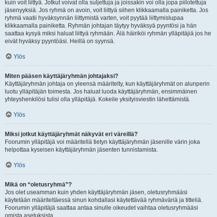
kuin voit liittyä. Jotkut voivat olla suljettuja ja joissakin voi olla jopa piilotettuja
jäsenyyksiä. Jos ryhmä on avoin, voit liittyä siihen klikkaamalla painiketta. Jos
ryhmä vaatii hyväksynnän liittymistä varten, voit pyytää liittymislupaa
klikkaamalla painiketta. Ryhmän johtajan täytyy hyväksyä pyyntösi ja hän
saattaa kysyä miksi haluat liittyä ryhmään. Älä häiriköi ryhmän ylläpitäjiä jos he
eivät hyväksy pyyntöäsi. Heillä on syynsä.
Ylös
Miten pääsen käyttäjäryhmän johtajaksi?
Käyttäjäryhmän johtaja on yleensä määritelty, kun käyttäjäryhmät on alunperin
luotu ylläpitäjän toimesta. Jos haluat luoda käyttäjäryhmän, ensimmäinen
yhteyshenkilösi tulisi olla ylläpitäjä. Kokeile yksityisviestin lähettämistä.
Ylös
Miksi jotkut käyttäjäryhmät näkyvät eri väreillä?
Foorumin ylläpitäjä voi määritellä tietyn käyttäjäryhmän jäsenille värin joka
helpottaa kyseisen käyttäjäryhmän jäsenten tunnistamista.
Ylös
Mikä on “oletusryhmä”?
Jos olet useamman kuin yhden käyttäjäryhmän jäsen, oletusryhmääsi
käytetään määriteltäessä sinun kohdallasi käytettävää ryhmäväriä ja titteliä.
Foorumin ylläpitäjä saattaa antaa sinulle oikeudet vaihtaa oletusryhmääsi
omista asetuksista.