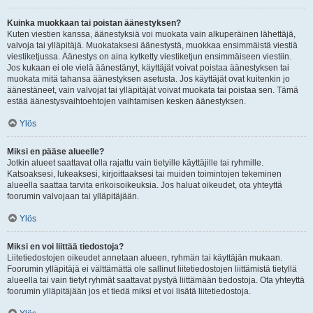
Kuinka muokkaan tai poistan äänestyksen?
Kuten viestien kanssa, äänestyksiä voi muokata vain alkuperäinen lähettäjä,
valvoja tai ylläpitäjä. Muokataksesi äänestystä, muokkaa ensimmäistä viestiä
viestiketjussa. Äänestys on aina kytketty viestiketjun ensimmäiseen viestiin.
Jos kukaan ei ole vielä äänestänyt, käyttäjät voivat poistaa äänestyksen tai
muokata mitä tahansa äänestyksen asetusta. Jos käyttäjät ovat kuitenkin jo
äänestäneet, vain valvojat tai ylläpitäjät voivat muokata tai poistaa sen. Tämä
estää äänestysvaihtoehtojen vaihtamisen kesken äänestyksen.
Ylös
Miksi en pääse alueelle?
Jotkin alueet saattavat olla rajattu vain tietyille käyttäjille tai ryhmille.
Katsoaksesi, lukeaksesi, kirjoittaaksesi tai muiden toimintojen tekeminen
alueella saattaa tarvita erikoisoikeuksia. Jos haluat oikeudet, ota yhteyttä
foorumin valvojaan tai ylläpitäjään.
Ylös
Miksi en voi liittää tiedostoja?
Liitetiedostojen oikeudet annetaan alueen, ryhmän tai käyttäjän mukaan.
Foorumin ylläpitäjä ei välttämättä ole sallinut liitetiedostojen liittämistä tietyllä
alueella tai vain tietyt ryhmät saattavat pystyä liittämään tiedostoja. Ota yhteyttä
foorumin ylläpitäjään jos et tiedä miksi et voi lisätä liitetiedostoja.