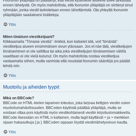
Foorumin ylläpitäjä on päättänyt, että viestit kyseiselle alueelle tulee tarkastaa
ennen lähetystä. On myös mahdollista, että foorumin ylläpitäjä on siirtänyt sinut
ryhmään, jonka viestit tarkistetaan ennen lähettämistä. Ota yhteyttä foorumin
ylläpitäjään saadaksesi lisätietoja.
Ylös
Miten tönäisen viestiketjuani?
Klikkaamalla “Tönaise viestiä” -linkkiä, kun katselet sitä, voit “tönäistä”
viestiketjua alueen ensimmäisen sivun yläosaan. Jos et näe tätä, viestiketjujen
tönäiseminen ei ole sallittua tai aika joka viestiketjujen tönäisemisen välillä
vaaditaan ei ole vielä kulunut. On myös mahdollista nostaa viestiketjua
vastaamalla siihen, mutta varmista että noudatat foorumin sääntöjä jos päätät
tehdä niin.
Ylös
Muotoilu ja aiheiden tyypit
Mikä on BBCode?
BBCode on HTML-kielen tapainen toteutus, joka tarjoaa tiettyjen viestin osien
muotoilumahdollisuuden. BBCoden käytöstä päättää ylläpitäjä, mutta se
voidaan ottaa pois käytöstä myös viestikohtaisesti viestin kirjoituslomakkeella.
BBCode itsessään on HTML:n kaltainen, mutta tagit käyttävät < ja > merkkien
sijaan hakasulkuja [ ja ]. BBCoden oppaan löydät viestinlähetyssivun kautta.
Ylös