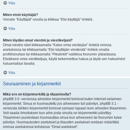
Ylös
Miten etsin käyttäjiä?
Vieraile “Käyttäjät”-sivulla ja klikkaa “Etsi käyttäjä”-linkkiä.
Ylös
Miten löydän omat viestini ja viestiketjuni?
Omat viestisi näet klikkaamalla “Katso omia viestejäsi”-linkkiä omissa
asetuksissa tai klikkaamalla “Etsi käyttäjän viesteistä”-linkkiä omalla
profiilisivullasi tai klikkaamalla “Pikalinkit”-valikkoa foorumin ylälaidassa.
Etsiäksesi omia viestiketjuja, käytä tarkennettua hakua ja täytä sen hakuehdot
haluamallasi tavalla.
Ylös
Seuraaminen ja kirjanmerkit
Mikä ero on kirjanmerkillä ja tilaamisella?
phpBB 3.0 -versiossa aiheiden kirjanmerkit toimivat kuten internet-selaimen
kirjanmerkit. Sinua ei huomautettu jos aiheeseen tuli päivitys. phpBB 3.1 -
versiosta lähtien kirjanmerkit toimivat samaan tapaan kuin aiheiden tilaaminen.
Voit saada ilmoituksen kun aihe josta sinulla on kirjanmerkki päivittyy.
Tilaaminen puolestaan huomauttaa sinua kun aiheeseen tai foorumiin tulee
päivitys. Huomautusten asetukset ja tilausten asetukset voidaan määrittää
omissa asetuksissa kohdassa “Omat asetukset”.