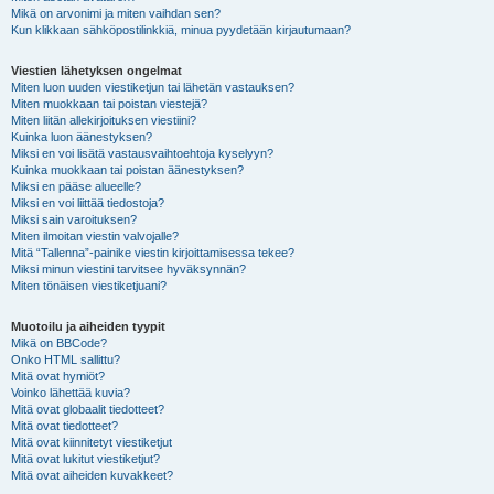
Mikä on arvonimi ja miten vaihdan sen?
Kun klikkaan sähköpostilinkkiä, minua pyydetään kirjautumaan?
Viestien lähetyksen ongelmat
Miten luon uuden viestiketjun tai lähetän vastauksen?
Miten muokkaan tai poistan viestejä?
Miten liitän allekirjoituksen viestiini?
Kuinka luon äänestyksen?
Miksi en voi lisätä vastausvaihtoehtoja kyselyyn?
Kuinka muokkaan tai poistan äänestyksen?
Miksi en pääse alueelle?
Miksi en voi liittää tiedostoja?
Miksi sain varoituksen?
Miten ilmoitan viestin valvojalle?
Mitä “Tallenna”-painike viestin kirjoittamisessa tekee?
Miksi minun viestini tarvitsee hyväksynnän?
Miten tönäisen viestiketjuani?
Muotoilu ja aiheiden tyypit
Mikä on BBCode?
Onko HTML sallittu?
Mitä ovat hymiöt?
Voinko lähettää kuvia?
Mitä ovat globaalit tiedotteet?
Mitä ovat tiedotteet?
Mitä ovat kiinnitetyt viestiketjut
Mitä ovat lukitut viestiketjut?
Mitä ovat aiheiden kuvakkeet?