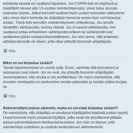
kahdesta asiasta on saattanut tapahtua. Jos COPPA-tuki on käytössä ja
määrittelit olevasi alle 13-vuotias rekisteröityessäsi, sinun tulee seurata
saamiasi ohjeita. Jotkut foorumit vaativat myös uusien tunnusten aktivoinnin
joko sinun itsesi toimesta tai ylläpitäjän toimesta ennen kuin voit kirjautua
sisään. Tämä tieto kerrottiin rekisteröitymisen yhteydessä. Jos sinulle
lähetettiin sähköpostia, seuraa ohjeita. Jos et saanut sähköpostia, olet
saattanut antaa virheellisen sähköpostiosoitteen tai sähköpostit ovat
saattaneet jäädä roskapostisuodattimeen. Jos olet varma, että antamasi
sähköpostiosoite oli oikein, yritä ottaa yhteyttä foorumin ylläpitäjään.
Ylös
Miksi en voi kirjautua sisään?
Tämän tapahtumiseen on useita syitä. Ensin, varmista että tunnuksesi ja
salasanasi ovat oikein. Jos ne ovat, ota yhteyttä foorumin ylläpitäjään
varmistaaksesi, että sinulla ei ole porttikieltoja. On myös mahdollista, että
sivuston omistajalla on asetusvirhe heidän päässään ja heidän pitäisi korjata
se.
Ylös
Rekisteröidyin joskus aiemmin, mutta en voi enää kirjautua sisään?!
On mahdollista, että ylläpitäjä on poistanut käyttäjätilisi käytöstä jostain syystä.
Useat foorumit myös poistavat käyttäjiä, jotka eivät ole kirjoittaneet pitkään
aikaan pienentääkseen tietokantansa kokoa. Jos näin on käynyt, yritä
rekisteröityä uudelleen ja osallistu keskusteluun aktiivisemmin.