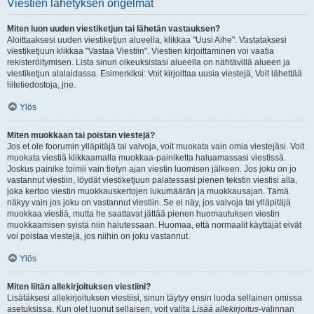
Viestien lähetyksen ongelmat
Miten luon uuden viestiketjun tai lähetän vastauksen?
Aloittaaksesi uuden viestiketjun alueella, klikkaa "Uusi Aihe". Vastataksesi
viestiketjuun klikkaa "Vastaa Viestiin". Viestien kirjoittaminen voi vaatia
rekisteröitymisen. Lista sinun oikeuksistasi alueella on nähtävillä alueen ja
viestiketjun alalaidassa. Esimerkiksi: Voit kirjoittaa uusia viestejä, Voit lähettää
liitetiedostoja, jne.
Ylös
Miten muokkaan tai poistan viestejä?
Jos et ole foorumin ylläpitäjä tai valvoja, voit muokata vain omia viestejäsi. Voit
muokata viestiä klikkaamalla muokkaa-painiketta haluamassasi viestissä.
Joskus painike toimii vain tietyn ajan viestin luomisen jälkeen. Jos joku on jo
vastannut viestiin, löydät viestiketjuun palatessasi pienen tekstin viestisi alla,
joka kertoo viestin muokkauskertojen lukumäärän ja muokkausajan. Tämä
näkyy vain jos joku on vastannut viestiin. Se ei näy, jos valvoja tai ylläpitäjä
muokkaa viestiä, mutta he saattavat jättää pienen huomautuksen viestin
muokkaamisen syistä niin halutessaan. Huomaa, että normaalit käyttäjät eivät
voi poistaa viestejä, jos niihin on joku vastannut.
Ylös
Miten liitän allekirjoituksen viestiini?
Lisätäksesi allekirjoituksen viestiisi, sinun täytyy ensin luoda sellainen omissa
asetuksissa. Kun olet luonut sellaisen, voit valita
Lisää allekirjoitus
-valinnan