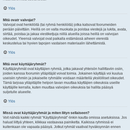
Ylös
Mitä ovatr valvojat?
Valvojat ovat henkilöitä (tai ryhmä henkilöitä) jotka katsovat foorumeiden
perään päivittäin. Heillä on on valta muokata ja poistaa viestejä ja lukita, avata,
siirtää, poistaa ja jakaa viestiketjuja niillä alueilla joissa heillä on valvojan
oikeudet. Yleensä valvojat ovat paikalla estämässä aiheen vierestä
keskustelua tai hyvien tapojen vastaisen materiaalin lähettämistä.
Ylös
Mitä ovat käyttäjäryhmät?
Käyttäjäryhmät ovat käyttäjien ryhmiä, jotka jakavat yhteisön hallittaviin osiin,
joiden kanssa foorumin ylläpitäjät voivat toimia. Jokainen käyttäjä voi kuulua
useisiin ryhmiin ja jokaiselle ryhmälle voidaan määritellä yksilölliset oikeudet.
Tämä tarjoaa ylläpitäjille helpon tavan muuttaa käyttäjien oikeuksia useille
käyttäjille kerralla, kuten muuttaa valvojien oikeuksia tai hallita pääsyä
suljetulle alueelle.
Ylös
Missä ovat käyttäjäryhmät ja miten liityn sellaiseen?
Voit nähdä kaikki ryhmät “Käyttäjäryhmät”-linkin kautta omissa asetuksissa. Jos
haluat liittyä yhteen, klikkaa vastaavaa painiketta. Kaikissa ryhmissä ei
kuitenkaan ole vapaata pääsyä. Jotkut ryhmät vaativat hyväksynnän ennen