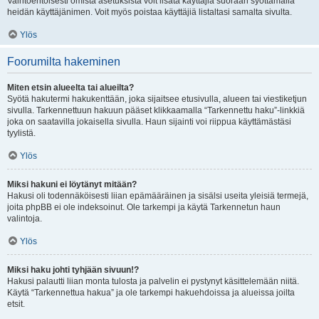
Vaihtoehtoisesti omista asetuksista voit lisätä käyttäjiä suoraan syöttämällä
heidän käyttäjänimen. Voit myös poistaa käyttäjiä listaltasi samalta sivulta.
Ylös
Foorumilta hakeminen
Miten etsin alueelta tai alueilta?
Syötä hakutermi hakukenttään, joka sijaitsee etusivulla, alueen tai viestiketjun
sivulla. Tarkennettuun hakuun pääset klikkaamalla “Tarkennettu haku”-linkkiä
joka on saatavilla jokaisella sivulla. Haun sijainti voi riippua käyttämästäsi
tyylistä.
Ylös
Miksi hakuni ei löytänyt mitään?
Hakusi oli todennäköisesti liian epämääräinen ja sisälsi useita yleisiä termejä,
joita phpBB ei ole indeksoinut. Ole tarkempi ja käytä Tarkennetun haun
valintoja.
Ylös
Miksi haku johti tyhjään sivuun!?
Hakusi palautti liian monta tulosta ja palvelin ei pystynyt käsittelemään niitä.
Käytä “Tarkennettua hakua” ja ole tarkempi hakuehdoissa ja alueissa joilta
etsit.