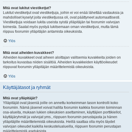
Mitä ovat lukitut viestiketjut?
Lukitut viestiketjut ovat viestiketjuja, joihin ei voi enää lähettää vastauksia ja
mahdolliset kyselyt joita viestiketjussa oli, ovat päättyneet automaattisesti.
Viestiketjuja voidaan lukita useista syistä ylläpitäjän tai foorumin valvojan
toimesta. Saatat myös pystyä lukitsemaan oman viestiketjusi, mutta tämä
riippuu foorumin ylläpitäjän antamista oikeuksista.
Ylös
Mitä ovat aiheiden kuvakkeet?
Aiheiden kuvakkeet ovat aiheen aloittajan valitsemia kuvakkeita joiden on
tarkoitus kuvastaa niiden sisältöä. Aiheiden kuvakkeiden käyttöoikeudet
riippuvat foorumin ylläpitäjän määrittelemistä oikeuksista.
Ylös
Käyttäjätasot ja ryhmät
Mitä ovat ylläpitäjät?
Ylläpitäjät ovat jäseniä joille on annettu korkeimman tason kontrolli koko
foorumiin. Nämä jäsenet voivat hallita foorumin kaikkia foorumin toiminnan
osa-alueita, mukaan lukien oikeuksien asettaminen, käyttäjien porttikiellot,
käyttäjäryhmät ja valvojat yms., riippuen foorumin perustajasta ja hänen
ylläpitäjille määrittelemistä oikeuksista. Heillä saattaa olla myös täydet
valvojan oikeudet kaikilla keskustelualueilla, riippuen foorumin perustajan
määrittelemistä asetuksista.