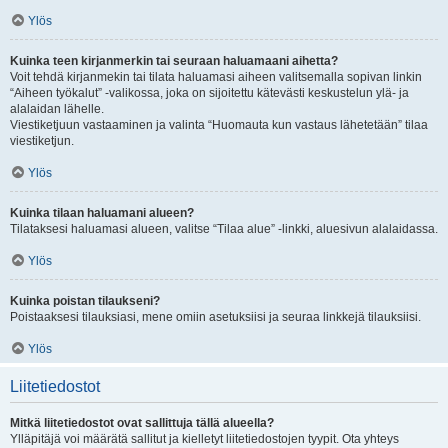
Ylös
Kuinka teen kirjanmerkin tai seuraan haluamaani aihetta?
Voit tehdä kirjanmekin tai tilata haluamasi aiheen valitsemalla sopivan linkin
“Aiheen työkalut” -valikossa, joka on sijoitettu kätevästi keskustelun ylä- ja
alalaidan lähelle.
Viestiketjuun vastaaminen ja valinta “Huomauta kun vastaus lähetetään” tilaa
viestiketjun.
Ylös
Kuinka tilaan haluamani alueen?
Tilataksesi haluamasi alueen, valitse “Tilaa alue” -linkki, aluesivun alalaidassa.
Ylös
Kuinka poistan tilaukseni?
Poistaaksesi tilauksiasi, mene omiin asetuksiisi ja seuraa linkkejä tilauksiisi.
Ylös
Liitetiedostot
Mitkä liitetiedostot ovat sallittuja tällä alueella?
Ylläpitäjä voi määrätä sallitut ja kielletyt liitetiedostojen tyypit. Ota yhteys