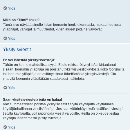
Ylös
Mikä on “Tiimi” linkki?
Tämä sivu näyttää sinulle listan foorumin henkilökunnasta, mukaanluettuna
ylläpitäjät, valvojat ja muut tiedot, kuten alueet joita he valvovat.
Ylös
Yksityisviestit
En voi lähettää yksityisviestejä!
Tähän on kolme mahdollista syytä. Et ole rekisteröitynyt ja/tai kirjautunut
sisään, foorumin ylläpitäjä on poistanut yksityisviestit käytöstä koko foorumilta
tai foorumin ylläpitäjä on estänyt sinua lähettämästä yksityisviestejä. Ota
yhteyttä foorumin ylläpitäjään saadaksesi lisätietoja.
Ylös
Saan yksityisviestejä joita en halua!
Voit automaattisesti poistaa yksityisviestit tietyltä käyttäjältä käyttämällä
käyttäjänhallinnan viestisääntöjä. Jos saat väärinkäytöksiä sisältäviä viestejä
tietyltä käyttäjältä, voit raportoida viestit valvojille. Heillä on oikeudet estää
käyttäjiä lähettämästä yksityisviestejä.
Ylös