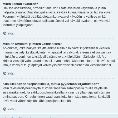
Miten asetan avataren?
Omissa asetuksissa, “Profiilin” alla, voit lisätä avataren käyttämällä jotain
neljästä tavasta: Gravatar, galleriasta, käyttää kuvaa muualta tai ladata kuvan.
Foorumin ylläpitäjä päättää otetaanko avataret käyttöön ja valitsee mitkä
avatarien käyttöönottotavat sallitaan. Jos et voi käyttää avataria, ota yhteyttä
foorumin ylläpitäjään.
Ylös
Mikä on arvonimi ja miten vaihdan sen?
Arvonimet, jotka näkyvät käyttäjänimesi alla osoittavat kirjoittamiesi viestien
määrän tai tietyt käyttäjät, kuten ylläpitäjät tai valvojat. Yleensä et voi vaihtaa
minkään arvonimen tekstiä, sillä nämä ovat ylläpitäjän määrittelemiä. Älä
kirjoita viestejä vain parantaaksesi arvonimeäsi. Useimmat foorumit eivät siedä
tätä ja valvojat tai ylläpitäjät voivat yksinkertaisesti pienentää viestilaskuriasi.
Ylös
Kun klikkaan sähköpostilinkkiä, minua pyydetään kirjautumaan?
Vain rekisteröityneet käyttäjät voivat lähettää sähköpostia muille käyttäjille
sisäänrakennetulla sähköpostilomakkeella ja vain jos ylläpitäjä sallii tämän
ominaisuuden. Kirjautuminen vaaditaan, jotta tunnistautumattomat käyttäjät
eivät voisi väärinkäyttää sähköpostijärjestelmää.
Ylös