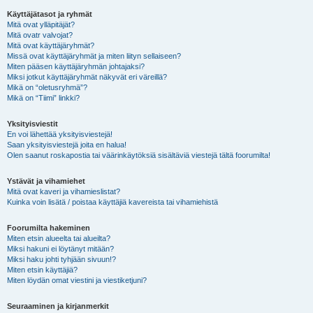
Käyttäjätasot ja ryhmät
Mitä ovat ylläpitäjät?
Mitä ovatr valvojat?
Mitä ovat käyttäjäryhmät?
Missä ovat käyttäjäryhmät ja miten liityn sellaiseen?
Miten pääsen käyttäjäryhmän johtajaksi?
Miksi jotkut käyttäjäryhmät näkyvät eri väreillä?
Mikä on “oletusryhmä”?
Mikä on “Tiimi” linkki?
Yksityisviestit
En voi lähettää yksityisviestejä!
Saan yksityisviestejä joita en halua!
Olen saanut roskapostia tai väärinkäytöksiä sisältäviä viestejä tältä foorumilta!
Ystävät ja vihamiehet
Mitä ovat kaveri ja vihamieslistat?
Kuinka voin lisätä / poistaa käyttäjiä kavereista tai vihamiehistä
Foorumilta hakeminen
Miten etsin alueelta tai alueilta?
Miksi hakuni ei löytänyt mitään?
Miksi haku johti tyhjään sivuun!?
Miten etsin käyttäjiä?
Miten löydän omat viestini ja viestiketjuni?
Seuraaminen ja kirjanmerkit