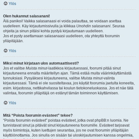
Ylös
Olen hukannut salasanani!
Älä panikoi! Vaikka salasanaasi ei voida palauttaa, se voidaan asettaa
uudelleen. Käy kirjautumissivulla ja klikkaa
Unohdin salasanani
. Seuraa
ohjeita ja sinun pitäisi kohta pystyä kirjautumaan uudelleen.
Jos et pysty asettamaan salasanaasi uudelleen, ota yhteyttä foorumin
ylläpitäjään.
Ylös
Miksi minut kirjataan ulos automaattisesti?
Jos et valitse
Muista minut
-laatikkoa kirjautuessasi, foorumi pitää sinut
kirjautuneena ennalta määritellyn ajan. Tämä estää muita väärinkäyttämästä
tunnuksiasi. Pysyäksesi kirjautuneena, valitse
Muista minut
-valinta
kirjautuessasi. Tämä ei ole suositeltavaa, jos käytät foorumia jaetulta koneelta,
esim. kirjastossa, nettikahvilassa tai koulun tietokoneluokassa. Jos et näe tätä
valintaa, foorumin ylläpitäjä on estänyt tämän toiminnon käyttämisen.
Ylös
Mitä “Poista foorumin evästeet” tekee?
“Poista foorumin evästeet” poistaa evästeet, jotka ovat phpBB:n luomia. Ne
tunnistavat sinut ja pitävät sinut kirjautuneena foorumille. Evästeet tarjoavat
myös toimintoja, kuten luettujen seurantaa, jos ne ovat foorumin ylläpitäjän
käyttöönottamia. Jos sinulla on sisään tai uloskirjautumisen kanssa ongelmia,