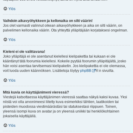
Ylös
Vaihdoin aikavyöhykkeen ja kellonaika on silti väärin!
Jos olet varmasti valinnut oikean aikavyöhykkeen ja aika on silti väärin, on
palvelimen kellonaika väärin. Ota yhteyttä ylläpitäjään korjataksesi ongelman.
Ylös
Kieleni ei ole valittavana!
Joko ylläpitäjä ei ole asentanut kielellesi kielipakettia tai kukaan ei ole
kääntänyt tätä foorumia kielellesi. Kokeile pyytää foorumin ylläpitäjältä, josko
hän voisi asentaa tarvitsemasi kielipaketin. Jos kielipakettia ei ole olemassa,
voit luoda uuden käännöksen. Lisätietoja löytyy
phpBB
®:n sivuilta.
Ylös
Mitä kuvia on käyttäjänimeni vieressä?
Viestejä katsottaessa käyttäjänimen vieressä saattaa näkyä kaksi kuvaa. Yksi
niistä voi olla arvonimeesi liitetty kuva esimerkiksi tähtien, laatikoiden tai
pisteiden muodossa viestimäärästäsi tai statuksestasi riippuen. Toinen,
yleensä isompi kuva on avatar ja on yleensä uniikki tai henkilökohtainen
jokaisella käyttäjällä.
Ylös