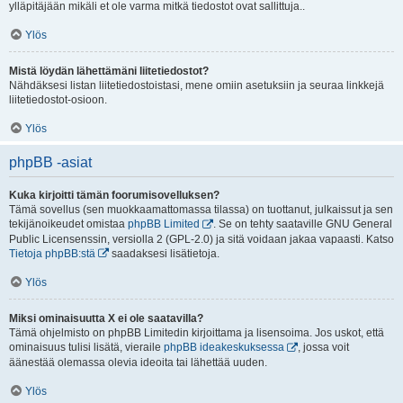
ylläpitäjään mikäli et ole varma mitkä tiedostot ovat sallittuja..
Ylös
Mistä löydän lähettämäni liitetiedostot?
Nähdäksesi listan liitetiedostoistasi, mene omiin asetuksiin ja seuraa linkkejä
liitetiedostot-osioon.
Ylös
phpBB -asiat
Kuka kirjoitti tämän foorumisovelluksen?
Tämä sovellus (sen muokkaamattomassa tilassa) on tuottanut, julkaissut ja sen
tekijänoikeudet omistaa
phpBB Limited
. Se on tehty saataville GNU General
Public Licensenssin, versiolla 2 (GPL-2.0) ja sitä voidaan jakaa vapaasti. Katso
Tietoja phpBB:stä
saadaksesi lisätietoja.
Ylös
Miksi ominaisuutta X ei ole saatavilla?
Tämä ohjelmisto on phpBB Limitedin kirjoittama ja lisensoima. Jos uskot, että
ominaisuus tulisi lisätä, vieraile
phpBB ideakeskuksessa
, jossa voit
äänestää olemassa olevia ideoita tai lähettää uuden.
Ylös