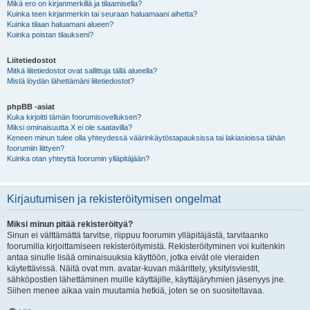
Mikä ero on kirjanmerkillä ja tilaamisella?
Kuinka teen kirjanmerkin tai seuraan haluamaani aihetta?
Kuinka tilaan haluamani alueen?
Kuinka poistan tilaukseni?
Liitetiedostot
Mitkä liitetiedostot ovat sallittuja tällä alueella?
Mistä löydän lähettämäni liitetiedostot?
phpBB -asiat
Kuka kirjoitti tämän foorumisovelluksen?
Miksi ominaisuutta X ei ole saatavilla?
Keneen minun tulee olla yhteydessä väärinkäytöstapauksissa tai lakiasioissa tähän
foorumiin liittyen?
Kuinka otan yhteyttä foorumin ylläpitäjään?
Kirjautumisen ja rekisteröitymisen ongelmat
Miksi minun pitää rekisteröityä?
Sinun ei välttämättä tarvitse, riippuu foorumin ylläpitäjästä, tarvitaanko
foorumilla kirjoittamiseen rekisteröitymistä. Rekisteröityminen voi kuitenkin
antaa sinulle lisää ominaisuuksia käyttöön, jotka eivät ole vieraiden
käytettävissä. Näitä ovat mm. avatar-kuvan määrittely, yksityisviestit,
sähköpostien lähettäminen muille käyttäjille, käyttäjäryhmien jäsenyys jne.
Siihen menee aikaa vain muutamia hetkiä, joten se on suositeltavaa.