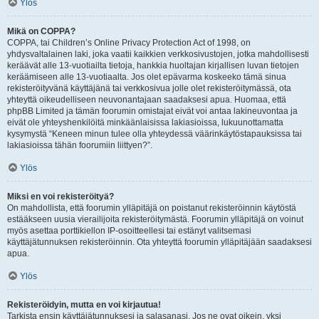
Ylös
Mikä on COPPA?
COPPA, tai Children’s Online Privacy Protection Act of 1998, on
yhdysvaltalainen laki, joka vaatii kaikkien verkkosivustojen, jotka mahdollisesti
keräävät alle 13-vuotiailta tietoja, hankkia huoltajan kirjallisen luvan tietojen
keräämiseen alle 13-vuotiaalta. Jos olet epävarma koskeeko tämä sinua
rekisteröityvänä käyttäjänä tai verkkosivua jolle olet rekisteröitymässä, ota
yhteyttä oikeudelliseen neuvonantajaan saadaksesi apua. Huomaa, että
phpBB Limited ja tämän foorumin omistajat eivät voi antaa lakineuvontaa ja
eivät ole yhteyshenkilöitä minkäänlaisissa lakiasioissa, lukuunottamatta
kysymystä “Keneen minun tulee olla yhteydessä väärinkäytöstapauksissa tai
lakiasioissa tähän foorumiin liittyen?”.
Ylös
Miksi en voi rekisteröityä?
On mahdollista, että foorumin ylläpitäjä on poistanut rekisteröinnin käytöstä
estääkseen uusia vierailijoita rekisteröitymästä. Foorumin ylläpitäjä on voinut
myös asettaa porttikiellon IP-osoitteellesi tai estänyt valitsemasi
käyttäjätunnuksen rekisteröinnin. Ota yhteyttä foorumin ylläpitäjään saadaksesi
apua.
Ylös
Rekisteröidyin, mutta en voi kirjautua!
Tarkista ensin käyttäjätunnuksesi ja salasanasi. Jos ne ovat oikein, yksi