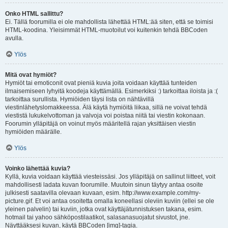
Onko HTML sallittu?
Ei. Tällä foorumilla ei ole mahdollista lähettää HTML:ää siten, että se toimisi
HTML-koodina. Yleisimmät HTML-muotoilut voi kuitenkin tehdä BBCoden
avulla.
Ylös
Mitä ovat hymiöt?
Hymiöt tai emoticonit ovat pieniä kuvia joita voidaan käyttää tunteiden
ilmaisemiseen lyhyitä koodeja käyttämällä. Esimerkiksi :) tarkoittaa iloista ja :(
tarkoittaa surullista. Hymiöiden täysi lista on nähtävillä
viestinlähetyslomakkeessa. Älä käytä hymiöitä liikaa, sillä ne voivat tehdä
viestistä lukukelvottoman ja valvoja voi poistaa niitä tai viestin kokonaan.
Foorumin ylläpitäjä on voinut myös määritellä rajan yksittäisen viestin
hymiöiden määrälle.
Ylös
Voinko lähettää kuvia?
Kyllä, kuvia voidaan käyttää viesteissäsi. Jos ylläpitäjä on sallinut liitteet, voit
mahdollisesti ladata kuvan foorumille. Muutoin sinun täytyy antaa osoite
julkisesti saatavilla olevaan kuvaan, esim. http://www.example.com/my-
picture.gif. Et voi antaa osoitetta omalla koneellasi oleviin kuviin (ellei se ole
yleinen palvelin) tai kuviin, jotka ovat käyttäjätunnistuksen takana, esim.
hotmail tai yahoo sähköpostilaatikot, salasanasuojatut sivustot, jne.
Näyttääksesi kuvan, käytä BBCoden [img]-tagia.