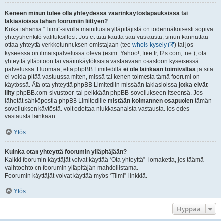
Keneen minun tulee olla yhteydessä väärinkäytöstapauksissa tai
lakiasioissa tähän foorumiin liittyen?
Kuka tahansa “Tiimi”-sivulla mainituista ylläpitäjistä on todennäköisesti sopiva
yhteyshenkilö valituksillesi. Jos et tätä kautta saa vastausta, sinun kannattaa
ottaa yhteyttä verkkotunnuksen omistajaan (tee
whois-kysely
) tai jos
kyseessä on ilmaispalvelussa oleva (esim. Yahoo!, free.fr, f2s.com, jne.), ota
yhteyttä ylläpitoon tai väärinkäytöksistä vastaavaan osastoon kyseisessä
palvelussa. Huomaa, että phpBB Limitedillä
ei ole lainkaan toimivaltaa
ja sitä
ei voida pitää vastuussa miten, missä tai kenen toimesta tämä foorumi on
käytössä. Älä ota yhteyttä phpBB Limitediin missään lakiasioissa
jotka eivät
liity
phpBB.com-sivustoon tai pelkkään phpBB-sovellukseen itseensä. Jos
lähetät sähköpostia phpBB Limitedille
mistään kolmannen osapuolen
tämän
sovelluksen käytöstä, voit odottaa niukkasanaista vastausta, jos edes
vastausta lainkaan.
Ylös
Kuinka otan yhteyttä foorumin ylläpitäjään?
Kaikki foorumin käyttäjät voivat käyttää “Ota yhteyttä” -lomaketta, jos täämä
vaihtoehto on foorumin ylläpitäjän mahdollistama.
Foorumin käyttäjät voivat käyttää myös “Tiimi”-linkkiä.
Ylös
Hyppää