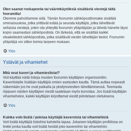
Olen saanut roskapostia tai väärinkäytöksiä sisältäviä viestejä tältä
foorumilta!
Olemme pahoillamme siitä. Tämän foorumin sähköpostilomake sisältää
ominaisuuksia, jotka yrittävät estää ja seurata käyttäjiä, jotka lähettävät
sellaisia viestejä, joten ota yhteyttä foorumin ylläpitäjään ja lähetä hänelle täysi
kopio saamastasi sähköpostista. On tärkeää, että se sisältää kaikki
otsaketiedot sähköpostista, jotka sisältävät viestin lähettäjän tiedot. Foorumin
ylläpitäjä voi sitten toimia tarpeen mukaan.
Ylös
Ystävät ja vihamiehet
Mitä ovat kaveri ja vihamieslistat?
Voit käyttää näitä listoja muiden foorumin käyttäjien organisointiin.
Kaverilistalle lisätään käyttäjiä omien asetusten kautta. Tämä auttaa nopeasti
näkemään jos he ovat paikalla ja yksityisviestien lähettämisessä. Teemasta
riippuen näiden käyttäjien viestit saatetaan myös korostaa. Jos lisäät käyttäjän
vihamieheksi, kaikki käyttäjän kirjoittamat viestit piilotetaan oletuksena.
Ylös
Kuinka voin lisätä / poistaa käyttäjiä kavereista tai vihamiehistä
Voit lisätä käyttäjiä listoihisi kahdella tapaa. Jokaisen käyttäjän profiilissa on
linkki jonka kautta voit lisätä heidät joko kavereihin tai vihamiehiin.