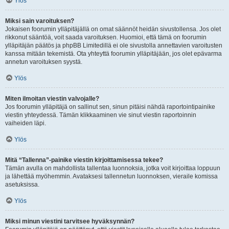
Ylös
Miksi sain varoituksen?
Jokaisen foorumin ylläpitäjällä on omat säännöt heidän sivustollensa. Jos olet
rikkonut sääntöä, voit saada varoituksen. Huomioi, että tämä on foorumin
ylläpitäjän päätös ja phpBB Limitedillä ei ole sivustolla annettavien varoitusten
kanssa mitään tekemistä. Ota yhteyttä foorumin ylläpitäjään, jos olet epävarma
annetun varoituksen syystä.
Ylös
Miten ilmoitan viestin valvojalle?
Jos foorumin ylläpitäjä on sallinut sen, sinun pitäisi nähdä raportointipainike
viestin yhteydessä. Tämän klikkaaminen vie sinut viestin raportoinnin
vaiheiden läpi.
Ylös
Mitä “Tallenna”-painike viestin kirjoittamisessa tekee?
Tämän avulla on mahdollista tallentaa luonnoksia, jotka voit kirjoittaa loppuun
ja lähettää myöhemmin. Avataksesi tallennetun luonnoksen, vieraile komissa
asetuksissa.
Ylös
Miksi minun viestini tarvitsee hyväksynnän?