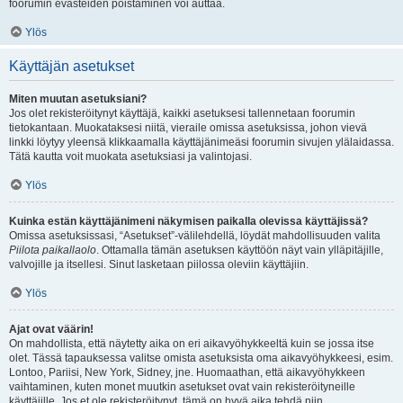
foorumin evästeiden poistaminen voi auttaa.
Ylös
Käyttäjän asetukset
Miten muutan asetuksiani?
Jos olet rekisteröitynyt käyttäjä, kaikki asetuksesi tallennetaan foorumin
tietokantaan. Muokataksesi niitä, vieraile omissa asetuksissa, johon vievä
linkki löytyy yleensä klikkaamalla käyttäjänimeäsi foorumin sivujen ylälaidassa.
Tätä kautta voit muokata asetuksiasi ja valintojasi.
Ylös
Kuinka estän käyttäjänimeni näkymisen paikalla olevissa käyttäjissä?
Omissa asetuksissasi, “Asetukset”-välilehdellä, löydät mahdollisuuden valita
Piilota paikallaolo
. Ottamalla tämän asetuksen käyttöön näyt vain ylläpitäjille,
valvojille ja itsellesi. Sinut lasketaan piilossa oleviin käyttäjiin.
Ylös
Ajat ovat väärin!
On mahdollista, että näytetty aika on eri aikavyöhykkeeltä kuin se jossa itse
olet. Tässä tapauksessa valitse omista asetuksista oma aikavyöhykkeesi, esim.
Lontoo, Pariisi, New York, Sidney, jne. Huomaathan, että aikavyöhykkeen
vaihtaminen, kuten monet muutkin asetukset ovat vain rekisteröityneille
käyttäjille. Jos et ole rekisteröitynyt, tämä on hyvä aika tehdä niin.