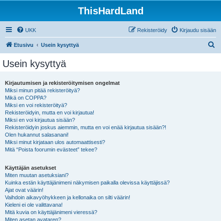
ThisHardLand
UKK
Rekisteröidy
Kirjaudu sisään
E
Etusivu
Usein kysyttyä
t
Usein kysyttyä
s
i
Kirjautumisen ja rekisteröitymisen ongelmat
Miksi minun pitää rekisteröityä?
Mikä on COPPA?
Miksi en voi rekisteröityä?
Rekisteröidyin, mutta en voi kirjautua!
Miksi en voi kirjautua sisään?
Rekisteröidyin joskus aiemmin, mutta en voi enää kirjautua sisään?!
Olen hukannut salasanani!
Miksi minut kirjataan ulos automaattisesti?
Mitä “Poista foorumin evästeet” tekee?
Käyttäjän asetukset
Miten muutan asetuksiani?
Kuinka estän käyttäjänimeni näkymisen paikalla olevissa käyttäjissä?
Ajat ovat väärin!
Vaihdoin aikavyöhykkeen ja kellonaika on silti väärin!
Kieleni ei ole valittavana!
Mitä kuvia on käyttäjänimeni vieressä?
Miten asetan avataren?