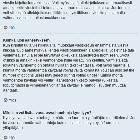
viestin kirjoituslomakkeessa. Voit myös lisätä allekirjoituksen automaattisesti
aina kaikkiin viesteihisi tekemällä valinnan omissa asetuksissa. Jos teet niin,
voit silti estää allekirjoituksen liittämisen yksittäiseen viestiin poistamalla
valinnan viestinkirjoituslomakkeessa.
Ylös
Kuinka luon äänestyksen?
Kun kirjoitat uuta viestiketjua tai muokkaat viestiketjun ensimmäistä viestiä,
klikkaa "Luo äänestys"-välilehteä viestilomakkeen alapuolella. Jos et näe tätä
välilehteä, sinulla ei ole tarvittavia oikeuksia äänestysten luomiseen. Syötä
otsikko ja ainakin kaksi vaihtoehtoa niille varattuihin kenttiin. Varmista että
jokainen vaihtoehto on omalla rivillään tekstikentässä. Voit myös määritellä
kuinka monta vaihtoehtoa käyttäjät voivat valita kohdasta You can also set the
number of options users may select during voting under “Kuinka monta
vaihtoehtoa käyttäjä voi valita”, äänestyksen kesto päivinä (0 kestää
loputtomasti) ja viimeisenä voit antaa käyttäjille mahdollisuuden muuttaa
ääntään.
Ylös
Miksi en voi lisätä vastausvaihtoehtoja kyselyyn?
Kyselyn vastausvaihtoehtojen määrä on foorumin ylläpitäjän määrittelemä. Jos
tarvitset enemmän vaihtoehtoja kuin on sallittu, ota yhteyttä foorumin
ylläpitäjään.
Ylös