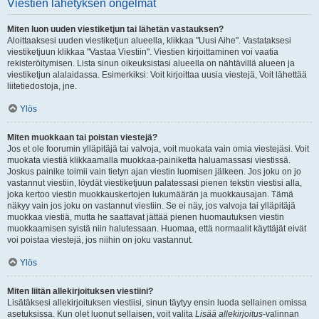
Viestien lähetyksen ongelmat
Miten luon uuden viestiketjun tai lähetän vastauksen?
Aloittaaksesi uuden viestiketjun alueella, klikkaa "Uusi Aihe". Vastataksesi
viestiketjuun klikkaa "Vastaa Viestiin". Viestien kirjoittaminen voi vaatia
rekisteröitymisen. Lista sinun oikeuksistasi alueella on nähtävillä alueen ja
viestiketjun alalaidassa. Esimerkiksi: Voit kirjoittaa uusia viestejä, Voit lähettää
liitetiedostoja, jne.
Ylös
Miten muokkaan tai poistan viestejä?
Jos et ole foorumin ylläpitäjä tai valvoja, voit muokata vain omia viestejäsi. Voit
muokata viestiä klikkaamalla muokkaa-painiketta haluamassasi viestissä.
Joskus painike toimii vain tietyn ajan viestin luomisen jälkeen. Jos joku on jo
vastannut viestiin, löydät viestiketjuun palatessasi pienen tekstin viestisi alla,
joka kertoo viestin muokkauskertojen lukumäärän ja muokkausajan. Tämä
näkyy vain jos joku on vastannut viestiin. Se ei näy, jos valvoja tai ylläpitäjä
muokkaa viestiä, mutta he saattavat jättää pienen huomautuksen viestin
muokkaamisen syistä niin halutessaan. Huomaa, että normaalit käyttäjät eivät
voi poistaa viestejä, jos niihin on joku vastannut.
Ylös
Miten liitän allekirjoituksen viestiini?
Lisätäksesi allekirjoituksen viestiisi, sinun täytyy ensin luoda sellainen omissa
asetuksissa. Kun olet luonut sellaisen, voit valita
Lisää allekirjoitus
-valinnan