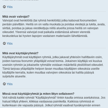
Ylös
Mitä ovatr valvojat?
Valvojat ovat henkilöitä (tai ryhmä henkilöitä) jotka katsovat foorumeiden
perään päivittäin. Heillä on on valta muokata ja poistaa viestejä ja lukita, avata,
siirtää, poistaa ja jakaa viestiketjuja niillä alueilla joissa heillä on valvojan
oikeudet. Yleensä valvojat ovat paikalla estämässä aiheen vierestä
keskustelua tai hyvien tapojen vastaisen materiaalin lähettämistä.
Ylös
Mitä ovat käyttäjäryhmät?
Käyttäjäryhmät ovat käyttäjien ryhmiä, jotka jakavat yhteisön hallittaviin osiin,
joiden kanssa foorumin ylläpitäjät voivat toimia. Jokainen käyttäjä voi kuulua
useisiin ryhmiin ja jokaiselle ryhmälle voidaan määritellä yksilölliset oikeudet.
Tämä tarjoaa ylläpitäjille helpon tavan muuttaa käyttäjien oikeuksia useille
käyttäjille kerralla, kuten muuttaa valvojien oikeuksia tai hallita pääsyä
suljetulle alueelle.
Ylös
Missä ovat käyttäjäryhmät ja miten liityn sellaiseen?
Voit nähdä kaikki ryhmät “Käyttäjäryhmät”-linkin kautta omissa asetuksissa. Jos
haluat liittyä yhteen, klikkaa vastaavaa painiketta. Kaikissa ryhmissä ei
kuitenkaan ole vapaata pääsyä. Jotkut ryhmät vaativat hyväksynnän ennen