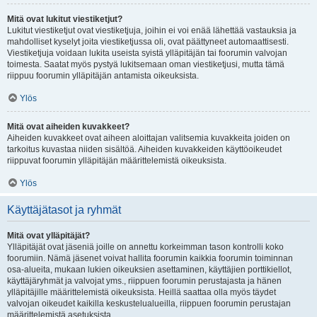
Mitä ovat lukitut viestiketjut?
Lukitut viestiketjut ovat viestiketjuja, joihin ei voi enää lähettää vastauksia ja
mahdolliset kyselyt joita viestiketjussa oli, ovat päättyneet automaattisesti.
Viestiketjuja voidaan lukita useista syistä ylläpitäjän tai foorumin valvojan
toimesta. Saatat myös pystyä lukitsemaan oman viestiketjusi, mutta tämä
riippuu foorumin ylläpitäjän antamista oikeuksista.
Ylös
Mitä ovat aiheiden kuvakkeet?
Aiheiden kuvakkeet ovat aiheen aloittajan valitsemia kuvakkeita joiden on
tarkoitus kuvastaa niiden sisältöä. Aiheiden kuvakkeiden käyttöoikeudet
riippuvat foorumin ylläpitäjän määrittelemistä oikeuksista.
Ylös
Käyttäjätasot ja ryhmät
Mitä ovat ylläpitäjät?
Ylläpitäjät ovat jäseniä joille on annettu korkeimman tason kontrolli koko
foorumiin. Nämä jäsenet voivat hallita foorumin kaikkia foorumin toiminnan
osa-alueita, mukaan lukien oikeuksien asettaminen, käyttäjien porttikiellot,
käyttäjäryhmät ja valvojat yms., riippuen foorumin perustajasta ja hänen
ylläpitäjille määrittelemistä oikeuksista. Heillä saattaa olla myös täydet
valvojan oikeudet kaikilla keskustelualueilla, riippuen foorumin perustajan
määrittelemistä asetuksista.