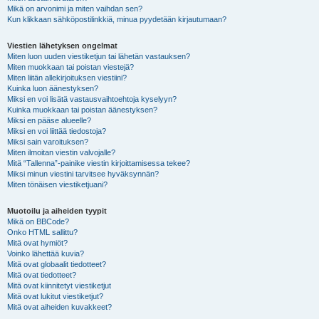
Mikä on arvonimi ja miten vaihdan sen?
Kun klikkaan sähköpostilinkkiä, minua pyydetään kirjautumaan?
Viestien lähetyksen ongelmat
Miten luon uuden viestiketjun tai lähetän vastauksen?
Miten muokkaan tai poistan viestejä?
Miten liitän allekirjoituksen viestiini?
Kuinka luon äänestyksen?
Miksi en voi lisätä vastausvaihtoehtoja kyselyyn?
Kuinka muokkaan tai poistan äänestyksen?
Miksi en pääse alueelle?
Miksi en voi liittää tiedostoja?
Miksi sain varoituksen?
Miten ilmoitan viestin valvojalle?
Mitä “Tallenna”-painike viestin kirjoittamisessa tekee?
Miksi minun viestini tarvitsee hyväksynnän?
Miten tönäisen viestiketjuani?
Muotoilu ja aiheiden tyypit
Mikä on BBCode?
Onko HTML sallittu?
Mitä ovat hymiöt?
Voinko lähettää kuvia?
Mitä ovat globaalit tiedotteet?
Mitä ovat tiedotteet?
Mitä ovat kiinnitetyt viestiketjut
Mitä ovat lukitut viestiketjut?
Mitä ovat aiheiden kuvakkeet?