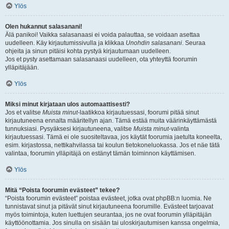
Ylös
Olen hukannut salasanani!
Älä panikoi! Vaikka salasanaasi ei voida palauttaa, se voidaan asettaa
uudelleen. Käy kirjautumissivulla ja klikkaa
Unohdin salasanani
. Seuraa
ohjeita ja sinun pitäisi kohta pystyä kirjautumaan uudelleen.
Jos et pysty asettamaan salasanaasi uudelleen, ota yhteyttä foorumin
ylläpitäjään.
Ylös
Miksi minut kirjataan ulos automaattisesti?
Jos et valitse
Muista minut
-laatikkoa kirjautuessasi, foorumi pitää sinut
kirjautuneena ennalta määritellyn ajan. Tämä estää muita väärinkäyttämästä
tunnuksiasi. Pysyäksesi kirjautuneena, valitse
Muista minut
-valinta
kirjautuessasi. Tämä ei ole suositeltavaa, jos käytät foorumia jaetulta koneelta,
esim. kirjastossa, nettikahvilassa tai koulun tietokoneluokassa. Jos et näe tätä
valintaa, foorumin ylläpitäjä on estänyt tämän toiminnon käyttämisen.
Ylös
Mitä “Poista foorumin evästeet” tekee?
“Poista foorumin evästeet” poistaa evästeet, jotka ovat phpBB:n luomia. Ne
tunnistavat sinut ja pitävät sinut kirjautuneena foorumille. Evästeet tarjoavat
myös toimintoja, kuten luettujen seurantaa, jos ne ovat foorumin ylläpitäjän
käyttöönottamia. Jos sinulla on sisään tai uloskirjautumisen kanssa ongelmia,