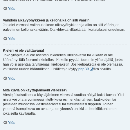
Ylös
Vaihdoin aikavyöhykkeen ja kellonaika on silti väärin!
Jos olet varmasti valinnut oikean aikavyöhykkeen ja aika on silti väärin, on
palvelimen kellonaika väärin. Ota yhteyttä ylläpitäjään korjataksesi ongelman.
Ylös
Kieleni ei ole valittavana!
Joko ylläpitäjä ei ole asentanut kielellesi kielipakettia tai kukaan ei ole
kääntänyt tätä foorumia kielellesi. Kokeile pyytää foorumin ylläpitäjältä, josko
hän voisi asentaa tarvitsemasi kielipaketin. Jos kielipakettia ei ole olemassa,
voit luoda uuden käännöksen. Lisätietoja löytyy
phpBB
®:n sivuilta.
Ylös
Mitä kuvia on käyttäjänimeni vieressä?
Viestejä katsottaessa käyttäjänimen vieressä saattaa näkyä kaksi kuvaa. Yksi
niistä voi olla arvonimeesi liitetty kuva esimerkiksi tähtien, laatikoiden tai
pisteiden muodossa viestimäärästäsi tai statuksestasi riippuen. Toinen,
yleensä isompi kuva on avatar ja on yleensä uniikki tai henkilökohtainen
jokaisella käyttäjällä.
Ylös