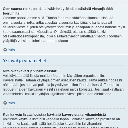
Olen saanut roskapostia tai väärinkäytöksiä sisältäviä viestejä tältä
foorumilta!
Olemme pahoillamme siitä. Tämän foorumin sähköpostilomake sisältää
ominaisuuksia, jotka yrittävät estää ja seurata käyttäjiä, jotka lähettävät
sellaisia viestejä, joten ota yhteyttä foorumin ylläpitäjään ja lähetä hänelle täysi
kopio saamastasi sähköpostista. On tärkeää, että se sisältää kaikki
otsaketiedot sähköpostista, jotka sisältävät viestin lähettäjän tiedot. Foorumin
ylläpitäjä voi sitten toimia tarpeen mukaan.
Ylös
Ystävät ja vihamiehet
Mitä ovat kaveri ja vihamieslistat?
Voit käyttää näitä listoja muiden foorumin käyttäjien organisointiin.
Kaverilistalle lisätään käyttäjiä omien asetusten kautta. Tämä auttaa nopeasti
näkemään jos he ovat paikalla ja yksityisviestien lähettämisessä. Teemasta
riippuen näiden käyttäjien viestit saatetaan myös korostaa. Jos lisäät käyttäjän
vihamieheksi, kaikki käyttäjän kirjoittamat viestit piilotetaan oletuksena.
Ylös
Kuinka voin lisätä / poistaa käyttäjiä kavereista tai vihamiehistä
Voit lisätä käyttäjiä listoihisi kahdella tapaa. Jokaisen käyttäjän profiilissa on
linkki jonka kautta voit lisätä heidät joko kavereihin tai vihamiehiin.