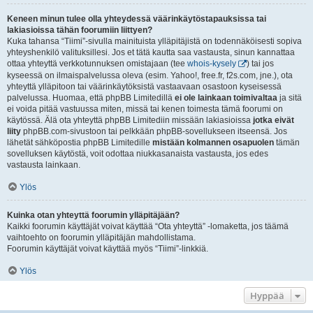
Keneen minun tulee olla yhteydessä väärinkäytöstapauksissa tai
lakiasioissa tähän foorumiin liittyen?
Kuka tahansa “Tiimi”-sivulla mainituista ylläpitäjistä on todennäköisesti sopiva
yhteyshenkilö valituksillesi. Jos et tätä kautta saa vastausta, sinun kannattaa
ottaa yhteyttä verkkotunnuksen omistajaan (tee
whois-kysely
) tai jos
kyseessä on ilmaispalvelussa oleva (esim. Yahoo!, free.fr, f2s.com, jne.), ota
yhteyttä ylläpitoon tai väärinkäytöksistä vastaavaan osastoon kyseisessä
palvelussa. Huomaa, että phpBB Limitedillä
ei ole lainkaan toimivaltaa
ja sitä
ei voida pitää vastuussa miten, missä tai kenen toimesta tämä foorumi on
käytössä. Älä ota yhteyttä phpBB Limitediin missään lakiasioissa
jotka eivät
liity
phpBB.com-sivustoon tai pelkkään phpBB-sovellukseen itseensä. Jos
lähetät sähköpostia phpBB Limitedille
mistään kolmannen osapuolen
tämän
sovelluksen käytöstä, voit odottaa niukkasanaista vastausta, jos edes
vastausta lainkaan.
Ylös
Kuinka otan yhteyttä foorumin ylläpitäjään?
Kaikki foorumin käyttäjät voivat käyttää “Ota yhteyttä” -lomaketta, jos täämä
vaihtoehto on foorumin ylläpitäjän mahdollistama.
Foorumin käyttäjät voivat käyttää myös “Tiimi”-linkkiä.
Ylös
Hyppää