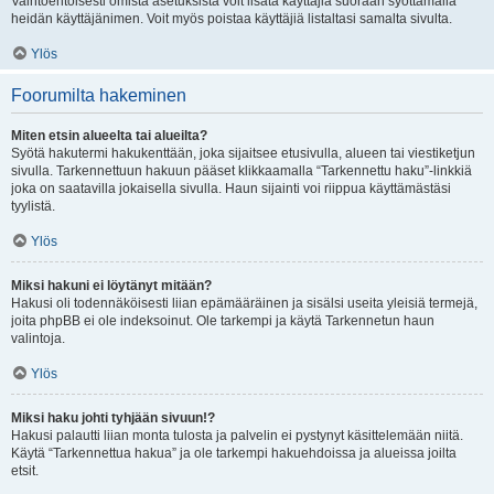
Vaihtoehtoisesti omista asetuksista voit lisätä käyttäjiä suoraan syöttämällä
heidän käyttäjänimen. Voit myös poistaa käyttäjiä listaltasi samalta sivulta.
Ylös
Foorumilta hakeminen
Miten etsin alueelta tai alueilta?
Syötä hakutermi hakukenttään, joka sijaitsee etusivulla, alueen tai viestiketjun
sivulla. Tarkennettuun hakuun pääset klikkaamalla “Tarkennettu haku”-linkkiä
joka on saatavilla jokaisella sivulla. Haun sijainti voi riippua käyttämästäsi
tyylistä.
Ylös
Miksi hakuni ei löytänyt mitään?
Hakusi oli todennäköisesti liian epämääräinen ja sisälsi useita yleisiä termejä,
joita phpBB ei ole indeksoinut. Ole tarkempi ja käytä Tarkennetun haun
valintoja.
Ylös
Miksi haku johti tyhjään sivuun!?
Hakusi palautti liian monta tulosta ja palvelin ei pystynyt käsittelemään niitä.
Käytä “Tarkennettua hakua” ja ole tarkempi hakuehdoissa ja alueissa joilta
etsit.