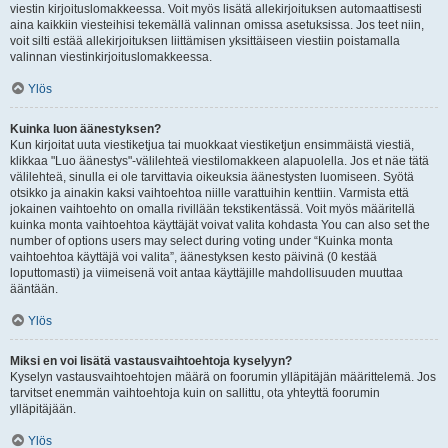
viestin kirjoituslomakkeessa. Voit myös lisätä allekirjoituksen automaattisesti
aina kaikkiin viesteihisi tekemällä valinnan omissa asetuksissa. Jos teet niin,
voit silti estää allekirjoituksen liittämisen yksittäiseen viestiin poistamalla
valinnan viestinkirjoituslomakkeessa.
Ylös
Kuinka luon äänestyksen?
Kun kirjoitat uuta viestiketjua tai muokkaat viestiketjun ensimmäistä viestiä,
klikkaa "Luo äänestys"-välilehteä viestilomakkeen alapuolella. Jos et näe tätä
välilehteä, sinulla ei ole tarvittavia oikeuksia äänestysten luomiseen. Syötä
otsikko ja ainakin kaksi vaihtoehtoa niille varattuihin kenttiin. Varmista että
jokainen vaihtoehto on omalla rivillään tekstikentässä. Voit myös määritellä
kuinka monta vaihtoehtoa käyttäjät voivat valita kohdasta You can also set the
number of options users may select during voting under “Kuinka monta
vaihtoehtoa käyttäjä voi valita”, äänestyksen kesto päivinä (0 kestää
loputtomasti) ja viimeisenä voit antaa käyttäjille mahdollisuuden muuttaa
ääntään.
Ylös
Miksi en voi lisätä vastausvaihtoehtoja kyselyyn?
Kyselyn vastausvaihtoehtojen määrä on foorumin ylläpitäjän määrittelemä. Jos
tarvitset enemmän vaihtoehtoja kuin on sallittu, ota yhteyttä foorumin
ylläpitäjään.
Ylös