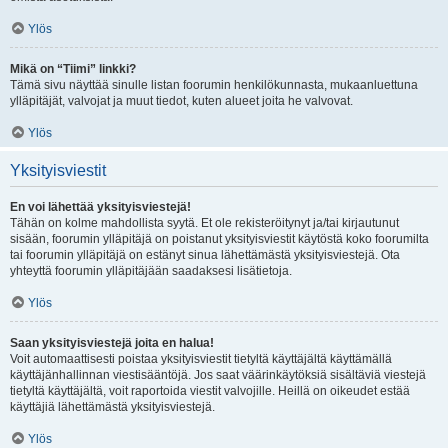
Ylös
Mikä on “Tiimi” linkki?
Tämä sivu näyttää sinulle listan foorumin henkilökunnasta, mukaanluettuna
ylläpitäjät, valvojat ja muut tiedot, kuten alueet joita he valvovat.
Ylös
Yksityisviestit
En voi lähettää yksityisviestejä!
Tähän on kolme mahdollista syytä. Et ole rekisteröitynyt ja/tai kirjautunut
sisään, foorumin ylläpitäjä on poistanut yksityisviestit käytöstä koko foorumilta
tai foorumin ylläpitäjä on estänyt sinua lähettämästä yksityisviestejä. Ota
yhteyttä foorumin ylläpitäjään saadaksesi lisätietoja.
Ylös
Saan yksityisviestejä joita en halua!
Voit automaattisesti poistaa yksityisviestit tietyltä käyttäjältä käyttämällä
käyttäjänhallinnan viestisääntöjä. Jos saat väärinkäytöksiä sisältäviä viestejä
tietyltä käyttäjältä, voit raportoida viestit valvojille. Heillä on oikeudet estää
käyttäjiä lähettämästä yksityisviestejä.
Ylös