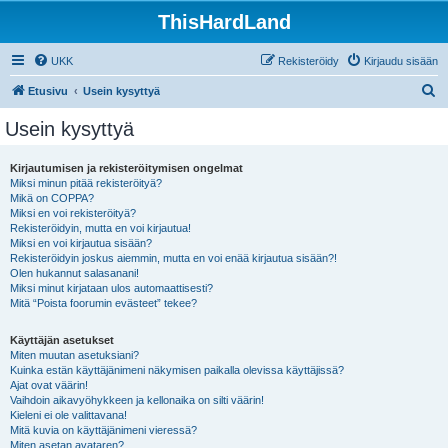
ThisHardLand
UKK
Rekisteröidy
Kirjaudu sisään
E
Etusivu
Usein kysyttyä
t
Usein kysyttyä
s
i
Kirjautumisen ja rekisteröitymisen ongelmat
Miksi minun pitää rekisteröityä?
Mikä on COPPA?
Miksi en voi rekisteröityä?
Rekisteröidyin, mutta en voi kirjautua!
Miksi en voi kirjautua sisään?
Rekisteröidyin joskus aiemmin, mutta en voi enää kirjautua sisään?!
Olen hukannut salasanani!
Miksi minut kirjataan ulos automaattisesti?
Mitä “Poista foorumin evästeet” tekee?
Käyttäjän asetukset
Miten muutan asetuksiani?
Kuinka estän käyttäjänimeni näkymisen paikalla olevissa käyttäjissä?
Ajat ovat väärin!
Vaihdoin aikavyöhykkeen ja kellonaika on silti väärin!
Kieleni ei ole valittavana!
Mitä kuvia on käyttäjänimeni vieressä?
Miten asetan avataren?