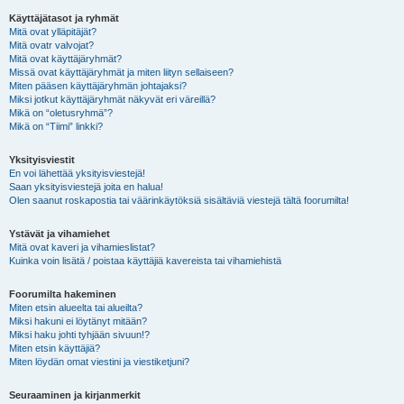
Käyttäjätasot ja ryhmät
Mitä ovat ylläpitäjät?
Mitä ovatr valvojat?
Mitä ovat käyttäjäryhmät?
Missä ovat käyttäjäryhmät ja miten liityn sellaiseen?
Miten pääsen käyttäjäryhmän johtajaksi?
Miksi jotkut käyttäjäryhmät näkyvät eri väreillä?
Mikä on “oletusryhmä”?
Mikä on “Tiimi” linkki?
Yksityisviestit
En voi lähettää yksityisviestejä!
Saan yksityisviestejä joita en halua!
Olen saanut roskapostia tai väärinkäytöksiä sisältäviä viestejä tältä foorumilta!
Ystävät ja vihamiehet
Mitä ovat kaveri ja vihamieslistat?
Kuinka voin lisätä / poistaa käyttäjiä kavereista tai vihamiehistä
Foorumilta hakeminen
Miten etsin alueelta tai alueilta?
Miksi hakuni ei löytänyt mitään?
Miksi haku johti tyhjään sivuun!?
Miten etsin käyttäjiä?
Miten löydän omat viestini ja viestiketjuni?
Seuraaminen ja kirjanmerkit