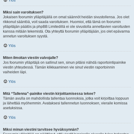
Ylös
Miksi sain varoituksen?
Jokaisen foorumin ylläpitäjällä on omat säännöt heidän sivustollensa. Jos olet
rikkonut sääntöä, voit saada varoituksen. Huomioi, että tämä on foorumin
ylläpitäjän päätös ja phpBB Limitedillä ei ole sivustolla annettavien varoitusten
kanssa mitään tekemistä. Ota yhteyttä foorumin ylläpitäjään, jos olet epävarma
annetun varoituksen syystä.
Ylös
Miten ilmoitan viestin valvojalle?
Jos foorumin ylläpitäjä on sallinut sen, sinun pitäisi nähdä raportointipainike
viestin yhteydessä. Tämän klikkaaminen vie sinut viestin raportoinnin
vaiheiden läpi.
Ylös
Mitä “Tallenna”-painike viestin kirjoittamisessa tekee?
Tämän avulla on mahdollista tallentaa luonnoksia, jotka voit kirjoittaa loppuun
ja lähettää myöhemmin. Avataksesi tallennetun luonnoksen, vieraile komissa
asetuksissa.
Ylös
Miksi minun viestini tarvitsee hyväksynnän?