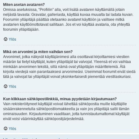
Miten asetan avataren?
Omissa asetuksissa, “Profiilin” alla, voit lisätä avataren käyttämällä jotain
neljästä tavasta: Gravatar, galleriasta, käyttää kuvaa muualta tai ladata kuvan.
Foorumin ylläpitäjä päättää otetaanko avataret käyttöön ja valitsee mitkä
avatarien käyttöönottotavat sallitaan. Jos et voi käyttää avataria, ota yhteyttä
foorumin ylläpitäjään.
Ylös
Mikä on arvonimi ja miten vaihdan sen?
Arvonimet, jotka näkyvät käyttäjänimesi alla osoittavat kirjoittamiesi viestien
määrän tai tietyt käyttäjät, kuten ylläpitäjät tai valvojat. Yleensä et voi vaihtaa
minkään arvonimen tekstiä, sillä nämä ovat ylläpitäjän määrittelemiä. Älä
kirjoita viestejä vain parantaaksesi arvonimeäsi. Useimmat foorumit eivät siedä
tätä ja valvojat tai ylläpitäjät voivat yksinkertaisesti pienentää viestilaskuriasi.
Ylös
Kun klikkaan sähköpostilinkkiä, minua pyydetään kirjautumaan?
Vain rekisteröityneet käyttäjät voivat lähettää sähköpostia muille käyttäjille
sisäänrakennetulla sähköpostilomakkeella ja vain jos ylläpitäjä sallii tämän
ominaisuuden. Kirjautuminen vaaditaan, jotta tunnistautumattomat käyttäjät
eivät voisi väärinkäyttää sähköpostijärjestelmää.
Ylös