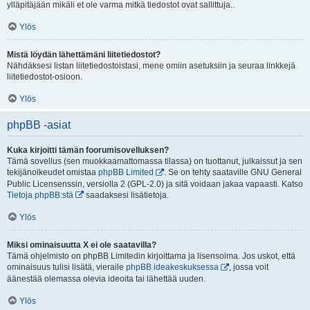
ylläpitäjään mikäli et ole varma mitkä tiedostot ovat sallittuja..
Ylös
Mistä löydän lähettämäni liitetiedostot?
Nähdäksesi listan liitetiedostoistasi, mene omiin asetuksiin ja seuraa linkkejä
liitetiedostot-osioon.
Ylös
phpBB -asiat
Kuka kirjoitti tämän foorumisovelluksen?
Tämä sovellus (sen muokkaamattomassa tilassa) on tuottanut, julkaissut ja sen
tekijänoikeudet omistaa
phpBB Limited
. Se on tehty saataville GNU General
Public Licensenssin, versiolla 2 (GPL-2.0) ja sitä voidaan jakaa vapaasti. Katso
Tietoja phpBB:stä
saadaksesi lisätietoja.
Ylös
Miksi ominaisuutta X ei ole saatavilla?
Tämä ohjelmisto on phpBB Limitedin kirjoittama ja lisensoima. Jos uskot, että
ominaisuus tulisi lisätä, vieraile
phpBB ideakeskuksessa
, jossa voit
äänestää olemassa olevia ideoita tai lähettää uuden.
Ylös