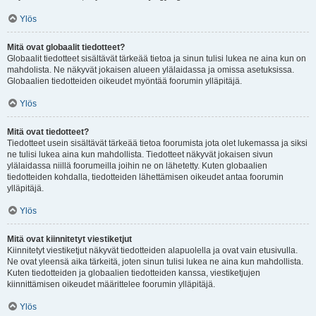
Ylös
Mitä ovat globaalit tiedotteet?
Globaalit tiedotteet sisältävät tärkeää tietoa ja sinun tulisi lukea ne aina kun on
mahdolista. Ne näkyvät jokaisen alueen ylälaidassa ja omissa asetuksissa.
Globaalien tiedotteiden oikeudet myöntää foorumin ylläpitäjä.
Ylös
Mitä ovat tiedotteet?
Tiedotteet usein sisältävät tärkeää tietoa foorumista jota olet lukemassa ja siksi
ne tulisi lukea aina kun mahdollista. Tiedotteet näkyvät jokaisen sivun
ylälaidassa niillä foorumeilla joihin ne on lähetetty. Kuten globaalien
tiedotteiden kohdalla, tiedotteiden lähettämisen oikeudet antaa foorumin
ylläpitäjä.
Ylös
Mitä ovat kiinnitetyt viestiketjut
Kiinnitetyt viestiketjut näkyvät tiedotteiden alapuolella ja ovat vain etusivulla.
Ne ovat yleensä aika tärkeitä, joten sinun tulisi lukea ne aina kun mahdollista.
Kuten tiedotteiden ja globaalien tiedotteiden kanssa, viestiketjujen
kiinnittämisen oikeudet määrittelee foorumin ylläpitäjä.
Ylös