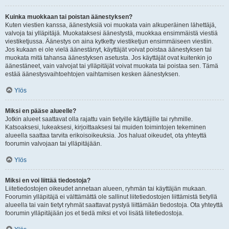
Kuinka muokkaan tai poistan äänestyksen?
Kuten viestien kanssa, äänestyksiä voi muokata vain alkuperäinen lähettäjä,
valvoja tai ylläpitäjä. Muokataksesi äänestystä, muokkaa ensimmäistä viestiä
viestiketjussa. Äänestys on aina kytketty viestiketjun ensimmäiseen viestiin.
Jos kukaan ei ole vielä äänestänyt, käyttäjät voivat poistaa äänestyksen tai
muokata mitä tahansa äänestyksen asetusta. Jos käyttäjät ovat kuitenkin jo
äänestäneet, vain valvojat tai ylläpitäjät voivat muokata tai poistaa sen. Tämä
estää äänestysvaihtoehtojen vaihtamisen kesken äänestyksen.
Ylös
Miksi en pääse alueelle?
Jotkin alueet saattavat olla rajattu vain tietyille käyttäjille tai ryhmille.
Katsoaksesi, lukeaksesi, kirjoittaaksesi tai muiden toimintojen tekeminen
alueella saattaa tarvita erikoisoikeuksia. Jos haluat oikeudet, ota yhteyttä
foorumin valvojaan tai ylläpitäjään.
Ylös
Miksi en voi liittää tiedostoja?
Liitetiedostojen oikeudet annetaan alueen, ryhmän tai käyttäjän mukaan.
Foorumin ylläpitäjä ei välttämättä ole sallinut liitetiedostojen liittämistä tietyllä
alueella tai vain tietyt ryhmät saattavat pystyä liittämään tiedostoja. Ota yhteyttä
foorumin ylläpitäjään jos et tiedä miksi et voi lisätä liitetiedostoja.