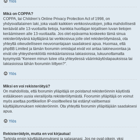
Ylös
Mikä on COPPA?
COPPA, tai Children’s Online Privacy Protection Act of 1998, on
yhdysvaltalainen laki, joka vaatii kaikkien verkkosivustojen, jotka mahdollisesti
keräävät alle 13-vuotiailta tietoja, hankkia huoltajan kirjallisen luvan tietojen
keräämiseen alle 13-vuotiaalta. Jos olet epävarma koskeeko tämä sinua
rekisteröityvänä käyttäjänä tai verkkosivua jolle olet rekisteröitymässä, ota
yhteyttä oikeudelliseen neuvonantajaan saadaksesi apua. Huomaa, että
phpBB Limited ja tämän foorumin omistajat eivät voi antaa lakineuvontaa ja
eivät ole yhteyshenkilöitä minkäänlaisissa lakiasioissa, lukuunottamatta
kysymystä “Keneen minun tulee olla yhteydessä väärinkäytöstapauksissa tai
lakiasioissa tähän foorumiin liittyen?”.
Ylös
Miksi en voi rekisteröityä?
On mahdollista, että foorumin ylläpitäjä on poistanut rekisteröinnin käytöstä
estääkseen uusia vierailijoita rekisteröitymästä. Foorumin ylläpitäjä on voinut
myös asettaa porttikiellon IP-osoitteellesi tai estänyt valitsemasi
käyttäjätunnuksen rekisteröinnin. Ota yhteyttä foorumin ylläpitäjään saadaksesi
apua.
Ylös
Rekisteröidyin, mutta en voi kirjautua!
Tarkista ensin käyttäjätunnuksesi ja salasanasi. Jos ne ovat oikein, yksi