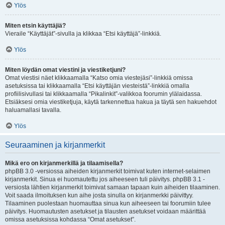
Ylös
Miten etsin käyttäjiä?
Vieraile “Käyttäjät”-sivulla ja klikkaa “Etsi käyttäjä”-linkkiä.
Ylös
Miten löydän omat viestini ja viestiketjuni?
Omat viestisi näet klikkaamalla “Katso omia viestejäsi”-linkkiä omissa
asetuksissa tai klikkaamalla “Etsi käyttäjän viesteistä”-linkkiä omalla
profiilisivullasi tai klikkaamalla “Pikalinkit”-valikkoa foorumin ylälaidassa.
Etsiäksesi omia viestiketjuja, käytä tarkennettua hakua ja täytä sen hakuehdot
haluamallasi tavalla.
Ylös
Seuraaminen ja kirjanmerkit
Mikä ero on kirjanmerkillä ja tilaamisella?
phpBB 3.0 -versiossa aiheiden kirjanmerkit toimivat kuten internet-selaimen
kirjanmerkit. Sinua ei huomautettu jos aiheeseen tuli päivitys. phpBB 3.1 -
versiosta lähtien kirjanmerkit toimivat samaan tapaan kuin aiheiden tilaaminen.
Voit saada ilmoituksen kun aihe josta sinulla on kirjanmerkki päivittyy.
Tilaaminen puolestaan huomauttaa sinua kun aiheeseen tai foorumiin tulee
päivitys. Huomautusten asetukset ja tilausten asetukset voidaan määrittää
omissa asetuksissa kohdassa “Omat asetukset”.