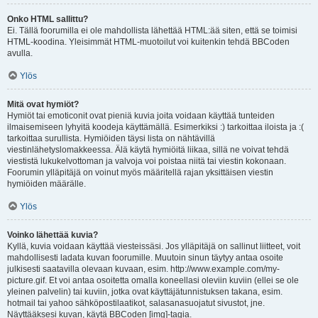
Onko HTML sallittu?
Ei. Tällä foorumilla ei ole mahdollista lähettää HTML:ää siten, että se toimisi
HTML-koodina. Yleisimmät HTML-muotoilut voi kuitenkin tehdä BBCoden
avulla.
Ylös
Mitä ovat hymiöt?
Hymiöt tai emoticonit ovat pieniä kuvia joita voidaan käyttää tunteiden
ilmaisemiseen lyhyitä koodeja käyttämällä. Esimerkiksi :) tarkoittaa iloista ja :(
tarkoittaa surullista. Hymiöiden täysi lista on nähtävillä
viestinlähetyslomakkeessa. Älä käytä hymiöitä liikaa, sillä ne voivat tehdä
viestistä lukukelvottoman ja valvoja voi poistaa niitä tai viestin kokonaan.
Foorumin ylläpitäjä on voinut myös määritellä rajan yksittäisen viestin
hymiöiden määrälle.
Ylös
Voinko lähettää kuvia?
Kyllä, kuvia voidaan käyttää viesteissäsi. Jos ylläpitäjä on sallinut liitteet, voit
mahdollisesti ladata kuvan foorumille. Muutoin sinun täytyy antaa osoite
julkisesti saatavilla olevaan kuvaan, esim. http://www.example.com/my-
picture.gif. Et voi antaa osoitetta omalla koneellasi oleviin kuviin (ellei se ole
yleinen palvelin) tai kuviin, jotka ovat käyttäjätunnistuksen takana, esim.
hotmail tai yahoo sähköpostilaatikot, salasanasuojatut sivustot, jne.
Näyttääksesi kuvan, käytä BBCoden [img]-tagia.