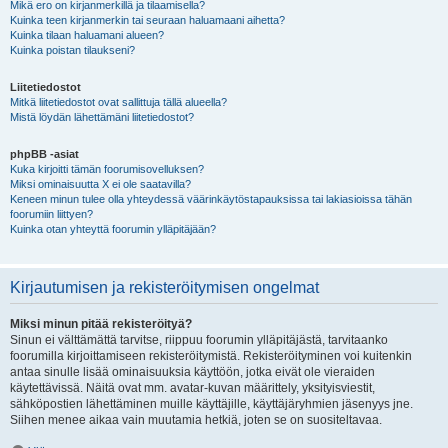
Mikä ero on kirjanmerkillä ja tilaamisella?
Kuinka teen kirjanmerkin tai seuraan haluamaani aihetta?
Kuinka tilaan haluamani alueen?
Kuinka poistan tilaukseni?
Liitetiedostot
Mitkä liitetiedostot ovat sallittuja tällä alueella?
Mistä löydän lähettämäni liitetiedostot?
phpBB -asiat
Kuka kirjoitti tämän foorumisovelluksen?
Miksi ominaisuutta X ei ole saatavilla?
Keneen minun tulee olla yhteydessä väärinkäytöstapauksissa tai lakiasioissa tähän
foorumiin liittyen?
Kuinka otan yhteyttä foorumin ylläpitäjään?
Kirjautumisen ja rekisteröitymisen ongelmat
Miksi minun pitää rekisteröityä?
Sinun ei välttämättä tarvitse, riippuu foorumin ylläpitäjästä, tarvitaanko
foorumilla kirjoittamiseen rekisteröitymistä. Rekisteröityminen voi kuitenkin
antaa sinulle lisää ominaisuuksia käyttöön, jotka eivät ole vieraiden
käytettävissä. Näitä ovat mm. avatar-kuvan määrittely, yksityisviestit,
sähköpostien lähettäminen muille käyttäjille, käyttäjäryhmien jäsenyys jne.
Siihen menee aikaa vain muutamia hetkiä, joten se on suositeltavaa.