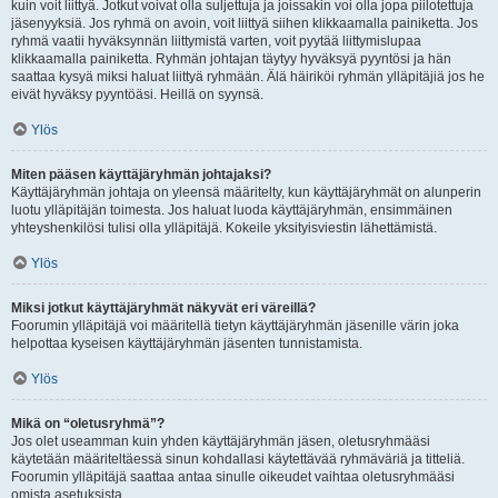
kuin voit liittyä. Jotkut voivat olla suljettuja ja joissakin voi olla jopa piilotettuja
jäsenyyksiä. Jos ryhmä on avoin, voit liittyä siihen klikkaamalla painiketta. Jos
ryhmä vaatii hyväksynnän liittymistä varten, voit pyytää liittymislupaa
klikkaamalla painiketta. Ryhmän johtajan täytyy hyväksyä pyyntösi ja hän
saattaa kysyä miksi haluat liittyä ryhmään. Älä häiriköi ryhmän ylläpitäjiä jos he
eivät hyväksy pyyntöäsi. Heillä on syynsä.
Ylös
Miten pääsen käyttäjäryhmän johtajaksi?
Käyttäjäryhmän johtaja on yleensä määritelty, kun käyttäjäryhmät on alunperin
luotu ylläpitäjän toimesta. Jos haluat luoda käyttäjäryhmän, ensimmäinen
yhteyshenkilösi tulisi olla ylläpitäjä. Kokeile yksityisviestin lähettämistä.
Ylös
Miksi jotkut käyttäjäryhmät näkyvät eri väreillä?
Foorumin ylläpitäjä voi määritellä tietyn käyttäjäryhmän jäsenille värin joka
helpottaa kyseisen käyttäjäryhmän jäsenten tunnistamista.
Ylös
Mikä on “oletusryhmä”?
Jos olet useamman kuin yhden käyttäjäryhmän jäsen, oletusryhmääsi
käytetään määriteltäessä sinun kohdallasi käytettävää ryhmäväriä ja titteliä.
Foorumin ylläpitäjä saattaa antaa sinulle oikeudet vaihtaa oletusryhmääsi
omista asetuksista.