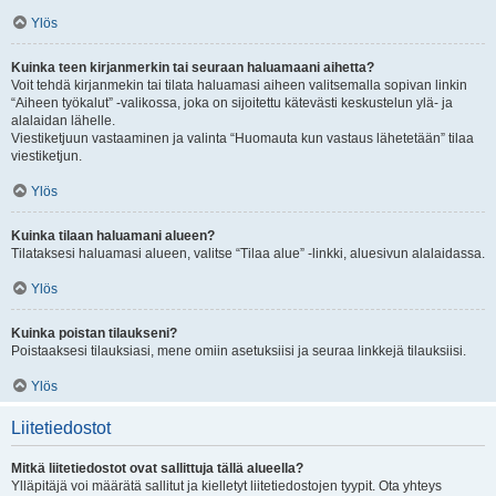
Ylös
Kuinka teen kirjanmerkin tai seuraan haluamaani aihetta?
Voit tehdä kirjanmekin tai tilata haluamasi aiheen valitsemalla sopivan linkin
“Aiheen työkalut” -valikossa, joka on sijoitettu kätevästi keskustelun ylä- ja
alalaidan lähelle.
Viestiketjuun vastaaminen ja valinta “Huomauta kun vastaus lähetetään” tilaa
viestiketjun.
Ylös
Kuinka tilaan haluamani alueen?
Tilataksesi haluamasi alueen, valitse “Tilaa alue” -linkki, aluesivun alalaidassa.
Ylös
Kuinka poistan tilaukseni?
Poistaaksesi tilauksiasi, mene omiin asetuksiisi ja seuraa linkkejä tilauksiisi.
Ylös
Liitetiedostot
Mitkä liitetiedostot ovat sallittuja tällä alueella?
Ylläpitäjä voi määrätä sallitut ja kielletyt liitetiedostojen tyypit. Ota yhteys