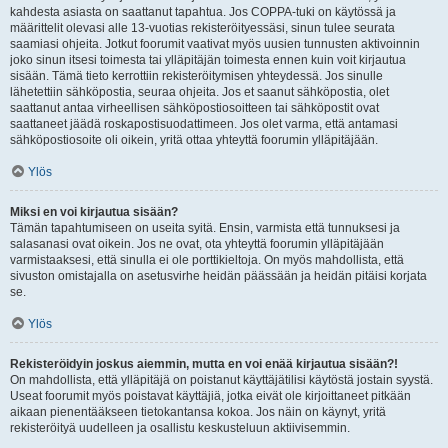
kahdesta asiasta on saattanut tapahtua. Jos COPPA-tuki on käytössä ja
määrittelit olevasi alle 13-vuotias rekisteröityessäsi, sinun tulee seurata
saamiasi ohjeita. Jotkut foorumit vaativat myös uusien tunnusten aktivoinnin
joko sinun itsesi toimesta tai ylläpitäjän toimesta ennen kuin voit kirjautua
sisään. Tämä tieto kerrottiin rekisteröitymisen yhteydessä. Jos sinulle
lähetettiin sähköpostia, seuraa ohjeita. Jos et saanut sähköpostia, olet
saattanut antaa virheellisen sähköpostiosoitteen tai sähköpostit ovat
saattaneet jäädä roskapostisuodattimeen. Jos olet varma, että antamasi
sähköpostiosoite oli oikein, yritä ottaa yhteyttä foorumin ylläpitäjään.
Ylös
Miksi en voi kirjautua sisään?
Tämän tapahtumiseen on useita syitä. Ensin, varmista että tunnuksesi ja
salasanasi ovat oikein. Jos ne ovat, ota yhteyttä foorumin ylläpitäjään
varmistaaksesi, että sinulla ei ole porttikieltoja. On myös mahdollista, että
sivuston omistajalla on asetusvirhe heidän päässään ja heidän pitäisi korjata
se.
Ylös
Rekisteröidyin joskus aiemmin, mutta en voi enää kirjautua sisään?!
On mahdollista, että ylläpitäjä on poistanut käyttäjätilisi käytöstä jostain syystä.
Useat foorumit myös poistavat käyttäjiä, jotka eivät ole kirjoittaneet pitkään
aikaan pienentääkseen tietokantansa kokoa. Jos näin on käynyt, yritä
rekisteröityä uudelleen ja osallistu keskusteluun aktiivisemmin.