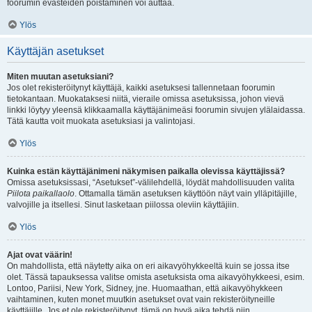
foorumin evästeiden poistaminen voi auttaa.
Ylös
Käyttäjän asetukset
Miten muutan asetuksiani?
Jos olet rekisteröitynyt käyttäjä, kaikki asetuksesi tallennetaan foorumin
tietokantaan. Muokataksesi niitä, vieraile omissa asetuksissa, johon vievä
linkki löytyy yleensä klikkaamalla käyttäjänimeäsi foorumin sivujen ylälaidassa.
Tätä kautta voit muokata asetuksiasi ja valintojasi.
Ylös
Kuinka estän käyttäjänimeni näkymisen paikalla olevissa käyttäjissä?
Omissa asetuksissasi, “Asetukset”-välilehdellä, löydät mahdollisuuden valita
Piilota paikallaolo
. Ottamalla tämän asetuksen käyttöön näyt vain ylläpitäjille,
valvojille ja itsellesi. Sinut lasketaan piilossa oleviin käyttäjiin.
Ylös
Ajat ovat väärin!
On mahdollista, että näytetty aika on eri aikavyöhykkeeltä kuin se jossa itse
olet. Tässä tapauksessa valitse omista asetuksista oma aikavyöhykkeesi, esim.
Lontoo, Pariisi, New York, Sidney, jne. Huomaathan, että aikavyöhykkeen
vaihtaminen, kuten monet muutkin asetukset ovat vain rekisteröityneille
käyttäjille. Jos et ole rekisteröitynyt, tämä on hyvä aika tehdä niin.