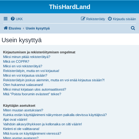
ThisHardLand
UKK
Rekisteröidy
Kirjaudu sisään
E
Etusivu
Usein kysyttyä
t
Usein kysyttyä
s
i
Kirjautumisen ja rekisteröitymisen ongelmat
Miksi minun pitää rekisteröityä?
Mikä on COPPA?
Miksi en voi rekisteröityä?
Rekisteröidyin, mutta en voi kirjautua!
Miksi en voi kirjautua sisään?
Rekisteröidyin joskus aiemmin, mutta en voi enää kirjautua sisään?!
Olen hukannut salasanani!
Miksi minut kirjataan ulos automaattisesti?
Mitä “Poista foorumin evästeet” tekee?
Käyttäjän asetukset
Miten muutan asetuksiani?
Kuinka estän käyttäjänimeni näkymisen paikalla olevissa käyttäjissä?
Ajat ovat väärin!
Vaihdoin aikavyöhykkeen ja kellonaika on silti väärin!
Kieleni ei ole valittavana!
Mitä kuvia on käyttäjänimeni vieressä?
Miten asetan avataren?