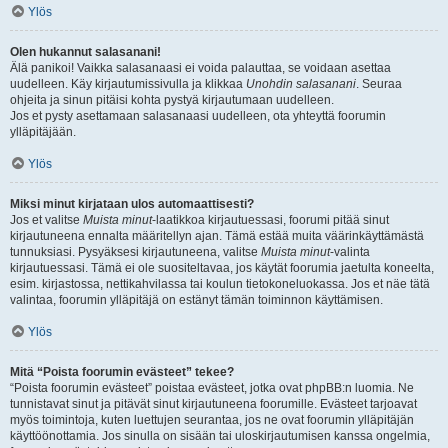
Ylös
Olen hukannut salasanani!
Älä panikoi! Vaikka salasanaasi ei voida palauttaa, se voidaan asettaa
uudelleen. Käy kirjautumissivulla ja klikkaa
Unohdin salasanani
. Seuraa
ohjeita ja sinun pitäisi kohta pystyä kirjautumaan uudelleen.
Jos et pysty asettamaan salasanaasi uudelleen, ota yhteyttä foorumin
ylläpitäjään.
Ylös
Miksi minut kirjataan ulos automaattisesti?
Jos et valitse
Muista minut
-laatikkoa kirjautuessasi, foorumi pitää sinut
kirjautuneena ennalta määritellyn ajan. Tämä estää muita väärinkäyttämästä
tunnuksiasi. Pysyäksesi kirjautuneena, valitse
Muista minut
-valinta
kirjautuessasi. Tämä ei ole suositeltavaa, jos käytät foorumia jaetulta koneelta,
esim. kirjastossa, nettikahvilassa tai koulun tietokoneluokassa. Jos et näe tätä
valintaa, foorumin ylläpitäjä on estänyt tämän toiminnon käyttämisen.
Ylös
Mitä “Poista foorumin evästeet” tekee?
“Poista foorumin evästeet” poistaa evästeet, jotka ovat phpBB:n luomia. Ne
tunnistavat sinut ja pitävät sinut kirjautuneena foorumille. Evästeet tarjoavat
myös toimintoja, kuten luettujen seurantaa, jos ne ovat foorumin ylläpitäjän
käyttöönottamia. Jos sinulla on sisään tai uloskirjautumisen kanssa ongelmia,