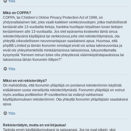
Ylös
Mikä on COPPA?
COPPA, tai Children’s Online Privacy Protection Act of 1998, on
yhdysvaltalainen laki, joka vaatii kaikkien verkkosivustojen, jotka mahdollisesti
keräävät alle 13-vuotiailta tietoja, hankkia huoltajan kirjallisen luvan tietojen
keräämiseen alle 13-vuotiaalta. Jos olet epävarma koskeeko tämä sinua
rekisteröityvänä käyttäjänä tai verkkosivua jolle olet rekisteröitymässä, ota
yhteyttä oikeudelliseen neuvonantajaan saadaksesi apua. Huomaa, että
phpBB Limited ja tämän foorumin omistajat eivät voi antaa lakineuvontaa ja
eivät ole yhteyshenkilöitä minkäänlaisissa lakiasioissa, lukuunottamatta
kysymystä “Keneen minun tulee olla yhteydessä väärinkäytöstapauksissa tai
lakiasioissa tähän foorumiin liittyen?”.
Ylös
Miksi en voi rekisteröityä?
On mahdollista, että foorumin ylläpitäjä on poistanut rekisteröinnin käytöstä
estääkseen uusia vierailijoita rekisteröitymästä. Foorumin ylläpitäjä on voinut
myös asettaa porttikiellon IP-osoitteellesi tai estänyt valitsemasi
käyttäjätunnuksen rekisteröinnin. Ota yhteyttä foorumin ylläpitäjään saadaksesi
apua.
Ylös
Rekisteröidyin, mutta en voi kirjautua!
Tarkista ensin käyttäjätunnuksesi ja salasanasi. Jos ne ovat oikein, yksi