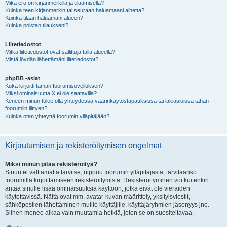
Mikä ero on kirjanmerkillä ja tilaamisella?
Kuinka teen kirjanmerkin tai seuraan haluamaani aihetta?
Kuinka tilaan haluamani alueen?
Kuinka poistan tilaukseni?
Liitetiedostot
Mitkä liitetiedostot ovat sallittuja tällä alueella?
Mistä löydän lähettämäni liitetiedostot?
phpBB -asiat
Kuka kirjoitti tämän foorumisovelluksen?
Miksi ominaisuutta X ei ole saatavilla?
Keneen minun tulee olla yhteydessä väärinkäytöstapauksissa tai lakiasioissa tähän
foorumiin liittyen?
Kuinka otan yhteyttä foorumin ylläpitäjään?
Kirjautumisen ja rekisteröitymisen ongelmat
Miksi minun pitää rekisteröityä?
Sinun ei välttämättä tarvitse, riippuu foorumin ylläpitäjästä, tarvitaanko
foorumilla kirjoittamiseen rekisteröitymistä. Rekisteröityminen voi kuitenkin
antaa sinulle lisää ominaisuuksia käyttöön, jotka eivät ole vieraiden
käytettävissä. Näitä ovat mm. avatar-kuvan määrittely, yksityisviestit,
sähköpostien lähettäminen muille käyttäjille, käyttäjäryhmien jäsenyys jne.
Siihen menee aikaa vain muutamia hetkiä, joten se on suositeltavaa.