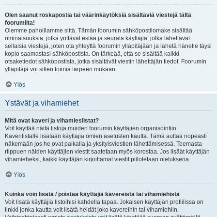
Olen saanut roskapostia tai väärinkäytöksiä sisältäviä viestejä tältä
foorumilta!
Olemme pahoillamme siitä. Tämän foorumin sähköpostilomake sisältää
ominaisuuksia, jotka yrittävät estää ja seurata käyttäjiä, jotka lähettävät
sellaisia viestejä, joten ota yhteyttä foorumin ylläpitäjään ja lähetä hänelle täysi
kopio saamastasi sähköpostista. On tärkeää, että se sisältää kaikki
otsaketiedot sähköpostista, jotka sisältävät viestin lähettäjän tiedot. Foorumin
ylläpitäjä voi sitten toimia tarpeen mukaan.
Ylös
Ystävät ja vihamiehet
Mitä ovat kaveri ja vihamieslistat?
Voit käyttää näitä listoja muiden foorumin käyttäjien organisointiin.
Kaverilistalle lisätään käyttäjiä omien asetusten kautta. Tämä auttaa nopeasti
näkemään jos he ovat paikalla ja yksityisviestien lähettämisessä. Teemasta
riippuen näiden käyttäjien viestit saatetaan myös korostaa. Jos lisäät käyttäjän
vihamieheksi, kaikki käyttäjän kirjoittamat viestit piilotetaan oletuksena.
Ylös
Kuinka voin lisätä / poistaa käyttäjiä kavereista tai vihamiehistä
Voit lisätä käyttäjiä listoihisi kahdella tapaa. Jokaisen käyttäjän profiilissa on
linkki jonka kautta voit lisätä heidät joko kavereihin tai vihamiehiin.