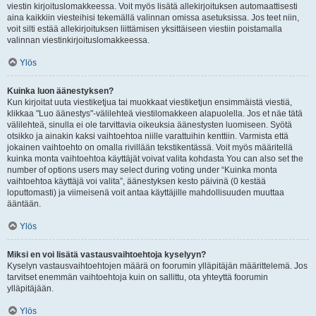
viestin kirjoituslomakkeessa. Voit myös lisätä allekirjoituksen automaattisesti
aina kaikkiin viesteihisi tekemällä valinnan omissa asetuksissa. Jos teet niin,
voit silti estää allekirjoituksen liittämisen yksittäiseen viestiin poistamalla
valinnan viestinkirjoituslomakkeessa.
Ylös
Kuinka luon äänestyksen?
Kun kirjoitat uuta viestiketjua tai muokkaat viestiketjun ensimmäistä viestiä,
klikkaa "Luo äänestys"-välilehteä viestilomakkeen alapuolella. Jos et näe tätä
välilehteä, sinulla ei ole tarvittavia oikeuksia äänestysten luomiseen. Syötä
otsikko ja ainakin kaksi vaihtoehtoa niille varattuihin kenttiin. Varmista että
jokainen vaihtoehto on omalla rivillään tekstikentässä. Voit myös määritellä
kuinka monta vaihtoehtoa käyttäjät voivat valita kohdasta You can also set the
number of options users may select during voting under “Kuinka monta
vaihtoehtoa käyttäjä voi valita”, äänestyksen kesto päivinä (0 kestää
loputtomasti) ja viimeisenä voit antaa käyttäjille mahdollisuuden muuttaa
ääntään.
Ylös
Miksi en voi lisätä vastausvaihtoehtoja kyselyyn?
Kyselyn vastausvaihtoehtojen määrä on foorumin ylläpitäjän määrittelemä. Jos
tarvitset enemmän vaihtoehtoja kuin on sallittu, ota yhteyttä foorumin
ylläpitäjään.
Ylös