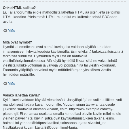
Onko HTML sallittu?
Ei. Tällä foorumilla ei ole mahdollista lähettää HTML:ää siten, että se toimisi
HTML-koodina. Yleisimmät HTML-muotoilut voi kuitenkin tehdä BBCoden
avulla.
Ylös
Mitä ovat hymiöt?
Hymiöt tai emoticonit ovat pieniä kuvia joita voidaan käyttää tunteiden
ilmaisemiseen lyhyitä koodeja käyttämällä. Esimerkiksi :) tarkoittaa iloista ja :(
tarkoittaa surullista. Hymiöiden täysi lista on nähtävillä
viestinlähetyslomakkeessa. Älä käytä hymiöitä liikaa, sillä ne voivat tehdä
viestistä lukukelvottoman ja valvoja voi poistaa niitä tai viestin kokonaan.
Foorumin ylläpitäjä on voinut myös määritellä rajan yksittäisen viestin
hymiöiden määrälle.
Ylös
Voinko lähettää kuvia?
Kyllä, kuvia voidaan käyttää viesteissäsi. Jos ylläpitäjä on sallinut liitteet, voit
mahdollisesti ladata kuvan foorumille. Muutoin sinun täytyy antaa osoite
julkisesti saatavilla olevaan kuvaan, esim. http://www.example.com/my-
picture.gif. Et voi antaa osoitetta omalla koneellasi oleviin kuviin (ellei se ole
yleinen palvelin) tai kuviin, jotka ovat käyttäjätunnistuksen takana, esim.
hotmail tai yahoo sähköpostilaatikot, salasanasuojatut sivustot, jne.
Näyttääksesi kuvan, käytä BBCoden [img]-tagia.