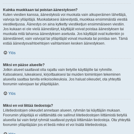
Kuinka muokkaan tai poistan äänestyksen?
Kuten viestien kanssa, äänestyksiä voi muokata vain alkuperäinen lähettäjä,
valvoja tai ylläpitäjä. Muokataksesi äänestystä, muokkaa ensimmäistä viestiä
viestiketjussa. Äänestys on aina kytketty viestiketjun ensimmäiseen viestiin.
Jos kukaan ei ole vielä äänestänyt, käyttäjät voivat poistaa äänestyksen tai
muokata mitä tahansa äänestyksen asetusta. Jos käyttäjät ovat kuitenkin jo
äänestäneet, vain valvojat tai ylläpitäjät voivat muokata tai poistaa sen. Tämä
estää äänestysvaihtoehtojen vaihtamisen kesken äänestyksen.
Ylös
Miksi en pääse alueelle?
Jotkin alueet saattavat olla rajattu vain tietyille käyttäjille tai ryhmille.
Katsoaksesi, lukeaksesi, kirjoittaaksesi tai muiden toimintojen tekeminen
alueella saattaa tarvita erikoisoikeuksia. Jos haluat oikeudet, ota yhteyttä
foorumin valvojaan tai ylläpitäjään.
Ylös
Miksi en voi liittää tiedostoja?
Liitetiedostojen oikeudet annetaan alueen, ryhmän tai käyttäjän mukaan.
Foorumin ylläpitäjä ei välttämättä ole sallinut liitetiedostojen liittämistä tietyllä
alueella tai vain tietyt ryhmät saattavat pystyä liittämään tiedostoja. Ota yhteyttä
foorumin ylläpitäjään jos et tiedä miksi et voi lisätä liitetiedostoja.