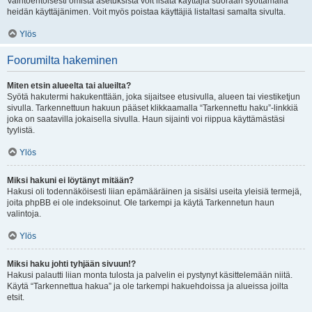
Vaihtoehtoisesti omista asetuksista voit lisätä käyttäjiä suoraan syöttämällä
heidän käyttäjänimen. Voit myös poistaa käyttäjiä listaltasi samalta sivulta.
Ylös
Foorumilta hakeminen
Miten etsin alueelta tai alueilta?
Syötä hakutermi hakukenttään, joka sijaitsee etusivulla, alueen tai viestiketjun
sivulla. Tarkennettuun hakuun pääset klikkaamalla “Tarkennettu haku”-linkkiä
joka on saatavilla jokaisella sivulla. Haun sijainti voi riippua käyttämästäsi
tyylistä.
Ylös
Miksi hakuni ei löytänyt mitään?
Hakusi oli todennäköisesti liian epämääräinen ja sisälsi useita yleisiä termejä,
joita phpBB ei ole indeksoinut. Ole tarkempi ja käytä Tarkennetun haun
valintoja.
Ylös
Miksi haku johti tyhjään sivuun!?
Hakusi palautti liian monta tulosta ja palvelin ei pystynyt käsittelemään niitä.
Käytä “Tarkennettua hakua” ja ole tarkempi hakuehdoissa ja alueissa joilta
etsit.