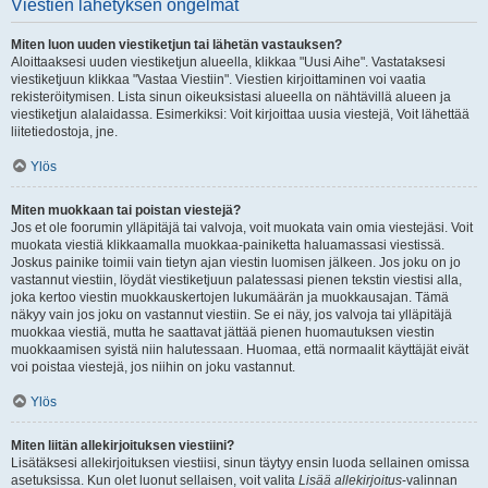
Viestien lähetyksen ongelmat
Miten luon uuden viestiketjun tai lähetän vastauksen?
Aloittaaksesi uuden viestiketjun alueella, klikkaa "Uusi Aihe". Vastataksesi
viestiketjuun klikkaa "Vastaa Viestiin". Viestien kirjoittaminen voi vaatia
rekisteröitymisen. Lista sinun oikeuksistasi alueella on nähtävillä alueen ja
viestiketjun alalaidassa. Esimerkiksi: Voit kirjoittaa uusia viestejä, Voit lähettää
liitetiedostoja, jne.
Ylös
Miten muokkaan tai poistan viestejä?
Jos et ole foorumin ylläpitäjä tai valvoja, voit muokata vain omia viestejäsi. Voit
muokata viestiä klikkaamalla muokkaa-painiketta haluamassasi viestissä.
Joskus painike toimii vain tietyn ajan viestin luomisen jälkeen. Jos joku on jo
vastannut viestiin, löydät viestiketjuun palatessasi pienen tekstin viestisi alla,
joka kertoo viestin muokkauskertojen lukumäärän ja muokkausajan. Tämä
näkyy vain jos joku on vastannut viestiin. Se ei näy, jos valvoja tai ylläpitäjä
muokkaa viestiä, mutta he saattavat jättää pienen huomautuksen viestin
muokkaamisen syistä niin halutessaan. Huomaa, että normaalit käyttäjät eivät
voi poistaa viestejä, jos niihin on joku vastannut.
Ylös
Miten liitän allekirjoituksen viestiini?
Lisätäksesi allekirjoituksen viestiisi, sinun täytyy ensin luoda sellainen omissa
asetuksissa. Kun olet luonut sellaisen, voit valita
Lisää allekirjoitus
-valinnan