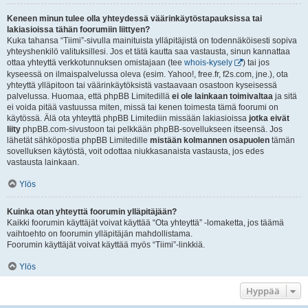
Keneen minun tulee olla yhteydessä väärinkäytöstapauksissa tai
lakiasioissa tähän foorumiin liittyen?
Kuka tahansa “Tiimi”-sivulla mainituista ylläpitäjistä on todennäköisesti sopiva
yhteyshenkilö valituksillesi. Jos et tätä kautta saa vastausta, sinun kannattaa
ottaa yhteyttä verkkotunnuksen omistajaan (tee
whois-kysely
) tai jos
kyseessä on ilmaispalvelussa oleva (esim. Yahoo!, free.fr, f2s.com, jne.), ota
yhteyttä ylläpitoon tai väärinkäytöksistä vastaavaan osastoon kyseisessä
palvelussa. Huomaa, että phpBB Limitedillä
ei ole lainkaan toimivaltaa
ja sitä
ei voida pitää vastuussa miten, missä tai kenen toimesta tämä foorumi on
käytössä. Älä ota yhteyttä phpBB Limitediin missään lakiasioissa
jotka eivät
liity
phpBB.com-sivustoon tai pelkkään phpBB-sovellukseen itseensä. Jos
lähetät sähköpostia phpBB Limitedille
mistään kolmannen osapuolen
tämän
sovelluksen käytöstä, voit odottaa niukkasanaista vastausta, jos edes
vastausta lainkaan.
Ylös
Kuinka otan yhteyttä foorumin ylläpitäjään?
Kaikki foorumin käyttäjät voivat käyttää “Ota yhteyttä” -lomaketta, jos täämä
vaihtoehto on foorumin ylläpitäjän mahdollistama.
Foorumin käyttäjät voivat käyttää myös “Tiimi”-linkkiä.
Ylös
Hyppää