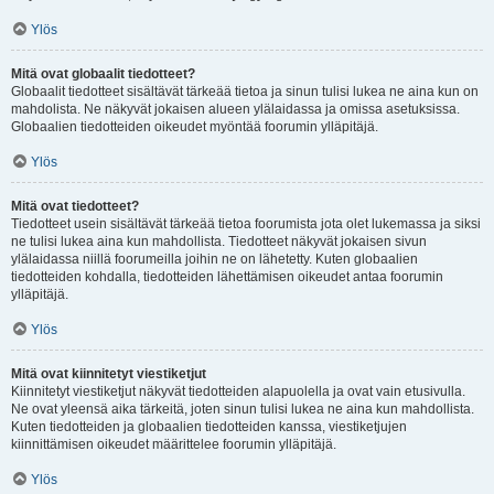
Ylös
Mitä ovat globaalit tiedotteet?
Globaalit tiedotteet sisältävät tärkeää tietoa ja sinun tulisi lukea ne aina kun on
mahdolista. Ne näkyvät jokaisen alueen ylälaidassa ja omissa asetuksissa.
Globaalien tiedotteiden oikeudet myöntää foorumin ylläpitäjä.
Ylös
Mitä ovat tiedotteet?
Tiedotteet usein sisältävät tärkeää tietoa foorumista jota olet lukemassa ja siksi
ne tulisi lukea aina kun mahdollista. Tiedotteet näkyvät jokaisen sivun
ylälaidassa niillä foorumeilla joihin ne on lähetetty. Kuten globaalien
tiedotteiden kohdalla, tiedotteiden lähettämisen oikeudet antaa foorumin
ylläpitäjä.
Ylös
Mitä ovat kiinnitetyt viestiketjut
Kiinnitetyt viestiketjut näkyvät tiedotteiden alapuolella ja ovat vain etusivulla.
Ne ovat yleensä aika tärkeitä, joten sinun tulisi lukea ne aina kun mahdollista.
Kuten tiedotteiden ja globaalien tiedotteiden kanssa, viestiketjujen
kiinnittämisen oikeudet määrittelee foorumin ylläpitäjä.
Ylös