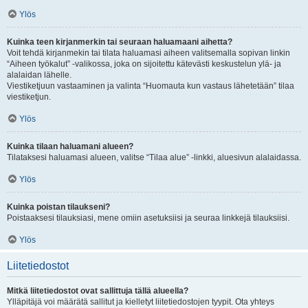
Ylös
Kuinka teen kirjanmerkin tai seuraan haluamaani aihetta?
Voit tehdä kirjanmekin tai tilata haluamasi aiheen valitsemalla sopivan linkin
“Aiheen työkalut” -valikossa, joka on sijoitettu kätevästi keskustelun ylä- ja
alalaidan lähelle.
Viestiketjuun vastaaminen ja valinta “Huomauta kun vastaus lähetetään” tilaa
viestiketjun.
Ylös
Kuinka tilaan haluamani alueen?
Tilataksesi haluamasi alueen, valitse “Tilaa alue” -linkki, aluesivun alalaidassa.
Ylös
Kuinka poistan tilaukseni?
Poistaaksesi tilauksiasi, mene omiin asetuksiisi ja seuraa linkkejä tilauksiisi.
Ylös
Liitetiedostot
Mitkä liitetiedostot ovat sallittuja tällä alueella?
Ylläpitäjä voi määrätä sallitut ja kielletyt liitetiedostojen tyypit. Ota yhteys