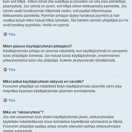
kuin voit liittyä. Jotkut voivat olla suljettuja ja joissakin voi olla jopa piilotettuja
jäsenyyksiä. Jos ryhmä on avoin, voit liittyä siihen klikkaamalla painiketta. Jos
ryhmä vaatii hyväksynnän liittymistä varten, voit pyytää liittymislupaa
klikkaamalla painiketta. Ryhmän johtajan täytyy hyväksyä pyyntösi ja hän
saattaa kysyä miksi haluat liittyä ryhmään. Älä häiriköi ryhmän ylläpitäjiä jos he
eivät hyväksy pyyntöäsi. Heillä on syynsä.
Ylös
Miten pääsen käyttäjäryhmän johtajaksi?
Käyttäjäryhmän johtaja on yleensä määritelty, kun käyttäjäryhmät on alunperin
luotu ylläpitäjän toimesta. Jos haluat luoda käyttäjäryhmän, ensimmäinen
yhteyshenkilösi tulisi olla ylläpitäjä. Kokeile yksityisviestin lähettämistä.
Ylös
Miksi jotkut käyttäjäryhmät näkyvät eri väreillä?
Foorumin ylläpitäjä voi määritellä tietyn käyttäjäryhmän jäsenille värin joka
helpottaa kyseisen käyttäjäryhmän jäsenten tunnistamista.
Ylös
Mikä on “oletusryhmä”?
Jos olet useamman kuin yhden käyttäjäryhmän jäsen, oletusryhmääsi
käytetään määriteltäessä sinun kohdallasi käytettävää ryhmäväriä ja titteliä.
Foorumin ylläpitäjä saattaa antaa sinulle oikeudet vaihtaa oletusryhmääsi
omista asetuksista.