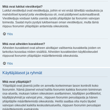
Mitä ovat lukitut viestiketjut?
Lukitut viestiketjut ovat viestiketjuja, joihin ei voi enää lähettää vastauksia ja
mahdolliset kyselyt joita viestiketjussa oli, ovat päättyneet automaattisesti.
Viestiketjuja voidaan lukita useista syistä ylläpitäjän tai foorumin valvojan
toimesta. Saatat myös pystyä lukitsemaan oman viestiketjusi, mutta tämä
riippuu foorumin ylläpitäjän antamista oikeuksista.
Ylös
Mitä ovat aiheiden kuvakkeet?
Aiheiden kuvakkeet ovat aiheen aloittajan valitsemia kuvakkeita joiden on
tarkoitus kuvastaa niiden sisältöä. Aiheiden kuvakkeiden käyttöoikeudet
riippuvat foorumin ylläpitäjän määrittelemistä oikeuksista.
Ylös
Käyttäjätasot ja ryhmät
Mitä ovat ylläpitäjät?
Ylläpitäjät ovat jäseniä joille on annettu korkeimman tason kontrolli koko
foorumiin. Nämä jäsenet voivat hallita foorumin kaikkia foorumin toiminnan
osa-alueita, mukaan lukien oikeuksien asettaminen, käyttäjien porttikiellot,
käyttäjäryhmät ja valvojat yms., riippuen foorumin perustajasta ja hänen
ylläpitäjille määrittelemistä oikeuksista. Heillä saattaa olla myös täydet
valvojan oikeudet kaikilla keskustelualueilla, riippuen foorumin perustajan
määrittelemistä asetuksista.