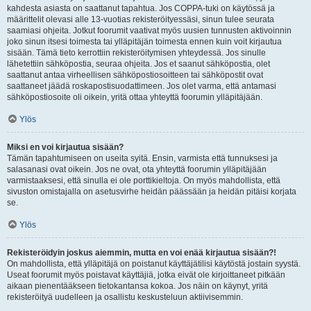
kahdesta asiasta on saattanut tapahtua. Jos COPPA-tuki on käytössä ja
määrittelit olevasi alle 13-vuotias rekisteröityessäsi, sinun tulee seurata
saamiasi ohjeita. Jotkut foorumit vaativat myös uusien tunnusten aktivoinnin
joko sinun itsesi toimesta tai ylläpitäjän toimesta ennen kuin voit kirjautua
sisään. Tämä tieto kerrottiin rekisteröitymisen yhteydessä. Jos sinulle
lähetettiin sähköpostia, seuraa ohjeita. Jos et saanut sähköpostia, olet
saattanut antaa virheellisen sähköpostiosoitteen tai sähköpostit ovat
saattaneet jäädä roskapostisuodattimeen. Jos olet varma, että antamasi
sähköpostiosoite oli oikein, yritä ottaa yhteyttä foorumin ylläpitäjään.
Ylös
Miksi en voi kirjautua sisään?
Tämän tapahtumiseen on useita syitä. Ensin, varmista että tunnuksesi ja
salasanasi ovat oikein. Jos ne ovat, ota yhteyttä foorumin ylläpitäjään
varmistaaksesi, että sinulla ei ole porttikieltoja. On myös mahdollista, että
sivuston omistajalla on asetusvirhe heidän päässään ja heidän pitäisi korjata
se.
Ylös
Rekisteröidyin joskus aiemmin, mutta en voi enää kirjautua sisään?!
On mahdollista, että ylläpitäjä on poistanut käyttäjätilisi käytöstä jostain syystä.
Useat foorumit myös poistavat käyttäjiä, jotka eivät ole kirjoittaneet pitkään
aikaan pienentääkseen tietokantansa kokoa. Jos näin on käynyt, yritä
rekisteröityä uudelleen ja osallistu keskusteluun aktiivisemmin.