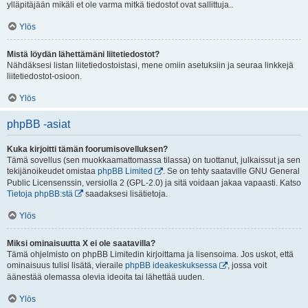
ylläpitäjään mikäli et ole varma mitkä tiedostot ovat sallittuja..
Ylös
Mistä löydän lähettämäni liitetiedostot?
Nähdäksesi listan liitetiedostoistasi, mene omiin asetuksiin ja seuraa linkkejä
liitetiedostot-osioon.
Ylös
phpBB -asiat
Kuka kirjoitti tämän foorumisovelluksen?
Tämä sovellus (sen muokkaamattomassa tilassa) on tuottanut, julkaissut ja sen
tekijänoikeudet omistaa
phpBB Limited
. Se on tehty saataville GNU General
Public Licensenssin, versiolla 2 (GPL-2.0) ja sitä voidaan jakaa vapaasti. Katso
Tietoja phpBB:stä
saadaksesi lisätietoja.
Ylös
Miksi ominaisuutta X ei ole saatavilla?
Tämä ohjelmisto on phpBB Limitedin kirjoittama ja lisensoima. Jos uskot, että
ominaisuus tulisi lisätä, vieraile
phpBB ideakeskuksessa
, jossa voit
äänestää olemassa olevia ideoita tai lähettää uuden.
Ylös