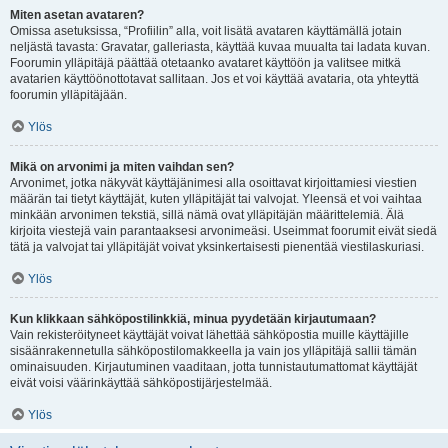
Miten asetan avataren?
Omissa asetuksissa, “Profiilin” alla, voit lisätä avataren käyttämällä jotain
neljästä tavasta: Gravatar, galleriasta, käyttää kuvaa muualta tai ladata kuvan.
Foorumin ylläpitäjä päättää otetaanko avataret käyttöön ja valitsee mitkä
avatarien käyttöönottotavat sallitaan. Jos et voi käyttää avataria, ota yhteyttä
foorumin ylläpitäjään.
Ylös
Mikä on arvonimi ja miten vaihdan sen?
Arvonimet, jotka näkyvät käyttäjänimesi alla osoittavat kirjoittamiesi viestien
määrän tai tietyt käyttäjät, kuten ylläpitäjät tai valvojat. Yleensä et voi vaihtaa
minkään arvonimen tekstiä, sillä nämä ovat ylläpitäjän määrittelemiä. Älä
kirjoita viestejä vain parantaaksesi arvonimeäsi. Useimmat foorumit eivät siedä
tätä ja valvojat tai ylläpitäjät voivat yksinkertaisesti pienentää viestilaskuriasi.
Ylös
Kun klikkaan sähköpostilinkkiä, minua pyydetään kirjautumaan?
Vain rekisteröityneet käyttäjät voivat lähettää sähköpostia muille käyttäjille
sisäänrakennetulla sähköpostilomakkeella ja vain jos ylläpitäjä sallii tämän
ominaisuuden. Kirjautuminen vaaditaan, jotta tunnistautumattomat käyttäjät
eivät voisi väärinkäyttää sähköpostijärjestelmää.
Ylös