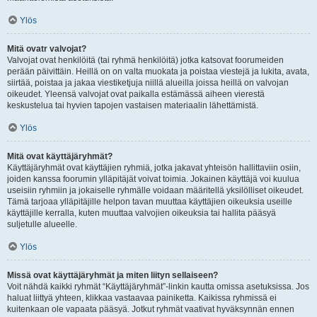
Ylös
Mitä ovatr valvojat?
Valvojat ovat henkilöitä (tai ryhmä henkilöitä) jotka katsovat foorumeiden
perään päivittäin. Heillä on on valta muokata ja poistaa viestejä ja lukita, avata,
siirtää, poistaa ja jakaa viestiketjuja niillä alueilla joissa heillä on valvojan
oikeudet. Yleensä valvojat ovat paikalla estämässä aiheen vierestä
keskustelua tai hyvien tapojen vastaisen materiaalin lähettämistä.
Ylös
Mitä ovat käyttäjäryhmät?
Käyttäjäryhmät ovat käyttäjien ryhmiä, jotka jakavat yhteisön hallittaviin osiin,
joiden kanssa foorumin ylläpitäjät voivat toimia. Jokainen käyttäjä voi kuulua
useisiin ryhmiin ja jokaiselle ryhmälle voidaan määritellä yksilölliset oikeudet.
Tämä tarjoaa ylläpitäjille helpon tavan muuttaa käyttäjien oikeuksia useille
käyttäjille kerralla, kuten muuttaa valvojien oikeuksia tai hallita pääsyä
suljetulle alueelle.
Ylös
Missä ovat käyttäjäryhmät ja miten liityn sellaiseen?
Voit nähdä kaikki ryhmät “Käyttäjäryhmät”-linkin kautta omissa asetuksissa. Jos
haluat liittyä yhteen, klikkaa vastaavaa painiketta. Kaikissa ryhmissä ei
kuitenkaan ole vapaata pääsyä. Jotkut ryhmät vaativat hyväksynnän ennen