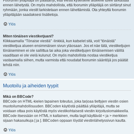
Foorumin ylläpitäjä on päättänyt, että viestit kyseiselle alueelle tulee tarkastaa
ennen lähetystä. On myös mahdollista, että foorumin ylläpitäjä on siirtänyt sinut
ryhmään, jonka viestit tarkistetaan ennen lähettämistä. Ota yhteyttä foorumin
ylläpitäjään saadaksesi lisätietoja.
Ylös
Miten tönäisen viestiketjuani?
Klikkaamalla “Tönaise viestiä” -linkkiä, kun katselet sitä, voit “tönäistä”
viestiketjua alueen ensimmäisen sivun yläosaan. Jos et näe tätä, viestiketjujen
tönäiseminen ei ole sallittua tai aika joka viestiketjujen tönäisemisen välillä
vaaditaan ei ole vielä kulunut. On myös mahdollista nostaa viestiketjua
vastaamalla siihen, mutta varmista että noudatat foorumin sääntöjä jos päätät
tehdä niin.
Ylös
Muotoilu ja aiheiden tyypit
Mikä on BBCode?
BBCode on HTML-kielen tapainen toteutus, joka tarjoaa tiettyjen viestin osien
muotoilumahdollisuuden. BBCoden käytöstä päättää ylläpitäjä, mutta se
voidaan ottaa pois käytöstä myös viestikohtaisesti viestin kirjoituslomakkeella.
BBCode itsessään on HTML:n kaltainen, mutta tagit käyttävät < ja > merkkien
sijaan hakasulkuja [ ja ]. BBCoden oppaan löydät viestinlähetyssivun kautta.
Ylös