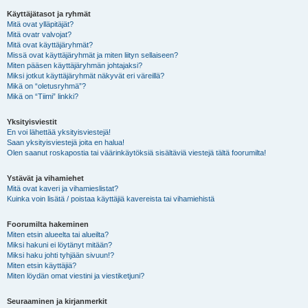
Käyttäjätasot ja ryhmät
Mitä ovat ylläpitäjät?
Mitä ovatr valvojat?
Mitä ovat käyttäjäryhmät?
Missä ovat käyttäjäryhmät ja miten liityn sellaiseen?
Miten pääsen käyttäjäryhmän johtajaksi?
Miksi jotkut käyttäjäryhmät näkyvät eri väreillä?
Mikä on “oletusryhmä”?
Mikä on “Tiimi” linkki?
Yksityisviestit
En voi lähettää yksityisviestejä!
Saan yksityisviestejä joita en halua!
Olen saanut roskapostia tai väärinkäytöksiä sisältäviä viestejä tältä foorumilta!
Ystävät ja vihamiehet
Mitä ovat kaveri ja vihamieslistat?
Kuinka voin lisätä / poistaa käyttäjiä kavereista tai vihamiehistä
Foorumilta hakeminen
Miten etsin alueelta tai alueilta?
Miksi hakuni ei löytänyt mitään?
Miksi haku johti tyhjään sivuun!?
Miten etsin käyttäjiä?
Miten löydän omat viestini ja viestiketjuni?
Seuraaminen ja kirjanmerkit