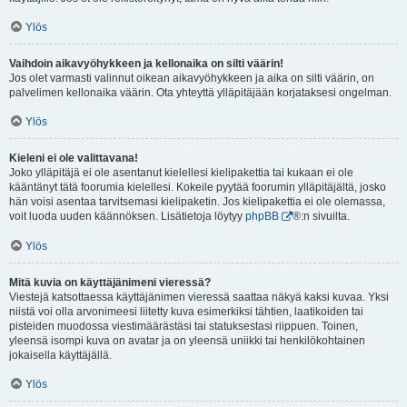
Ylös
Vaihdoin aikavyöhykkeen ja kellonaika on silti väärin!
Jos olet varmasti valinnut oikean aikavyöhykkeen ja aika on silti väärin, on
palvelimen kellonaika väärin. Ota yhteyttä ylläpitäjään korjataksesi ongelman.
Ylös
Kieleni ei ole valittavana!
Joko ylläpitäjä ei ole asentanut kielellesi kielipakettia tai kukaan ei ole
kääntänyt tätä foorumia kielellesi. Kokeile pyytää foorumin ylläpitäjältä, josko
hän voisi asentaa tarvitsemasi kielipaketin. Jos kielipakettia ei ole olemassa,
voit luoda uuden käännöksen. Lisätietoja löytyy
phpBB
®:n sivuilta.
Ylös
Mitä kuvia on käyttäjänimeni vieressä?
Viestejä katsottaessa käyttäjänimen vieressä saattaa näkyä kaksi kuvaa. Yksi
niistä voi olla arvonimeesi liitetty kuva esimerkiksi tähtien, laatikoiden tai
pisteiden muodossa viestimäärästäsi tai statuksestasi riippuen. Toinen,
yleensä isompi kuva on avatar ja on yleensä uniikki tai henkilökohtainen
jokaisella käyttäjällä.
Ylös