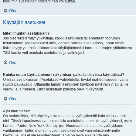
foorumin evästeiden poistaminen voi auttaa.
Ylös
Käyttäjän asetukset
Miten muutan asetuksiani?
Jos olet rekisteröitynyt käyttäjä, kaikki asetuksesi tallennetaan foorumin
tietokantaan. Muokataksesi niitä, vieraile omissa asetuksissa, johon vievä
linkki löytyy yleensä klikkaamalla käyttäjänimeäsi foorumin sivujen ylälaidassa.
Tätä kautta voit muokata asetuksiasi ja valintojasi.
Ylös
Kuinka estän käyttäjänimeni näkymisen paikalla olevissa käyttäjissä?
Omissa asetuksissasi, “Asetukset”-välilehdellä, löydät mahdollisuuden valita
Piilota paikallaolo
. Ottamalla tämän asetuksen käyttöön näyt vain ylläpitäjille,
valvojille ja itsellesi. Sinut lasketaan piilossa oleviin käyttäjiin.
Ylös
Ajat ovat väärin!
On mahdollista, että näytetty aika on eri aikavyöhykkeeltä kuin se jossa itse
olet. Tässä tapauksessa valitse omista asetuksista oma aikavyöhykkeesi, esim.
Lontoo, Pariisi, New York, Sidney, jne. Huomaathan, että aikavyöhykkeen
vaihtaminen, kuten monet muutkin asetukset ovat vain rekisteröityneille
käyttäjille. Jos et ole rekisteröitynyt, tämä on hyvä aika tehdä niin.