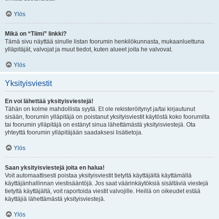
Ylös
Mikä on “Tiimi” linkki?
Tämä sivu näyttää sinulle listan foorumin henkilökunnasta, mukaanluettuna
ylläpitäjät, valvojat ja muut tiedot, kuten alueet joita he valvovat.
Ylös
Yksityisviestit
En voi lähettää yksityisviestejä!
Tähän on kolme mahdollista syytä. Et ole rekisteröitynyt ja/tai kirjautunut
sisään, foorumin ylläpitäjä on poistanut yksityisviestit käytöstä koko foorumilta
tai foorumin ylläpitäjä on estänyt sinua lähettämästä yksityisviestejä. Ota
yhteyttä foorumin ylläpitäjään saadaksesi lisätietoja.
Ylös
Saan yksityisviestejä joita en halua!
Voit automaattisesti poistaa yksityisviestit tietyltä käyttäjältä käyttämällä
käyttäjänhallinnan viestisääntöjä. Jos saat väärinkäytöksiä sisältäviä viestejä
tietyltä käyttäjältä, voit raportoida viestit valvojille. Heillä on oikeudet estää
käyttäjiä lähettämästä yksityisviestejä.
Ylös