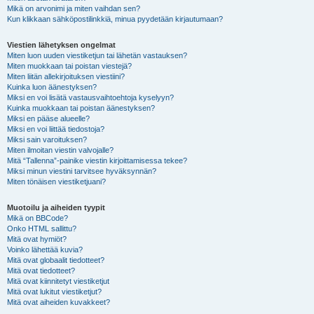
Mikä on arvonimi ja miten vaihdan sen?
Kun klikkaan sähköpostilinkkiä, minua pyydetään kirjautumaan?
Viestien lähetyksen ongelmat
Miten luon uuden viestiketjun tai lähetän vastauksen?
Miten muokkaan tai poistan viestejä?
Miten liitän allekirjoituksen viestiini?
Kuinka luon äänestyksen?
Miksi en voi lisätä vastausvaihtoehtoja kyselyyn?
Kuinka muokkaan tai poistan äänestyksen?
Miksi en pääse alueelle?
Miksi en voi liittää tiedostoja?
Miksi sain varoituksen?
Miten ilmoitan viestin valvojalle?
Mitä “Tallenna”-painike viestin kirjoittamisessa tekee?
Miksi minun viestini tarvitsee hyväksynnän?
Miten tönäisen viestiketjuani?
Muotoilu ja aiheiden tyypit
Mikä on BBCode?
Onko HTML sallittu?
Mitä ovat hymiöt?
Voinko lähettää kuvia?
Mitä ovat globaalit tiedotteet?
Mitä ovat tiedotteet?
Mitä ovat kiinnitetyt viestiketjut
Mitä ovat lukitut viestiketjut?
Mitä ovat aiheiden kuvakkeet?