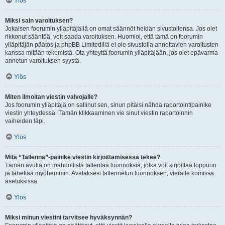
Ylös
Miksi sain varoituksen?
Jokaisen foorumin ylläpitäjällä on omat säännöt heidän sivustollensa. Jos olet
rikkonut sääntöä, voit saada varoituksen. Huomioi, että tämä on foorumin
ylläpitäjän päätös ja phpBB Limitedillä ei ole sivustolla annettavien varoitusten
kanssa mitään tekemistä. Ota yhteyttä foorumin ylläpitäjään, jos olet epävarma
annetun varoituksen syystä.
Ylös
Miten ilmoitan viestin valvojalle?
Jos foorumin ylläpitäjä on sallinut sen, sinun pitäisi nähdä raportointipainike
viestin yhteydessä. Tämän klikkaaminen vie sinut viestin raportoinnin
vaiheiden läpi.
Ylös
Mitä “Tallenna”-painike viestin kirjoittamisessa tekee?
Tämän avulla on mahdollista tallentaa luonnoksia, jotka voit kirjoittaa loppuun
ja lähettää myöhemmin. Avataksesi tallennetun luonnoksen, vieraile komissa
asetuksissa.
Ylös
Miksi minun viestini tarvitsee hyväksynnän?