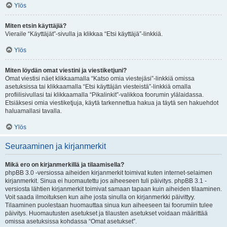
Ylös
Miten etsin käyttäjiä?
Vieraile “Käyttäjät”-sivulla ja klikkaa “Etsi käyttäjä”-linkkiä.
Ylös
Miten löydän omat viestini ja viestiketjuni?
Omat viestisi näet klikkaamalla “Katso omia viestejäsi”-linkkiä omissa
asetuksissa tai klikkaamalla “Etsi käyttäjän viesteistä”-linkkiä omalla
profiilisivullasi tai klikkaamalla “Pikalinkit”-valikkoa foorumin ylälaidassa.
Etsiäksesi omia viestiketjuja, käytä tarkennettua hakua ja täytä sen hakuehdot
haluamallasi tavalla.
Ylös
Seuraaminen ja kirjanmerkit
Mikä ero on kirjanmerkillä ja tilaamisella?
phpBB 3.0 -versiossa aiheiden kirjanmerkit toimivat kuten internet-selaimen
kirjanmerkit. Sinua ei huomautettu jos aiheeseen tuli päivitys. phpBB 3.1 -
versiosta lähtien kirjanmerkit toimivat samaan tapaan kuin aiheiden tilaaminen.
Voit saada ilmoituksen kun aihe josta sinulla on kirjanmerkki päivittyy.
Tilaaminen puolestaan huomauttaa sinua kun aiheeseen tai foorumiin tulee
päivitys. Huomautusten asetukset ja tilausten asetukset voidaan määrittää
omissa asetuksissa kohdassa “Omat asetukset”.