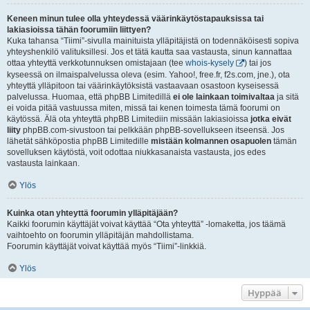
Keneen minun tulee olla yhteydessä väärinkäytöstapauksissa tai
lakiasioissa tähän foorumiin liittyen?
Kuka tahansa “Tiimi”-sivulla mainituista ylläpitäjistä on todennäköisesti sopiva
yhteyshenkilö valituksillesi. Jos et tätä kautta saa vastausta, sinun kannattaa
ottaa yhteyttä verkkotunnuksen omistajaan (tee
whois-kysely
) tai jos
kyseessä on ilmaispalvelussa oleva (esim. Yahoo!, free.fr, f2s.com, jne.), ota
yhteyttä ylläpitoon tai väärinkäytöksistä vastaavaan osastoon kyseisessä
palvelussa. Huomaa, että phpBB Limitedillä
ei ole lainkaan toimivaltaa
ja sitä
ei voida pitää vastuussa miten, missä tai kenen toimesta tämä foorumi on
käytössä. Älä ota yhteyttä phpBB Limitediin missään lakiasioissa
jotka eivät
liity
phpBB.com-sivustoon tai pelkkään phpBB-sovellukseen itseensä. Jos
lähetät sähköpostia phpBB Limitedille
mistään kolmannen osapuolen
tämän
sovelluksen käytöstä, voit odottaa niukkasanaista vastausta, jos edes
vastausta lainkaan.
Ylös
Kuinka otan yhteyttä foorumin ylläpitäjään?
Kaikki foorumin käyttäjät voivat käyttää “Ota yhteyttä” -lomaketta, jos täämä
vaihtoehto on foorumin ylläpitäjän mahdollistama.
Foorumin käyttäjät voivat käyttää myös “Tiimi”-linkkiä.
Ylös
Hyppää