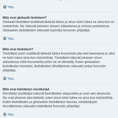
Ylös
Mitä ovat globaalit tiedotteet?
Globaalit tiedotteet sisältävät tärkeää tietoa ja sinun tulisi lukea ne aina kun on
mahdolista. Ne näkyvät jokaisen alueen ylälaidassa ja omissa asetuksissa.
Globaalien tiedotteiden oikeudet myöntää foorumin ylläpitäjä.
Ylös
Mitä ovat tiedotteet?
Tiedotteet usein sisältävät tärkeää tietoa foorumista jota olet lukemassa ja siksi
ne tulisi lukea aina kun mahdollista. Tiedotteet näkyvät jokaisen sivun
ylälaidassa niillä foorumeilla joihin ne on lähetetty. Kuten globaalien
tiedotteiden kohdalla, tiedotteiden lähettämisen oikeudet antaa foorumin
ylläpitäjä.
Ylös
Mitä ovat kiinnitetyt viestiketjut
Kiinnitetyt viestiketjut näkyvät tiedotteiden alapuolella ja ovat vain etusivulla.
Ne ovat yleensä aika tärkeitä, joten sinun tulisi lukea ne aina kun mahdollista.
Kuten tiedotteiden ja globaalien tiedotteiden kanssa, viestiketjujen
kiinnittämisen oikeudet määrittelee foorumin ylläpitäjä.
Ylös