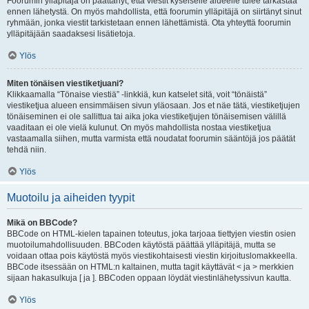
Foorumin ylläpitäjä on päättänyt, että viestit kyseiselle alueelle tulee tarkastaa
ennen lähetystä. On myös mahdollista, että foorumin ylläpitäjä on siirtänyt sinut
ryhmään, jonka viestit tarkistetaan ennen lähettämistä. Ota yhteyttä foorumin
ylläpitäjään saadaksesi lisätietoja.
Ylös
Miten tönäisen viestiketjuani?
Klikkaamalla “Tönaise viestiä” -linkkiä, kun katselet sitä, voit “tönäistä”
viestiketjua alueen ensimmäisen sivun yläosaan. Jos et näe tätä, viestiketjujen
tönäiseminen ei ole sallittua tai aika joka viestiketjujen tönäisemisen välillä
vaaditaan ei ole vielä kulunut. On myös mahdollista nostaa viestiketjua
vastaamalla siihen, mutta varmista että noudatat foorumin sääntöjä jos päätät
tehdä niin.
Ylös
Muotoilu ja aiheiden tyypit
Mikä on BBCode?
BBCode on HTML-kielen tapainen toteutus, joka tarjoaa tiettyjen viestin osien
muotoilumahdollisuuden. BBCoden käytöstä päättää ylläpitäjä, mutta se
voidaan ottaa pois käytöstä myös viestikohtaisesti viestin kirjoituslomakkeella.
BBCode itsessään on HTML:n kaltainen, mutta tagit käyttävät < ja > merkkien
sijaan hakasulkuja [ ja ]. BBCoden oppaan löydät viestinlähetyssivun kautta.
Ylös