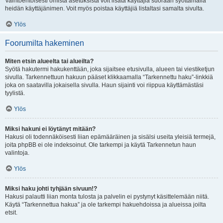
Vaihtoehtoisesti omista asetuksista voit lisätä käyttäjiä suoraan syöttämällä
heidän käyttäjänimen. Voit myös poistaa käyttäjiä listaltasi samalta sivulta.
Ylös
Foorumilta hakeminen
Miten etsin alueelta tai alueilta?
Syötä hakutermi hakukenttään, joka sijaitsee etusivulla, alueen tai viestiketjun
sivulla. Tarkennettuun hakuun pääset klikkaamalla “Tarkennettu haku”-linkkiä
joka on saatavilla jokaisella sivulla. Haun sijainti voi riippua käyttämästäsi
tyylistä.
Ylös
Miksi hakuni ei löytänyt mitään?
Hakusi oli todennäköisesti liian epämääräinen ja sisälsi useita yleisiä termejä,
joita phpBB ei ole indeksoinut. Ole tarkempi ja käytä Tarkennetun haun
valintoja.
Ylös
Miksi haku johti tyhjään sivuun!?
Hakusi palautti liian monta tulosta ja palvelin ei pystynyt käsittelemään niitä.
Käytä “Tarkennettua hakua” ja ole tarkempi hakuehdoissa ja alueissa joilta
etsit.