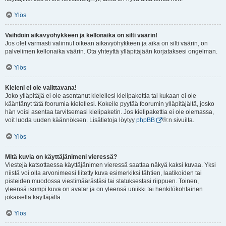
Ylös
Vaihdoin aikavyöhykkeen ja kellonaika on silti väärin!
Jos olet varmasti valinnut oikean aikavyöhykkeen ja aika on silti väärin, on
palvelimen kellonaika väärin. Ota yhteyttä ylläpitäjään korjataksesi ongelman.
Ylös
Kieleni ei ole valittavana!
Joko ylläpitäjä ei ole asentanut kielellesi kielipakettia tai kukaan ei ole
kääntänyt tätä foorumia kielellesi. Kokeile pyytää foorumin ylläpitäjältä, josko
hän voisi asentaa tarvitsemasi kielipaketin. Jos kielipakettia ei ole olemassa,
voit luoda uuden käännöksen. Lisätietoja löytyy
phpBB
®:n sivuilta.
Ylös
Mitä kuvia on käyttäjänimeni vieressä?
Viestejä katsottaessa käyttäjänimen vieressä saattaa näkyä kaksi kuvaa. Yksi
niistä voi olla arvonimeesi liitetty kuva esimerkiksi tähtien, laatikoiden tai
pisteiden muodossa viestimäärästäsi tai statuksestasi riippuen. Toinen,
yleensä isompi kuva on avatar ja on yleensä uniikki tai henkilökohtainen
jokaisella käyttäjällä.
Ylös