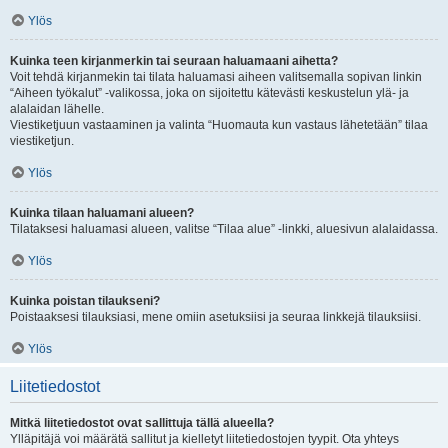
Ylös
Kuinka teen kirjanmerkin tai seuraan haluamaani aihetta?
Voit tehdä kirjanmekin tai tilata haluamasi aiheen valitsemalla sopivan linkin
“Aiheen työkalut” -valikossa, joka on sijoitettu kätevästi keskustelun ylä- ja
alalaidan lähelle.
Viestiketjuun vastaaminen ja valinta “Huomauta kun vastaus lähetetään” tilaa
viestiketjun.
Ylös
Kuinka tilaan haluamani alueen?
Tilataksesi haluamasi alueen, valitse “Tilaa alue” -linkki, aluesivun alalaidassa.
Ylös
Kuinka poistan tilaukseni?
Poistaaksesi tilauksiasi, mene omiin asetuksiisi ja seuraa linkkejä tilauksiisi.
Ylös
Liitetiedostot
Mitkä liitetiedostot ovat sallittuja tällä alueella?
Ylläpitäjä voi määrätä sallitut ja kielletyt liitetiedostojen tyypit. Ota yhteys