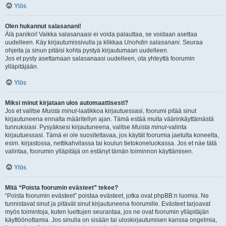
Ylös
Olen hukannut salasanani!
Älä panikoi! Vaikka salasanaasi ei voida palauttaa, se voidaan asettaa
uudelleen. Käy kirjautumissivulla ja klikkaa
Unohdin salasanani
. Seuraa
ohjeita ja sinun pitäisi kohta pystyä kirjautumaan uudelleen.
Jos et pysty asettamaan salasanaasi uudelleen, ota yhteyttä foorumin
ylläpitäjään.
Ylös
Miksi minut kirjataan ulos automaattisesti?
Jos et valitse
Muista minut
-laatikkoa kirjautuessasi, foorumi pitää sinut
kirjautuneena ennalta määritellyn ajan. Tämä estää muita väärinkäyttämästä
tunnuksiasi. Pysyäksesi kirjautuneena, valitse
Muista minut
-valinta
kirjautuessasi. Tämä ei ole suositeltavaa, jos käytät foorumia jaetulta koneelta,
esim. kirjastossa, nettikahvilassa tai koulun tietokoneluokassa. Jos et näe tätä
valintaa, foorumin ylläpitäjä on estänyt tämän toiminnon käyttämisen.
Ylös
Mitä “Poista foorumin evästeet” tekee?
“Poista foorumin evästeet” poistaa evästeet, jotka ovat phpBB:n luomia. Ne
tunnistavat sinut ja pitävät sinut kirjautuneena foorumille. Evästeet tarjoavat
myös toimintoja, kuten luettujen seurantaa, jos ne ovat foorumin ylläpitäjän
käyttöönottamia. Jos sinulla on sisään tai uloskirjautumisen kanssa ongelmia,