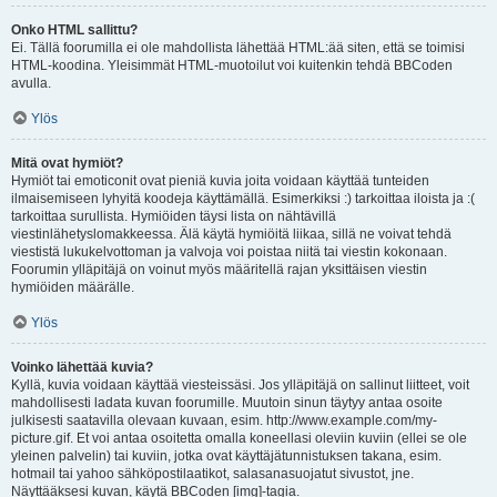
Onko HTML sallittu?
Ei. Tällä foorumilla ei ole mahdollista lähettää HTML:ää siten, että se toimisi
HTML-koodina. Yleisimmät HTML-muotoilut voi kuitenkin tehdä BBCoden
avulla.
Ylös
Mitä ovat hymiöt?
Hymiöt tai emoticonit ovat pieniä kuvia joita voidaan käyttää tunteiden
ilmaisemiseen lyhyitä koodeja käyttämällä. Esimerkiksi :) tarkoittaa iloista ja :(
tarkoittaa surullista. Hymiöiden täysi lista on nähtävillä
viestinlähetyslomakkeessa. Älä käytä hymiöitä liikaa, sillä ne voivat tehdä
viestistä lukukelvottoman ja valvoja voi poistaa niitä tai viestin kokonaan.
Foorumin ylläpitäjä on voinut myös määritellä rajan yksittäisen viestin
hymiöiden määrälle.
Ylös
Voinko lähettää kuvia?
Kyllä, kuvia voidaan käyttää viesteissäsi. Jos ylläpitäjä on sallinut liitteet, voit
mahdollisesti ladata kuvan foorumille. Muutoin sinun täytyy antaa osoite
julkisesti saatavilla olevaan kuvaan, esim. http://www.example.com/my-
picture.gif. Et voi antaa osoitetta omalla koneellasi oleviin kuviin (ellei se ole
yleinen palvelin) tai kuviin, jotka ovat käyttäjätunnistuksen takana, esim.
hotmail tai yahoo sähköpostilaatikot, salasanasuojatut sivustot, jne.
Näyttääksesi kuvan, käytä BBCoden [img]-tagia.