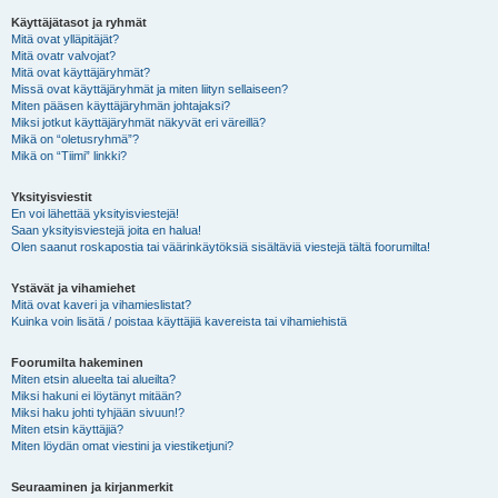
Käyttäjätasot ja ryhmät
Mitä ovat ylläpitäjät?
Mitä ovatr valvojat?
Mitä ovat käyttäjäryhmät?
Missä ovat käyttäjäryhmät ja miten liityn sellaiseen?
Miten pääsen käyttäjäryhmän johtajaksi?
Miksi jotkut käyttäjäryhmät näkyvät eri väreillä?
Mikä on “oletusryhmä”?
Mikä on “Tiimi” linkki?
Yksityisviestit
En voi lähettää yksityisviestejä!
Saan yksityisviestejä joita en halua!
Olen saanut roskapostia tai väärinkäytöksiä sisältäviä viestejä tältä foorumilta!
Ystävät ja vihamiehet
Mitä ovat kaveri ja vihamieslistat?
Kuinka voin lisätä / poistaa käyttäjiä kavereista tai vihamiehistä
Foorumilta hakeminen
Miten etsin alueelta tai alueilta?
Miksi hakuni ei löytänyt mitään?
Miksi haku johti tyhjään sivuun!?
Miten etsin käyttäjiä?
Miten löydän omat viestini ja viestiketjuni?
Seuraaminen ja kirjanmerkit