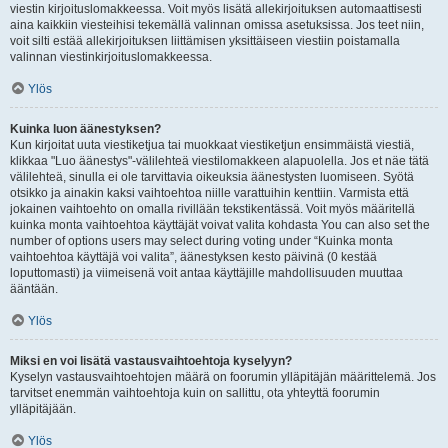
viestin kirjoituslomakkeessa. Voit myös lisätä allekirjoituksen automaattisesti
aina kaikkiin viesteihisi tekemällä valinnan omissa asetuksissa. Jos teet niin,
voit silti estää allekirjoituksen liittämisen yksittäiseen viestiin poistamalla
valinnan viestinkirjoituslomakkeessa.
Ylös
Kuinka luon äänestyksen?
Kun kirjoitat uuta viestiketjua tai muokkaat viestiketjun ensimmäistä viestiä,
klikkaa "Luo äänestys"-välilehteä viestilomakkeen alapuolella. Jos et näe tätä
välilehteä, sinulla ei ole tarvittavia oikeuksia äänestysten luomiseen. Syötä
otsikko ja ainakin kaksi vaihtoehtoa niille varattuihin kenttiin. Varmista että
jokainen vaihtoehto on omalla rivillään tekstikentässä. Voit myös määritellä
kuinka monta vaihtoehtoa käyttäjät voivat valita kohdasta You can also set the
number of options users may select during voting under “Kuinka monta
vaihtoehtoa käyttäjä voi valita”, äänestyksen kesto päivinä (0 kestää
loputtomasti) ja viimeisenä voit antaa käyttäjille mahdollisuuden muuttaa
ääntään.
Ylös
Miksi en voi lisätä vastausvaihtoehtoja kyselyyn?
Kyselyn vastausvaihtoehtojen määrä on foorumin ylläpitäjän määrittelemä. Jos
tarvitset enemmän vaihtoehtoja kuin on sallittu, ota yhteyttä foorumin
ylläpitäjään.
Ylös