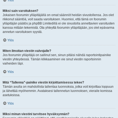
Ylös
Miksi sain varoituksen?
Jokaisen foorumin ylläpitäjällä on omat säännöt heidän sivustollensa. Jos olet
rikkonut sääntöä, voit saada varoituksen. Huomioi, että tämä on foorumin
ylläpitäjän päätös ja phpBB Limitedillä ei ole sivustolla annettavien varoitusten
kanssa mitään tekemistä. Ota yhteyttä foorumin ylläpitäjään, jos olet epävarma
annetun varoituksen syystä.
Ylös
Miten ilmoitan viestin valvojalle?
Jos foorumin ylläpitäjä on sallinut sen, sinun pitäisi nähdä raportointipainike
viestin yhteydessä. Tämän klikkaaminen vie sinut viestin raportoinnin
vaiheiden läpi.
Ylös
Mitä “Tallenna”-painike viestin kirjoittamisessa tekee?
Tämän avulla on mahdollista tallentaa luonnoksia, jotka voit kirjoittaa loppuun
ja lähettää myöhemmin. Avataksesi tallennetun luonnoksen, vieraile komissa
asetuksissa.
Ylös
Miksi minun viestini tarvitsee hyväksynnän?