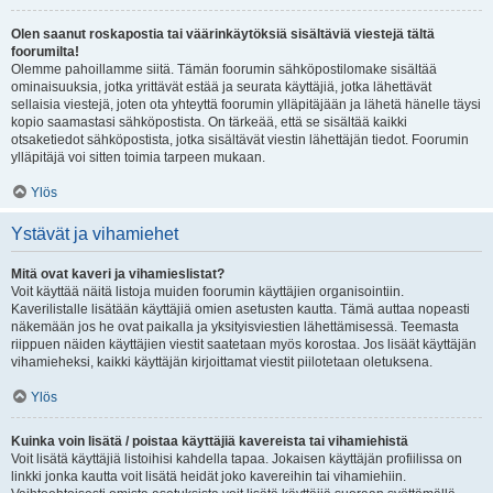
Olen saanut roskapostia tai väärinkäytöksiä sisältäviä viestejä tältä
foorumilta!
Olemme pahoillamme siitä. Tämän foorumin sähköpostilomake sisältää
ominaisuuksia, jotka yrittävät estää ja seurata käyttäjiä, jotka lähettävät
sellaisia viestejä, joten ota yhteyttä foorumin ylläpitäjään ja lähetä hänelle täysi
kopio saamastasi sähköpostista. On tärkeää, että se sisältää kaikki
otsaketiedot sähköpostista, jotka sisältävät viestin lähettäjän tiedot. Foorumin
ylläpitäjä voi sitten toimia tarpeen mukaan.
Ylös
Ystävät ja vihamiehet
Mitä ovat kaveri ja vihamieslistat?
Voit käyttää näitä listoja muiden foorumin käyttäjien organisointiin.
Kaverilistalle lisätään käyttäjiä omien asetusten kautta. Tämä auttaa nopeasti
näkemään jos he ovat paikalla ja yksityisviestien lähettämisessä. Teemasta
riippuen näiden käyttäjien viestit saatetaan myös korostaa. Jos lisäät käyttäjän
vihamieheksi, kaikki käyttäjän kirjoittamat viestit piilotetaan oletuksena.
Ylös
Kuinka voin lisätä / poistaa käyttäjiä kavereista tai vihamiehistä
Voit lisätä käyttäjiä listoihisi kahdella tapaa. Jokaisen käyttäjän profiilissa on
linkki jonka kautta voit lisätä heidät joko kavereihin tai vihamiehiin.