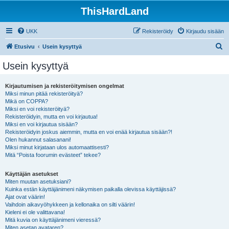
ThisHardLand
UKK
Rekisteröidy
Kirjaudu sisään
E
Etusivu
Usein kysyttyä
t
Usein kysyttyä
s
i
Kirjautumisen ja rekisteröitymisen ongelmat
Miksi minun pitää rekisteröityä?
Mikä on COPPA?
Miksi en voi rekisteröityä?
Rekisteröidyin, mutta en voi kirjautua!
Miksi en voi kirjautua sisään?
Rekisteröidyin joskus aiemmin, mutta en voi enää kirjautua sisään?!
Olen hukannut salasanani!
Miksi minut kirjataan ulos automaattisesti?
Mitä “Poista foorumin evästeet” tekee?
Käyttäjän asetukset
Miten muutan asetuksiani?
Kuinka estän käyttäjänimeni näkymisen paikalla olevissa käyttäjissä?
Ajat ovat väärin!
Vaihdoin aikavyöhykkeen ja kellonaika on silti väärin!
Kieleni ei ole valittavana!
Mitä kuvia on käyttäjänimeni vieressä?
Miten asetan avataren?