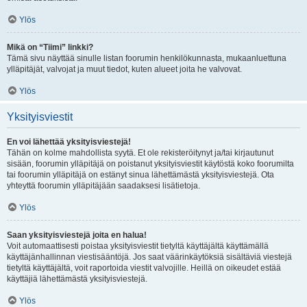
Ylös
Mikä on “Tiimi” linkki?
Tämä sivu näyttää sinulle listan foorumin henkilökunnasta, mukaanluettuna
ylläpitäjät, valvojat ja muut tiedot, kuten alueet joita he valvovat.
Ylös
Yksityisviestit
En voi lähettää yksityisviestejä!
Tähän on kolme mahdollista syytä. Et ole rekisteröitynyt ja/tai kirjautunut
sisään, foorumin ylläpitäjä on poistanut yksityisviestit käytöstä koko foorumilta
tai foorumin ylläpitäjä on estänyt sinua lähettämästä yksityisviestejä. Ota
yhteyttä foorumin ylläpitäjään saadaksesi lisätietoja.
Ylös
Saan yksityisviestejä joita en halua!
Voit automaattisesti poistaa yksityisviestit tietyltä käyttäjältä käyttämällä
käyttäjänhallinnan viestisääntöjä. Jos saat väärinkäytöksiä sisältäviä viestejä
tietyltä käyttäjältä, voit raportoida viestit valvojille. Heillä on oikeudet estää
käyttäjiä lähettämästä yksityisviestejä.
Ylös