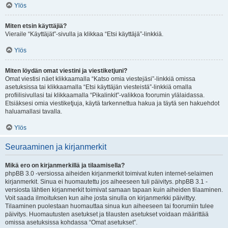
Ylös
Miten etsin käyttäjiä?
Vieraile “Käyttäjät”-sivulla ja klikkaa “Etsi käyttäjä”-linkkiä.
Ylös
Miten löydän omat viestini ja viestiketjuni?
Omat viestisi näet klikkaamalla “Katso omia viestejäsi”-linkkiä omissa
asetuksissa tai klikkaamalla “Etsi käyttäjän viesteistä”-linkkiä omalla
profiilisivullasi tai klikkaamalla “Pikalinkit”-valikkoa foorumin ylälaidassa.
Etsiäksesi omia viestiketjuja, käytä tarkennettua hakua ja täytä sen hakuehdot
haluamallasi tavalla.
Ylös
Seuraaminen ja kirjanmerkit
Mikä ero on kirjanmerkillä ja tilaamisella?
phpBB 3.0 -versiossa aiheiden kirjanmerkit toimivat kuten internet-selaimen
kirjanmerkit. Sinua ei huomautettu jos aiheeseen tuli päivitys. phpBB 3.1 -
versiosta lähtien kirjanmerkit toimivat samaan tapaan kuin aiheiden tilaaminen.
Voit saada ilmoituksen kun aihe josta sinulla on kirjanmerkki päivittyy.
Tilaaminen puolestaan huomauttaa sinua kun aiheeseen tai foorumiin tulee
päivitys. Huomautusten asetukset ja tilausten asetukset voidaan määrittää
omissa asetuksissa kohdassa “Omat asetukset”.