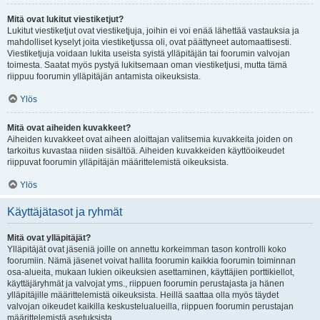
Mitä ovat lukitut viestiketjut?
Lukitut viestiketjut ovat viestiketjuja, joihin ei voi enää lähettää vastauksia ja
mahdolliset kyselyt joita viestiketjussa oli, ovat päättyneet automaattisesti.
Viestiketjuja voidaan lukita useista syistä ylläpitäjän tai foorumin valvojan
toimesta. Saatat myös pystyä lukitsemaan oman viestiketjusi, mutta tämä
riippuu foorumin ylläpitäjän antamista oikeuksista.
Ylös
Mitä ovat aiheiden kuvakkeet?
Aiheiden kuvakkeet ovat aiheen aloittajan valitsemia kuvakkeita joiden on
tarkoitus kuvastaa niiden sisältöä. Aiheiden kuvakkeiden käyttöoikeudet
riippuvat foorumin ylläpitäjän määrittelemistä oikeuksista.
Ylös
Käyttäjätasot ja ryhmät
Mitä ovat ylläpitäjät?
Ylläpitäjät ovat jäseniä joille on annettu korkeimman tason kontrolli koko
foorumiin. Nämä jäsenet voivat hallita foorumin kaikkia foorumin toiminnan
osa-alueita, mukaan lukien oikeuksien asettaminen, käyttäjien porttikiellot,
käyttäjäryhmät ja valvojat yms., riippuen foorumin perustajasta ja hänen
ylläpitäjille määrittelemistä oikeuksista. Heillä saattaa olla myös täydet
valvojan oikeudet kaikilla keskustelualueilla, riippuen foorumin perustajan
määrittelemistä asetuksista.