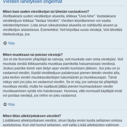
Viestien lähetyksen ongelmat
Miten luon uuden viestiketjun tai lähetän vastauksen?
Aloittaaksesi uuden viestiketjun alueella, klikkaa "Uusi Aihe". Vastataksesi
viestiketjuun klikkaa "Vastaa Viestiin". Viestien kirjoittaminen voi vaatia
rekisteröitymisen. Lista sinun oikeuksistasi alueella on nähtävillä alueen ja
viestiketjun alalaidassa. Esimerkiksi: Voit kirjoittaa uusia viestejä, Voit lähettää
liitetiedostoja, jne.
Ylös
Miten muokkaan tai poistan viestejä?
Jos et ole foorumin ylläpitäjä tai valvoja, voit muokata vain omia viestejäsi. Voit
muokata viestiä klikkaamalla muokkaa-painiketta haluamassasi viestissä.
Joskus painike toimii vain tietyn ajan viestin luomisen jälkeen. Jos joku on jo
vastannut viestiin, löydät viestiketjuun palatessasi pienen tekstin viestisi alla,
joka kertoo viestin muokkauskertojen lukumäärän ja muokkausajan. Tämä
näkyy vain jos joku on vastannut viestiin. Se ei näy, jos valvoja tai ylläpitäjä
muokkaa viestiä, mutta he saattavat jättää pienen huomautuksen viestin
muokkaamisen syistä niin halutessaan. Huomaa, että normaalit käyttäjät eivät
voi poistaa viestejä, jos niihin on joku vastannut.
Ylös
Miten liitän allekirjoituksen viestiini?
Lisätäksesi allekirjoituksen viestiisi, sinun täytyy ensin luoda sellainen omissa
asetuksissa. Kun olet luonut sellaisen, voit valita
Lisää allekirjoitus
-valinnan