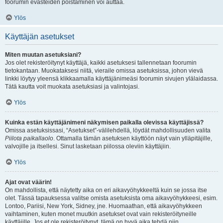
foorumin evästeiden poistaminen voi auttaa.
Ylös
Käyttäjän asetukset
Miten muutan asetuksiani?
Jos olet rekisteröitynyt käyttäjä, kaikki asetuksesi tallennetaan foorumin
tietokantaan. Muokataksesi niitä, vieraile omissa asetuksissa, johon vievä
linkki löytyy yleensä klikkaamalla käyttäjänimeäsi foorumin sivujen ylälaidassa.
Tätä kautta voit muokata asetuksiasi ja valintojasi.
Ylös
Kuinka estän käyttäjänimeni näkymisen paikalla olevissa käyttäjissä?
Omissa asetuksissasi, “Asetukset”-välilehdellä, löydät mahdollisuuden valita
Piilota paikallaolo
. Ottamalla tämän asetuksen käyttöön näyt vain ylläpitäjille,
valvojille ja itsellesi. Sinut lasketaan piilossa oleviin käyttäjiin.
Ylös
Ajat ovat väärin!
On mahdollista, että näytetty aika on eri aikavyöhykkeeltä kuin se jossa itse
olet. Tässä tapauksessa valitse omista asetuksista oma aikavyöhykkeesi, esim.
Lontoo, Pariisi, New York, Sidney, jne. Huomaathan, että aikavyöhykkeen
vaihtaminen, kuten monet muutkin asetukset ovat vain rekisteröityneille
käyttäjille. Jos et ole rekisteröitynyt, tämä on hyvä aika tehdä niin.