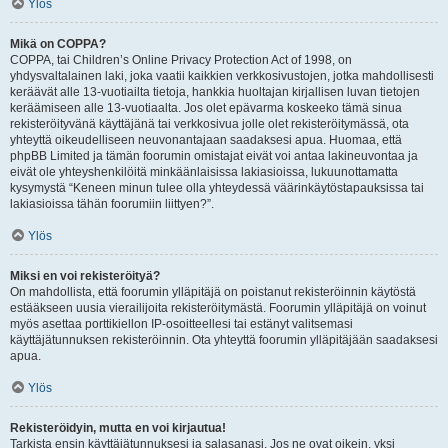
Ylös
Mikä on COPPA?
COPPA, tai Children’s Online Privacy Protection Act of 1998, on
yhdysvaltalainen laki, joka vaatii kaikkien verkkosivustojen, jotka mahdollisesti
keräävät alle 13-vuotiailta tietoja, hankkia huoltajan kirjallisen luvan tietojen
keräämiseen alle 13-vuotiaalta. Jos olet epävarma koskeeko tämä sinua
rekisteröityvänä käyttäjänä tai verkkosivua jolle olet rekisteröitymässä, ota
yhteyttä oikeudelliseen neuvonantajaan saadaksesi apua. Huomaa, että
phpBB Limited ja tämän foorumin omistajat eivät voi antaa lakineuvontaa ja
eivät ole yhteyshenkilöitä minkäänlaisissa lakiasioissa, lukuunottamatta
kysymystä “Keneen minun tulee olla yhteydessä väärinkäytöstapauksissa tai
lakiasioissa tähän foorumiin liittyen?”.
Ylös
Miksi en voi rekisteröityä?
On mahdollista, että foorumin ylläpitäjä on poistanut rekisteröinnin käytöstä
estääkseen uusia vierailijoita rekisteröitymästä. Foorumin ylläpitäjä on voinut
myös asettaa porttikiellon IP-osoitteellesi tai estänyt valitsemasi
käyttäjätunnuksen rekisteröinnin. Ota yhteyttä foorumin ylläpitäjään saadaksesi
apua.
Ylös
Rekisteröidyin, mutta en voi kirjautua!
Tarkista ensin käyttäjätunnuksesi ja salasanasi. Jos ne ovat oikein, yksi