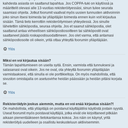
kahdesta asiasta on saattanut tapahtua. Jos COPPA-tuki on käytössä ja
määrittelit olevasi alle 13-vuotias rekisteröityessäsi, sinun tulee seurata
saamiasi ohjeita. Jotkut foorumit vaativat myös uusien tunnusten aktivoinnin
joko sinun itsesi toimesta tai ylläpitäjän toimesta ennen kuin voit kirjautua
sisään. Tämä tieto kerrottiin rekisteröitymisen yhteydessä. Jos sinulle
lähetettiin sähköpostia, seuraa ohjeita. Jos et saanut sähköpostia, olet
saattanut antaa virheellisen sähköpostiosoitteen tai sähköpostit ovat
saattaneet jäädä roskapostisuodattimeen. Jos olet varma, että antamasi
sähköpostiosoite oli oikein, yritä ottaa yhteyttä foorumin ylläpitäjään.
Ylös
Miksi en voi kirjautua sisään?
Tämän tapahtumiseen on useita syitä. Ensin, varmista että tunnuksesi ja
salasanasi ovat oikein. Jos ne ovat, ota yhteyttä foorumin ylläpitäjään
varmistaaksesi, että sinulla ei ole porttikieltoja. On myös mahdollista, että
sivuston omistajalla on asetusvirhe heidän päässään ja heidän pitäisi korjata
se.
Ylös
Rekisteröidyin joskus aiemmin, mutta en voi enää kirjautua sisään?!
On mahdollista, että ylläpitäjä on poistanut käyttäjätilisi käytöstä jostain syystä.
Useat foorumit myös poistavat käyttäjiä, jotka eivät ole kirjoittaneet pitkään
aikaan pienentääkseen tietokantansa kokoa. Jos näin on käynyt, yritä
rekisteröityä uudelleen ja osallistu keskusteluun aktiivisemmin.