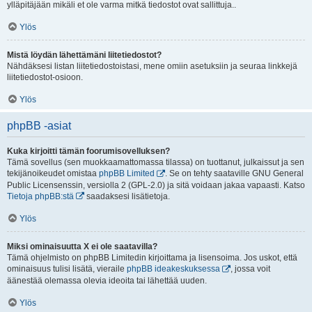
ylläpitäjään mikäli et ole varma mitkä tiedostot ovat sallittuja..
Ylös
Mistä löydän lähettämäni liitetiedostot?
Nähdäksesi listan liitetiedostoistasi, mene omiin asetuksiin ja seuraa linkkejä
liitetiedostot-osioon.
Ylös
phpBB -asiat
Kuka kirjoitti tämän foorumisovelluksen?
Tämä sovellus (sen muokkaamattomassa tilassa) on tuottanut, julkaissut ja sen
tekijänoikeudet omistaa
phpBB Limited
. Se on tehty saataville GNU General
Public Licensenssin, versiolla 2 (GPL-2.0) ja sitä voidaan jakaa vapaasti. Katso
Tietoja phpBB:stä
saadaksesi lisätietoja.
Ylös
Miksi ominaisuutta X ei ole saatavilla?
Tämä ohjelmisto on phpBB Limitedin kirjoittama ja lisensoima. Jos uskot, että
ominaisuus tulisi lisätä, vieraile
phpBB ideakeskuksessa
, jossa voit
äänestää olemassa olevia ideoita tai lähettää uuden.
Ylös