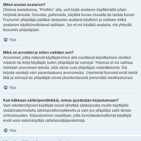
Miten asetan avataren?
Omissa asetuksissa, “Profiilin” alla, voit lisätä avataren käyttämällä jotain
neljästä tavasta: Gravatar, galleriasta, käyttää kuvaa muualta tai ladata kuvan.
Foorumin ylläpitäjä päättää otetaanko avataret käyttöön ja valitsee mitkä
avatarien käyttöönottotavat sallitaan. Jos et voi käyttää avataria, ota yhteyttä
foorumin ylläpitäjään.
Ylös
Mikä on arvonimi ja miten vaihdan sen?
Arvonimet, jotka näkyvät käyttäjänimesi alla osoittavat kirjoittamiesi viestien
määrän tai tietyt käyttäjät, kuten ylläpitäjät tai valvojat. Yleensä et voi vaihtaa
minkään arvonimen tekstiä, sillä nämä ovat ylläpitäjän määrittelemiä. Älä
kirjoita viestejä vain parantaaksesi arvonimeäsi. Useimmat foorumit eivät siedä
tätä ja valvojat tai ylläpitäjät voivat yksinkertaisesti pienentää viestilaskuriasi.
Ylös
Kun klikkaan sähköpostilinkkiä, minua pyydetään kirjautumaan?
Vain rekisteröityneet käyttäjät voivat lähettää sähköpostia muille käyttäjille
sisäänrakennetulla sähköpostilomakkeella ja vain jos ylläpitäjä sallii tämän
ominaisuuden. Kirjautuminen vaaditaan, jotta tunnistautumattomat käyttäjät
eivät voisi väärinkäyttää sähköpostijärjestelmää.
Ylös