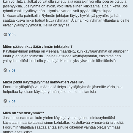
kuin voit liittyä. Jotkut voivat olla suljettuja ja joissakin voi olla jopa piilotettuja
jäsenyyksiä. Jos ryhmä on avoin, voit liittyä siihen klikkaamalla painiketta. Jos
ryhmä vaatii hyväksynnän liittymistä varten, voit pyytää liittymislupaa
klikkaamalla painiketta. Ryhmän johtajan täytyy hyväksyä pyyntösi ja hän
saattaa kysyä miksi haluat liittyä ryhmään. Älä häiriköi ryhmän ylläpitäjiä jos he
eivät hyväksy pyyntöäsi. Heillä on syynsä.
Ylös
Miten pääsen käyttäjäryhmän johtajaksi?
Käyttäjäryhmän johtaja on yleensä määritelty, kun käyttäjäryhmät on alunperin
luotu ylläpitäjän toimesta. Jos haluat luoda käyttäjäryhmän, ensimmäinen
yhteyshenkilösi tulisi olla ylläpitäjä. Kokeile yksityisviestin lähettämistä.
Ylös
Miksi jotkut käyttäjäryhmät näkyvät eri väreillä?
Foorumin ylläpitäjä voi määritellä tietyn käyttäjäryhmän jäsenille värin joka
helpottaa kyseisen käyttäjäryhmän jäsenten tunnistamista.
Ylös
Mikä on “oletusryhmä”?
Jos olet useamman kuin yhden käyttäjäryhmän jäsen, oletusryhmääsi
käytetään määriteltäessä sinun kohdallasi käytettävää ryhmäväriä ja titteliä.
Foorumin ylläpitäjä saattaa antaa sinulle oikeudet vaihtaa oletusryhmääsi
omista asetuksista.