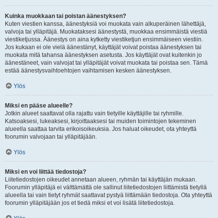
Kuinka muokkaan tai poistan äänestyksen?
Kuten viestien kanssa, äänestyksiä voi muokata vain alkuperäinen lähettäjä,
valvoja tai ylläpitäjä. Muokataksesi äänestystä, muokkaa ensimmäistä viestiä
viestiketjussa. Äänestys on aina kytketty viestiketjun ensimmäiseen viestiin.
Jos kukaan ei ole vielä äänestänyt, käyttäjät voivat poistaa äänestyksen tai
muokata mitä tahansa äänestyksen asetusta. Jos käyttäjät ovat kuitenkin jo
äänestäneet, vain valvojat tai ylläpitäjät voivat muokata tai poistaa sen. Tämä
estää äänestysvaihtoehtojen vaihtamisen kesken äänestyksen.
Ylös
Miksi en pääse alueelle?
Jotkin alueet saattavat olla rajattu vain tietyille käyttäjille tai ryhmille.
Katsoaksesi, lukeaksesi, kirjoittaaksesi tai muiden toimintojen tekeminen
alueella saattaa tarvita erikoisoikeuksia. Jos haluat oikeudet, ota yhteyttä
foorumin valvojaan tai ylläpitäjään.
Ylös
Miksi en voi liittää tiedostoja?
Liitetiedostojen oikeudet annetaan alueen, ryhmän tai käyttäjän mukaan.
Foorumin ylläpitäjä ei välttämättä ole sallinut liitetiedostojen liittämistä tietyllä
alueella tai vain tietyt ryhmät saattavat pystyä liittämään tiedostoja. Ota yhteyttä
foorumin ylläpitäjään jos et tiedä miksi et voi lisätä liitetiedostoja.