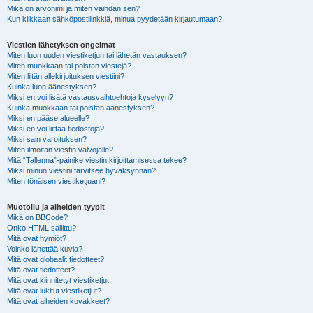
Mikä on arvonimi ja miten vaihdan sen?
Kun klikkaan sähköpostilinkkiä, minua pyydetään kirjautumaan?
Viestien lähetyksen ongelmat
Miten luon uuden viestiketjun tai lähetän vastauksen?
Miten muokkaan tai poistan viestejä?
Miten liitän allekirjoituksen viestiini?
Kuinka luon äänestyksen?
Miksi en voi lisätä vastausvaihtoehtoja kyselyyn?
Kuinka muokkaan tai poistan äänestyksen?
Miksi en pääse alueelle?
Miksi en voi liittää tiedostoja?
Miksi sain varoituksen?
Miten ilmoitan viestin valvojalle?
Mitä “Tallenna”-painike viestin kirjoittamisessa tekee?
Miksi minun viestini tarvitsee hyväksynnän?
Miten tönäisen viestiketjuani?
Muotoilu ja aiheiden tyypit
Mikä on BBCode?
Onko HTML sallittu?
Mitä ovat hymiöt?
Voinko lähettää kuvia?
Mitä ovat globaalit tiedotteet?
Mitä ovat tiedotteet?
Mitä ovat kiinnitetyt viestiketjut
Mitä ovat lukitut viestiketjut?
Mitä ovat aiheiden kuvakkeet?