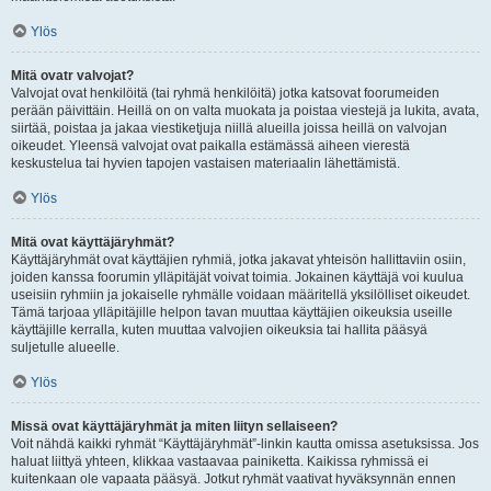
Ylös
Mitä ovatr valvojat?
Valvojat ovat henkilöitä (tai ryhmä henkilöitä) jotka katsovat foorumeiden
perään päivittäin. Heillä on on valta muokata ja poistaa viestejä ja lukita, avata,
siirtää, poistaa ja jakaa viestiketjuja niillä alueilla joissa heillä on valvojan
oikeudet. Yleensä valvojat ovat paikalla estämässä aiheen vierestä
keskustelua tai hyvien tapojen vastaisen materiaalin lähettämistä.
Ylös
Mitä ovat käyttäjäryhmät?
Käyttäjäryhmät ovat käyttäjien ryhmiä, jotka jakavat yhteisön hallittaviin osiin,
joiden kanssa foorumin ylläpitäjät voivat toimia. Jokainen käyttäjä voi kuulua
useisiin ryhmiin ja jokaiselle ryhmälle voidaan määritellä yksilölliset oikeudet.
Tämä tarjoaa ylläpitäjille helpon tavan muuttaa käyttäjien oikeuksia useille
käyttäjille kerralla, kuten muuttaa valvojien oikeuksia tai hallita pääsyä
suljetulle alueelle.
Ylös
Missä ovat käyttäjäryhmät ja miten liityn sellaiseen?
Voit nähdä kaikki ryhmät “Käyttäjäryhmät”-linkin kautta omissa asetuksissa. Jos
haluat liittyä yhteen, klikkaa vastaavaa painiketta. Kaikissa ryhmissä ei
kuitenkaan ole vapaata pääsyä. Jotkut ryhmät vaativat hyväksynnän ennen