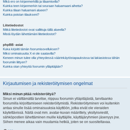
Mikä ero on kirjanmerkillä ja tilaamisella?
Kuinka teen kirjanmerkin tai seuraan haluamaani aihetta?
Kuinka tilaan haluamani alueen?
Kuinka poistan tilaukseni?
Liitetiedostot
Mitkä liitetiedostot ovat sallittuja tällä alueella?
Mistä löydän lähettämäni liitetiedostot?
phpBB -asiat
Kuka kirjoitti tämän foorumisovelluksen?
Miksi ominaisuutta X ei ole saatavilla?
Keneen minun tulee olla yhteydessä väärinkäytöstapauksissa tai lakiasioissa tähän
foorumiin liittyen?
Kuinka otan yhteyttä foorumin ylläpitäjään?
Kirjautumisen ja rekisteröitymisen ongelmat
Miksi minun pitää rekisteröityä?
Sinun ei välttämättä tarvitse, riippuu foorumin ylläpitäjästä, tarvitaanko
foorumilla kirjoittamiseen rekisteröitymistä. Rekisteröityminen voi kuitenkin
antaa sinulle lisää ominaisuuksia käyttöön, jotka eivät ole vieraiden
käytettävissä. Näitä ovat mm. avatar-kuvan määrittely, yksityisviestit,
sähköpostien lähettäminen muille käyttäjille, käyttäjäryhmien jäsenyys jne.
Siihen menee aikaa vain muutamia hetkiä, joten se on suositeltavaa.