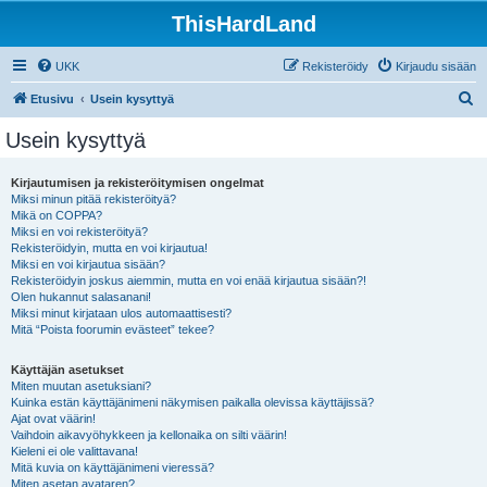
ThisHardLand
UKK
Rekisteröidy
Kirjaudu sisään
E
Etusivu
Usein kysyttyä
t
Usein kysyttyä
s
i
Kirjautumisen ja rekisteröitymisen ongelmat
Miksi minun pitää rekisteröityä?
Mikä on COPPA?
Miksi en voi rekisteröityä?
Rekisteröidyin, mutta en voi kirjautua!
Miksi en voi kirjautua sisään?
Rekisteröidyin joskus aiemmin, mutta en voi enää kirjautua sisään?!
Olen hukannut salasanani!
Miksi minut kirjataan ulos automaattisesti?
Mitä “Poista foorumin evästeet” tekee?
Käyttäjän asetukset
Miten muutan asetuksiani?
Kuinka estän käyttäjänimeni näkymisen paikalla olevissa käyttäjissä?
Ajat ovat väärin!
Vaihdoin aikavyöhykkeen ja kellonaika on silti väärin!
Kieleni ei ole valittavana!
Mitä kuvia on käyttäjänimeni vieressä?
Miten asetan avataren?