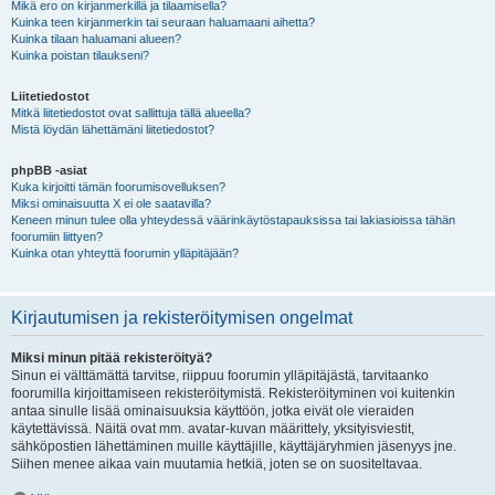
Mikä ero on kirjanmerkillä ja tilaamisella?
Kuinka teen kirjanmerkin tai seuraan haluamaani aihetta?
Kuinka tilaan haluamani alueen?
Kuinka poistan tilaukseni?
Liitetiedostot
Mitkä liitetiedostot ovat sallittuja tällä alueella?
Mistä löydän lähettämäni liitetiedostot?
phpBB -asiat
Kuka kirjoitti tämän foorumisovelluksen?
Miksi ominaisuutta X ei ole saatavilla?
Keneen minun tulee olla yhteydessä väärinkäytöstapauksissa tai lakiasioissa tähän
foorumiin liittyen?
Kuinka otan yhteyttä foorumin ylläpitäjään?
Kirjautumisen ja rekisteröitymisen ongelmat
Miksi minun pitää rekisteröityä?
Sinun ei välttämättä tarvitse, riippuu foorumin ylläpitäjästä, tarvitaanko
foorumilla kirjoittamiseen rekisteröitymistä. Rekisteröityminen voi kuitenkin
antaa sinulle lisää ominaisuuksia käyttöön, jotka eivät ole vieraiden
käytettävissä. Näitä ovat mm. avatar-kuvan määrittely, yksityisviestit,
sähköpostien lähettäminen muille käyttäjille, käyttäjäryhmien jäsenyys jne.
Siihen menee aikaa vain muutamia hetkiä, joten se on suositeltavaa.