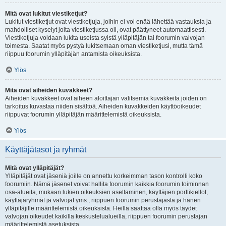
Mitä ovat lukitut viestiketjut?
Lukitut viestiketjut ovat viestiketjuja, joihin ei voi enää lähettää vastauksia ja
mahdolliset kyselyt joita viestiketjussa oli, ovat päättyneet automaattisesti.
Viestiketjuja voidaan lukita useista syistä ylläpitäjän tai foorumin valvojan
toimesta. Saatat myös pystyä lukitsemaan oman viestiketjusi, mutta tämä
riippuu foorumin ylläpitäjän antamista oikeuksista.
Ylös
Mitä ovat aiheiden kuvakkeet?
Aiheiden kuvakkeet ovat aiheen aloittajan valitsemia kuvakkeita joiden on
tarkoitus kuvastaa niiden sisältöä. Aiheiden kuvakkeiden käyttöoikeudet
riippuvat foorumin ylläpitäjän määrittelemistä oikeuksista.
Ylös
Käyttäjätasot ja ryhmät
Mitä ovat ylläpitäjät?
Ylläpitäjät ovat jäseniä joille on annettu korkeimman tason kontrolli koko
foorumiin. Nämä jäsenet voivat hallita foorumin kaikkia foorumin toiminnan
osa-alueita, mukaan lukien oikeuksien asettaminen, käyttäjien porttikiellot,
käyttäjäryhmät ja valvojat yms., riippuen foorumin perustajasta ja hänen
ylläpitäjille määrittelemistä oikeuksista. Heillä saattaa olla myös täydet
valvojan oikeudet kaikilla keskustelualueilla, riippuen foorumin perustajan
määrittelemistä asetuksista.