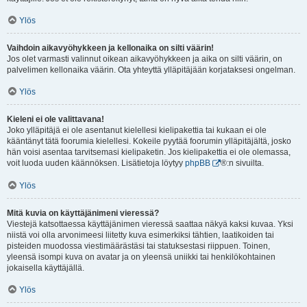
Ylös
Vaihdoin aikavyöhykkeen ja kellonaika on silti väärin!
Jos olet varmasti valinnut oikean aikavyöhykkeen ja aika on silti väärin, on
palvelimen kellonaika väärin. Ota yhteyttä ylläpitäjään korjataksesi ongelman.
Ylös
Kieleni ei ole valittavana!
Joko ylläpitäjä ei ole asentanut kielellesi kielipakettia tai kukaan ei ole
kääntänyt tätä foorumia kielellesi. Kokeile pyytää foorumin ylläpitäjältä, josko
hän voisi asentaa tarvitsemasi kielipaketin. Jos kielipakettia ei ole olemassa,
voit luoda uuden käännöksen. Lisätietoja löytyy
phpBB
®:n sivuilta.
Ylös
Mitä kuvia on käyttäjänimeni vieressä?
Viestejä katsottaessa käyttäjänimen vieressä saattaa näkyä kaksi kuvaa. Yksi
niistä voi olla arvonimeesi liitetty kuva esimerkiksi tähtien, laatikoiden tai
pisteiden muodossa viestimäärästäsi tai statuksestasi riippuen. Toinen,
yleensä isompi kuva on avatar ja on yleensä uniikki tai henkilökohtainen
jokaisella käyttäjällä.
Ylös