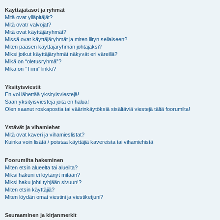
Käyttäjätasot ja ryhmät
Mitä ovat ylläpitäjät?
Mitä ovatr valvojat?
Mitä ovat käyttäjäryhmät?
Missä ovat käyttäjäryhmät ja miten liityn sellaiseen?
Miten pääsen käyttäjäryhmän johtajaksi?
Miksi jotkut käyttäjäryhmät näkyvät eri väreillä?
Mikä on “oletusryhmä”?
Mikä on “Tiimi” linkki?
Yksityisviestit
En voi lähettää yksityisviestejä!
Saan yksityisviestejä joita en halua!
Olen saanut roskapostia tai väärinkäytöksiä sisältäviä viestejä tältä foorumilta!
Ystävät ja vihamiehet
Mitä ovat kaveri ja vihamieslistat?
Kuinka voin lisätä / poistaa käyttäjiä kavereista tai vihamiehistä
Foorumilta hakeminen
Miten etsin alueelta tai alueilta?
Miksi hakuni ei löytänyt mitään?
Miksi haku johti tyhjään sivuun!?
Miten etsin käyttäjiä?
Miten löydän omat viestini ja viestiketjuni?
Seuraaminen ja kirjanmerkit