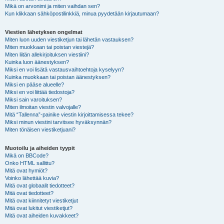
Mikä on arvonimi ja miten vaihdan sen?
Kun klikkaan sähköpostilinkkiä, minua pyydetään kirjautumaan?
Viestien lähetyksen ongelmat
Miten luon uuden viestiketjun tai lähetän vastauksen?
Miten muokkaan tai poistan viestejä?
Miten liitän allekirjoituksen viestiini?
Kuinka luon äänestyksen?
Miksi en voi lisätä vastausvaihtoehtoja kyselyyn?
Kuinka muokkaan tai poistan äänestyksen?
Miksi en pääse alueelle?
Miksi en voi liittää tiedostoja?
Miksi sain varoituksen?
Miten ilmoitan viestin valvojalle?
Mitä “Tallenna”-painike viestin kirjoittamisessa tekee?
Miksi minun viestini tarvitsee hyväksynnän?
Miten tönäisen viestiketjuani?
Muotoilu ja aiheiden tyypit
Mikä on BBCode?
Onko HTML sallittu?
Mitä ovat hymiöt?
Voinko lähettää kuvia?
Mitä ovat globaalit tiedotteet?
Mitä ovat tiedotteet?
Mitä ovat kiinnitetyt viestiketjut
Mitä ovat lukitut viestiketjut?
Mitä ovat aiheiden kuvakkeet?