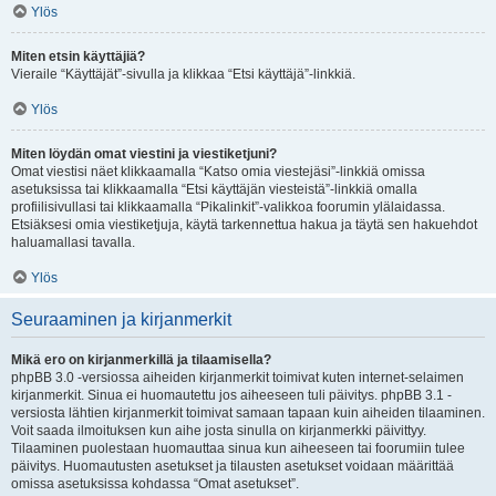
Ylös
Miten etsin käyttäjiä?
Vieraile “Käyttäjät”-sivulla ja klikkaa “Etsi käyttäjä”-linkkiä.
Ylös
Miten löydän omat viestini ja viestiketjuni?
Omat viestisi näet klikkaamalla “Katso omia viestejäsi”-linkkiä omissa
asetuksissa tai klikkaamalla “Etsi käyttäjän viesteistä”-linkkiä omalla
profiilisivullasi tai klikkaamalla “Pikalinkit”-valikkoa foorumin ylälaidassa.
Etsiäksesi omia viestiketjuja, käytä tarkennettua hakua ja täytä sen hakuehdot
haluamallasi tavalla.
Ylös
Seuraaminen ja kirjanmerkit
Mikä ero on kirjanmerkillä ja tilaamisella?
phpBB 3.0 -versiossa aiheiden kirjanmerkit toimivat kuten internet-selaimen
kirjanmerkit. Sinua ei huomautettu jos aiheeseen tuli päivitys. phpBB 3.1 -
versiosta lähtien kirjanmerkit toimivat samaan tapaan kuin aiheiden tilaaminen.
Voit saada ilmoituksen kun aihe josta sinulla on kirjanmerkki päivittyy.
Tilaaminen puolestaan huomauttaa sinua kun aiheeseen tai foorumiin tulee
päivitys. Huomautusten asetukset ja tilausten asetukset voidaan määrittää
omissa asetuksissa kohdassa “Omat asetukset”.