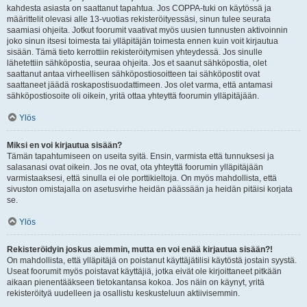
kahdesta asiasta on saattanut tapahtua. Jos COPPA-tuki on käytössä ja
määrittelit olevasi alle 13-vuotias rekisteröityessäsi, sinun tulee seurata
saamiasi ohjeita. Jotkut foorumit vaativat myös uusien tunnusten aktivoinnin
joko sinun itsesi toimesta tai ylläpitäjän toimesta ennen kuin voit kirjautua
sisään. Tämä tieto kerrottiin rekisteröitymisen yhteydessä. Jos sinulle
lähetettiin sähköpostia, seuraa ohjeita. Jos et saanut sähköpostia, olet
saattanut antaa virheellisen sähköpostiosoitteen tai sähköpostit ovat
saattaneet jäädä roskapostisuodattimeen. Jos olet varma, että antamasi
sähköpostiosoite oli oikein, yritä ottaa yhteyttä foorumin ylläpitäjään.
Ylös
Miksi en voi kirjautua sisään?
Tämän tapahtumiseen on useita syitä. Ensin, varmista että tunnuksesi ja
salasanasi ovat oikein. Jos ne ovat, ota yhteyttä foorumin ylläpitäjään
varmistaaksesi, että sinulla ei ole porttikieltoja. On myös mahdollista, että
sivuston omistajalla on asetusvirhe heidän päässään ja heidän pitäisi korjata
se.
Ylös
Rekisteröidyin joskus aiemmin, mutta en voi enää kirjautua sisään?!
On mahdollista, että ylläpitäjä on poistanut käyttäjätilisi käytöstä jostain syystä.
Useat foorumit myös poistavat käyttäjiä, jotka eivät ole kirjoittaneet pitkään
aikaan pienentääkseen tietokantansa kokoa. Jos näin on käynyt, yritä
rekisteröityä uudelleen ja osallistu keskusteluun aktiivisemmin.