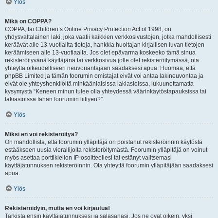
Ylös
Mikä on COPPA?
COPPA, tai Children’s Online Privacy Protection Act of 1998, on
yhdysvaltalainen laki, joka vaatii kaikkien verkkosivustojen, jotka mahdollisesti
keräävät alle 13-vuotiailta tietoja, hankkia huoltajan kirjallisen luvan tietojen
keräämiseen alle 13-vuotiaalta. Jos olet epävarma koskeeko tämä sinua
rekisteröityvänä käyttäjänä tai verkkosivua jolle olet rekisteröitymässä, ota
yhteyttä oikeudelliseen neuvonantajaan saadaksesi apua. Huomaa, että
phpBB Limited ja tämän foorumin omistajat eivät voi antaa lakineuvontaa ja
eivät ole yhteyshenkilöitä minkäänlaisissa lakiasioissa, lukuunottamatta
kysymystä “Keneen minun tulee olla yhteydessä väärinkäytöstapauksissa tai
lakiasioissa tähän foorumiin liittyen?”.
Ylös
Miksi en voi rekisteröityä?
On mahdollista, että foorumin ylläpitäjä on poistanut rekisteröinnin käytöstä
estääkseen uusia vierailijoita rekisteröitymästä. Foorumin ylläpitäjä on voinut
myös asettaa porttikiellon IP-osoitteellesi tai estänyt valitsemasi
käyttäjätunnuksen rekisteröinnin. Ota yhteyttä foorumin ylläpitäjään saadaksesi
apua.
Ylös
Rekisteröidyin, mutta en voi kirjautua!
Tarkista ensin käyttäjätunnuksesi ja salasanasi. Jos ne ovat oikein, yksi