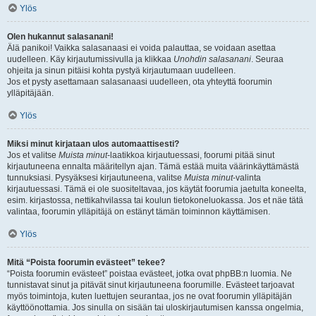
Ylös
Olen hukannut salasanani!
Älä panikoi! Vaikka salasanaasi ei voida palauttaa, se voidaan asettaa
uudelleen. Käy kirjautumissivulla ja klikkaa
Unohdin salasanani
. Seuraa
ohjeita ja sinun pitäisi kohta pystyä kirjautumaan uudelleen.
Jos et pysty asettamaan salasanaasi uudelleen, ota yhteyttä foorumin
ylläpitäjään.
Ylös
Miksi minut kirjataan ulos automaattisesti?
Jos et valitse
Muista minut
-laatikkoa kirjautuessasi, foorumi pitää sinut
kirjautuneena ennalta määritellyn ajan. Tämä estää muita väärinkäyttämästä
tunnuksiasi. Pysyäksesi kirjautuneena, valitse
Muista minut
-valinta
kirjautuessasi. Tämä ei ole suositeltavaa, jos käytät foorumia jaetulta koneelta,
esim. kirjastossa, nettikahvilassa tai koulun tietokoneluokassa. Jos et näe tätä
valintaa, foorumin ylläpitäjä on estänyt tämän toiminnon käyttämisen.
Ylös
Mitä “Poista foorumin evästeet” tekee?
“Poista foorumin evästeet” poistaa evästeet, jotka ovat phpBB:n luomia. Ne
tunnistavat sinut ja pitävät sinut kirjautuneena foorumille. Evästeet tarjoavat
myös toimintoja, kuten luettujen seurantaa, jos ne ovat foorumin ylläpitäjän
käyttöönottamia. Jos sinulla on sisään tai uloskirjautumisen kanssa ongelmia,