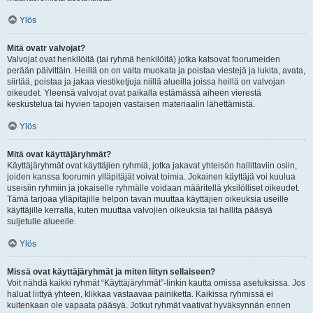
Ylös
Mitä ovatr valvojat?
Valvojat ovat henkilöitä (tai ryhmä henkilöitä) jotka katsovat foorumeiden
perään päivittäin. Heillä on on valta muokata ja poistaa viestejä ja lukita, avata,
siirtää, poistaa ja jakaa viestiketjuja niillä alueilla joissa heillä on valvojan
oikeudet. Yleensä valvojat ovat paikalla estämässä aiheen vierestä
keskustelua tai hyvien tapojen vastaisen materiaalin lähettämistä.
Ylös
Mitä ovat käyttäjäryhmät?
Käyttäjäryhmät ovat käyttäjien ryhmiä, jotka jakavat yhteisön hallittaviin osiin,
joiden kanssa foorumin ylläpitäjät voivat toimia. Jokainen käyttäjä voi kuulua
useisiin ryhmiin ja jokaiselle ryhmälle voidaan määritellä yksilölliset oikeudet.
Tämä tarjoaa ylläpitäjille helpon tavan muuttaa käyttäjien oikeuksia useille
käyttäjille kerralla, kuten muuttaa valvojien oikeuksia tai hallita pääsyä
suljetulle alueelle.
Ylös
Missä ovat käyttäjäryhmät ja miten liityn sellaiseen?
Voit nähdä kaikki ryhmät “Käyttäjäryhmät”-linkin kautta omissa asetuksissa. Jos
haluat liittyä yhteen, klikkaa vastaavaa painiketta. Kaikissa ryhmissä ei
kuitenkaan ole vapaata pääsyä. Jotkut ryhmät vaativat hyväksynnän ennen