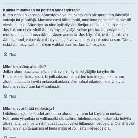
Kuinka muokkaan tai poistan äänestyksen?
Kuten viestien kanssa, äänestyksiä voi muokata vain alkuperäinen lähettäjä,
valvoja tai ylläpitäjä. Muokataksesi äänestystä, muokkaa ensimmäistä viestiä
viestiketjussa. Äänestys on aina kytketty viestiketjun ensimmäiseen viestiin.
Jos kukaan ei ole vielä äänestänyt, käyttäjät voivat poistaa äänestyksen tai
muokata mitä tahansa äänestyksen asetusta. Jos käyttäjät ovat kuitenkin jo
äänestäneet, vain valvojat tai ylläpitäjät voivat muokata tai poistaa sen. Tämä
estää äänestysvaihtoehtojen vaihtamisen kesken äänestyksen.
Ylös
Miksi en pääse alueelle?
Jotkin alueet saattavat olla rajattu vain tietyille käyttäjille tai ryhmille.
Katsoaksesi, lukeaksesi, kirjoittaaksesi tai muiden toimintojen tekeminen
alueella saattaa tarvita erikoisoikeuksia. Jos haluat oikeudet, ota yhteyttä
foorumin valvojaan tai ylläpitäjään.
Ylös
Miksi en voi liittää tiedostoja?
Liitetiedostojen oikeudet annetaan alueen, ryhmän tai käyttäjän mukaan.
Foorumin ylläpitäjä ei välttämättä ole sallinut liitetiedostojen liittämistä tietyllä
alueella tai vain tietyt ryhmät saattavat pystyä liittämään tiedostoja. Ota yhteyttä
foorumin ylläpitäjään jos et tiedä miksi et voi lisätä liitetiedostoja.