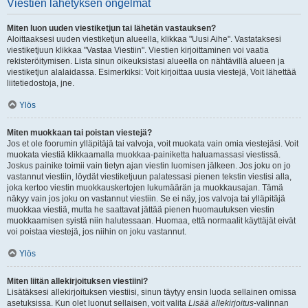
Viestien lähetyksen ongelmat
Miten luon uuden viestiketjun tai lähetän vastauksen?
Aloittaaksesi uuden viestiketjun alueella, klikkaa "Uusi Aihe". Vastataksesi
viestiketjuun klikkaa "Vastaa Viestiin". Viestien kirjoittaminen voi vaatia
rekisteröitymisen. Lista sinun oikeuksistasi alueella on nähtävillä alueen ja
viestiketjun alalaidassa. Esimerkiksi: Voit kirjoittaa uusia viestejä, Voit lähettää
liitetiedostoja, jne.
Ylös
Miten muokkaan tai poistan viestejä?
Jos et ole foorumin ylläpitäjä tai valvoja, voit muokata vain omia viestejäsi. Voit
muokata viestiä klikkaamalla muokkaa-painiketta haluamassasi viestissä.
Joskus painike toimii vain tietyn ajan viestin luomisen jälkeen. Jos joku on jo
vastannut viestiin, löydät viestiketjuun palatessasi pienen tekstin viestisi alla,
joka kertoo viestin muokkauskertojen lukumäärän ja muokkausajan. Tämä
näkyy vain jos joku on vastannut viestiin. Se ei näy, jos valvoja tai ylläpitäjä
muokkaa viestiä, mutta he saattavat jättää pienen huomautuksen viestin
muokkaamisen syistä niin halutessaan. Huomaa, että normaalit käyttäjät eivät
voi poistaa viestejä, jos niihin on joku vastannut.
Ylös
Miten liitän allekirjoituksen viestiini?
Lisätäksesi allekirjoituksen viestiisi, sinun täytyy ensin luoda sellainen omissa
asetuksissa. Kun olet luonut sellaisen, voit valita
Lisää allekirjoitus
-valinnan