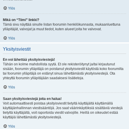
Ylös
Mikä on “Tiimi” linkki?
Tämä sivu näyttää sinulle listan foorumin henkilökunnasta, mukaanluettuna
ylläpitäjät, valvojat ja muut tiedot, kuten alueet joita he valvovat.
Ylös
Yksityisviestit
En voi lähettää yksityisviestejä!
Tähän on kolme mahdollista syytä. Et ole rekisteröitynyt ja/tai kirjautunut
sisään, foorumin ylläpitäjä on poistanut yksityisviestit käytöstä koko foorumilta
tai foorumin ylläpitäjä on estänyt sinua lähettämästä yksityisviestejä. Ota
yhteyttä foorumin ylläpitäjään saadaksesi lisätietoja.
Ylös
Saan yksityisviestejä joita en halua!
Voit automaattisesti poistaa yksityisviestit tietyltä käyttäjältä käyttämällä
käyttäjänhallinnan viestisääntöjä. Jos saat väärinkäytöksiä sisältäviä viestejä
tietyltä käyttäjältä, voit raportoida viestit valvojille. Heillä on oikeudet estää
käyttäjiä lähettämästä yksityisviestejä.
Ylös