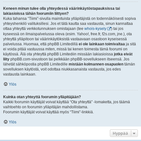
Keneen minun tulee olla yhteydessä väärinkäytöstapauksissa tai
lakiasioissa tähän foorumiin liittyen?
Kuka tahansa “Tiimi”-sivulla mainituista ylläpitäjistä on todennäköisesti sopiva
yhteyshenkilö valituksillesi. Jos et tätä kautta saa vastausta, sinun kannattaa
ottaa yhteyttä verkkotunnuksen omistajaan (tee
whois-kysely
) tai jos
kyseessä on ilmaispalvelussa oleva (esim. Yahoo!, free.fr, f2s.com, jne.), ota
yhteyttä ylläpitoon tai väärinkäytöksistä vastaavaan osastoon kyseisessä
palvelussa. Huomaa, että phpBB Limitedillä
ei ole lainkaan toimivaltaa
ja sitä
ei voida pitää vastuussa miten, missä tai kenen toimesta tämä foorumi on
käytössä. Älä ota yhteyttä phpBB Limitediin missään lakiasioissa
jotka eivät
liity
phpBB.com-sivustoon tai pelkkään phpBB-sovellukseen itseensä. Jos
lähetät sähköpostia phpBB Limitedille
mistään kolmannen osapuolen
tämän
sovelluksen käytöstä, voit odottaa niukkasanaista vastausta, jos edes
vastausta lainkaan.
Ylös
Kuinka otan yhteyttä foorumin ylläpitäjään?
Kaikki foorumin käyttäjät voivat käyttää “Ota yhteyttä” -lomaketta, jos täämä
vaihtoehto on foorumin ylläpitäjän mahdollistama.
Foorumin käyttäjät voivat käyttää myös “Tiimi”-linkkiä.
Ylös
Hyppää