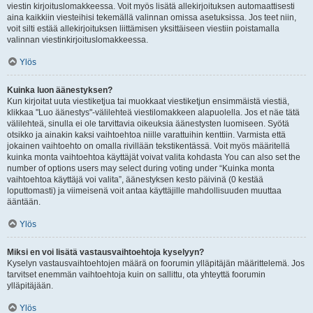
viestin kirjoituslomakkeessa. Voit myös lisätä allekirjoituksen automaattisesti
aina kaikkiin viesteihisi tekemällä valinnan omissa asetuksissa. Jos teet niin,
voit silti estää allekirjoituksen liittämisen yksittäiseen viestiin poistamalla
valinnan viestinkirjoituslomakkeessa.
Ylös
Kuinka luon äänestyksen?
Kun kirjoitat uuta viestiketjua tai muokkaat viestiketjun ensimmäistä viestiä,
klikkaa "Luo äänestys"-välilehteä viestilomakkeen alapuolella. Jos et näe tätä
välilehteä, sinulla ei ole tarvittavia oikeuksia äänestysten luomiseen. Syötä
otsikko ja ainakin kaksi vaihtoehtoa niille varattuihin kenttiin. Varmista että
jokainen vaihtoehto on omalla rivillään tekstikentässä. Voit myös määritellä
kuinka monta vaihtoehtoa käyttäjät voivat valita kohdasta You can also set the
number of options users may select during voting under “Kuinka monta
vaihtoehtoa käyttäjä voi valita”, äänestyksen kesto päivinä (0 kestää
loputtomasti) ja viimeisenä voit antaa käyttäjille mahdollisuuden muuttaa
ääntään.
Ylös
Miksi en voi lisätä vastausvaihtoehtoja kyselyyn?
Kyselyn vastausvaihtoehtojen määrä on foorumin ylläpitäjän määrittelemä. Jos
tarvitset enemmän vaihtoehtoja kuin on sallittu, ota yhteyttä foorumin
ylläpitäjään.
Ylös