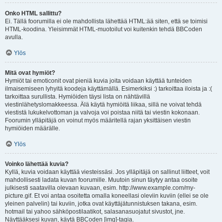
Onko HTML sallittu?
Ei. Tällä foorumilla ei ole mahdollista lähettää HTML:ää siten, että se toimisi
HTML-koodina. Yleisimmät HTML-muotoilut voi kuitenkin tehdä BBCoden
avulla.
Ylös
Mitä ovat hymiöt?
Hymiöt tai emoticonit ovat pieniä kuvia joita voidaan käyttää tunteiden
ilmaisemiseen lyhyitä koodeja käyttämällä. Esimerkiksi :) tarkoittaa iloista ja :(
tarkoittaa surullista. Hymiöiden täysi lista on nähtävillä
viestinlähetyslomakkeessa. Älä käytä hymiöitä liikaa, sillä ne voivat tehdä
viestistä lukukelvottoman ja valvoja voi poistaa niitä tai viestin kokonaan.
Foorumin ylläpitäjä on voinut myös määritellä rajan yksittäisen viestin
hymiöiden määrälle.
Ylös
Voinko lähettää kuvia?
Kyllä, kuvia voidaan käyttää viesteissäsi. Jos ylläpitäjä on sallinut liitteet, voit
mahdollisesti ladata kuvan foorumille. Muutoin sinun täytyy antaa osoite
julkisesti saatavilla olevaan kuvaan, esim. http://www.example.com/my-
picture.gif. Et voi antaa osoitetta omalla koneellasi oleviin kuviin (ellei se ole
yleinen palvelin) tai kuviin, jotka ovat käyttäjätunnistuksen takana, esim.
hotmail tai yahoo sähköpostilaatikot, salasanasuojatut sivustot, jne.
Näyttääksesi kuvan, käytä BBCoden [img]-tagia.