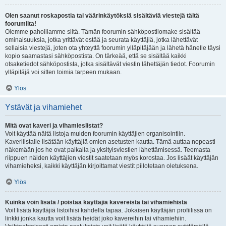
Olen saanut roskapostia tai väärinkäytöksiä sisältäviä viestejä tältä
foorumilta!
Olemme pahoillamme siitä. Tämän foorumin sähköpostilomake sisältää
ominaisuuksia, jotka yrittävät estää ja seurata käyttäjiä, jotka lähettävät
sellaisia viestejä, joten ota yhteyttä foorumin ylläpitäjään ja lähetä hänelle täysi
kopio saamastasi sähköpostista. On tärkeää, että se sisältää kaikki
otsaketiedot sähköpostista, jotka sisältävät viestin lähettäjän tiedot. Foorumin
ylläpitäjä voi sitten toimia tarpeen mukaan.
Ylös
Ystävät ja vihamiehet
Mitä ovat kaveri ja vihamieslistat?
Voit käyttää näitä listoja muiden foorumin käyttäjien organisointiin.
Kaverilistalle lisätään käyttäjiä omien asetusten kautta. Tämä auttaa nopeasti
näkemään jos he ovat paikalla ja yksityisviestien lähettämisessä. Teemasta
riippuen näiden käyttäjien viestit saatetaan myös korostaa. Jos lisäät käyttäjän
vihamieheksi, kaikki käyttäjän kirjoittamat viestit piilotetaan oletuksena.
Ylös
Kuinka voin lisätä / poistaa käyttäjiä kavereista tai vihamiehistä
Voit lisätä käyttäjiä listoihisi kahdella tapaa. Jokaisen käyttäjän profiilissa on
linkki jonka kautta voit lisätä heidät joko kavereihin tai vihamiehiin.