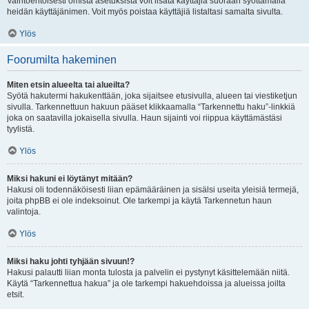
Vaihtoehtoisesti omista asetuksista voit lisätä käyttäjiä suoraan syöttämällä
heidän käyttäjänimen. Voit myös poistaa käyttäjiä listaltasi samalta sivulta.
Ylös
Foorumilta hakeminen
Miten etsin alueelta tai alueilta?
Syötä hakutermi hakukenttään, joka sijaitsee etusivulla, alueen tai viestiketjun
sivulla. Tarkennettuun hakuun pääset klikkaamalla “Tarkennettu haku”-linkkiä
joka on saatavilla jokaisella sivulla. Haun sijainti voi riippua käyttämästäsi
tyylistä.
Ylös
Miksi hakuni ei löytänyt mitään?
Hakusi oli todennäköisesti liian epämääräinen ja sisälsi useita yleisiä termejä,
joita phpBB ei ole indeksoinut. Ole tarkempi ja käytä Tarkennetun haun
valintoja.
Ylös
Miksi haku johti tyhjään sivuun!?
Hakusi palautti liian monta tulosta ja palvelin ei pystynyt käsittelemään niitä.
Käytä “Tarkennettua hakua” ja ole tarkempi hakuehdoissa ja alueissa joilta
etsit.