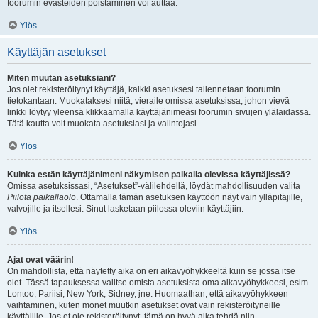
foorumin evästeiden poistaminen voi auttaa.
Ylös
Käyttäjän asetukset
Miten muutan asetuksiani?
Jos olet rekisteröitynyt käyttäjä, kaikki asetuksesi tallennetaan foorumin
tietokantaan. Muokataksesi niitä, vieraile omissa asetuksissa, johon vievä
linkki löytyy yleensä klikkaamalla käyttäjänimeäsi foorumin sivujen ylälaidassa.
Tätä kautta voit muokata asetuksiasi ja valintojasi.
Ylös
Kuinka estän käyttäjänimeni näkymisen paikalla olevissa käyttäjissä?
Omissa asetuksissasi, “Asetukset”-välilehdellä, löydät mahdollisuuden valita
Piilota paikallaolo
. Ottamalla tämän asetuksen käyttöön näyt vain ylläpitäjille,
valvojille ja itsellesi. Sinut lasketaan piilossa oleviin käyttäjiin.
Ylös
Ajat ovat väärin!
On mahdollista, että näytetty aika on eri aikavyöhykkeeltä kuin se jossa itse
olet. Tässä tapauksessa valitse omista asetuksista oma aikavyöhykkeesi, esim.
Lontoo, Pariisi, New York, Sidney, jne. Huomaathan, että aikavyöhykkeen
vaihtaminen, kuten monet muutkin asetukset ovat vain rekisteröityneille
käyttäjille. Jos et ole rekisteröitynyt, tämä on hyvä aika tehdä niin.