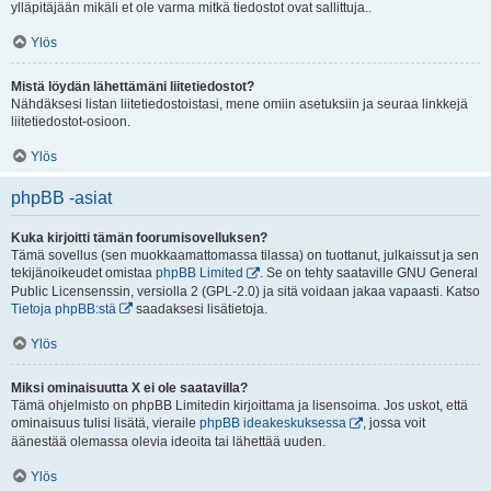
ylläpitäjään mikäli et ole varma mitkä tiedostot ovat sallittuja..
Ylös
Mistä löydän lähettämäni liitetiedostot?
Nähdäksesi listan liitetiedostoistasi, mene omiin asetuksiin ja seuraa linkkejä
liitetiedostot-osioon.
Ylös
phpBB -asiat
Kuka kirjoitti tämän foorumisovelluksen?
Tämä sovellus (sen muokkaamattomassa tilassa) on tuottanut, julkaissut ja sen
tekijänoikeudet omistaa
phpBB Limited
. Se on tehty saataville GNU General
Public Licensenssin, versiolla 2 (GPL-2.0) ja sitä voidaan jakaa vapaasti. Katso
Tietoja phpBB:stä
saadaksesi lisätietoja.
Ylös
Miksi ominaisuutta X ei ole saatavilla?
Tämä ohjelmisto on phpBB Limitedin kirjoittama ja lisensoima. Jos uskot, että
ominaisuus tulisi lisätä, vieraile
phpBB ideakeskuksessa
, jossa voit
äänestää olemassa olevia ideoita tai lähettää uuden.
Ylös