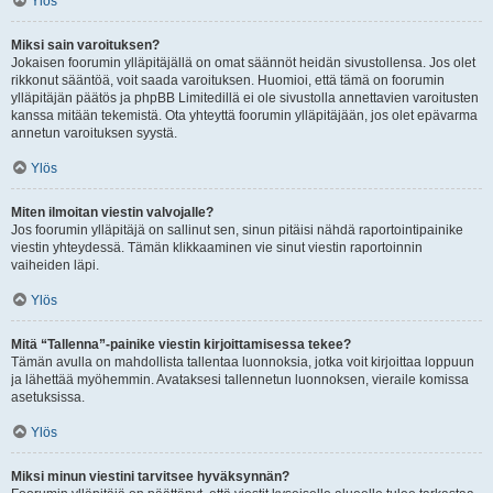
Ylös
Miksi sain varoituksen?
Jokaisen foorumin ylläpitäjällä on omat säännöt heidän sivustollensa. Jos olet
rikkonut sääntöä, voit saada varoituksen. Huomioi, että tämä on foorumin
ylläpitäjän päätös ja phpBB Limitedillä ei ole sivustolla annettavien varoitusten
kanssa mitään tekemistä. Ota yhteyttä foorumin ylläpitäjään, jos olet epävarma
annetun varoituksen syystä.
Ylös
Miten ilmoitan viestin valvojalle?
Jos foorumin ylläpitäjä on sallinut sen, sinun pitäisi nähdä raportointipainike
viestin yhteydessä. Tämän klikkaaminen vie sinut viestin raportoinnin
vaiheiden läpi.
Ylös
Mitä “Tallenna”-painike viestin kirjoittamisessa tekee?
Tämän avulla on mahdollista tallentaa luonnoksia, jotka voit kirjoittaa loppuun
ja lähettää myöhemmin. Avataksesi tallennetun luonnoksen, vieraile komissa
asetuksissa.
Ylös
Miksi minun viestini tarvitsee hyväksynnän?