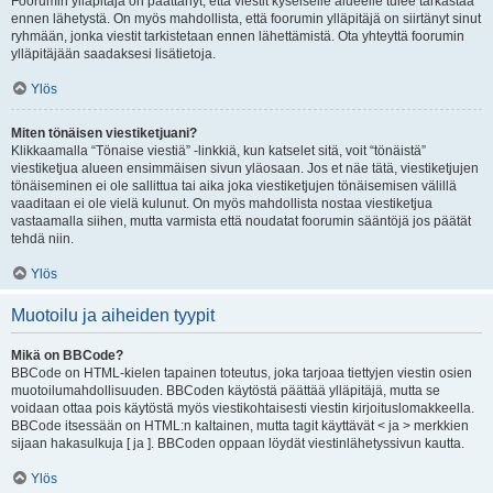
Foorumin ylläpitäjä on päättänyt, että viestit kyseiselle alueelle tulee tarkastaa
ennen lähetystä. On myös mahdollista, että foorumin ylläpitäjä on siirtänyt sinut
ryhmään, jonka viestit tarkistetaan ennen lähettämistä. Ota yhteyttä foorumin
ylläpitäjään saadaksesi lisätietoja.
Ylös
Miten tönäisen viestiketjuani?
Klikkaamalla “Tönaise viestiä” -linkkiä, kun katselet sitä, voit “tönäistä”
viestiketjua alueen ensimmäisen sivun yläosaan. Jos et näe tätä, viestiketjujen
tönäiseminen ei ole sallittua tai aika joka viestiketjujen tönäisemisen välillä
vaaditaan ei ole vielä kulunut. On myös mahdollista nostaa viestiketjua
vastaamalla siihen, mutta varmista että noudatat foorumin sääntöjä jos päätät
tehdä niin.
Ylös
Muotoilu ja aiheiden tyypit
Mikä on BBCode?
BBCode on HTML-kielen tapainen toteutus, joka tarjoaa tiettyjen viestin osien
muotoilumahdollisuuden. BBCoden käytöstä päättää ylläpitäjä, mutta se
voidaan ottaa pois käytöstä myös viestikohtaisesti viestin kirjoituslomakkeella.
BBCode itsessään on HTML:n kaltainen, mutta tagit käyttävät < ja > merkkien
sijaan hakasulkuja [ ja ]. BBCoden oppaan löydät viestinlähetyssivun kautta.
Ylös