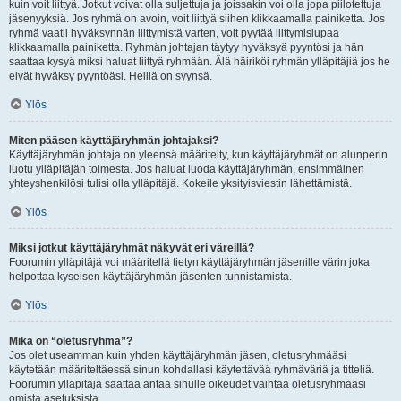
kuin voit liittyä. Jotkut voivat olla suljettuja ja joissakin voi olla jopa piilotettuja
jäsenyyksiä. Jos ryhmä on avoin, voit liittyä siihen klikkaamalla painiketta. Jos
ryhmä vaatii hyväksynnän liittymistä varten, voit pyytää liittymislupaa
klikkaamalla painiketta. Ryhmän johtajan täytyy hyväksyä pyyntösi ja hän
saattaa kysyä miksi haluat liittyä ryhmään. Älä häiriköi ryhmän ylläpitäjiä jos he
eivät hyväksy pyyntöäsi. Heillä on syynsä.
Ylös
Miten pääsen käyttäjäryhmän johtajaksi?
Käyttäjäryhmän johtaja on yleensä määritelty, kun käyttäjäryhmät on alunperin
luotu ylläpitäjän toimesta. Jos haluat luoda käyttäjäryhmän, ensimmäinen
yhteyshenkilösi tulisi olla ylläpitäjä. Kokeile yksityisviestin lähettämistä.
Ylös
Miksi jotkut käyttäjäryhmät näkyvät eri väreillä?
Foorumin ylläpitäjä voi määritellä tietyn käyttäjäryhmän jäsenille värin joka
helpottaa kyseisen käyttäjäryhmän jäsenten tunnistamista.
Ylös
Mikä on “oletusryhmä”?
Jos olet useamman kuin yhden käyttäjäryhmän jäsen, oletusryhmääsi
käytetään määriteltäessä sinun kohdallasi käytettävää ryhmäväriä ja titteliä.
Foorumin ylläpitäjä saattaa antaa sinulle oikeudet vaihtaa oletusryhmääsi
omista asetuksista.