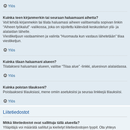
Ylös
Kuinka teen kirjanmerkin tai seuraan haluamaani aihetta?
Voit tehdä kirjanmekin tai tilata haluamasi aiheen valitsemalla sopivan linkin
“Aiheen työkalut” -valikossa, joka on sijoitettu kätevästi keskustelun ylä- ja
alalaidan lähelle.
Viestiketjuun vastaaminen ja valinta “Huomauta kun vastaus lähetetään” tilaa
viestiketjun.
Ylös
Kuinka tilaan haluamani alueen?
Tilataksesi haluamasi alueen, valitse “Tilaa alue” -linkki, aluesivun alalaidassa.
Ylös
Kuinka poistan tilaukseni?
Poistaaksesi tilauksiasi, mene omiin asetuksiisi ja seuraa linkkejä tilauksiisi.
Ylös
Liitetiedostot
Mitkä liitetiedostot ovat sallittuja tällä alueella?
Ylläpitäjä voi määrätä sallitut ja kielletyt liitetiedostojen tyypit. Ota yhteys