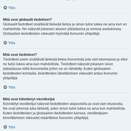
Ylös
Mitä ovat globaalit tiedotteet?
Globaalit tiedotteet sisältävät tärkeää tietoa ja sinun tulisi lukea ne aina kun on
mahdolista. Ne näkyvät jokaisen alueen ylälaidassa ja omissa asetuksissa.
Globaalien tiedotteiden oikeudet myöntää foorumin ylläpitäjä.
Ylös
Mitä ovat tiedotteet?
Tiedotteet usein sisältävät tärkeää tietoa foorumista jota olet lukemassa ja siksi
ne tulisi lukea aina kun mahdollista. Tiedotteet näkyvät jokaisen sivun
ylälaidassa niillä foorumeilla joihin ne on lähetetty. Kuten globaalien
tiedotteiden kohdalla, tiedotteiden lähettämisen oikeudet antaa foorumin
ylläpitäjä.
Ylös
Mitä ovat kiinnitetyt viestiketjut
Kiinnitetyt viestiketjut näkyvät tiedotteiden alapuolella ja ovat vain etusivulla.
Ne ovat yleensä aika tärkeitä, joten sinun tulisi lukea ne aina kun mahdollista.
Kuten tiedotteiden ja globaalien tiedotteiden kanssa, viestiketjujen
kiinnittämisen oikeudet määrittelee foorumin ylläpitäjä.
Ylös