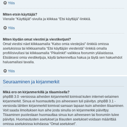
Ylös
Miten etsin käyttäjiä?
Vieraile “Käyttäjät”-sivulla ja klikkaa “Etsi käyttäjä”-linkkiä.
Ylös
Miten löydän omat viestini ja viestiketjuni?
Omat viestisi näet klikkaamalla “Katso omia viestejäsi”-linkkiä omissa
asetuksissa tai klikkaamalla “Etsi käyttäjän viesteistä”-linkkiä omalla
profiilisivullasi tai klikkaamalla “Pikalinkit”-valikkoa foorumin ylälaidassa.
Etsiäksesi omia viestiketjuja, käytä tarkennettua hakua ja täytä sen hakuehdot
haluamallasi tavalla.
Ylös
Seuraaminen ja kirjanmerkit
Mikä ero on kirjanmerkillä ja tilaamisella?
phpBB 3.0 -versiossa aiheiden kirjanmerkit toimivat kuten internet-selaimen
kirjanmerkit. Sinua ei huomautettu jos aiheeseen tuli päivitys. phpBB 3.1 -
versiosta lähtien kirjanmerkit toimivat samaan tapaan kuin aiheiden tilaaminen.
Voit saada ilmoituksen kun aihe josta sinulla on kirjanmerkki päivittyy.
Tilaaminen puolestaan huomauttaa sinua kun aiheeseen tai foorumiin tulee
päivitys. Huomautusten asetukset ja tilausten asetukset voidaan määrittää
omissa asetuksissa kohdassa “Omat asetukset”.