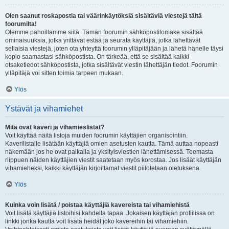
Olen saanut roskapostia tai väärinkäytöksiä sisältäviä viestejä tältä
foorumilta!
Olemme pahoillamme siitä. Tämän foorumin sähköpostilomake sisältää
ominaisuuksia, jotka yrittävät estää ja seurata käyttäjiä, jotka lähettävät
sellaisia viestejä, joten ota yhteyttä foorumin ylläpitäjään ja lähetä hänelle täysi
kopio saamastasi sähköpostista. On tärkeää, että se sisältää kaikki
otsaketiedot sähköpostista, jotka sisältävät viestin lähettäjän tiedot. Foorumin
ylläpitäjä voi sitten toimia tarpeen mukaan.
Ylös
Ystävät ja vihamiehet
Mitä ovat kaveri ja vihamieslistat?
Voit käyttää näitä listoja muiden foorumin käyttäjien organisointiin.
Kaverilistalle lisätään käyttäjiä omien asetusten kautta. Tämä auttaa nopeasti
näkemään jos he ovat paikalla ja yksityisviestien lähettämisessä. Teemasta
riippuen näiden käyttäjien viestit saatetaan myös korostaa. Jos lisäät käyttäjän
vihamieheksi, kaikki käyttäjän kirjoittamat viestit piilotetaan oletuksena.
Ylös
Kuinka voin lisätä / poistaa käyttäjiä kavereista tai vihamiehistä
Voit lisätä käyttäjiä listoihisi kahdella tapaa. Jokaisen käyttäjän profiilissa on
linkki jonka kautta voit lisätä heidät joko kavereihin tai vihamiehiin.