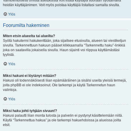
Vaihtoehtoisesti omista asetuksista voit lisätä käyttäjiä suoraan syöttämällä
heidän käyttäjänimen. Voit myös poistaa käyttäjiä listaltasi samalta sivulta.
Ylös
Foorumilta hakeminen
Miten etsin alueelta tai alueilta?
Syötä hakutermi hakukenttään, joka sijaitsee etusivulla, alueen tai viestiketjun
sivulla. Tarkennettuun hakuun pääset klikkaamalla “Tarkennettu haku”-linkkiä
joka on saatavilla jokaisella sivulla. Haun sijainti voi riippua käyttämästäsi
tyylistä.
Ylös
Miksi hakuni ei löytänyt mitään?
Hakusi oli todennäköisesti liian epämääräinen ja sisälsi useita yleisiä termejä,
joita phpBB ei ole indeksoinut. Ole tarkempi ja käytä Tarkennetun haun
valintoja.
Ylös
Miksi haku johti tyhjään sivuun!?
Hakusi palautti liian monta tulosta ja palvelin ei pystynyt käsittelemään niitä.
Käytä “Tarkennettua hakua” ja ole tarkempi hakuehdoissa ja alueissa joilta
etsit.