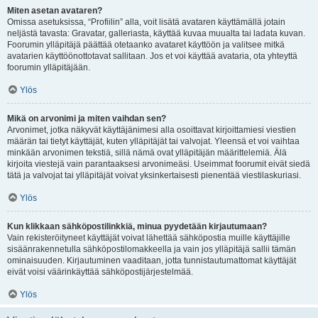
Miten asetan avataren?
Omissa asetuksissa, “Profiilin” alla, voit lisätä avataren käyttämällä jotain
neljästä tavasta: Gravatar, galleriasta, käyttää kuvaa muualta tai ladata kuvan.
Foorumin ylläpitäjä päättää otetaanko avataret käyttöön ja valitsee mitkä
avatarien käyttöönottotavat sallitaan. Jos et voi käyttää avataria, ota yhteyttä
foorumin ylläpitäjään.
Ylös
Mikä on arvonimi ja miten vaihdan sen?
Arvonimet, jotka näkyvät käyttäjänimesi alla osoittavat kirjoittamiesi viestien
määrän tai tietyt käyttäjät, kuten ylläpitäjät tai valvojat. Yleensä et voi vaihtaa
minkään arvonimen tekstiä, sillä nämä ovat ylläpitäjän määrittelemiä. Älä
kirjoita viestejä vain parantaaksesi arvonimeäsi. Useimmat foorumit eivät siedä
tätä ja valvojat tai ylläpitäjät voivat yksinkertaisesti pienentää viestilaskuriasi.
Ylös
Kun klikkaan sähköpostilinkkiä, minua pyydetään kirjautumaan?
Vain rekisteröityneet käyttäjät voivat lähettää sähköpostia muille käyttäjille
sisäänrakennetulla sähköpostilomakkeella ja vain jos ylläpitäjä sallii tämän
ominaisuuden. Kirjautuminen vaaditaan, jotta tunnistautumattomat käyttäjät
eivät voisi väärinkäyttää sähköpostijärjestelmää.
Ylös