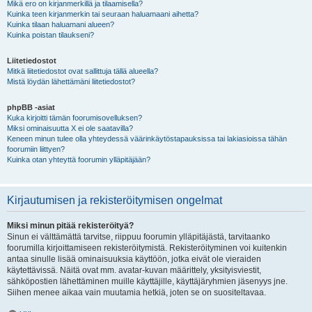
Mikä ero on kirjanmerkillä ja tilaamisella?
Kuinka teen kirjanmerkin tai seuraan haluamaani aihetta?
Kuinka tilaan haluamani alueen?
Kuinka poistan tilaukseni?
Liitetiedostot
Mitkä liitetiedostot ovat sallittuja tällä alueella?
Mistä löydän lähettämäni liitetiedostot?
phpBB -asiat
Kuka kirjoitti tämän foorumisovelluksen?
Miksi ominaisuutta X ei ole saatavilla?
Keneen minun tulee olla yhteydessä väärinkäytöstapauksissa tai lakiasioissa tähän
foorumiin liittyen?
Kuinka otan yhteyttä foorumin ylläpitäjään?
Kirjautumisen ja rekisteröitymisen ongelmat
Miksi minun pitää rekisteröityä?
Sinun ei välttämättä tarvitse, riippuu foorumin ylläpitäjästä, tarvitaanko
foorumilla kirjoittamiseen rekisteröitymistä. Rekisteröityminen voi kuitenkin
antaa sinulle lisää ominaisuuksia käyttöön, jotka eivät ole vieraiden
käytettävissä. Näitä ovat mm. avatar-kuvan määrittely, yksityisviestit,
sähköpostien lähettäminen muille käyttäjille, käyttäjäryhmien jäsenyys jne.
Siihen menee aikaa vain muutamia hetkiä, joten se on suositeltavaa.