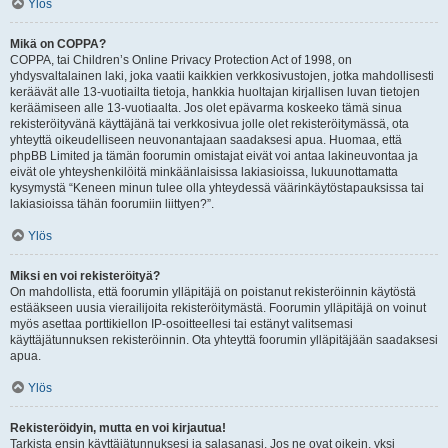
Ylös
Mikä on COPPA?
COPPA, tai Children’s Online Privacy Protection Act of 1998, on
yhdysvaltalainen laki, joka vaatii kaikkien verkkosivustojen, jotka mahdollisesti
keräävät alle 13-vuotiailta tietoja, hankkia huoltajan kirjallisen luvan tietojen
keräämiseen alle 13-vuotiaalta. Jos olet epävarma koskeeko tämä sinua
rekisteröityvänä käyttäjänä tai verkkosivua jolle olet rekisteröitymässä, ota
yhteyttä oikeudelliseen neuvonantajaan saadaksesi apua. Huomaa, että
phpBB Limited ja tämän foorumin omistajat eivät voi antaa lakineuvontaa ja
eivät ole yhteyshenkilöitä minkäänlaisissa lakiasioissa, lukuunottamatta
kysymystä “Keneen minun tulee olla yhteydessä väärinkäytöstapauksissa tai
lakiasioissa tähän foorumiin liittyen?”.
Ylös
Miksi en voi rekisteröityä?
On mahdollista, että foorumin ylläpitäjä on poistanut rekisteröinnin käytöstä
estääkseen uusia vierailijoita rekisteröitymästä. Foorumin ylläpitäjä on voinut
myös asettaa porttikiellon IP-osoitteellesi tai estänyt valitsemasi
käyttäjätunnuksen rekisteröinnin. Ota yhteyttä foorumin ylläpitäjään saadaksesi
apua.
Ylös
Rekisteröidyin, mutta en voi kirjautua!
Tarkista ensin käyttäjätunnuksesi ja salasanasi. Jos ne ovat oikein, yksi