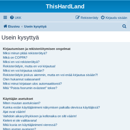
ThisHardLand
UKK
Rekisteröidy
Kirjaudu sisään
E
Etusivu
Usein kysyttyä
t
Usein kysyttyä
s
i
Kirjautumisen ja rekisteröitymisen ongelmat
Miksi minun pitää rekisteröityä?
Mikä on COPPA?
Miksi en voi rekisteröityä?
Rekisteröidyin, mutta en voi kirjautua!
Miksi en voi kirjautua sisään?
Rekisteröidyin joskus aiemmin, mutta en voi enää kirjautua sisään?!
Olen hukannut salasanani!
Miksi minut kirjataan ulos automaattisesti?
Mitä “Poista foorumin evästeet” tekee?
Käyttäjän asetukset
Miten muutan asetuksiani?
Kuinka estän käyttäjänimeni näkymisen paikalla olevissa käyttäjissä?
Ajat ovat väärin!
Vaihdoin aikavyöhykkeen ja kellonaika on silti väärin!
Kieleni ei ole valittavana!
Mitä kuvia on käyttäjänimeni vieressä?
Miten asetan avataren?