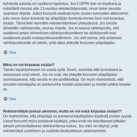
kahdesta asiasta on saattanut tapahtua. Jos COPPA-tuki on käytössä ja
määrittelit olevasi alle 13-vuotias rekisteröityessäsi, sinun tulee seurata
saamiasi ohjeita. Jotkut foorumit vaativat myös uusien tunnusten aktivoinnin
joko sinun itsesi toimesta tai ylläpitäjän toimesta ennen kuin voit kirjautua
sisään. Tämä tieto kerrottiin rekisteröitymisen yhteydessä. Jos sinulle
lähetettiin sähköpostia, seuraa ohjeita. Jos et saanut sähköpostia, olet
saattanut antaa virheellisen sähköpostiosoitteen tai sähköpostit ovat
saattaneet jäädä roskapostisuodattimeen. Jos olet varma, että antamasi
sähköpostiosoite oli oikein, yritä ottaa yhteyttä foorumin ylläpitäjään.
Ylös
Miksi en voi kirjautua sisään?
Tämän tapahtumiseen on useita syitä. Ensin, varmista että tunnuksesi ja
salasanasi ovat oikein. Jos ne ovat, ota yhteyttä foorumin ylläpitäjään
varmistaaksesi, että sinulla ei ole porttikieltoja. On myös mahdollista, että
sivuston omistajalla on asetusvirhe heidän päässään ja heidän pitäisi korjata
se.
Ylös
Rekisteröidyin joskus aiemmin, mutta en voi enää kirjautua sisään?!
On mahdollista, että ylläpitäjä on poistanut käyttäjätilisi käytöstä jostain syystä.
Useat foorumit myös poistavat käyttäjiä, jotka eivät ole kirjoittaneet pitkään
aikaan pienentääkseen tietokantansa kokoa. Jos näin on käynyt, yritä
rekisteröityä uudelleen ja osallistu keskusteluun aktiivisemmin.