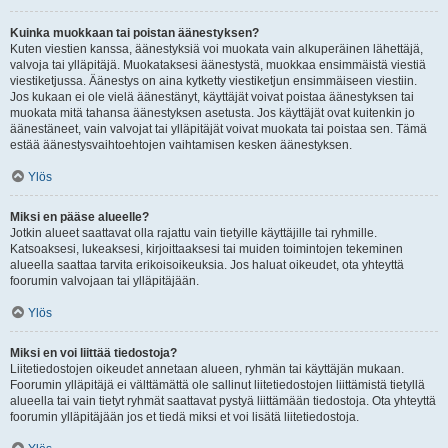
Kuinka muokkaan tai poistan äänestyksen?
Kuten viestien kanssa, äänestyksiä voi muokata vain alkuperäinen lähettäjä,
valvoja tai ylläpitäjä. Muokataksesi äänestystä, muokkaa ensimmäistä viestiä
viestiketjussa. Äänestys on aina kytketty viestiketjun ensimmäiseen viestiin.
Jos kukaan ei ole vielä äänestänyt, käyttäjät voivat poistaa äänestyksen tai
muokata mitä tahansa äänestyksen asetusta. Jos käyttäjät ovat kuitenkin jo
äänestäneet, vain valvojat tai ylläpitäjät voivat muokata tai poistaa sen. Tämä
estää äänestysvaihtoehtojen vaihtamisen kesken äänestyksen.
Ylös
Miksi en pääse alueelle?
Jotkin alueet saattavat olla rajattu vain tietyille käyttäjille tai ryhmille.
Katsoaksesi, lukeaksesi, kirjoittaaksesi tai muiden toimintojen tekeminen
alueella saattaa tarvita erikoisoikeuksia. Jos haluat oikeudet, ota yhteyttä
foorumin valvojaan tai ylläpitäjään.
Ylös
Miksi en voi liittää tiedostoja?
Liitetiedostojen oikeudet annetaan alueen, ryhmän tai käyttäjän mukaan.
Foorumin ylläpitäjä ei välttämättä ole sallinut liitetiedostojen liittämistä tietyllä
alueella tai vain tietyt ryhmät saattavat pystyä liittämään tiedostoja. Ota yhteyttä
foorumin ylläpitäjään jos et tiedä miksi et voi lisätä liitetiedostoja.