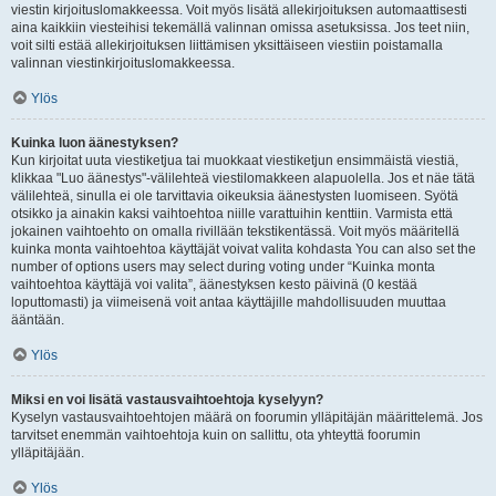
viestin kirjoituslomakkeessa. Voit myös lisätä allekirjoituksen automaattisesti
aina kaikkiin viesteihisi tekemällä valinnan omissa asetuksissa. Jos teet niin,
voit silti estää allekirjoituksen liittämisen yksittäiseen viestiin poistamalla
valinnan viestinkirjoituslomakkeessa.
Ylös
Kuinka luon äänestyksen?
Kun kirjoitat uuta viestiketjua tai muokkaat viestiketjun ensimmäistä viestiä,
klikkaa "Luo äänestys"-välilehteä viestilomakkeen alapuolella. Jos et näe tätä
välilehteä, sinulla ei ole tarvittavia oikeuksia äänestysten luomiseen. Syötä
otsikko ja ainakin kaksi vaihtoehtoa niille varattuihin kenttiin. Varmista että
jokainen vaihtoehto on omalla rivillään tekstikentässä. Voit myös määritellä
kuinka monta vaihtoehtoa käyttäjät voivat valita kohdasta You can also set the
number of options users may select during voting under “Kuinka monta
vaihtoehtoa käyttäjä voi valita”, äänestyksen kesto päivinä (0 kestää
loputtomasti) ja viimeisenä voit antaa käyttäjille mahdollisuuden muuttaa
ääntään.
Ylös
Miksi en voi lisätä vastausvaihtoehtoja kyselyyn?
Kyselyn vastausvaihtoehtojen määrä on foorumin ylläpitäjän määrittelemä. Jos
tarvitset enemmän vaihtoehtoja kuin on sallittu, ota yhteyttä foorumin
ylläpitäjään.
Ylös