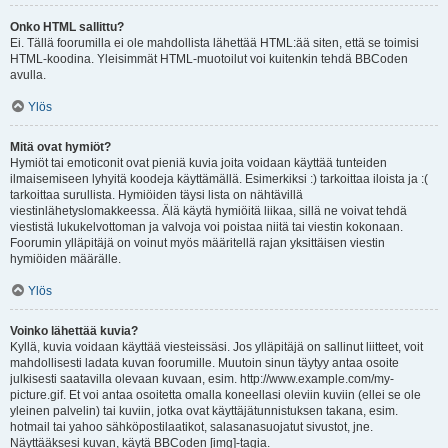
Onko HTML sallittu?
Ei. Tällä foorumilla ei ole mahdollista lähettää HTML:ää siten, että se toimisi
HTML-koodina. Yleisimmät HTML-muotoilut voi kuitenkin tehdä BBCoden
avulla.
Ylös
Mitä ovat hymiöt?
Hymiöt tai emoticonit ovat pieniä kuvia joita voidaan käyttää tunteiden
ilmaisemiseen lyhyitä koodeja käyttämällä. Esimerkiksi :) tarkoittaa iloista ja :(
tarkoittaa surullista. Hymiöiden täysi lista on nähtävillä
viestinlähetyslomakkeessa. Älä käytä hymiöitä liikaa, sillä ne voivat tehdä
viestistä lukukelvottoman ja valvoja voi poistaa niitä tai viestin kokonaan.
Foorumin ylläpitäjä on voinut myös määritellä rajan yksittäisen viestin
hymiöiden määrälle.
Ylös
Voinko lähettää kuvia?
Kyllä, kuvia voidaan käyttää viesteissäsi. Jos ylläpitäjä on sallinut liitteet, voit
mahdollisesti ladata kuvan foorumille. Muutoin sinun täytyy antaa osoite
julkisesti saatavilla olevaan kuvaan, esim. http://www.example.com/my-
picture.gif. Et voi antaa osoitetta omalla koneellasi oleviin kuviin (ellei se ole
yleinen palvelin) tai kuviin, jotka ovat käyttäjätunnistuksen takana, esim.
hotmail tai yahoo sähköpostilaatikot, salasanasuojatut sivustot, jne.
Näyttääksesi kuvan, käytä BBCoden [img]-tagia.