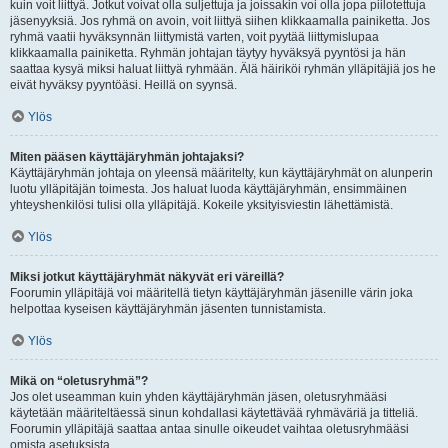
kuin voit liittyä. Jotkut voivat olla suljettuja ja joissakin voi olla jopa piilotettuja
jäsenyyksiä. Jos ryhmä on avoin, voit liittyä siihen klikkaamalla painiketta. Jos
ryhmä vaatii hyväksynnän liittymistä varten, voit pyytää liittymislupaa
klikkaamalla painiketta. Ryhmän johtajan täytyy hyväksyä pyyntösi ja hän
saattaa kysyä miksi haluat liittyä ryhmään. Älä häiriköi ryhmän ylläpitäjiä jos he
eivät hyväksy pyyntöäsi. Heillä on syynsä.
Ylös
Miten pääsen käyttäjäryhmän johtajaksi?
Käyttäjäryhmän johtaja on yleensä määritelty, kun käyttäjäryhmät on alunperin
luotu ylläpitäjän toimesta. Jos haluat luoda käyttäjäryhmän, ensimmäinen
yhteyshenkilösi tulisi olla ylläpitäjä. Kokeile yksityisviestin lähettämistä.
Ylös
Miksi jotkut käyttäjäryhmät näkyvät eri väreillä?
Foorumin ylläpitäjä voi määritellä tietyn käyttäjäryhmän jäsenille värin joka
helpottaa kyseisen käyttäjäryhmän jäsenten tunnistamista.
Ylös
Mikä on “oletusryhmä”?
Jos olet useamman kuin yhden käyttäjäryhmän jäsen, oletusryhmääsi
käytetään määriteltäessä sinun kohdallasi käytettävää ryhmäväriä ja titteliä.
Foorumin ylläpitäjä saattaa antaa sinulle oikeudet vaihtaa oletusryhmääsi
omista asetuksista.