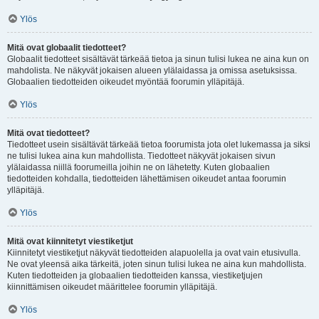
Ylös
Mitä ovat globaalit tiedotteet?
Globaalit tiedotteet sisältävät tärkeää tietoa ja sinun tulisi lukea ne aina kun on
mahdolista. Ne näkyvät jokaisen alueen ylälaidassa ja omissa asetuksissa.
Globaalien tiedotteiden oikeudet myöntää foorumin ylläpitäjä.
Ylös
Mitä ovat tiedotteet?
Tiedotteet usein sisältävät tärkeää tietoa foorumista jota olet lukemassa ja siksi
ne tulisi lukea aina kun mahdollista. Tiedotteet näkyvät jokaisen sivun
ylälaidassa niillä foorumeilla joihin ne on lähetetty. Kuten globaalien
tiedotteiden kohdalla, tiedotteiden lähettämisen oikeudet antaa foorumin
ylläpitäjä.
Ylös
Mitä ovat kiinnitetyt viestiketjut
Kiinnitetyt viestiketjut näkyvät tiedotteiden alapuolella ja ovat vain etusivulla.
Ne ovat yleensä aika tärkeitä, joten sinun tulisi lukea ne aina kun mahdollista.
Kuten tiedotteiden ja globaalien tiedotteiden kanssa, viestiketjujen
kiinnittämisen oikeudet määrittelee foorumin ylläpitäjä.
Ylös