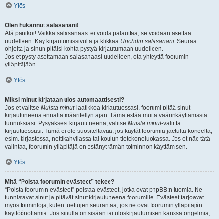
Ylös
Olen hukannut salasanani!
Älä panikoi! Vaikka salasanaasi ei voida palauttaa, se voidaan asettaa
uudelleen. Käy kirjautumissivulla ja klikkaa
Unohdin salasanani
. Seuraa
ohjeita ja sinun pitäisi kohta pystyä kirjautumaan uudelleen.
Jos et pysty asettamaan salasanaasi uudelleen, ota yhteyttä foorumin
ylläpitäjään.
Ylös
Miksi minut kirjataan ulos automaattisesti?
Jos et valitse
Muista minut
-laatikkoa kirjautuessasi, foorumi pitää sinut
kirjautuneena ennalta määritellyn ajan. Tämä estää muita väärinkäyttämästä
tunnuksiasi. Pysyäksesi kirjautuneena, valitse
Muista minut
-valinta
kirjautuessasi. Tämä ei ole suositeltavaa, jos käytät foorumia jaetulta koneelta,
esim. kirjastossa, nettikahvilassa tai koulun tietokoneluokassa. Jos et näe tätä
valintaa, foorumin ylläpitäjä on estänyt tämän toiminnon käyttämisen.
Ylös
Mitä “Poista foorumin evästeet” tekee?
“Poista foorumin evästeet” poistaa evästeet, jotka ovat phpBB:n luomia. Ne
tunnistavat sinut ja pitävät sinut kirjautuneena foorumille. Evästeet tarjoavat
myös toimintoja, kuten luettujen seurantaa, jos ne ovat foorumin ylläpitäjän
käyttöönottamia. Jos sinulla on sisään tai uloskirjautumisen kanssa ongelmia,