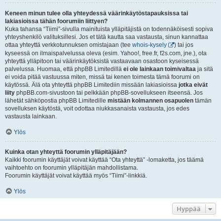
Keneen minun tulee olla yhteydessä väärinkäytöstapauksissa tai
lakiasioissa tähän foorumiin liittyen?
Kuka tahansa “Tiimi”-sivulla mainituista ylläpitäjistä on todennäköisesti sopiva
yhteyshenkilö valituksillesi. Jos et tätä kautta saa vastausta, sinun kannattaa
ottaa yhteyttä verkkotunnuksen omistajaan (tee
whois-kysely
) tai jos
kyseessä on ilmaispalvelussa oleva (esim. Yahoo!, free.fr, f2s.com, jne.), ota
yhteyttä ylläpitoon tai väärinkäytöksistä vastaavaan osastoon kyseisessä
palvelussa. Huomaa, että phpBB Limitedillä
ei ole lainkaan toimivaltaa
ja sitä
ei voida pitää vastuussa miten, missä tai kenen toimesta tämä foorumi on
käytössä. Älä ota yhteyttä phpBB Limitediin missään lakiasioissa
jotka eivät
liity
phpBB.com-sivustoon tai pelkkään phpBB-sovellukseen itseensä. Jos
lähetät sähköpostia phpBB Limitedille
mistään kolmannen osapuolen
tämän
sovelluksen käytöstä, voit odottaa niukkasanaista vastausta, jos edes
vastausta lainkaan.
Ylös
Kuinka otan yhteyttä foorumin ylläpitäjään?
Kaikki foorumin käyttäjät voivat käyttää “Ota yhteyttä” -lomaketta, jos täämä
vaihtoehto on foorumin ylläpitäjän mahdollistama.
Foorumin käyttäjät voivat käyttää myös “Tiimi”-linkkiä.
Ylös
Hyppää