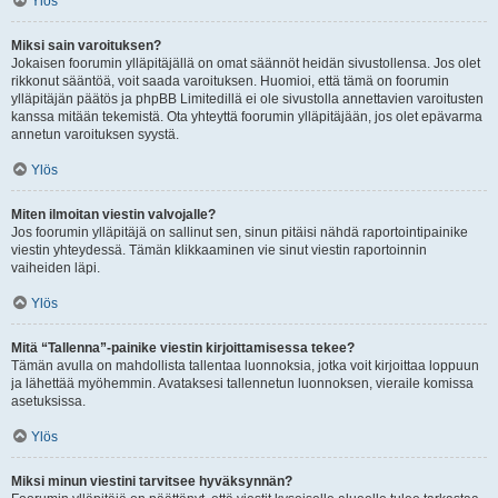
Ylös
Miksi sain varoituksen?
Jokaisen foorumin ylläpitäjällä on omat säännöt heidän sivustollensa. Jos olet
rikkonut sääntöä, voit saada varoituksen. Huomioi, että tämä on foorumin
ylläpitäjän päätös ja phpBB Limitedillä ei ole sivustolla annettavien varoitusten
kanssa mitään tekemistä. Ota yhteyttä foorumin ylläpitäjään, jos olet epävarma
annetun varoituksen syystä.
Ylös
Miten ilmoitan viestin valvojalle?
Jos foorumin ylläpitäjä on sallinut sen, sinun pitäisi nähdä raportointipainike
viestin yhteydessä. Tämän klikkaaminen vie sinut viestin raportoinnin
vaiheiden läpi.
Ylös
Mitä “Tallenna”-painike viestin kirjoittamisessa tekee?
Tämän avulla on mahdollista tallentaa luonnoksia, jotka voit kirjoittaa loppuun
ja lähettää myöhemmin. Avataksesi tallennetun luonnoksen, vieraile komissa
asetuksissa.
Ylös
Miksi minun viestini tarvitsee hyväksynnän?