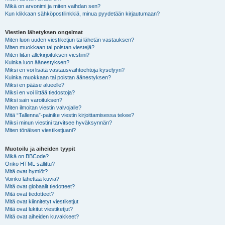
Mikä on arvonimi ja miten vaihdan sen?
Kun klikkaan sähköpostilinkkiä, minua pyydetään kirjautumaan?
Viestien lähetyksen ongelmat
Miten luon uuden viestiketjun tai lähetän vastauksen?
Miten muokkaan tai poistan viestejä?
Miten liitän allekirjoituksen viestiini?
Kuinka luon äänestyksen?
Miksi en voi lisätä vastausvaihtoehtoja kyselyyn?
Kuinka muokkaan tai poistan äänestyksen?
Miksi en pääse alueelle?
Miksi en voi liittää tiedostoja?
Miksi sain varoituksen?
Miten ilmoitan viestin valvojalle?
Mitä “Tallenna”-painike viestin kirjoittamisessa tekee?
Miksi minun viestini tarvitsee hyväksynnän?
Miten tönäisen viestiketjuani?
Muotoilu ja aiheiden tyypit
Mikä on BBCode?
Onko HTML sallittu?
Mitä ovat hymiöt?
Voinko lähettää kuvia?
Mitä ovat globaalit tiedotteet?
Mitä ovat tiedotteet?
Mitä ovat kiinnitetyt viestiketjut
Mitä ovat lukitut viestiketjut?
Mitä ovat aiheiden kuvakkeet?