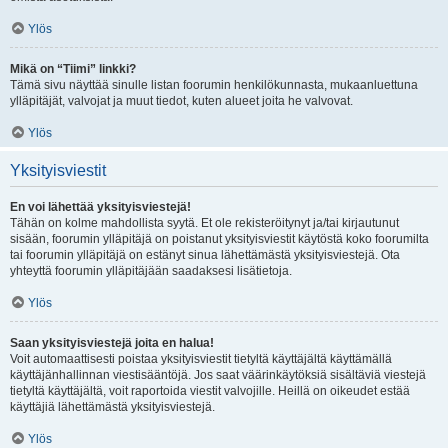
Ylös
Mikä on “Tiimi” linkki?
Tämä sivu näyttää sinulle listan foorumin henkilökunnasta, mukaanluettuna
ylläpitäjät, valvojat ja muut tiedot, kuten alueet joita he valvovat.
Ylös
Yksityisviestit
En voi lähettää yksityisviestejä!
Tähän on kolme mahdollista syytä. Et ole rekisteröitynyt ja/tai kirjautunut
sisään, foorumin ylläpitäjä on poistanut yksityisviestit käytöstä koko foorumilta
tai foorumin ylläpitäjä on estänyt sinua lähettämästä yksityisviestejä. Ota
yhteyttä foorumin ylläpitäjään saadaksesi lisätietoja.
Ylös
Saan yksityisviestejä joita en halua!
Voit automaattisesti poistaa yksityisviestit tietyltä käyttäjältä käyttämällä
käyttäjänhallinnan viestisääntöjä. Jos saat väärinkäytöksiä sisältäviä viestejä
tietyltä käyttäjältä, voit raportoida viestit valvojille. Heillä on oikeudet estää
käyttäjiä lähettämästä yksityisviestejä.
Ylös