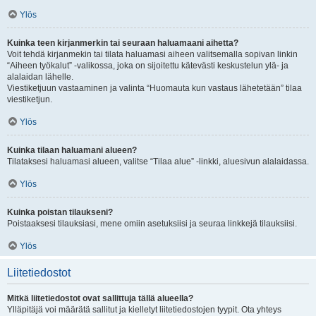
Ylös
Kuinka teen kirjanmerkin tai seuraan haluamaani aihetta?
Voit tehdä kirjanmekin tai tilata haluamasi aiheen valitsemalla sopivan linkin
“Aiheen työkalut” -valikossa, joka on sijoitettu kätevästi keskustelun ylä- ja
alalaidan lähelle.
Viestiketjuun vastaaminen ja valinta “Huomauta kun vastaus lähetetään” tilaa
viestiketjun.
Ylös
Kuinka tilaan haluamani alueen?
Tilataksesi haluamasi alueen, valitse “Tilaa alue” -linkki, aluesivun alalaidassa.
Ylös
Kuinka poistan tilaukseni?
Poistaaksesi tilauksiasi, mene omiin asetuksiisi ja seuraa linkkejä tilauksiisi.
Ylös
Liitetiedostot
Mitkä liitetiedostot ovat sallittuja tällä alueella?
Ylläpitäjä voi määrätä sallitut ja kielletyt liitetiedostojen tyypit. Ota yhteys