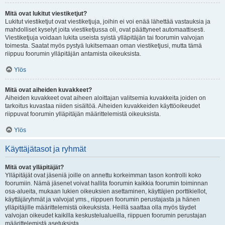
Mitä ovat lukitut viestiketjut?
Lukitut viestiketjut ovat viestiketjuja, joihin ei voi enää lähettää vastauksia ja
mahdolliset kyselyt joita viestiketjussa oli, ovat päättyneet automaattisesti.
Viestiketjuja voidaan lukita useista syistä ylläpitäjän tai foorumin valvojan
toimesta. Saatat myös pystyä lukitsemaan oman viestiketjusi, mutta tämä
riippuu foorumin ylläpitäjän antamista oikeuksista.
Ylös
Mitä ovat aiheiden kuvakkeet?
Aiheiden kuvakkeet ovat aiheen aloittajan valitsemia kuvakkeita joiden on
tarkoitus kuvastaa niiden sisältöä. Aiheiden kuvakkeiden käyttöoikeudet
riippuvat foorumin ylläpitäjän määrittelemistä oikeuksista.
Ylös
Käyttäjätasot ja ryhmät
Mitä ovat ylläpitäjät?
Ylläpitäjät ovat jäseniä joille on annettu korkeimman tason kontrolli koko
foorumiin. Nämä jäsenet voivat hallita foorumin kaikkia foorumin toiminnan
osa-alueita, mukaan lukien oikeuksien asettaminen, käyttäjien porttikiellot,
käyttäjäryhmät ja valvojat yms., riippuen foorumin perustajasta ja hänen
ylläpitäjille määrittelemistä oikeuksista. Heillä saattaa olla myös täydet
valvojan oikeudet kaikilla keskustelualueilla, riippuen foorumin perustajan
määrittelemistä asetuksista.