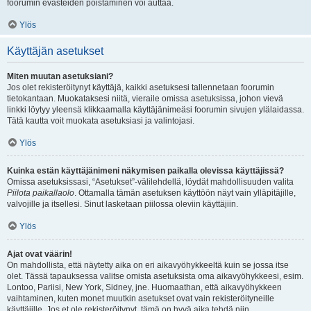
foorumin evästeiden poistaminen voi auttaa.
Ylös
Käyttäjän asetukset
Miten muutan asetuksiani?
Jos olet rekisteröitynyt käyttäjä, kaikki asetuksesi tallennetaan foorumin
tietokantaan. Muokataksesi niitä, vieraile omissa asetuksissa, johon vievä
linkki löytyy yleensä klikkaamalla käyttäjänimeäsi foorumin sivujen ylälaidassa.
Tätä kautta voit muokata asetuksiasi ja valintojasi.
Ylös
Kuinka estän käyttäjänimeni näkymisen paikalla olevissa käyttäjissä?
Omissa asetuksissasi, “Asetukset”-välilehdellä, löydät mahdollisuuden valita
Piilota paikallaolo
. Ottamalla tämän asetuksen käyttöön näyt vain ylläpitäjille,
valvojille ja itsellesi. Sinut lasketaan piilossa oleviin käyttäjiin.
Ylös
Ajat ovat väärin!
On mahdollista, että näytetty aika on eri aikavyöhykkeeltä kuin se jossa itse
olet. Tässä tapauksessa valitse omista asetuksista oma aikavyöhykkeesi, esim.
Lontoo, Pariisi, New York, Sidney, jne. Huomaathan, että aikavyöhykkeen
vaihtaminen, kuten monet muutkin asetukset ovat vain rekisteröityneille
käyttäjille. Jos et ole rekisteröitynyt, tämä on hyvä aika tehdä niin.