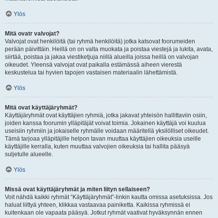
Ylös
Mitä ovatr valvojat?
Valvojat ovat henkilöitä (tai ryhmä henkilöitä) jotka katsovat foorumeiden
perään päivittäin. Heillä on on valta muokata ja poistaa viestejä ja lukita, avata,
siirtää, poistaa ja jakaa viestiketjuja niillä alueilla joissa heillä on valvojan
oikeudet. Yleensä valvojat ovat paikalla estämässä aiheen vierestä
keskustelua tai hyvien tapojen vastaisen materiaalin lähettämistä.
Ylös
Mitä ovat käyttäjäryhmät?
Käyttäjäryhmät ovat käyttäjien ryhmiä, jotka jakavat yhteisön hallittaviin osiin,
joiden kanssa foorumin ylläpitäjät voivat toimia. Jokainen käyttäjä voi kuulua
useisiin ryhmiin ja jokaiselle ryhmälle voidaan määritellä yksilölliset oikeudet.
Tämä tarjoaa ylläpitäjille helpon tavan muuttaa käyttäjien oikeuksia useille
käyttäjille kerralla, kuten muuttaa valvojien oikeuksia tai hallita pääsyä
suljetulle alueelle.
Ylös
Missä ovat käyttäjäryhmät ja miten liityn sellaiseen?
Voit nähdä kaikki ryhmät “Käyttäjäryhmät”-linkin kautta omissa asetuksissa. Jos
haluat liittyä yhteen, klikkaa vastaavaa painiketta. Kaikissa ryhmissä ei
kuitenkaan ole vapaata pääsyä. Jotkut ryhmät vaativat hyväksynnän ennen