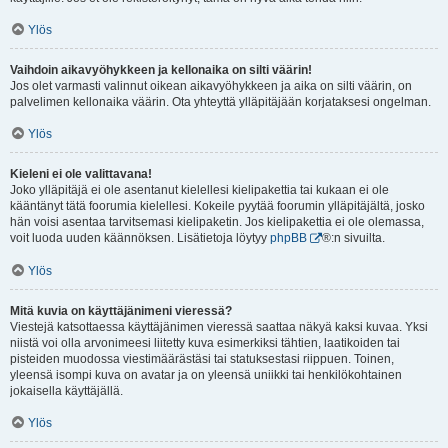
Ylös
Vaihdoin aikavyöhykkeen ja kellonaika on silti väärin!
Jos olet varmasti valinnut oikean aikavyöhykkeen ja aika on silti väärin, on
palvelimen kellonaika väärin. Ota yhteyttä ylläpitäjään korjataksesi ongelman.
Ylös
Kieleni ei ole valittavana!
Joko ylläpitäjä ei ole asentanut kielellesi kielipakettia tai kukaan ei ole
kääntänyt tätä foorumia kielellesi. Kokeile pyytää foorumin ylläpitäjältä, josko
hän voisi asentaa tarvitsemasi kielipaketin. Jos kielipakettia ei ole olemassa,
voit luoda uuden käännöksen. Lisätietoja löytyy
phpBB
®:n sivuilta.
Ylös
Mitä kuvia on käyttäjänimeni vieressä?
Viestejä katsottaessa käyttäjänimen vieressä saattaa näkyä kaksi kuvaa. Yksi
niistä voi olla arvonimeesi liitetty kuva esimerkiksi tähtien, laatikoiden tai
pisteiden muodossa viestimäärästäsi tai statuksestasi riippuen. Toinen,
yleensä isompi kuva on avatar ja on yleensä uniikki tai henkilökohtainen
jokaisella käyttäjällä.
Ylös