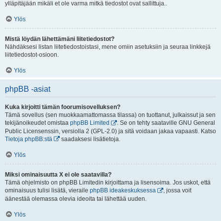
ylläpitäjään mikäli et ole varma mitkä tiedostot ovat sallittuja..
Ylös
Mistä löydän lähettämäni liitetiedostot?
Nähdäksesi listan liitetiedostoistasi, mene omiin asetuksiin ja seuraa linkkejä
liitetiedostot-osioon.
Ylös
phpBB -asiat
Kuka kirjoitti tämän foorumisovelluksen?
Tämä sovellus (sen muokkaamattomassa tilassa) on tuottanut, julkaissut ja sen
tekijänoikeudet omistaa
phpBB Limited
. Se on tehty saataville GNU General
Public Licensenssin, versiolla 2 (GPL-2.0) ja sitä voidaan jakaa vapaasti. Katso
Tietoja phpBB:stä
saadaksesi lisätietoja.
Ylös
Miksi ominaisuutta X ei ole saatavilla?
Tämä ohjelmisto on phpBB Limitedin kirjoittama ja lisensoima. Jos uskot, että
ominaisuus tulisi lisätä, vieraile
phpBB ideakeskuksessa
, jossa voit
äänestää olemassa olevia ideoita tai lähettää uuden.
Ylös