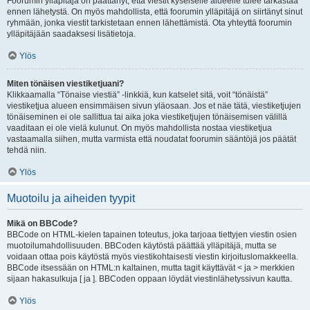
Foorumin ylläpitäjä on päättänyt, että viestit kyseiselle alueelle tulee tarkastaa
ennen lähetystä. On myös mahdollista, että foorumin ylläpitäjä on siirtänyt sinut
ryhmään, jonka viestit tarkistetaan ennen lähettämistä. Ota yhteyttä foorumin
ylläpitäjään saadaksesi lisätietoja.
Ylös
Miten tönäisen viestiketjuani?
Klikkaamalla “Tönaise viestiä” -linkkiä, kun katselet sitä, voit “tönäistä”
viestiketjua alueen ensimmäisen sivun yläosaan. Jos et näe tätä, viestiketjujen
tönäiseminen ei ole sallittua tai aika joka viestiketjujen tönäisemisen välillä
vaaditaan ei ole vielä kulunut. On myös mahdollista nostaa viestiketjua
vastaamalla siihen, mutta varmista että noudatat foorumin sääntöjä jos päätät
tehdä niin.
Ylös
Muotoilu ja aiheiden tyypit
Mikä on BBCode?
BBCode on HTML-kielen tapainen toteutus, joka tarjoaa tiettyjen viestin osien
muotoilumahdollisuuden. BBCoden käytöstä päättää ylläpitäjä, mutta se
voidaan ottaa pois käytöstä myös viestikohtaisesti viestin kirjoituslomakkeella.
BBCode itsessään on HTML:n kaltainen, mutta tagit käyttävät < ja > merkkien
sijaan hakasulkuja [ ja ]. BBCoden oppaan löydät viestinlähetyssivun kautta.
Ylös