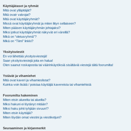
Käyttäjätasot ja ryhmät
Mitä ovat ylläpitäjät?
Mitä ovatr valvojat?
Mitä ovat käyttäjäryhmät?
Missä ovat käyttäjäryhmät ja miten liityn sellaiseen?
Miten pääsen käyttäjäryhmän johtajaksi?
Miksi jotkut käyttäjäryhmät näkyvät eri väreillä?
Mikä on “oletusryhmä”?
Mikä on “Tiimi” linkki?
Yksityisviestit
En voi lähettää yksityisviestejä!
Saan yksityisviestejä joita en halua!
Olen saanut roskapostia tai väärinkäytöksiä sisältäviä viestejä tältä foorumilta!
Ystävät ja vihamiehet
Mitä ovat kaveri ja vihamieslistat?
Kuinka voin lisätä / poistaa käyttäjiä kavereista tai vihamiehistä
Foorumilta hakeminen
Miten etsin alueelta tai alueilta?
Miksi hakuni ei löytänyt mitään?
Miksi haku johti tyhjään sivuun!?
Miten etsin käyttäjiä?
Miten löydän omat viestini ja viestiketjuni?
Seuraaminen ja kirjanmerkit