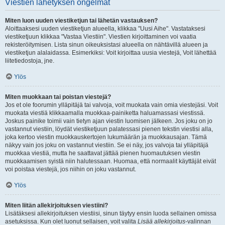
Viestien lähetyksen ongelmat
Miten luon uuden viestiketjun tai lähetän vastauksen?
Aloittaaksesi uuden viestiketjun alueella, klikkaa "Uusi Aihe". Vastataksesi
viestiketjuun klikkaa "Vastaa Viestiin". Viestien kirjoittaminen voi vaatia
rekisteröitymisen. Lista sinun oikeuksistasi alueella on nähtävillä alueen ja
viestiketjun alalaidassa. Esimerkiksi: Voit kirjoittaa uusia viestejä, Voit lähettää
liitetiedostoja, jne.
Ylös
Miten muokkaan tai poistan viestejä?
Jos et ole foorumin ylläpitäjä tai valvoja, voit muokata vain omia viestejäsi. Voit
muokata viestiä klikkaamalla muokkaa-painiketta haluamassasi viestissä.
Joskus painike toimii vain tietyn ajan viestin luomisen jälkeen. Jos joku on jo
vastannut viestiin, löydät viestiketjuun palatessasi pienen tekstin viestisi alla,
joka kertoo viestin muokkauskertojen lukumäärän ja muokkausajan. Tämä
näkyy vain jos joku on vastannut viestiin. Se ei näy, jos valvoja tai ylläpitäjä
muokkaa viestiä, mutta he saattavat jättää pienen huomautuksen viestin
muokkaamisen syistä niin halutessaan. Huomaa, että normaalit käyttäjät eivät
voi poistaa viestejä, jos niihin on joku vastannut.
Ylös
Miten liitän allekirjoituksen viestiini?
Lisätäksesi allekirjoituksen viestiisi, sinun täytyy ensin luoda sellainen omissa
asetuksissa. Kun olet luonut sellaisen, voit valita
Lisää allekirjoitus
-valinnan