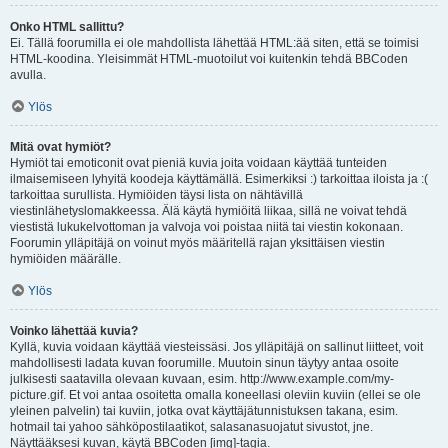
Onko HTML sallittu?
Ei. Tällä foorumilla ei ole mahdollista lähettää HTML:ää siten, että se toimisi
HTML-koodina. Yleisimmät HTML-muotoilut voi kuitenkin tehdä BBCoden
avulla.
Ylös
Mitä ovat hymiöt?
Hymiöt tai emoticonit ovat pieniä kuvia joita voidaan käyttää tunteiden
ilmaisemiseen lyhyitä koodeja käyttämällä. Esimerkiksi :) tarkoittaa iloista ja :(
tarkoittaa surullista. Hymiöiden täysi lista on nähtävillä
viestinlähetyslomakkeessa. Älä käytä hymiöitä liikaa, sillä ne voivat tehdä
viestistä lukukelvottoman ja valvoja voi poistaa niitä tai viestin kokonaan.
Foorumin ylläpitäjä on voinut myös määritellä rajan yksittäisen viestin
hymiöiden määrälle.
Ylös
Voinko lähettää kuvia?
Kyllä, kuvia voidaan käyttää viesteissäsi. Jos ylläpitäjä on sallinut liitteet, voit
mahdollisesti ladata kuvan foorumille. Muutoin sinun täytyy antaa osoite
julkisesti saatavilla olevaan kuvaan, esim. http://www.example.com/my-
picture.gif. Et voi antaa osoitetta omalla koneellasi oleviin kuviin (ellei se ole
yleinen palvelin) tai kuviin, jotka ovat käyttäjätunnistuksen takana, esim.
hotmail tai yahoo sähköpostilaatikot, salasanasuojatut sivustot, jne.
Näyttääksesi kuvan, käytä BBCoden [img]-tagia.