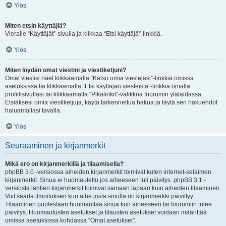
Ylös
Miten etsin käyttäjiä?
Vieraile “Käyttäjät”-sivulla ja klikkaa “Etsi käyttäjä”-linkkiä.
Ylös
Miten löydän omat viestini ja viestiketjuni?
Omat viestisi näet klikkaamalla “Katso omia viestejäsi”-linkkiä omissa
asetuksissa tai klikkaamalla “Etsi käyttäjän viesteistä”-linkkiä omalla
profiilisivullasi tai klikkaamalla “Pikalinkit”-valikkoa foorumin ylälaidassa.
Etsiäksesi omia viestiketjuja, käytä tarkennettua hakua ja täytä sen hakuehdot
haluamallasi tavalla.
Ylös
Seuraaminen ja kirjanmerkit
Mikä ero on kirjanmerkillä ja tilaamisella?
phpBB 3.0 -versiossa aiheiden kirjanmerkit toimivat kuten internet-selaimen
kirjanmerkit. Sinua ei huomautettu jos aiheeseen tuli päivitys. phpBB 3.1 -
versiosta lähtien kirjanmerkit toimivat samaan tapaan kuin aiheiden tilaaminen.
Voit saada ilmoituksen kun aihe josta sinulla on kirjanmerkki päivittyy.
Tilaaminen puolestaan huomauttaa sinua kun aiheeseen tai foorumiin tulee
päivitys. Huomautusten asetukset ja tilausten asetukset voidaan määrittää
omissa asetuksissa kohdassa “Omat asetukset”.