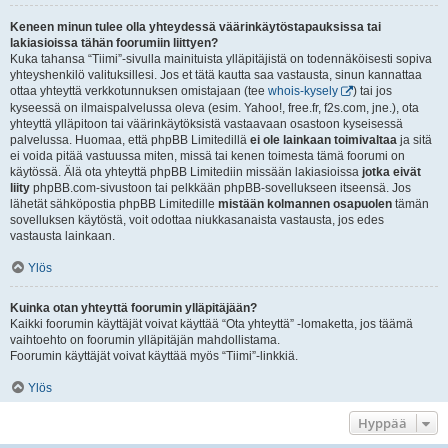
Keneen minun tulee olla yhteydessä väärinkäytöstapauksissa tai
lakiasioissa tähän foorumiin liittyen?
Kuka tahansa “Tiimi”-sivulla mainituista ylläpitäjistä on todennäköisesti sopiva
yhteyshenkilö valituksillesi. Jos et tätä kautta saa vastausta, sinun kannattaa
ottaa yhteyttä verkkotunnuksen omistajaan (tee
whois-kysely
) tai jos
kyseessä on ilmaispalvelussa oleva (esim. Yahoo!, free.fr, f2s.com, jne.), ota
yhteyttä ylläpitoon tai väärinkäytöksistä vastaavaan osastoon kyseisessä
palvelussa. Huomaa, että phpBB Limitedillä
ei ole lainkaan toimivaltaa
ja sitä
ei voida pitää vastuussa miten, missä tai kenen toimesta tämä foorumi on
käytössä. Älä ota yhteyttä phpBB Limitediin missään lakiasioissa
jotka eivät
liity
phpBB.com-sivustoon tai pelkkään phpBB-sovellukseen itseensä. Jos
lähetät sähköpostia phpBB Limitedille
mistään kolmannen osapuolen
tämän
sovelluksen käytöstä, voit odottaa niukkasanaista vastausta, jos edes
vastausta lainkaan.
Ylös
Kuinka otan yhteyttä foorumin ylläpitäjään?
Kaikki foorumin käyttäjät voivat käyttää “Ota yhteyttä” -lomaketta, jos täämä
vaihtoehto on foorumin ylläpitäjän mahdollistama.
Foorumin käyttäjät voivat käyttää myös “Tiimi”-linkkiä.
Ylös
Hyppää