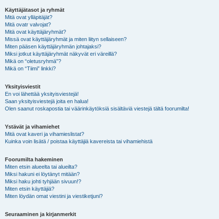
Käyttäjätasot ja ryhmät
Mitä ovat ylläpitäjät?
Mitä ovatr valvojat?
Mitä ovat käyttäjäryhmät?
Missä ovat käyttäjäryhmät ja miten liityn sellaiseen?
Miten pääsen käyttäjäryhmän johtajaksi?
Miksi jotkut käyttäjäryhmät näkyvät eri väreillä?
Mikä on “oletusryhmä”?
Mikä on “Tiimi” linkki?
Yksityisviestit
En voi lähettää yksityisviestejä!
Saan yksityisviestejä joita en halua!
Olen saanut roskapostia tai väärinkäytöksiä sisältäviä viestejä tältä foorumilta!
Ystävät ja vihamiehet
Mitä ovat kaveri ja vihamieslistat?
Kuinka voin lisätä / poistaa käyttäjiä kavereista tai vihamiehistä
Foorumilta hakeminen
Miten etsin alueelta tai alueilta?
Miksi hakuni ei löytänyt mitään?
Miksi haku johti tyhjään sivuun!?
Miten etsin käyttäjiä?
Miten löydän omat viestini ja viestiketjuni?
Seuraaminen ja kirjanmerkit