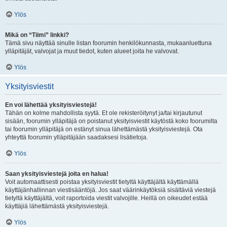
Ylös
Mikä on “Tiimi” linkki?
Tämä sivu näyttää sinulle listan foorumin henkilökunnasta, mukaanluettuna
ylläpitäjät, valvojat ja muut tiedot, kuten alueet joita he valvovat.
Ylös
Yksityisviestit
En voi lähettää yksityisviestejä!
Tähän on kolme mahdollista syytä. Et ole rekisteröitynyt ja/tai kirjautunut
sisään, foorumin ylläpitäjä on poistanut yksityisviestit käytöstä koko foorumilta
tai foorumin ylläpitäjä on estänyt sinua lähettämästä yksityisviestejä. Ota
yhteyttä foorumin ylläpitäjään saadaksesi lisätietoja.
Ylös
Saan yksityisviestejä joita en halua!
Voit automaattisesti poistaa yksityisviestit tietyltä käyttäjältä käyttämällä
käyttäjänhallinnan viestisääntöjä. Jos saat väärinkäytöksiä sisältäviä viestejä
tietyltä käyttäjältä, voit raportoida viestit valvojille. Heillä on oikeudet estää
käyttäjiä lähettämästä yksityisviestejä.
Ylös