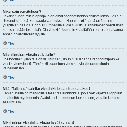
Ylös
Miksi sain varoituksen?
Jokaisen foorumin ylläpitäjällä on omat säännöt heidän sivustollensa. Jos olet
rikkonut sääntöä, voit saada varoituksen. Huomioi, että tämä on foorumin
ylläpitäjän päätös ja phpBB Limitedillä ei ole sivustolla annettavien varoitusten
kanssa mitään tekemistä. Ota yhteyttä foorumin ylläpitäjään, jos olet epävarma
annetun varoituksen syystä.
Ylös
Miten ilmoitan viestin valvojalle?
Jos foorumin ylläpitäjä on sallinut sen, sinun pitäisi nähdä raportointipainike
viestin yhteydessä. Tämän klikkaaminen vie sinut viestin raportoinnin
vaiheiden läpi.
Ylös
Mitä “Tallenna”-painike viestin kirjoittamisessa tekee?
Tämän avulla on mahdollista tallentaa luonnoksia, jotka voit kirjoittaa loppuun
ja lähettää myöhemmin. Avataksesi tallennetun luonnoksen, vieraile komissa
asetuksissa.
Ylös
Miksi minun viestini tarvitsee hyväksynnän?