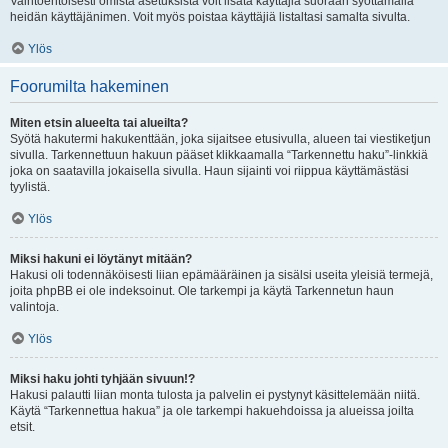
Vaihtoehtoisesti omista asetuksista voit lisätä käyttäjiä suoraan syöttämällä
heidän käyttäjänimen. Voit myös poistaa käyttäjiä listaltasi samalta sivulta.
Ylös
Foorumilta hakeminen
Miten etsin alueelta tai alueilta?
Syötä hakutermi hakukenttään, joka sijaitsee etusivulla, alueen tai viestiketjun
sivulla. Tarkennettuun hakuun pääset klikkaamalla “Tarkennettu haku”-linkkiä
joka on saatavilla jokaisella sivulla. Haun sijainti voi riippua käyttämästäsi
tyylistä.
Ylös
Miksi hakuni ei löytänyt mitään?
Hakusi oli todennäköisesti liian epämääräinen ja sisälsi useita yleisiä termejä,
joita phpBB ei ole indeksoinut. Ole tarkempi ja käytä Tarkennetun haun
valintoja.
Ylös
Miksi haku johti tyhjään sivuun!?
Hakusi palautti liian monta tulosta ja palvelin ei pystynyt käsittelemään niitä.
Käytä “Tarkennettua hakua” ja ole tarkempi hakuehdoissa ja alueissa joilta
etsit.