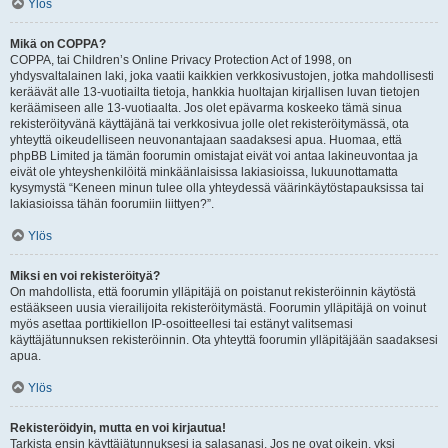
Ylös
Mikä on COPPA?
COPPA, tai Children’s Online Privacy Protection Act of 1998, on
yhdysvaltalainen laki, joka vaatii kaikkien verkkosivustojen, jotka mahdollisesti
keräävät alle 13-vuotiailta tietoja, hankkia huoltajan kirjallisen luvan tietojen
keräämiseen alle 13-vuotiaalta. Jos olet epävarma koskeeko tämä sinua
rekisteröityvänä käyttäjänä tai verkkosivua jolle olet rekisteröitymässä, ota
yhteyttä oikeudelliseen neuvonantajaan saadaksesi apua. Huomaa, että
phpBB Limited ja tämän foorumin omistajat eivät voi antaa lakineuvontaa ja
eivät ole yhteyshenkilöitä minkäänlaisissa lakiasioissa, lukuunottamatta
kysymystä “Keneen minun tulee olla yhteydessä väärinkäytöstapauksissa tai
lakiasioissa tähän foorumiin liittyen?”.
Ylös
Miksi en voi rekisteröityä?
On mahdollista, että foorumin ylläpitäjä on poistanut rekisteröinnin käytöstä
estääkseen uusia vierailijoita rekisteröitymästä. Foorumin ylläpitäjä on voinut
myös asettaa porttikiellon IP-osoitteellesi tai estänyt valitsemasi
käyttäjätunnuksen rekisteröinnin. Ota yhteyttä foorumin ylläpitäjään saadaksesi
apua.
Ylös
Rekisteröidyin, mutta en voi kirjautua!
Tarkista ensin käyttäjätunnuksesi ja salasanasi. Jos ne ovat oikein, yksi