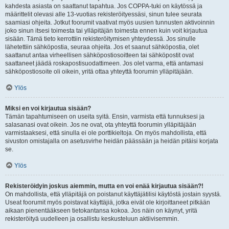
kahdesta asiasta on saattanut tapahtua. Jos COPPA-tuki on käytössä ja
määrittelit olevasi alle 13-vuotias rekisteröityessäsi, sinun tulee seurata
saamiasi ohjeita. Jotkut foorumit vaativat myös uusien tunnusten aktivoinnin
joko sinun itsesi toimesta tai ylläpitäjän toimesta ennen kuin voit kirjautua
sisään. Tämä tieto kerrottiin rekisteröitymisen yhteydessä. Jos sinulle
lähetettiin sähköpostia, seuraa ohjeita. Jos et saanut sähköpostia, olet
saattanut antaa virheellisen sähköpostiosoitteen tai sähköpostit ovat
saattaneet jäädä roskapostisuodattimeen. Jos olet varma, että antamasi
sähköpostiosoite oli oikein, yritä ottaa yhteyttä foorumin ylläpitäjään.
Ylös
Miksi en voi kirjautua sisään?
Tämän tapahtumiseen on useita syitä. Ensin, varmista että tunnuksesi ja
salasanasi ovat oikein. Jos ne ovat, ota yhteyttä foorumin ylläpitäjään
varmistaaksesi, että sinulla ei ole porttikieltoja. On myös mahdollista, että
sivuston omistajalla on asetusvirhe heidän päässään ja heidän pitäisi korjata
se.
Ylös
Rekisteröidyin joskus aiemmin, mutta en voi enää kirjautua sisään?!
On mahdollista, että ylläpitäjä on poistanut käyttäjätilisi käytöstä jostain syystä.
Useat foorumit myös poistavat käyttäjiä, jotka eivät ole kirjoittaneet pitkään
aikaan pienentääkseen tietokantansa kokoa. Jos näin on käynyt, yritä
rekisteröityä uudelleen ja osallistu keskusteluun aktiivisemmin.