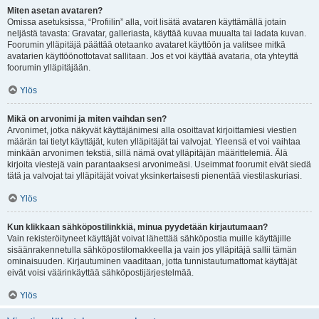
Miten asetan avataren?
Omissa asetuksissa, “Profiilin” alla, voit lisätä avataren käyttämällä jotain
neljästä tavasta: Gravatar, galleriasta, käyttää kuvaa muualta tai ladata kuvan.
Foorumin ylläpitäjä päättää otetaanko avataret käyttöön ja valitsee mitkä
avatarien käyttöönottotavat sallitaan. Jos et voi käyttää avataria, ota yhteyttä
foorumin ylläpitäjään.
Ylös
Mikä on arvonimi ja miten vaihdan sen?
Arvonimet, jotka näkyvät käyttäjänimesi alla osoittavat kirjoittamiesi viestien
määrän tai tietyt käyttäjät, kuten ylläpitäjät tai valvojat. Yleensä et voi vaihtaa
minkään arvonimen tekstiä, sillä nämä ovat ylläpitäjän määrittelemiä. Älä
kirjoita viestejä vain parantaaksesi arvonimeäsi. Useimmat foorumit eivät siedä
tätä ja valvojat tai ylläpitäjät voivat yksinkertaisesti pienentää viestilaskuriasi.
Ylös
Kun klikkaan sähköpostilinkkiä, minua pyydetään kirjautumaan?
Vain rekisteröityneet käyttäjät voivat lähettää sähköpostia muille käyttäjille
sisäänrakennetulla sähköpostilomakkeella ja vain jos ylläpitäjä sallii tämän
ominaisuuden. Kirjautuminen vaaditaan, jotta tunnistautumattomat käyttäjät
eivät voisi väärinkäyttää sähköpostijärjestelmää.
Ylös