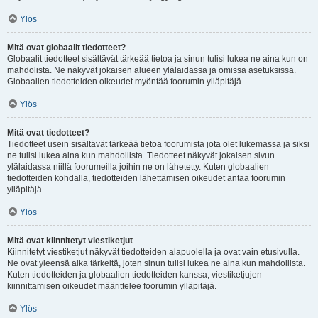
Ylös
Mitä ovat globaalit tiedotteet?
Globaalit tiedotteet sisältävät tärkeää tietoa ja sinun tulisi lukea ne aina kun on
mahdolista. Ne näkyvät jokaisen alueen ylälaidassa ja omissa asetuksissa.
Globaalien tiedotteiden oikeudet myöntää foorumin ylläpitäjä.
Ylös
Mitä ovat tiedotteet?
Tiedotteet usein sisältävät tärkeää tietoa foorumista jota olet lukemassa ja siksi
ne tulisi lukea aina kun mahdollista. Tiedotteet näkyvät jokaisen sivun
ylälaidassa niillä foorumeilla joihin ne on lähetetty. Kuten globaalien
tiedotteiden kohdalla, tiedotteiden lähettämisen oikeudet antaa foorumin
ylläpitäjä.
Ylös
Mitä ovat kiinnitetyt viestiketjut
Kiinnitetyt viestiketjut näkyvät tiedotteiden alapuolella ja ovat vain etusivulla.
Ne ovat yleensä aika tärkeitä, joten sinun tulisi lukea ne aina kun mahdollista.
Kuten tiedotteiden ja globaalien tiedotteiden kanssa, viestiketjujen
kiinnittämisen oikeudet määrittelee foorumin ylläpitäjä.
Ylös