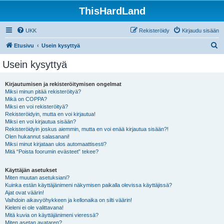
ThisHardLand
UKK
Rekisteröidy
Kirjaudu sisään
E
Etusivu
Usein kysyttyä
t
Usein kysyttyä
s
i
Kirjautumisen ja rekisteröitymisen ongelmat
Miksi minun pitää rekisteröityä?
Mikä on COPPA?
Miksi en voi rekisteröityä?
Rekisteröidyin, mutta en voi kirjautua!
Miksi en voi kirjautua sisään?
Rekisteröidyin joskus aiemmin, mutta en voi enää kirjautua sisään?!
Olen hukannut salasanani!
Miksi minut kirjataan ulos automaattisesti?
Mitä “Poista foorumin evästeet” tekee?
Käyttäjän asetukset
Miten muutan asetuksiani?
Kuinka estän käyttäjänimeni näkymisen paikalla olevissa käyttäjissä?
Ajat ovat väärin!
Vaihdoin aikavyöhykkeen ja kellonaika on silti väärin!
Kieleni ei ole valittavana!
Mitä kuvia on käyttäjänimeni vieressä?
Miten asetan avataren?