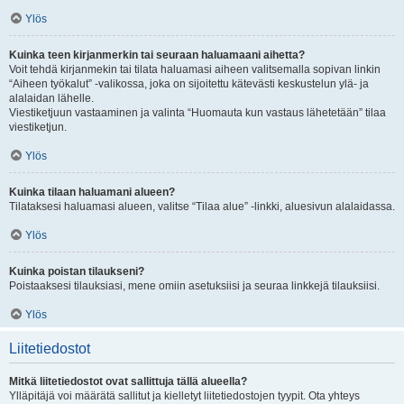
Ylös
Kuinka teen kirjanmerkin tai seuraan haluamaani aihetta?
Voit tehdä kirjanmekin tai tilata haluamasi aiheen valitsemalla sopivan linkin
“Aiheen työkalut” -valikossa, joka on sijoitettu kätevästi keskustelun ylä- ja
alalaidan lähelle.
Viestiketjuun vastaaminen ja valinta “Huomauta kun vastaus lähetetään” tilaa
viestiketjun.
Ylös
Kuinka tilaan haluamani alueen?
Tilataksesi haluamasi alueen, valitse “Tilaa alue” -linkki, aluesivun alalaidassa.
Ylös
Kuinka poistan tilaukseni?
Poistaaksesi tilauksiasi, mene omiin asetuksiisi ja seuraa linkkejä tilauksiisi.
Ylös
Liitetiedostot
Mitkä liitetiedostot ovat sallittuja tällä alueella?
Ylläpitäjä voi määrätä sallitut ja kielletyt liitetiedostojen tyypit. Ota yhteys