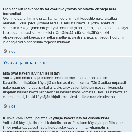
Olen saanut roskapostia tai väärinkäytöksiä sisältäviä viestejä tältä
foorumilta!
Olemme pahoillamme siitä. Tämän foorumin sähköpostilomake sisältää
ominaisuuksia, jotka yrittävät estää ja seurata käyttäjiä, jotka lähettävät
sellaisia viestejä, joten ota yhteyttä foorumin ylläpitäjään ja lähetä hänelle täysi
kopio saamastasi sähköpostista. On tärkeää, että se sisältää kaikki
otsaketiedot sähköpostista, jotka sisältävät viestin lähettäjän tiedot. Foorumin
ylläpitäjä voi sitten toimia tarpeen mukaan.
Ylös
Ystävät ja vihamiehet
Mitä ovat kaveri ja vihamieslistat?
Voit käyttää näitä listoja muiden foorumin käyttäjien organisointiin.
Kaverilistalle lisätään käyttäjiä omien asetusten kautta. Tämä auttaa nopeasti
näkemään jos he ovat paikalla ja yksityisviestien lähettämisessä. Teemasta
riippuen näiden käyttäjien viestit saatetaan myös korostaa. Jos lisäät käyttäjän
vihamieheksi, kaikki käyttäjän kirjoittamat viestit piilotetaan oletuksena.
Ylös
Kuinka voin lisätä / poistaa käyttäjiä kavereista tai vihamiehistä
Voit lisätä käyttäjiä listoihisi kahdella tapaa. Jokaisen käyttäjän profiilissa on
linkki jonka kautta voit lisätä heidät joko kavereihin tai vihamiehiin.