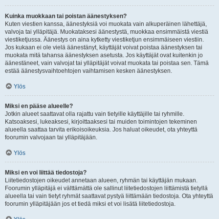
Kuinka muokkaan tai poistan äänestyksen?
Kuten viestien kanssa, äänestyksiä voi muokata vain alkuperäinen lähettäjä,
valvoja tai ylläpitäjä. Muokataksesi äänestystä, muokkaa ensimmäistä viestiä
viestiketjussa. Äänestys on aina kytketty viestiketjun ensimmäiseen viestiin.
Jos kukaan ei ole vielä äänestänyt, käyttäjät voivat poistaa äänestyksen tai
muokata mitä tahansa äänestyksen asetusta. Jos käyttäjät ovat kuitenkin jo
äänestäneet, vain valvojat tai ylläpitäjät voivat muokata tai poistaa sen. Tämä
estää äänestysvaihtoehtojen vaihtamisen kesken äänestyksen.
Ylös
Miksi en pääse alueelle?
Jotkin alueet saattavat olla rajattu vain tietyille käyttäjille tai ryhmille.
Katsoaksesi, lukeaksesi, kirjoittaaksesi tai muiden toimintojen tekeminen
alueella saattaa tarvita erikoisoikeuksia. Jos haluat oikeudet, ota yhteyttä
foorumin valvojaan tai ylläpitäjään.
Ylös
Miksi en voi liittää tiedostoja?
Liitetiedostojen oikeudet annetaan alueen, ryhmän tai käyttäjän mukaan.
Foorumin ylläpitäjä ei välttämättä ole sallinut liitetiedostojen liittämistä tietyllä
alueella tai vain tietyt ryhmät saattavat pystyä liittämään tiedostoja. Ota yhteyttä
foorumin ylläpitäjään jos et tiedä miksi et voi lisätä liitetiedostoja.