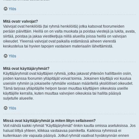
Ylös
Mitä ovatr valvojat?
Valvojat ovat henkilöitä (tai ryhmä henkilöitä) jotka katsovat foorumeiden
perään päivittäin. Heillä on on valta muokata ja poistaa viestejä ja lukita, avata,
siirtää, poistaa ja jakaa viestiketjuja niillä alueilla joissa heillä on valvojan
oikeudet. Yleensä valvojat ovat paikalla estämässä aiheen vierestä
keskustelua tai hyvien tapojen vastaisen materiaalin lähettämistä.
Ylös
Mitä ovat käyttäjäryhmät?
Käyttäjäryhmät ovat käyttäjien ryhmiä, jotka jakavat yhteisön hallittaviin osiin,
joiden kanssa foorumin ylläpitäjät voivat toimia. Jokainen käyttäjä voi kuulua
useisiin ryhmiin ja jokaiselle ryhmälle voidaan määritellä yksilölliset oikeudet.
Tämä tarjoaa ylläpitäjille helpon tavan muuttaa käyttäjien oikeuksia useille
käyttäjille kerralla, kuten muuttaa valvojien oikeuksia tai hallita pääsyä
suljetulle alueelle.
Ylös
Missä ovat käyttäjäryhmät ja miten liityn sellaiseen?
Voit nähdä kaikki ryhmät “Käyttäjäryhmät”-linkin kautta omissa asetuksissa. Jos
haluat liittyä yhteen, klikkaa vastaavaa painiketta. Kaikissa ryhmissä ei
kuitenkaan ole vapaata pääsyä. Jotkut ryhmät vaativat hyväksynnän ennen