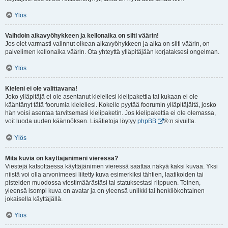
Ylös
Vaihdoin aikavyöhykkeen ja kellonaika on silti väärin!
Jos olet varmasti valinnut oikean aikavyöhykkeen ja aika on silti väärin, on
palvelimen kellonaika väärin. Ota yhteyttä ylläpitäjään korjataksesi ongelman.
Ylös
Kieleni ei ole valittavana!
Joko ylläpitäjä ei ole asentanut kielellesi kielipakettia tai kukaan ei ole
kääntänyt tätä foorumia kielellesi. Kokeile pyytää foorumin ylläpitäjältä, josko
hän voisi asentaa tarvitsemasi kielipaketin. Jos kielipakettia ei ole olemassa,
voit luoda uuden käännöksen. Lisätietoja löytyy
phpBB
®:n sivuilta.
Ylös
Mitä kuvia on käyttäjänimeni vieressä?
Viestejä katsottaessa käyttäjänimen vieressä saattaa näkyä kaksi kuvaa. Yksi
niistä voi olla arvonimeesi liitetty kuva esimerkiksi tähtien, laatikoiden tai
pisteiden muodossa viestimäärästäsi tai statuksestasi riippuen. Toinen,
yleensä isompi kuva on avatar ja on yleensä uniikki tai henkilökohtainen
jokaisella käyttäjällä.
Ylös