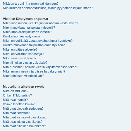
Mikä on arvonimi ja miten vaihdan sen?
Kun klikkaan sähköpostilinkkiä, minua pyydetään kirjautumaan?
Viestien lähetyksen ongelmat
Miten luon uuden viestiketjun tai lähetän vastauksen?
Miten muokkaan tai poistan viestejä?
Miten liitän allekirjoituksen viestiini?
Kuinka luon äänestyksen?
Miksi en voi lisätä vastausvaihtoehtoja kyselyyn?
Kuinka muokkaan tai poistan äänestyksen?
Miksi en pääse alueelle?
Miksi en voi liittää tiedostoja?
Miksi sain varoituksen?
Miten ilmoitan viestin valvojalle?
Mitä “Tallenna”-painike viestin kirjoittamisessa tekee?
Miksi minun viestini tarvitsee hyväksynnän?
Miten tönäisen viestiketjuani?
Muotoilu ja aiheiden tyypit
Mikä on BBCode?
Onko HTML sallittu?
Mitä ovat hymiöt?
Voinko lähettää kuvia?
Mitä ovat globaalit tiedotteet?
Mitä ovat tiedotteet?
Mitä ovat kiinnitetyt viestiketjut
Mitä ovat lukitut viestiketjut?
Mitä ovat aiheiden kuvakkeet?