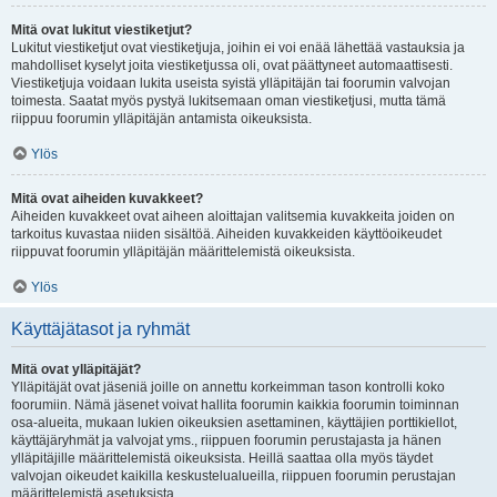
Mitä ovat lukitut viestiketjut?
Lukitut viestiketjut ovat viestiketjuja, joihin ei voi enää lähettää vastauksia ja
mahdolliset kyselyt joita viestiketjussa oli, ovat päättyneet automaattisesti.
Viestiketjuja voidaan lukita useista syistä ylläpitäjän tai foorumin valvojan
toimesta. Saatat myös pystyä lukitsemaan oman viestiketjusi, mutta tämä
riippuu foorumin ylläpitäjän antamista oikeuksista.
Ylös
Mitä ovat aiheiden kuvakkeet?
Aiheiden kuvakkeet ovat aiheen aloittajan valitsemia kuvakkeita joiden on
tarkoitus kuvastaa niiden sisältöä. Aiheiden kuvakkeiden käyttöoikeudet
riippuvat foorumin ylläpitäjän määrittelemistä oikeuksista.
Ylös
Käyttäjätasot ja ryhmät
Mitä ovat ylläpitäjät?
Ylläpitäjät ovat jäseniä joille on annettu korkeimman tason kontrolli koko
foorumiin. Nämä jäsenet voivat hallita foorumin kaikkia foorumin toiminnan
osa-alueita, mukaan lukien oikeuksien asettaminen, käyttäjien porttikiellot,
käyttäjäryhmät ja valvojat yms., riippuen foorumin perustajasta ja hänen
ylläpitäjille määrittelemistä oikeuksista. Heillä saattaa olla myös täydet
valvojan oikeudet kaikilla keskustelualueilla, riippuen foorumin perustajan
määrittelemistä asetuksista.