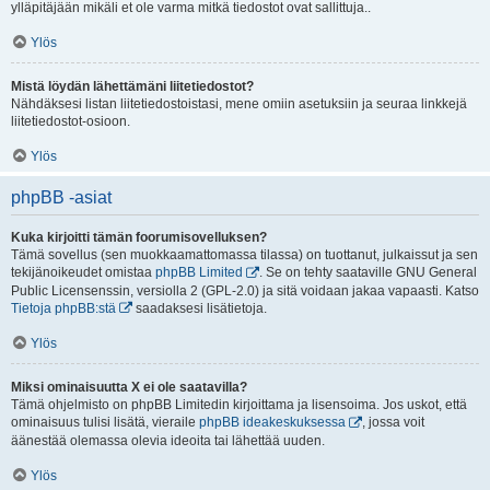
ylläpitäjään mikäli et ole varma mitkä tiedostot ovat sallittuja..
Ylös
Mistä löydän lähettämäni liitetiedostot?
Nähdäksesi listan liitetiedostoistasi, mene omiin asetuksiin ja seuraa linkkejä
liitetiedostot-osioon.
Ylös
phpBB -asiat
Kuka kirjoitti tämän foorumisovelluksen?
Tämä sovellus (sen muokkaamattomassa tilassa) on tuottanut, julkaissut ja sen
tekijänoikeudet omistaa
phpBB Limited
. Se on tehty saataville GNU General
Public Licensenssin, versiolla 2 (GPL-2.0) ja sitä voidaan jakaa vapaasti. Katso
Tietoja phpBB:stä
saadaksesi lisätietoja.
Ylös
Miksi ominaisuutta X ei ole saatavilla?
Tämä ohjelmisto on phpBB Limitedin kirjoittama ja lisensoima. Jos uskot, että
ominaisuus tulisi lisätä, vieraile
phpBB ideakeskuksessa
, jossa voit
äänestää olemassa olevia ideoita tai lähettää uuden.
Ylös