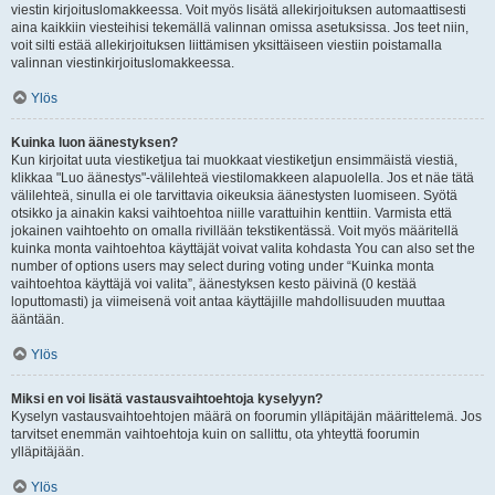
viestin kirjoituslomakkeessa. Voit myös lisätä allekirjoituksen automaattisesti
aina kaikkiin viesteihisi tekemällä valinnan omissa asetuksissa. Jos teet niin,
voit silti estää allekirjoituksen liittämisen yksittäiseen viestiin poistamalla
valinnan viestinkirjoituslomakkeessa.
Ylös
Kuinka luon äänestyksen?
Kun kirjoitat uuta viestiketjua tai muokkaat viestiketjun ensimmäistä viestiä,
klikkaa "Luo äänestys"-välilehteä viestilomakkeen alapuolella. Jos et näe tätä
välilehteä, sinulla ei ole tarvittavia oikeuksia äänestysten luomiseen. Syötä
otsikko ja ainakin kaksi vaihtoehtoa niille varattuihin kenttiin. Varmista että
jokainen vaihtoehto on omalla rivillään tekstikentässä. Voit myös määritellä
kuinka monta vaihtoehtoa käyttäjät voivat valita kohdasta You can also set the
number of options users may select during voting under “Kuinka monta
vaihtoehtoa käyttäjä voi valita”, äänestyksen kesto päivinä (0 kestää
loputtomasti) ja viimeisenä voit antaa käyttäjille mahdollisuuden muuttaa
ääntään.
Ylös
Miksi en voi lisätä vastausvaihtoehtoja kyselyyn?
Kyselyn vastausvaihtoehtojen määrä on foorumin ylläpitäjän määrittelemä. Jos
tarvitset enemmän vaihtoehtoja kuin on sallittu, ota yhteyttä foorumin
ylläpitäjään.
Ylös