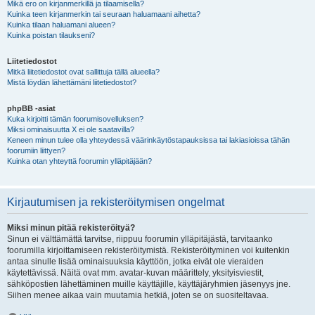
Mikä ero on kirjanmerkillä ja tilaamisella?
Kuinka teen kirjanmerkin tai seuraan haluamaani aihetta?
Kuinka tilaan haluamani alueen?
Kuinka poistan tilaukseni?
Liitetiedostot
Mitkä liitetiedostot ovat sallittuja tällä alueella?
Mistä löydän lähettämäni liitetiedostot?
phpBB -asiat
Kuka kirjoitti tämän foorumisovelluksen?
Miksi ominaisuutta X ei ole saatavilla?
Keneen minun tulee olla yhteydessä väärinkäytöstapauksissa tai lakiasioissa tähän
foorumiin liittyen?
Kuinka otan yhteyttä foorumin ylläpitäjään?
Kirjautumisen ja rekisteröitymisen ongelmat
Miksi minun pitää rekisteröityä?
Sinun ei välttämättä tarvitse, riippuu foorumin ylläpitäjästä, tarvitaanko
foorumilla kirjoittamiseen rekisteröitymistä. Rekisteröityminen voi kuitenkin
antaa sinulle lisää ominaisuuksia käyttöön, jotka eivät ole vieraiden
käytettävissä. Näitä ovat mm. avatar-kuvan määrittely, yksityisviestit,
sähköpostien lähettäminen muille käyttäjille, käyttäjäryhmien jäsenyys jne.
Siihen menee aikaa vain muutamia hetkiä, joten se on suositeltavaa.