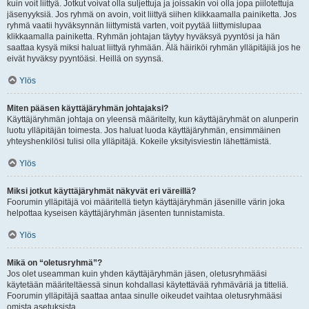
kuin voit liittyä. Jotkut voivat olla suljettuja ja joissakin voi olla jopa piilotettuja
jäsenyyksiä. Jos ryhmä on avoin, voit liittyä siihen klikkaamalla painiketta. Jos
ryhmä vaatii hyväksynnän liittymistä varten, voit pyytää liittymislupaa
klikkaamalla painiketta. Ryhmän johtajan täytyy hyväksyä pyyntösi ja hän
saattaa kysyä miksi haluat liittyä ryhmään. Älä häiriköi ryhmän ylläpitäjiä jos he
eivät hyväksy pyyntöäsi. Heillä on syynsä.
Ylös
Miten pääsen käyttäjäryhmän johtajaksi?
Käyttäjäryhmän johtaja on yleensä määritelty, kun käyttäjäryhmät on alunperin
luotu ylläpitäjän toimesta. Jos haluat luoda käyttäjäryhmän, ensimmäinen
yhteyshenkilösi tulisi olla ylläpitäjä. Kokeile yksityisviestin lähettämistä.
Ylös
Miksi jotkut käyttäjäryhmät näkyvät eri väreillä?
Foorumin ylläpitäjä voi määritellä tietyn käyttäjäryhmän jäsenille värin joka
helpottaa kyseisen käyttäjäryhmän jäsenten tunnistamista.
Ylös
Mikä on “oletusryhmä”?
Jos olet useamman kuin yhden käyttäjäryhmän jäsen, oletusryhmääsi
käytetään määriteltäessä sinun kohdallasi käytettävää ryhmäväriä ja titteliä.
Foorumin ylläpitäjä saattaa antaa sinulle oikeudet vaihtaa oletusryhmääsi
omista asetuksista.