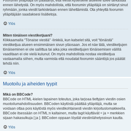
Foorumin ylläpitäjä on päättänyt, että viestit kyseiselle alueelle tulee tarkastaa
ennen lähetystä. On myös mahdollista, että foorumin ylläpitäjä on siirtänyt sinut
ryhmään, jonka viestit tarkistetaan ennen lähettämistä. Ota yhteyttä foorumin
ylläpitäjään saadaksesi lisätietoja.
Ylös
Miten tönäisen viestiketjuani?
Klikkaamalla “Tönaise viestiä” -linkkiä, kun katselet sitä, voit “tönäistä”
viestiketjua alueen ensimmäisen sivun yläosaan. Jos et näe tätä, viestiketjujen
tönäiseminen ei ole sallittua tai aika joka viestiketjujen tönäisemisen välillä
vaaditaan ei ole vielä kulunut. On myös mahdollista nostaa viestiketjua
vastaamalla siihen, mutta varmista että noudatat foorumin sääntöjä jos päätät
tehdä niin.
Ylös
Muotoilu ja aiheiden tyypit
Mikä on BBCode?
BBCode on HTML-kielen tapainen toteutus, joka tarjoaa tiettyjen viestin osien
muotoilumahdollisuuden. BBCoden käytöstä päättää ylläpitäjä, mutta se
voidaan ottaa pois käytöstä myös viestikohtaisesti viestin kirjoituslomakkeella.
BBCode itsessään on HTML:n kaltainen, mutta tagit käyttävät < ja > merkkien
sijaan hakasulkuja [ ja ]. BBCoden oppaan löydät viestinlähetyssivun kautta.
Ylös