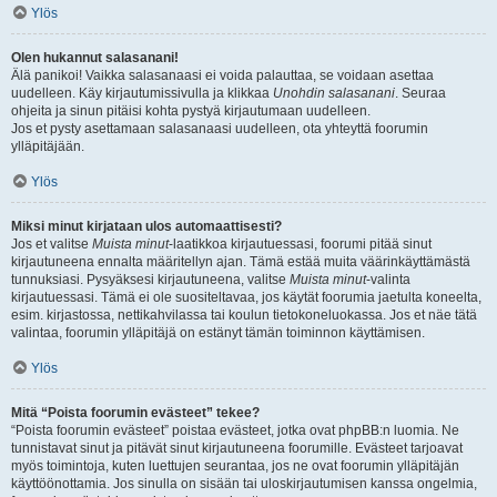
Ylös
Olen hukannut salasanani!
Älä panikoi! Vaikka salasanaasi ei voida palauttaa, se voidaan asettaa
uudelleen. Käy kirjautumissivulla ja klikkaa
Unohdin salasanani
. Seuraa
ohjeita ja sinun pitäisi kohta pystyä kirjautumaan uudelleen.
Jos et pysty asettamaan salasanaasi uudelleen, ota yhteyttä foorumin
ylläpitäjään.
Ylös
Miksi minut kirjataan ulos automaattisesti?
Jos et valitse
Muista minut
-laatikkoa kirjautuessasi, foorumi pitää sinut
kirjautuneena ennalta määritellyn ajan. Tämä estää muita väärinkäyttämästä
tunnuksiasi. Pysyäksesi kirjautuneena, valitse
Muista minut
-valinta
kirjautuessasi. Tämä ei ole suositeltavaa, jos käytät foorumia jaetulta koneelta,
esim. kirjastossa, nettikahvilassa tai koulun tietokoneluokassa. Jos et näe tätä
valintaa, foorumin ylläpitäjä on estänyt tämän toiminnon käyttämisen.
Ylös
Mitä “Poista foorumin evästeet” tekee?
“Poista foorumin evästeet” poistaa evästeet, jotka ovat phpBB:n luomia. Ne
tunnistavat sinut ja pitävät sinut kirjautuneena foorumille. Evästeet tarjoavat
myös toimintoja, kuten luettujen seurantaa, jos ne ovat foorumin ylläpitäjän
käyttöönottamia. Jos sinulla on sisään tai uloskirjautumisen kanssa ongelmia,