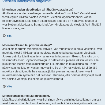
Viestien lähetyksen ongelmat
Miten luon uuden viestiketjun tai lähetän vastauksen?
Aloittaaksesi uuden viestiketjun alueella, klikkaa "Uusi Aihe". Vastataksesi
viestiketjuun klikkaa "Vastaa Viestiin". Viestien kirjoittaminen voi vaatia
rekisteröitymisen. Lista sinun oikeuksistasi alueella on nähtävillä alueen ja
viestiketjun alalaidassa. Esimerkiksi: Voit kirjoittaa uusia viestejä, Voit lähettää
liitetiedostoja, jne.
Ylös
Miten muokkaan tai poistan viestejä?
Jos et ole foorumin ylläpitäjä tai valvoja, voit muokata vain omia viestejäsi. Voit
muokata viestiä klikkaamalla muokkaa-painiketta haluamassasi viestissä.
Joskus painike toimii vain tietyn ajan viestin luomisen jälkeen. Jos joku on jo
vastannut viestiin, löydät viestiketjuun palatessasi pienen tekstin viestisi alla,
joka kertoo viestin muokkauskertojen lukumäärän ja muokkausajan. Tämä
näkyy vain jos joku on vastannut viestiin. Se ei näy, jos valvoja tai ylläpitäjä
muokkaa viestiä, mutta he saattavat jättää pienen huomautuksen viestin
muokkaamisen syistä niin halutessaan. Huomaa, että normaalit käyttäjät eivät
voi poistaa viestejä, jos niihin on joku vastannut.
Ylös
Miten liitän allekirjoituksen viestiini?
Lisätäksesi allekirjoituksen viestiisi, sinun täytyy ensin luoda sellainen omissa
asetuksissa. Kun olet luonut sellaisen, voit valita
Lisää allekirjoitus
-valinnan