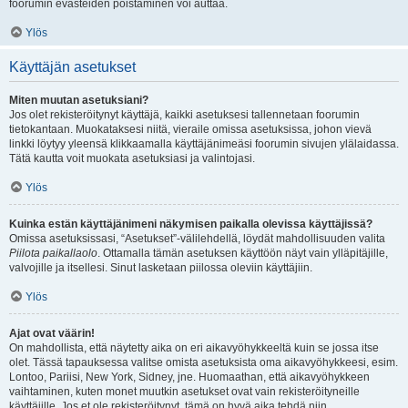
foorumin evästeiden poistaminen voi auttaa.
Ylös
Käyttäjän asetukset
Miten muutan asetuksiani?
Jos olet rekisteröitynyt käyttäjä, kaikki asetuksesi tallennetaan foorumin
tietokantaan. Muokataksesi niitä, vieraile omissa asetuksissa, johon vievä
linkki löytyy yleensä klikkaamalla käyttäjänimeäsi foorumin sivujen ylälaidassa.
Tätä kautta voit muokata asetuksiasi ja valintojasi.
Ylös
Kuinka estän käyttäjänimeni näkymisen paikalla olevissa käyttäjissä?
Omissa asetuksissasi, “Asetukset”-välilehdellä, löydät mahdollisuuden valita
Piilota paikallaolo
. Ottamalla tämän asetuksen käyttöön näyt vain ylläpitäjille,
valvojille ja itsellesi. Sinut lasketaan piilossa oleviin käyttäjiin.
Ylös
Ajat ovat väärin!
On mahdollista, että näytetty aika on eri aikavyöhykkeeltä kuin se jossa itse
olet. Tässä tapauksessa valitse omista asetuksista oma aikavyöhykkeesi, esim.
Lontoo, Pariisi, New York, Sidney, jne. Huomaathan, että aikavyöhykkeen
vaihtaminen, kuten monet muutkin asetukset ovat vain rekisteröityneille
käyttäjille. Jos et ole rekisteröitynyt, tämä on hyvä aika tehdä niin.