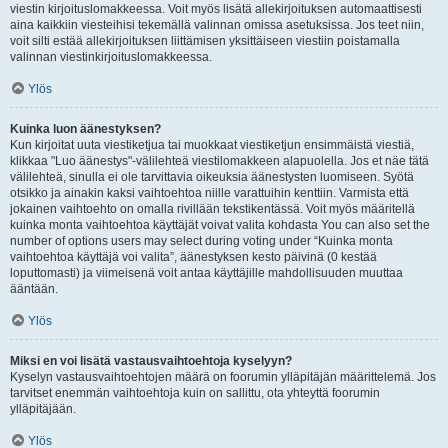
viestin kirjoituslomakkeessa. Voit myös lisätä allekirjoituksen automaattisesti
aina kaikkiin viesteihisi tekemällä valinnan omissa asetuksissa. Jos teet niin,
voit silti estää allekirjoituksen liittämisen yksittäiseen viestiin poistamalla
valinnan viestinkirjoituslomakkeessa.
Ylös
Kuinka luon äänestyksen?
Kun kirjoitat uuta viestiketjua tai muokkaat viestiketjun ensimmäistä viestiä,
klikkaa "Luo äänestys"-välilehteä viestilomakkeen alapuolella. Jos et näe tätä
välilehteä, sinulla ei ole tarvittavia oikeuksia äänestysten luomiseen. Syötä
otsikko ja ainakin kaksi vaihtoehtoa niille varattuihin kenttiin. Varmista että
jokainen vaihtoehto on omalla rivillään tekstikentässä. Voit myös määritellä
kuinka monta vaihtoehtoa käyttäjät voivat valita kohdasta You can also set the
number of options users may select during voting under “Kuinka monta
vaihtoehtoa käyttäjä voi valita”, äänestyksen kesto päivinä (0 kestää
loputtomasti) ja viimeisenä voit antaa käyttäjille mahdollisuuden muuttaa
ääntään.
Ylös
Miksi en voi lisätä vastausvaihtoehtoja kyselyyn?
Kyselyn vastausvaihtoehtojen määrä on foorumin ylläpitäjän määrittelemä. Jos
tarvitset enemmän vaihtoehtoja kuin on sallittu, ota yhteyttä foorumin
ylläpitäjään.
Ylös