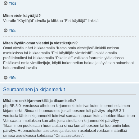
Ylös
Miten etsin käyttäjiä?
Vieraile “Käyttäjät”-sivulla ja klikkaa “Etsi käyttäjä”-linkkiä.
Ylös
Miten löydän omat viestini ja viestiketjuni?
Omat viestisi näet klikkaamalla “Katso omia viestejäsi”-linkkiä omissa
asetuksissa tai klikkaamalla “Etsi käyttäjän viesteistä”-linkkiä omalla
profiilisivullasi tai klikkaamalla “Pikalinkit”-valikkoa foorumin ylälaidassa.
Etsiäksesi omia viestiketjuja, käytä tarkennettua hakua ja täytä sen hakuehdot
haluamallasi tavalla.
Ylös
Seuraaminen ja kirjanmerkit
Mikä ero on kirjanmerkillä ja tilaamisella?
phpBB 3.0 -versiossa aiheiden kirjanmerkit toimivat kuten internet-selaimen
kirjanmerkit. Sinua ei huomautettu jos aiheeseen tuli päivitys. phpBB 3.1 -
versiosta lähtien kirjanmerkit toimivat samaan tapaan kuin aiheiden tilaaminen.
Voit saada ilmoituksen kun aihe josta sinulla on kirjanmerkki päivittyy.
Tilaaminen puolestaan huomauttaa sinua kun aiheeseen tai foorumiin tulee
päivitys. Huomautusten asetukset ja tilausten asetukset voidaan määrittää
omissa asetuksissa kohdassa “Omat asetukset”.