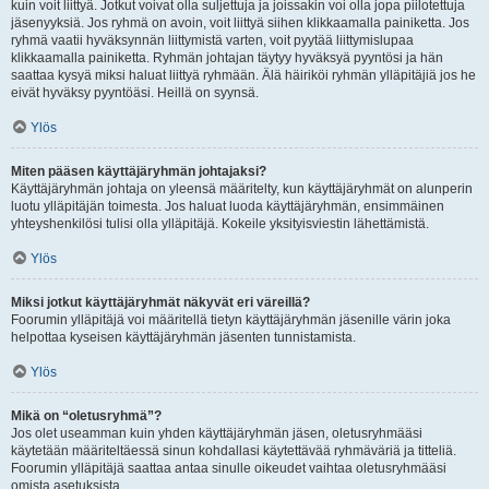
kuin voit liittyä. Jotkut voivat olla suljettuja ja joissakin voi olla jopa piilotettuja
jäsenyyksiä. Jos ryhmä on avoin, voit liittyä siihen klikkaamalla painiketta. Jos
ryhmä vaatii hyväksynnän liittymistä varten, voit pyytää liittymislupaa
klikkaamalla painiketta. Ryhmän johtajan täytyy hyväksyä pyyntösi ja hän
saattaa kysyä miksi haluat liittyä ryhmään. Älä häiriköi ryhmän ylläpitäjiä jos he
eivät hyväksy pyyntöäsi. Heillä on syynsä.
Ylös
Miten pääsen käyttäjäryhmän johtajaksi?
Käyttäjäryhmän johtaja on yleensä määritelty, kun käyttäjäryhmät on alunperin
luotu ylläpitäjän toimesta. Jos haluat luoda käyttäjäryhmän, ensimmäinen
yhteyshenkilösi tulisi olla ylläpitäjä. Kokeile yksityisviestin lähettämistä.
Ylös
Miksi jotkut käyttäjäryhmät näkyvät eri väreillä?
Foorumin ylläpitäjä voi määritellä tietyn käyttäjäryhmän jäsenille värin joka
helpottaa kyseisen käyttäjäryhmän jäsenten tunnistamista.
Ylös
Mikä on “oletusryhmä”?
Jos olet useamman kuin yhden käyttäjäryhmän jäsen, oletusryhmääsi
käytetään määriteltäessä sinun kohdallasi käytettävää ryhmäväriä ja titteliä.
Foorumin ylläpitäjä saattaa antaa sinulle oikeudet vaihtaa oletusryhmääsi
omista asetuksista.