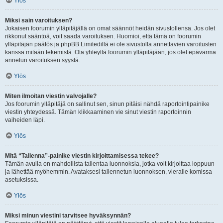
Ylös
Miksi sain varoituksen?
Jokaisen foorumin ylläpitäjällä on omat säännöt heidän sivustollensa. Jos olet
rikkonut sääntöä, voit saada varoituksen. Huomioi, että tämä on foorumin
ylläpitäjän päätös ja phpBB Limitedillä ei ole sivustolla annettavien varoitusten
kanssa mitään tekemistä. Ota yhteyttä foorumin ylläpitäjään, jos olet epävarma
annetun varoituksen syystä.
Ylös
Miten ilmoitan viestin valvojalle?
Jos foorumin ylläpitäjä on sallinut sen, sinun pitäisi nähdä raportointipainike
viestin yhteydessä. Tämän klikkaaminen vie sinut viestin raportoinnin
vaiheiden läpi.
Ylös
Mitä “Tallenna”-painike viestin kirjoittamisessa tekee?
Tämän avulla on mahdollista tallentaa luonnoksia, jotka voit kirjoittaa loppuun
ja lähettää myöhemmin. Avataksesi tallennetun luonnoksen, vieraile komissa
asetuksissa.
Ylös
Miksi minun viestini tarvitsee hyväksynnän?