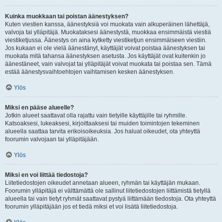
Kuinka muokkaan tai poistan äänestyksen?
Kuten viestien kanssa, äänestyksiä voi muokata vain alkuperäinen lähettäjä,
valvoja tai ylläpitäjä. Muokataksesi äänestystä, muokkaa ensimmäistä viestiä
viestiketjussa. Äänestys on aina kytketty viestiketjun ensimmäiseen viestiin.
Jos kukaan ei ole vielä äänestänyt, käyttäjät voivat poistaa äänestyksen tai
muokata mitä tahansa äänestyksen asetusta. Jos käyttäjät ovat kuitenkin jo
äänestäneet, vain valvojat tai ylläpitäjät voivat muokata tai poistaa sen. Tämä
estää äänestysvaihtoehtojen vaihtamisen kesken äänestyksen.
Ylös
Miksi en pääse alueelle?
Jotkin alueet saattavat olla rajattu vain tietyille käyttäjille tai ryhmille.
Katsoaksesi, lukeaksesi, kirjoittaaksesi tai muiden toimintojen tekeminen
alueella saattaa tarvita erikoisoikeuksia. Jos haluat oikeudet, ota yhteyttä
foorumin valvojaan tai ylläpitäjään.
Ylös
Miksi en voi liittää tiedostoja?
Liitetiedostojen oikeudet annetaan alueen, ryhmän tai käyttäjän mukaan.
Foorumin ylläpitäjä ei välttämättä ole sallinut liitetiedostojen liittämistä tietyllä
alueella tai vain tietyt ryhmät saattavat pystyä liittämään tiedostoja. Ota yhteyttä
foorumin ylläpitäjään jos et tiedä miksi et voi lisätä liitetiedostoja.