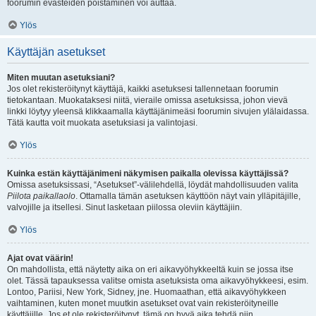
foorumin evästeiden poistaminen voi auttaa.
Ylös
Käyttäjän asetukset
Miten muutan asetuksiani?
Jos olet rekisteröitynyt käyttäjä, kaikki asetuksesi tallennetaan foorumin
tietokantaan. Muokataksesi niitä, vieraile omissa asetuksissa, johon vievä
linkki löytyy yleensä klikkaamalla käyttäjänimeäsi foorumin sivujen ylälaidassa.
Tätä kautta voit muokata asetuksiasi ja valintojasi.
Ylös
Kuinka estän käyttäjänimeni näkymisen paikalla olevissa käyttäjissä?
Omissa asetuksissasi, “Asetukset”-välilehdellä, löydät mahdollisuuden valita
Piilota paikallaolo
. Ottamalla tämän asetuksen käyttöön näyt vain ylläpitäjille,
valvojille ja itsellesi. Sinut lasketaan piilossa oleviin käyttäjiin.
Ylös
Ajat ovat väärin!
On mahdollista, että näytetty aika on eri aikavyöhykkeeltä kuin se jossa itse
olet. Tässä tapauksessa valitse omista asetuksista oma aikavyöhykkeesi, esim.
Lontoo, Pariisi, New York, Sidney, jne. Huomaathan, että aikavyöhykkeen
vaihtaminen, kuten monet muutkin asetukset ovat vain rekisteröityneille
käyttäjille. Jos et ole rekisteröitynyt, tämä on hyvä aika tehdä niin.