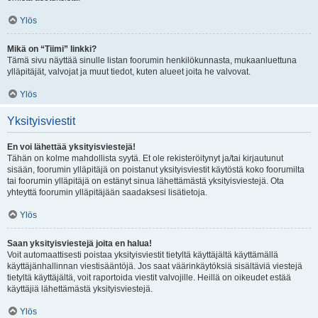
Ylös
Mikä on “Tiimi” linkki?
Tämä sivu näyttää sinulle listan foorumin henkilökunnasta, mukaanluettuna
ylläpitäjät, valvojat ja muut tiedot, kuten alueet joita he valvovat.
Ylös
Yksityisviestit
En voi lähettää yksityisviestejä!
Tähän on kolme mahdollista syytä. Et ole rekisteröitynyt ja/tai kirjautunut
sisään, foorumin ylläpitäjä on poistanut yksityisviestit käytöstä koko foorumilta
tai foorumin ylläpitäjä on estänyt sinua lähettämästä yksityisviestejä. Ota
yhteyttä foorumin ylläpitäjään saadaksesi lisätietoja.
Ylös
Saan yksityisviestejä joita en halua!
Voit automaattisesti poistaa yksityisviestit tietyltä käyttäjältä käyttämällä
käyttäjänhallinnan viestisääntöjä. Jos saat väärinkäytöksiä sisältäviä viestejä
tietyltä käyttäjältä, voit raportoida viestit valvojille. Heillä on oikeudet estää
käyttäjiä lähettämästä yksityisviestejä.
Ylös