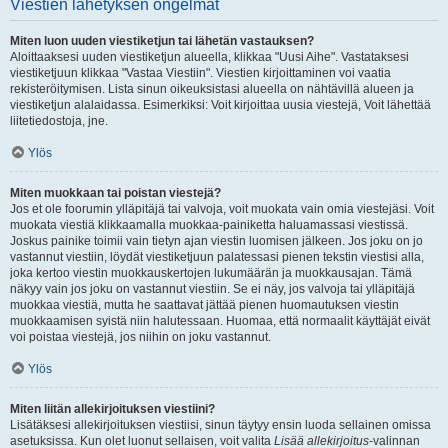
Viestien lähetyksen ongelmat
Miten luon uuden viestiketjun tai lähetän vastauksen?
Aloittaaksesi uuden viestiketjun alueella, klikkaa "Uusi Aihe". Vastataksesi
viestiketjuun klikkaa "Vastaa Viestiin". Viestien kirjoittaminen voi vaatia
rekisteröitymisen. Lista sinun oikeuksistasi alueella on nähtävillä alueen ja
viestiketjun alalaidassa. Esimerkiksi: Voit kirjoittaa uusia viestejä, Voit lähettää
liitetiedostoja, jne.
Ylös
Miten muokkaan tai poistan viestejä?
Jos et ole foorumin ylläpitäjä tai valvoja, voit muokata vain omia viestejäsi. Voit
muokata viestiä klikkaamalla muokkaa-painiketta haluamassasi viestissä.
Joskus painike toimii vain tietyn ajan viestin luomisen jälkeen. Jos joku on jo
vastannut viestiin, löydät viestiketjuun palatessasi pienen tekstin viestisi alla,
joka kertoo viestin muokkauskertojen lukumäärän ja muokkausajan. Tämä
näkyy vain jos joku on vastannut viestiin. Se ei näy, jos valvoja tai ylläpitäjä
muokkaa viestiä, mutta he saattavat jättää pienen huomautuksen viestin
muokkaamisen syistä niin halutessaan. Huomaa, että normaalit käyttäjät eivät
voi poistaa viestejä, jos niihin on joku vastannut.
Ylös
Miten liitän allekirjoituksen viestiini?
Lisätäksesi allekirjoituksen viestiisi, sinun täytyy ensin luoda sellainen omissa
asetuksissa. Kun olet luonut sellaisen, voit valita
Lisää allekirjoitus
-valinnan