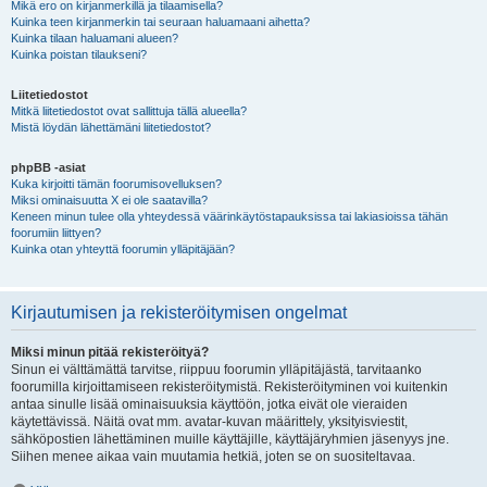
Mikä ero on kirjanmerkillä ja tilaamisella?
Kuinka teen kirjanmerkin tai seuraan haluamaani aihetta?
Kuinka tilaan haluamani alueen?
Kuinka poistan tilaukseni?
Liitetiedostot
Mitkä liitetiedostot ovat sallittuja tällä alueella?
Mistä löydän lähettämäni liitetiedostot?
phpBB -asiat
Kuka kirjoitti tämän foorumisovelluksen?
Miksi ominaisuutta X ei ole saatavilla?
Keneen minun tulee olla yhteydessä väärinkäytöstapauksissa tai lakiasioissa tähän
foorumiin liittyen?
Kuinka otan yhteyttä foorumin ylläpitäjään?
Kirjautumisen ja rekisteröitymisen ongelmat
Miksi minun pitää rekisteröityä?
Sinun ei välttämättä tarvitse, riippuu foorumin ylläpitäjästä, tarvitaanko
foorumilla kirjoittamiseen rekisteröitymistä. Rekisteröityminen voi kuitenkin
antaa sinulle lisää ominaisuuksia käyttöön, jotka eivät ole vieraiden
käytettävissä. Näitä ovat mm. avatar-kuvan määrittely, yksityisviestit,
sähköpostien lähettäminen muille käyttäjille, käyttäjäryhmien jäsenyys jne.
Siihen menee aikaa vain muutamia hetkiä, joten se on suositeltavaa.