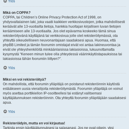
Ylös
Mikä on COPPA?
COPPA, tai Children’s Online Privacy Protection Act of 1998, on
yhdysvaltalainen laki, joka vaatii kaikkien verkkosivustojen, jotka mahdollisesti
keräävät alle 13-vuotiailta tietoja, hankkia huoltajan kirjallisen luvan tietojen
keräämiseen alle 13-vuotiaalta. Jos olet epävarma koskeeko tämä sinua
rekisteröityvänä käyttäjänä tai verkkosivua jolle olet rekisteröitymässä, ota
yhteyttä oikeudelliseen neuvonantajaan saadaksesi apua. Huomaa, että
phpBB Limited ja tämän foorumin omistajat eivät voi antaa lakineuvontaa ja
eivät ole yhteyshenkilöitä minkäänlaisissa lakiasioissa, lukuunottamatta
kysymystä “Keneen minun tulee olla yhteydessä väärinkäytöstapauksissa tai
lakiasioissa tähän foorumiin liittyen?”.
Ylös
Miksi en voi rekisteröityä?
On mahdollista, että foorumin ylläpitäjä on poistanut rekisteröinnin käytöstä
estääkseen uusia vierailijoita rekisteröitymästä. Foorumin ylläpitäjä on voinut
myös asettaa porttikiellon IP-osoitteellesi tai estänyt valitsemasi
käyttäjätunnuksen rekisteröinnin. Ota yhteyttä foorumin ylläpitäjään saadaksesi
apua.
Ylös
Rekisteröidyin, mutta en voi kirjautua!
Tarkista ensin käyttäjätunnuksesi ja salasanasi. Jos ne ovat oikein, yksi