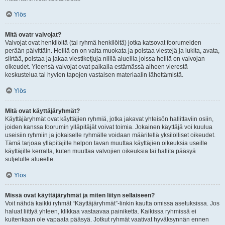
Ylös
Mitä ovatr valvojat?
Valvojat ovat henkilöitä (tai ryhmä henkilöitä) jotka katsovat foorumeiden
perään päivittäin. Heillä on on valta muokata ja poistaa viestejä ja lukita, avata,
siirtää, poistaa ja jakaa viestiketjuja niillä alueilla joissa heillä on valvojan
oikeudet. Yleensä valvojat ovat paikalla estämässä aiheen vierestä
keskustelua tai hyvien tapojen vastaisen materiaalin lähettämistä.
Ylös
Mitä ovat käyttäjäryhmät?
Käyttäjäryhmät ovat käyttäjien ryhmiä, jotka jakavat yhteisön hallittaviin osiin,
joiden kanssa foorumin ylläpitäjät voivat toimia. Jokainen käyttäjä voi kuulua
useisiin ryhmiin ja jokaiselle ryhmälle voidaan määritellä yksilölliset oikeudet.
Tämä tarjoaa ylläpitäjille helpon tavan muuttaa käyttäjien oikeuksia useille
käyttäjille kerralla, kuten muuttaa valvojien oikeuksia tai hallita pääsyä
suljetulle alueelle.
Ylös
Missä ovat käyttäjäryhmät ja miten liityn sellaiseen?
Voit nähdä kaikki ryhmät “Käyttäjäryhmät”-linkin kautta omissa asetuksissa. Jos
haluat liittyä yhteen, klikkaa vastaavaa painiketta. Kaikissa ryhmissä ei
kuitenkaan ole vapaata pääsyä. Jotkut ryhmät vaativat hyväksynnän ennen