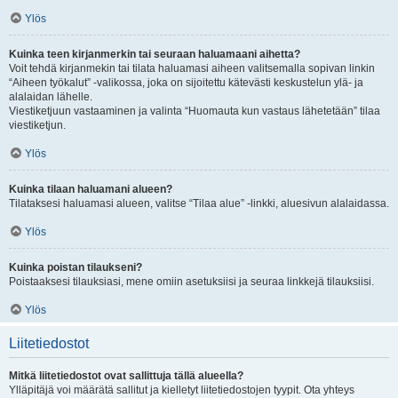
Ylös
Kuinka teen kirjanmerkin tai seuraan haluamaani aihetta?
Voit tehdä kirjanmekin tai tilata haluamasi aiheen valitsemalla sopivan linkin
“Aiheen työkalut” -valikossa, joka on sijoitettu kätevästi keskustelun ylä- ja
alalaidan lähelle.
Viestiketjuun vastaaminen ja valinta “Huomauta kun vastaus lähetetään” tilaa
viestiketjun.
Ylös
Kuinka tilaan haluamani alueen?
Tilataksesi haluamasi alueen, valitse “Tilaa alue” -linkki, aluesivun alalaidassa.
Ylös
Kuinka poistan tilaukseni?
Poistaaksesi tilauksiasi, mene omiin asetuksiisi ja seuraa linkkejä tilauksiisi.
Ylös
Liitetiedostot
Mitkä liitetiedostot ovat sallittuja tällä alueella?
Ylläpitäjä voi määrätä sallitut ja kielletyt liitetiedostojen tyypit. Ota yhteys