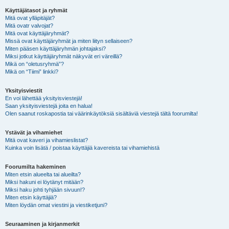
Käyttäjätasot ja ryhmät
Mitä ovat ylläpitäjät?
Mitä ovatr valvojat?
Mitä ovat käyttäjäryhmät?
Missä ovat käyttäjäryhmät ja miten liityn sellaiseen?
Miten pääsen käyttäjäryhmän johtajaksi?
Miksi jotkut käyttäjäryhmät näkyvät eri väreillä?
Mikä on “oletusryhmä”?
Mikä on “Tiimi” linkki?
Yksityisviestit
En voi lähettää yksityisviestejä!
Saan yksityisviestejä joita en halua!
Olen saanut roskapostia tai väärinkäytöksiä sisältäviä viestejä tältä foorumilta!
Ystävät ja vihamiehet
Mitä ovat kaveri ja vihamieslistat?
Kuinka voin lisätä / poistaa käyttäjiä kavereista tai vihamiehistä
Foorumilta hakeminen
Miten etsin alueelta tai alueilta?
Miksi hakuni ei löytänyt mitään?
Miksi haku johti tyhjään sivuun!?
Miten etsin käyttäjiä?
Miten löydän omat viestini ja viestiketjuni?
Seuraaminen ja kirjanmerkit