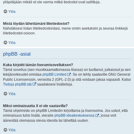
ylläpitäjään mikäli et ole varma mitkä tiedostot ovat sallittuja..
Ylös
Mistä löydän lähettämäni liitetiedostot?
Nähdäksesi listan liitetiedostoistasi, mene omiin asetuksiin ja seuraa linkkejä
liitetiedostot-osioon.
Ylös
phpBB -asiat
Kuka kirjoitti tämän foorumisovelluksen?
Tämä sovellus (sen muokkaamattomassa tilassa) on tuottanut, julkaissut ja sen
tekijänoikeudet omistaa
phpBB Limited
. Se on tehty saataville GNU General
Public Licensenssin, versiolla 2 (GPL-2.0) ja sitä voidaan jakaa vapaasti. Katso
Tietoja phpBB:stä
saadaksesi lisätietoja.
Ylös
Miksi ominaisuutta X ei ole saatavilla?
Tämä ohjelmisto on phpBB Limitedin kirjoittama ja lisensoima. Jos uskot, että
ominaisuus tulisi lisätä, vieraile
phpBB ideakeskuksessa
, jossa voit
äänestää olemassa olevia ideoita tai lähettää uuden.
Ylös