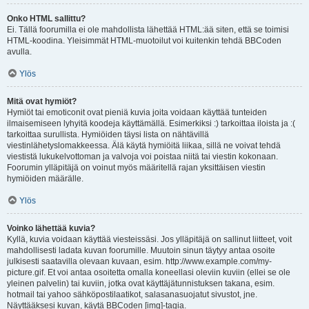
Onko HTML sallittu?
Ei. Tällä foorumilla ei ole mahdollista lähettää HTML:ää siten, että se toimisi
HTML-koodina. Yleisimmät HTML-muotoilut voi kuitenkin tehdä BBCoden
avulla.
Ylös
Mitä ovat hymiöt?
Hymiöt tai emoticonit ovat pieniä kuvia joita voidaan käyttää tunteiden
ilmaisemiseen lyhyitä koodeja käyttämällä. Esimerkiksi :) tarkoittaa iloista ja :(
tarkoittaa surullista. Hymiöiden täysi lista on nähtävillä
viestinlähetyslomakkeessa. Älä käytä hymiöitä liikaa, sillä ne voivat tehdä
viestistä lukukelvottoman ja valvoja voi poistaa niitä tai viestin kokonaan.
Foorumin ylläpitäjä on voinut myös määritellä rajan yksittäisen viestin
hymiöiden määrälle.
Ylös
Voinko lähettää kuvia?
Kyllä, kuvia voidaan käyttää viesteissäsi. Jos ylläpitäjä on sallinut liitteet, voit
mahdollisesti ladata kuvan foorumille. Muutoin sinun täytyy antaa osoite
julkisesti saatavilla olevaan kuvaan, esim. http://www.example.com/my-
picture.gif. Et voi antaa osoitetta omalla koneellasi oleviin kuviin (ellei se ole
yleinen palvelin) tai kuviin, jotka ovat käyttäjätunnistuksen takana, esim.
hotmail tai yahoo sähköpostilaatikot, salasanasuojatut sivustot, jne.
Näyttääksesi kuvan, käytä BBCoden [img]-tagia.