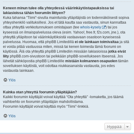
Keneen minun tulee olla yhteydessä väärinkäytöstapauksissa tai
lakiasioissa tähän foorumiin liittyen?
Kuka tahansa “Tiimi”-sivulla mainituista ylläpitäjistä on todennäköisesti sopiva
yhteyshenkilö valituksillesi. Jos et tätä kautta saa vastausta, sinun kannattaa
ottaa yhteyttä verkkotunnuksen omistajaan (tee
whois-kysely
) tai jos
kyseessä on ilmaispalvelussa oleva (esim. Yahoo!, free.fr, f2s.com, jne.), ota
yhteyttä ylläpitoon tai väärinkäytöksistä vastaavaan osastoon kyseisessä
palvelussa. Huomaa, että phpBB Limitedillä
ei ole lainkaan toimivaltaa
ja sitä
ei voida pitää vastuussa miten, missä tai kenen toimesta tämä foorumi on
käytössä. Älä ota yhteyttä phpBB Limitediin missään lakiasioissa
jotka eivät
liity
phpBB.com-sivustoon tai pelkkään phpBB-sovellukseen itseensä. Jos
lähetät sähköpostia phpBB Limitedille
mistään kolmannen osapuolen
tämän
sovelluksen käytöstä, voit odottaa niukkasanaista vastausta, jos edes
vastausta lainkaan.
Ylös
Kuinka otan yhteyttä foorumin ylläpitäjään?
Kaikki foorumin käyttäjät voivat käyttää “Ota yhteyttä” -lomaketta, jos täämä
vaihtoehto on foorumin ylläpitäjän mahdollistama.
Foorumin käyttäjät voivat käyttää myös “Tiimi”-linkkiä.
Ylös
Hyppää