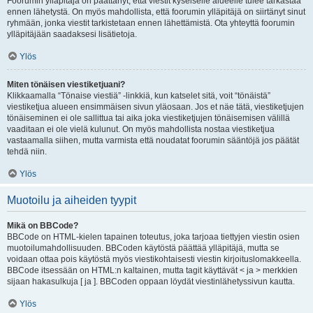
Foorumin ylläpitäjä on päättänyt, että viestit kyseiselle alueelle tulee tarkastaa
ennen lähetystä. On myös mahdollista, että foorumin ylläpitäjä on siirtänyt sinut
ryhmään, jonka viestit tarkistetaan ennen lähettämistä. Ota yhteyttä foorumin
ylläpitäjään saadaksesi lisätietoja.
Ylös
Miten tönäisen viestiketjuani?
Klikkaamalla “Tönaise viestiä” -linkkiä, kun katselet sitä, voit “tönäistä”
viestiketjua alueen ensimmäisen sivun yläosaan. Jos et näe tätä, viestiketjujen
tönäiseminen ei ole sallittua tai aika joka viestiketjujen tönäisemisen välillä
vaaditaan ei ole vielä kulunut. On myös mahdollista nostaa viestiketjua
vastaamalla siihen, mutta varmista että noudatat foorumin sääntöjä jos päätät
tehdä niin.
Ylös
Muotoilu ja aiheiden tyypit
Mikä on BBCode?
BBCode on HTML-kielen tapainen toteutus, joka tarjoaa tiettyjen viestin osien
muotoilumahdollisuuden. BBCoden käytöstä päättää ylläpitäjä, mutta se
voidaan ottaa pois käytöstä myös viestikohtaisesti viestin kirjoituslomakkeella.
BBCode itsessään on HTML:n kaltainen, mutta tagit käyttävät < ja > merkkien
sijaan hakasulkuja [ ja ]. BBCoden oppaan löydät viestinlähetyssivun kautta.
Ylös