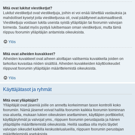
Mitä ovat lukitut viestiketjut?
Lukitut viestiketjut ovat viestiketjuja, joihin ei voi enää lähettää vastauksia ja
mahdolliset kyselyt joita viestiketjussa oli, ovat päättyneet automaattisesti.
Viestiketjuja voidaan lukita useista syistä ylläpitäjän tai foorumin valvojan
toimesta. Saatat myös pystyä lukitsemaan oman viestiketjusi, mutta tämä
riippuu foorumin ylläpitäjän antamista oikeuksista.
Ylös
Mitä ovat aiheiden kuvakkeet?
Aiheiden kuvakkeet ovat aiheen aloittajan valitsemia kuvakkeita joiden on
tarkoitus kuvastaa niiden sisältöä. Aiheiden kuvakkeiden käyttöoikeudet
riippuvat foorumin ylläpitäjän määrittelemistä oikeuksista.
Ylös
Käyttäjätasot ja ryhmät
Mitä ovat ylläpitäjät?
Ylläpitäjät ovat jäseniä joille on annettu korkeimman tason kontrolli koko
foorumiin. Nämä jäsenet voivat hallita foorumin kaikkia foorumin toiminnan
osa-alueita, mukaan lukien oikeuksien asettaminen, käyttäjien porttikiellot,
käyttäjäryhmät ja valvojat yms., riippuen foorumin perustajasta ja hänen
ylläpitäjille määrittelemistä oikeuksista. Heillä saattaa olla myös täydet
valvojan oikeudet kaikilla keskustelualueilla, riippuen foorumin perustajan
määrittelemistä asetuksista.