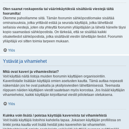
Olen saanut roskapostia tai väärinkäytöksiä sisältäviä viestejä tältä
foorumilta!
Olemme pahoillamme siitä. Tämän foorumin sähköpostilomake sisältää
ominaisuuksia, jotka yrittävät estää ja seurata käyttäjiä, jotka lähettävät
sellaisia viestejä, joten ota yhteyttä foorumin ylläpitäjään ja lähetä hänelle täysi
kopio saamastasi sähköpostista. On tärkeää, että se sisältää kaikki
otsaketiedot sähköpostista, jotka sisältävät viestin lähettäjän tiedot. Foorumin
ylläpitäjä voi sitten toimia tarpeen mukaan.
Ylös
Ystävät ja vihamiehet
Mitä ovat kaveri ja vihamieslistat?
Voit käyttää näitä listoja muiden foorumin käyttäjien organisointiin.
Kaverilistalle lisätään käyttäjiä omien asetusten kautta. Tämä auttaa nopeasti
näkemään jos he ovat paikalla ja yksityisviestien lähettämisessä. Teemasta
riippuen näiden käyttäjien viestit saatetaan myös korostaa. Jos lisäät käyttäjän
vihamieheksi, kaikki käyttäjän kirjoittamat viestit piilotetaan oletuksena.
Ylös
Kuinka voin lisätä / poistaa käyttäjiä kavereista tai vihamiehistä
Voit lisätä käyttäjiä listoihisi kahdella tapaa. Jokaisen käyttäjän profiilissa on
linkki jonka kautta voit lisätä heidät joko kavereihin tai vihamiehiin.