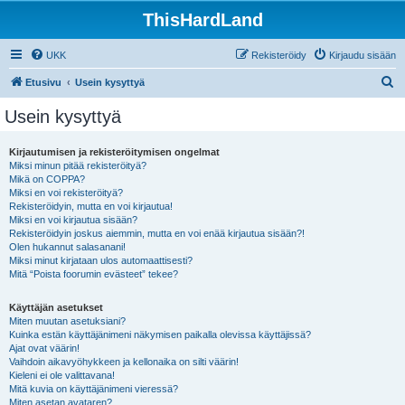
ThisHardLand
UKK
Rekisteröidy
Kirjaudu sisään
E
Etusivu
Usein kysyttyä
t
Usein kysyttyä
s
i
Kirjautumisen ja rekisteröitymisen ongelmat
Miksi minun pitää rekisteröityä?
Mikä on COPPA?
Miksi en voi rekisteröityä?
Rekisteröidyin, mutta en voi kirjautua!
Miksi en voi kirjautua sisään?
Rekisteröidyin joskus aiemmin, mutta en voi enää kirjautua sisään?!
Olen hukannut salasanani!
Miksi minut kirjataan ulos automaattisesti?
Mitä “Poista foorumin evästeet” tekee?
Käyttäjän asetukset
Miten muutan asetuksiani?
Kuinka estän käyttäjänimeni näkymisen paikalla olevissa käyttäjissä?
Ajat ovat väärin!
Vaihdoin aikavyöhykkeen ja kellonaika on silti väärin!
Kieleni ei ole valittavana!
Mitä kuvia on käyttäjänimeni vieressä?
Miten asetan avataren?