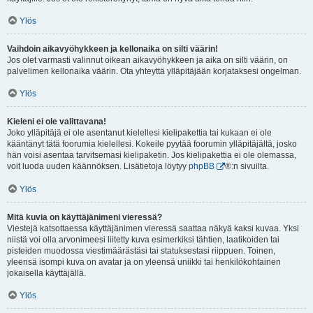
Ylös
Vaihdoin aikavyöhykkeen ja kellonaika on silti väärin!
Jos olet varmasti valinnut oikean aikavyöhykkeen ja aika on silti väärin, on
palvelimen kellonaika väärin. Ota yhteyttä ylläpitäjään korjataksesi ongelman.
Ylös
Kieleni ei ole valittavana!
Joko ylläpitäjä ei ole asentanut kielellesi kielipakettia tai kukaan ei ole
kääntänyt tätä foorumia kielellesi. Kokeile pyytää foorumin ylläpitäjältä, josko
hän voisi asentaa tarvitsemasi kielipaketin. Jos kielipakettia ei ole olemassa,
voit luoda uuden käännöksen. Lisätietoja löytyy
phpBB
®:n sivuilta.
Ylös
Mitä kuvia on käyttäjänimeni vieressä?
Viestejä katsottaessa käyttäjänimen vieressä saattaa näkyä kaksi kuvaa. Yksi
niistä voi olla arvonimeesi liitetty kuva esimerkiksi tähtien, laatikoiden tai
pisteiden muodossa viestimäärästäsi tai statuksestasi riippuen. Toinen,
yleensä isompi kuva on avatar ja on yleensä uniikki tai henkilökohtainen
jokaisella käyttäjällä.
Ylös