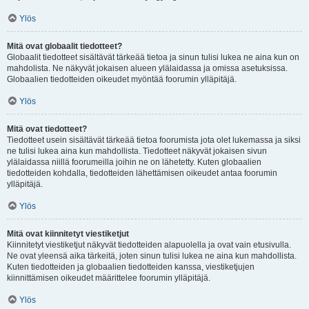
Ylös
Mitä ovat globaalit tiedotteet?
Globaalit tiedotteet sisältävät tärkeää tietoa ja sinun tulisi lukea ne aina kun on
mahdolista. Ne näkyvät jokaisen alueen ylälaidassa ja omissa asetuksissa.
Globaalien tiedotteiden oikeudet myöntää foorumin ylläpitäjä.
Ylös
Mitä ovat tiedotteet?
Tiedotteet usein sisältävät tärkeää tietoa foorumista jota olet lukemassa ja siksi
ne tulisi lukea aina kun mahdollista. Tiedotteet näkyvät jokaisen sivun
ylälaidassa niillä foorumeilla joihin ne on lähetetty. Kuten globaalien
tiedotteiden kohdalla, tiedotteiden lähettämisen oikeudet antaa foorumin
ylläpitäjä.
Ylös
Mitä ovat kiinnitetyt viestiketjut
Kiinnitetyt viestiketjut näkyvät tiedotteiden alapuolella ja ovat vain etusivulla.
Ne ovat yleensä aika tärkeitä, joten sinun tulisi lukea ne aina kun mahdollista.
Kuten tiedotteiden ja globaalien tiedotteiden kanssa, viestiketjujen
kiinnittämisen oikeudet määrittelee foorumin ylläpitäjä.
Ylös