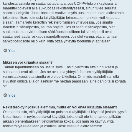
kahdesta asiasta on saattanut tapahtua. Jos COPPA-tuki on käytössä ja
määrittelit olevasi alle 13-vuotias rekisteröityessäsi, sinun tulee seurata
saamiasi ohjeita. Jotkut foorumit vaativat myös uusien tunnusten aktivoinnin
joko sinun itsesi toimesta tai ylläpitäjän toimesta ennen kuin voit kirjautua
sisään. Tämä tieto kerrottiin rekisteröitymisen yhteydessä. Jos sinulle
lähetettiin sähköpostia, seuraa ohjeita. Jos et saanut sähköpostia, olet
saattanut antaa virheellisen sähköpostiosoitteen tai sähköpostit ovat
saattaneet jäädä roskapostisuodattimeen. Jos olet varma, että antamasi
sähköpostiosoite oli oikein, yritä ottaa yhteyttä foorumin ylläpitäjään.
Ylös
Miksi en voi kirjautua sisään?
Tämän tapahtumiseen on useita syitä. Ensin, varmista että tunnuksesi ja
salasanasi ovat oikein. Jos ne ovat, ota yhteyttä foorumin ylläpitäjään
varmistaaksesi, että sinulla ei ole porttikieltoja. On myös mahdollista, että
sivuston omistajalla on asetusvirhe heidän päässään ja heidän pitäisi korjata
se.
Ylös
Rekisteröidyin joskus aiemmin, mutta en voi enää kirjautua sisään?!
On mahdollista, että ylläpitäjä on poistanut käyttäjätilisi käytöstä jostain syystä.
Useat foorumit myös poistavat käyttäjiä, jotka eivät ole kirjoittaneet pitkään
aikaan pienentääkseen tietokantansa kokoa. Jos näin on käynyt, yritä
rekisteröityä uudelleen ja osallistu keskusteluun aktiivisemmin.