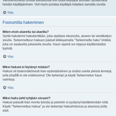
Vaihtoehtoisesti omista asetuksista voit lisätä käyttäjiä suoraan syöttämällä
heidän käyttäjänimen. Voit myös poistaa käyttäjiä listaltasi samalta sivulta.
Ylös
Foorumilta hakeminen
Miten etsin alueelta tai alueilta?
Syötä hakutermi hakukenttään, joka sijaitsee etusivulla, alueen tai viestiketjun
sivulla. Tarkennettuun hakuun pääset klikkaamalla “Tarkennettu haku”-linkkiä
joka on saatavilla jokaisella sivulla. Haun sijainti voi riippua käyttämästäsi
tyylistä.
Ylös
Miksi hakuni ei löytänyt mitään?
Hakusi oli todennäköisesti liian epämääräinen ja sisälsi useita yleisiä termejä,
joita phpBB ei ole indeksoinut. Ole tarkempi ja käytä Tarkennetun haun
valintoja.
Ylös
Miksi haku johti tyhjään sivuun!?
Hakusi palautti liian monta tulosta ja palvelin ei pystynyt käsittelemään niitä.
Käytä “Tarkennettua hakua” ja ole tarkempi hakuehdoissa ja alueissa joilta
etsit.