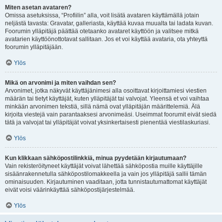
Miten asetan avataren?
Omissa asetuksissa, “Profiilin” alla, voit lisätä avataren käyttämällä jotain
neljästä tavasta: Gravatar, galleriasta, käyttää kuvaa muualta tai ladata kuvan.
Foorumin ylläpitäjä päättää otetaanko avataret käyttöön ja valitsee mitkä
avatarien käyttöönottotavat sallitaan. Jos et voi käyttää avataria, ota yhteyttä
foorumin ylläpitäjään.
Ylös
Mikä on arvonimi ja miten vaihdan sen?
Arvonimet, jotka näkyvät käyttäjänimesi alla osoittavat kirjoittamiesi viestien
määrän tai tietyt käyttäjät, kuten ylläpitäjät tai valvojat. Yleensä et voi vaihtaa
minkään arvonimen tekstiä, sillä nämä ovat ylläpitäjän määrittelemiä. Älä
kirjoita viestejä vain parantaaksesi arvonimeäsi. Useimmat foorumit eivät siedä
tätä ja valvojat tai ylläpitäjät voivat yksinkertaisesti pienentää viestilaskuriasi.
Ylös
Kun klikkaan sähköpostilinkkiä, minua pyydetään kirjautumaan?
Vain rekisteröityneet käyttäjät voivat lähettää sähköpostia muille käyttäjille
sisäänrakennetulla sähköpostilomakkeella ja vain jos ylläpitäjä sallii tämän
ominaisuuden. Kirjautuminen vaaditaan, jotta tunnistautumattomat käyttäjät
eivät voisi väärinkäyttää sähköpostijärjestelmää.
Ylös