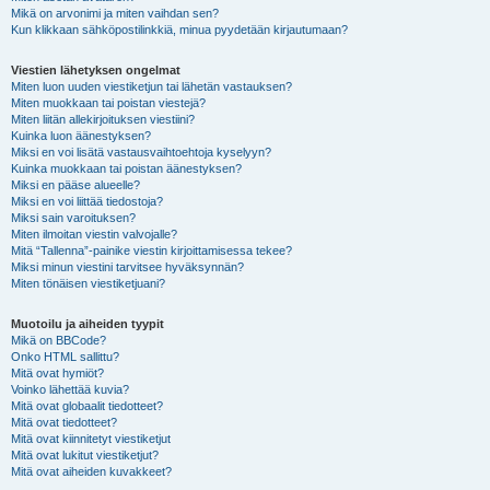
Mikä on arvonimi ja miten vaihdan sen?
Kun klikkaan sähköpostilinkkiä, minua pyydetään kirjautumaan?
Viestien lähetyksen ongelmat
Miten luon uuden viestiketjun tai lähetän vastauksen?
Miten muokkaan tai poistan viestejä?
Miten liitän allekirjoituksen viestiini?
Kuinka luon äänestyksen?
Miksi en voi lisätä vastausvaihtoehtoja kyselyyn?
Kuinka muokkaan tai poistan äänestyksen?
Miksi en pääse alueelle?
Miksi en voi liittää tiedostoja?
Miksi sain varoituksen?
Miten ilmoitan viestin valvojalle?
Mitä “Tallenna”-painike viestin kirjoittamisessa tekee?
Miksi minun viestini tarvitsee hyväksynnän?
Miten tönäisen viestiketjuani?
Muotoilu ja aiheiden tyypit
Mikä on BBCode?
Onko HTML sallittu?
Mitä ovat hymiöt?
Voinko lähettää kuvia?
Mitä ovat globaalit tiedotteet?
Mitä ovat tiedotteet?
Mitä ovat kiinnitetyt viestiketjut
Mitä ovat lukitut viestiketjut?
Mitä ovat aiheiden kuvakkeet?