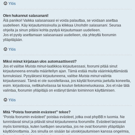
Ylös
Olen hukannut salasanani!
Älä panikoi! Vaikka salasanaasi ei voida palauttaa, se voidaan asettaa
uudelleen. Käy kirjautumissivulla ja klikkaa
Unohdin salasanani
. Seuraa
ohjeita ja sinun pitäisi kohta pystyä kirjautumaan uudelleen.
Jos et pysty asettamaan salasanaasi uudelleen, ota yhteyttä foorumin
ylläpitäjään.
Ylös
Miksi minut kirjataan ulos automaattisesti?
Jos et valitse
Muista minut
-laatikkoa kirjautuessasi, foorumi pitää sinut
kirjautuneena ennalta määritellyn ajan. Tämä estää muita väärinkäyttämästä
tunnuksiasi. Pysyäksesi kirjautuneena, valitse
Muista minut
-valinta
kirjautuessasi. Tämä ei ole suositeltavaa, jos käytät foorumia jaetulta koneelta,
esim. kirjastossa, nettikahvilassa tai koulun tietokoneluokassa. Jos et näe tätä
valintaa, foorumin ylläpitäjä on estänyt tämän toiminnon käyttämisen.
Ylös
Mitä “Poista foorumin evästeet” tekee?
“Poista foorumin evästeet” poistaa evästeet, jotka ovat phpBB:n luomia. Ne
tunnistavat sinut ja pitävät sinut kirjautuneena foorumille. Evästeet tarjoavat
myös toimintoja, kuten luettujen seurantaa, jos ne ovat foorumin ylläpitäjän
käyttöönottamia. Jos sinulla on sisään tai uloskirjautumisen kanssa ongelmia,