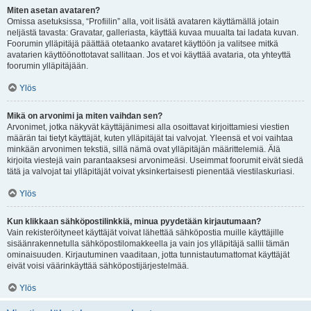
Miten asetan avataren?
Omissa asetuksissa, “Profiilin” alla, voit lisätä avataren käyttämällä jotain
neljästä tavasta: Gravatar, galleriasta, käyttää kuvaa muualta tai ladata kuvan.
Foorumin ylläpitäjä päättää otetaanko avataret käyttöön ja valitsee mitkä
avatarien käyttöönottotavat sallitaan. Jos et voi käyttää avataria, ota yhteyttä
foorumin ylläpitäjään.
Ylös
Mikä on arvonimi ja miten vaihdan sen?
Arvonimet, jotka näkyvät käyttäjänimesi alla osoittavat kirjoittamiesi viestien
määrän tai tietyt käyttäjät, kuten ylläpitäjät tai valvojat. Yleensä et voi vaihtaa
minkään arvonimen tekstiä, sillä nämä ovat ylläpitäjän määrittelemiä. Älä
kirjoita viestejä vain parantaaksesi arvonimeäsi. Useimmat foorumit eivät siedä
tätä ja valvojat tai ylläpitäjät voivat yksinkertaisesti pienentää viestilaskuriasi.
Ylös
Kun klikkaan sähköpostilinkkiä, minua pyydetään kirjautumaan?
Vain rekisteröityneet käyttäjät voivat lähettää sähköpostia muille käyttäjille
sisäänrakennetulla sähköpostilomakkeella ja vain jos ylläpitäjä sallii tämän
ominaisuuden. Kirjautuminen vaaditaan, jotta tunnistautumattomat käyttäjät
eivät voisi väärinkäyttää sähköpostijärjestelmää.
Ylös