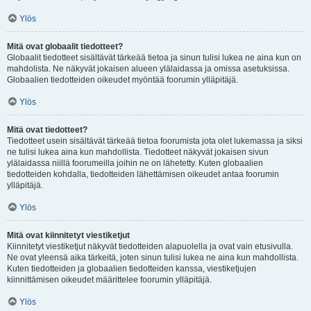
Ylös
Mitä ovat globaalit tiedotteet?
Globaalit tiedotteet sisältävät tärkeää tietoa ja sinun tulisi lukea ne aina kun on
mahdolista. Ne näkyvät jokaisen alueen ylälaidassa ja omissa asetuksissa.
Globaalien tiedotteiden oikeudet myöntää foorumin ylläpitäjä.
Ylös
Mitä ovat tiedotteet?
Tiedotteet usein sisältävät tärkeää tietoa foorumista jota olet lukemassa ja siksi
ne tulisi lukea aina kun mahdollista. Tiedotteet näkyvät jokaisen sivun
ylälaidassa niillä foorumeilla joihin ne on lähetetty. Kuten globaalien
tiedotteiden kohdalla, tiedotteiden lähettämisen oikeudet antaa foorumin
ylläpitäjä.
Ylös
Mitä ovat kiinnitetyt viestiketjut
Kiinnitetyt viestiketjut näkyvät tiedotteiden alapuolella ja ovat vain etusivulla.
Ne ovat yleensä aika tärkeitä, joten sinun tulisi lukea ne aina kun mahdollista.
Kuten tiedotteiden ja globaalien tiedotteiden kanssa, viestiketjujen
kiinnittämisen oikeudet määrittelee foorumin ylläpitäjä.
Ylös