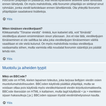
Foorumin ylläpitäjä on päättänyt, että viestit kyseiselle alueelle tulee tarkastaa
ennen lähetystä. On myös mahdollista, että foorumin ylläpitäjä on siirtänyt sinut
ryhmään, jonka viestit tarkistetaan ennen lähettämistä. Ota yhteyttä foorumin
ylläpitäjään saadaksesi lisätietoja.
Ylös
Miten tönäisen viestiketjuani?
Klikkaamalla “Tönaise viestiä” -linkkiä, kun katselet sitä, voit “tönäistä”
viestiketjua alueen ensimmäisen sivun yläosaan. Jos et näe tätä, viestiketjujen
tönäiseminen ei ole sallittua tai aika joka viestiketjujen tönäisemisen välillä
vaaditaan ei ole vielä kulunut. On myös mahdollista nostaa viestiketjua
vastaamalla siihen, mutta varmista että noudatat foorumin sääntöjä jos päätät
tehdä niin.
Ylös
Muotoilu ja aiheiden tyypit
Mikä on BBCode?
BBCode on HTML-kielen tapainen toteutus, joka tarjoaa tiettyjen viestin osien
muotoilumahdollisuuden. BBCoden käytöstä päättää ylläpitäjä, mutta se
voidaan ottaa pois käytöstä myös viestikohtaisesti viestin kirjoituslomakkeella.
BBCode itsessään on HTML:n kaltainen, mutta tagit käyttävät < ja > merkkien
sijaan hakasulkuja [ ja ]. BBCoden oppaan löydät viestinlähetyssivun kautta.
Ylös