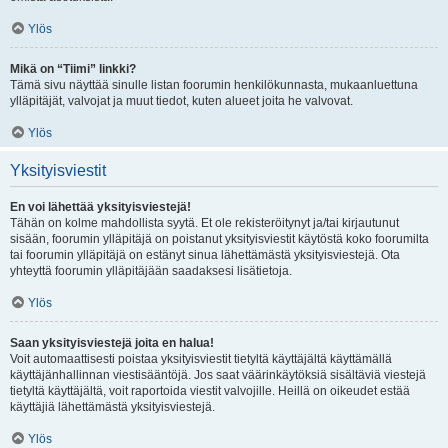
Ylös
Mikä on “Tiimi” linkki?
Tämä sivu näyttää sinulle listan foorumin henkilökunnasta, mukaanluettuna
ylläpitäjät, valvojat ja muut tiedot, kuten alueet joita he valvovat.
Ylös
Yksityisviestit
En voi lähettää yksityisviestejä!
Tähän on kolme mahdollista syytä. Et ole rekisteröitynyt ja/tai kirjautunut
sisään, foorumin ylläpitäjä on poistanut yksityisviestit käytöstä koko foorumilta
tai foorumin ylläpitäjä on estänyt sinua lähettämästä yksityisviestejä. Ota
yhteyttä foorumin ylläpitäjään saadaksesi lisätietoja.
Ylös
Saan yksityisviestejä joita en halua!
Voit automaattisesti poistaa yksityisviestit tietyltä käyttäjältä käyttämällä
käyttäjänhallinnan viestisääntöjä. Jos saat väärinkäytöksiä sisältäviä viestejä
tietyltä käyttäjältä, voit raportoida viestit valvojille. Heillä on oikeudet estää
käyttäjiä lähettämästä yksityisviestejä.
Ylös