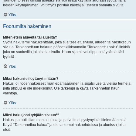
Vaihtoehtoisesti omista asetuksista voit lisätä käyttäjiä suoraan syöttämällä
heidän käyttäjänimen. Voit myös poistaa käyttäjiä listaltasi samalta sivulta.
Ylös
Foorumilta hakeminen
Miten etsin alueelta tai alueilta?
Syötä hakutermi hakukenttään, joka sijaitsee etusivulla, alueen tai viestiketjun
sivulla. Tarkennettuun hakuun pääset klikkaamalla “Tarkennettu haku”-linkkiä
joka on saatavilla jokaisella sivulla. Haun sijainti voi riippua käyttämästäsi
tyylistä.
Ylös
Miksi hakuni ei löytänyt mitään?
Hakusi oli todennäköisesti liian epämääräinen ja sisälsi useita yleisiä termejä,
joita phpBB ei ole indeksoinut. Ole tarkempi ja käytä Tarkennetun haun
valintoja.
Ylös
Miksi haku johti tyhjään sivuun!?
Hakusi palautti liian monta tulosta ja palvelin ei pystynyt käsittelemään niitä.
Käytä “Tarkennettua hakua” ja ole tarkempi hakuehdoissa ja alueissa joilta
etsit.