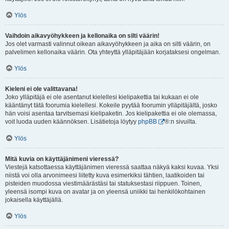
Ylös
Vaihdoin aikavyöhykkeen ja kellonaika on silti väärin!
Jos olet varmasti valinnut oikean aikavyöhykkeen ja aika on silti väärin, on
palvelimen kellonaika väärin. Ota yhteyttä ylläpitäjään korjataksesi ongelman.
Ylös
Kieleni ei ole valittavana!
Joko ylläpitäjä ei ole asentanut kielellesi kielipakettia tai kukaan ei ole
kääntänyt tätä foorumia kielellesi. Kokeile pyytää foorumin ylläpitäjältä, josko
hän voisi asentaa tarvitsemasi kielipaketin. Jos kielipakettia ei ole olemassa,
voit luoda uuden käännöksen. Lisätietoja löytyy
phpBB
®:n sivuilta.
Ylös
Mitä kuvia on käyttäjänimeni vieressä?
Viestejä katsottaessa käyttäjänimen vieressä saattaa näkyä kaksi kuvaa. Yksi
niistä voi olla arvonimeesi liitetty kuva esimerkiksi tähtien, laatikoiden tai
pisteiden muodossa viestimäärästäsi tai statuksestasi riippuen. Toinen,
yleensä isompi kuva on avatar ja on yleensä uniikki tai henkilökohtainen
jokaisella käyttäjällä.
Ylös