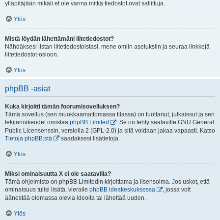
ylläpitäjään mikäli et ole varma mitkä tiedostot ovat sallittuja..
Ylös
Mistä löydän lähettämäni liitetiedostot?
Nähdäksesi listan liitetiedostoistasi, mene omiin asetuksiin ja seuraa linkkejä
liitetiedostot-osioon.
Ylös
phpBB -asiat
Kuka kirjoitti tämän foorumisovelluksen?
Tämä sovellus (sen muokkaamattomassa tilassa) on tuottanut, julkaissut ja sen
tekijänoikeudet omistaa
phpBB Limited
. Se on tehty saataville GNU General
Public Licensenssin, versiolla 2 (GPL-2.0) ja sitä voidaan jakaa vapaasti. Katso
Tietoja phpBB:stä
saadaksesi lisätietoja.
Ylös
Miksi ominaisuutta X ei ole saatavilla?
Tämä ohjelmisto on phpBB Limitedin kirjoittama ja lisensoima. Jos uskot, että
ominaisuus tulisi lisätä, vieraile
phpBB ideakeskuksessa
, jossa voit
äänestää olemassa olevia ideoita tai lähettää uuden.
Ylös