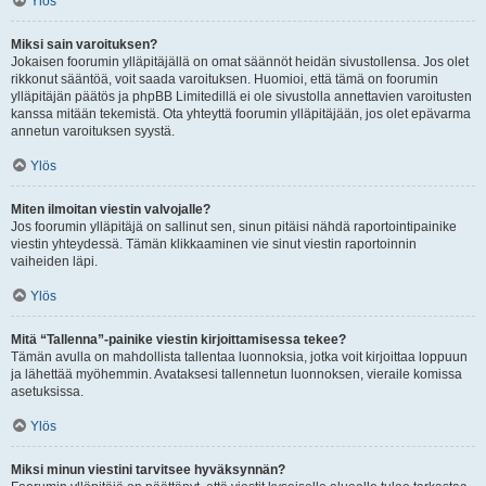
Ylös
Miksi sain varoituksen?
Jokaisen foorumin ylläpitäjällä on omat säännöt heidän sivustollensa. Jos olet
rikkonut sääntöä, voit saada varoituksen. Huomioi, että tämä on foorumin
ylläpitäjän päätös ja phpBB Limitedillä ei ole sivustolla annettavien varoitusten
kanssa mitään tekemistä. Ota yhteyttä foorumin ylläpitäjään, jos olet epävarma
annetun varoituksen syystä.
Ylös
Miten ilmoitan viestin valvojalle?
Jos foorumin ylläpitäjä on sallinut sen, sinun pitäisi nähdä raportointipainike
viestin yhteydessä. Tämän klikkaaminen vie sinut viestin raportoinnin
vaiheiden läpi.
Ylös
Mitä “Tallenna”-painike viestin kirjoittamisessa tekee?
Tämän avulla on mahdollista tallentaa luonnoksia, jotka voit kirjoittaa loppuun
ja lähettää myöhemmin. Avataksesi tallennetun luonnoksen, vieraile komissa
asetuksissa.
Ylös
Miksi minun viestini tarvitsee hyväksynnän?