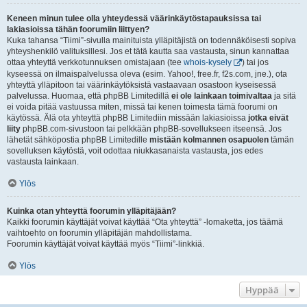
Keneen minun tulee olla yhteydessä väärinkäytöstapauksissa tai
lakiasioissa tähän foorumiin liittyen?
Kuka tahansa “Tiimi”-sivulla mainituista ylläpitäjistä on todennäköisesti sopiva
yhteyshenkilö valituksillesi. Jos et tätä kautta saa vastausta, sinun kannattaa
ottaa yhteyttä verkkotunnuksen omistajaan (tee
whois-kysely
) tai jos
kyseessä on ilmaispalvelussa oleva (esim. Yahoo!, free.fr, f2s.com, jne.), ota
yhteyttä ylläpitoon tai väärinkäytöksistä vastaavaan osastoon kyseisessä
palvelussa. Huomaa, että phpBB Limitedillä
ei ole lainkaan toimivaltaa
ja sitä
ei voida pitää vastuussa miten, missä tai kenen toimesta tämä foorumi on
käytössä. Älä ota yhteyttä phpBB Limitediin missään lakiasioissa
jotka eivät
liity
phpBB.com-sivustoon tai pelkkään phpBB-sovellukseen itseensä. Jos
lähetät sähköpostia phpBB Limitedille
mistään kolmannen osapuolen
tämän
sovelluksen käytöstä, voit odottaa niukkasanaista vastausta, jos edes
vastausta lainkaan.
Ylös
Kuinka otan yhteyttä foorumin ylläpitäjään?
Kaikki foorumin käyttäjät voivat käyttää “Ota yhteyttä” -lomaketta, jos täämä
vaihtoehto on foorumin ylläpitäjän mahdollistama.
Foorumin käyttäjät voivat käyttää myös “Tiimi”-linkkiä.
Ylös
Hyppää