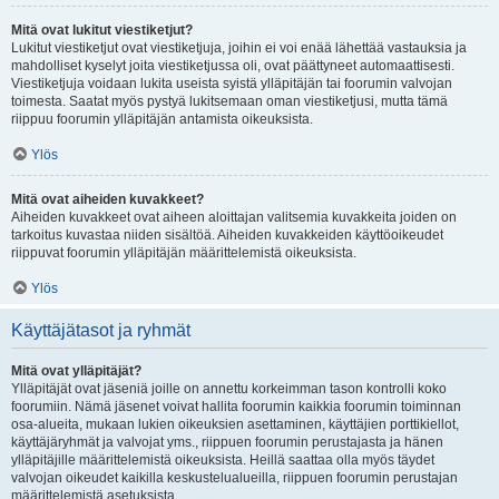
Mitä ovat lukitut viestiketjut?
Lukitut viestiketjut ovat viestiketjuja, joihin ei voi enää lähettää vastauksia ja
mahdolliset kyselyt joita viestiketjussa oli, ovat päättyneet automaattisesti.
Viestiketjuja voidaan lukita useista syistä ylläpitäjän tai foorumin valvojan
toimesta. Saatat myös pystyä lukitsemaan oman viestiketjusi, mutta tämä
riippuu foorumin ylläpitäjän antamista oikeuksista.
Ylös
Mitä ovat aiheiden kuvakkeet?
Aiheiden kuvakkeet ovat aiheen aloittajan valitsemia kuvakkeita joiden on
tarkoitus kuvastaa niiden sisältöä. Aiheiden kuvakkeiden käyttöoikeudet
riippuvat foorumin ylläpitäjän määrittelemistä oikeuksista.
Ylös
Käyttäjätasot ja ryhmät
Mitä ovat ylläpitäjät?
Ylläpitäjät ovat jäseniä joille on annettu korkeimman tason kontrolli koko
foorumiin. Nämä jäsenet voivat hallita foorumin kaikkia foorumin toiminnan
osa-alueita, mukaan lukien oikeuksien asettaminen, käyttäjien porttikiellot,
käyttäjäryhmät ja valvojat yms., riippuen foorumin perustajasta ja hänen
ylläpitäjille määrittelemistä oikeuksista. Heillä saattaa olla myös täydet
valvojan oikeudet kaikilla keskustelualueilla, riippuen foorumin perustajan
määrittelemistä asetuksista.