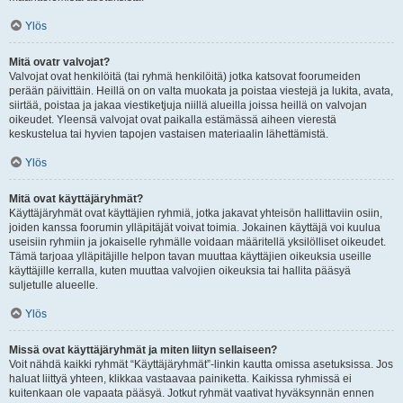
Ylös
Mitä ovatr valvojat?
Valvojat ovat henkilöitä (tai ryhmä henkilöitä) jotka katsovat foorumeiden
perään päivittäin. Heillä on on valta muokata ja poistaa viestejä ja lukita, avata,
siirtää, poistaa ja jakaa viestiketjuja niillä alueilla joissa heillä on valvojan
oikeudet. Yleensä valvojat ovat paikalla estämässä aiheen vierestä
keskustelua tai hyvien tapojen vastaisen materiaalin lähettämistä.
Ylös
Mitä ovat käyttäjäryhmät?
Käyttäjäryhmät ovat käyttäjien ryhmiä, jotka jakavat yhteisön hallittaviin osiin,
joiden kanssa foorumin ylläpitäjät voivat toimia. Jokainen käyttäjä voi kuulua
useisiin ryhmiin ja jokaiselle ryhmälle voidaan määritellä yksilölliset oikeudet.
Tämä tarjoaa ylläpitäjille helpon tavan muuttaa käyttäjien oikeuksia useille
käyttäjille kerralla, kuten muuttaa valvojien oikeuksia tai hallita pääsyä
suljetulle alueelle.
Ylös
Missä ovat käyttäjäryhmät ja miten liityn sellaiseen?
Voit nähdä kaikki ryhmät “Käyttäjäryhmät”-linkin kautta omissa asetuksissa. Jos
haluat liittyä yhteen, klikkaa vastaavaa painiketta. Kaikissa ryhmissä ei
kuitenkaan ole vapaata pääsyä. Jotkut ryhmät vaativat hyväksynnän ennen