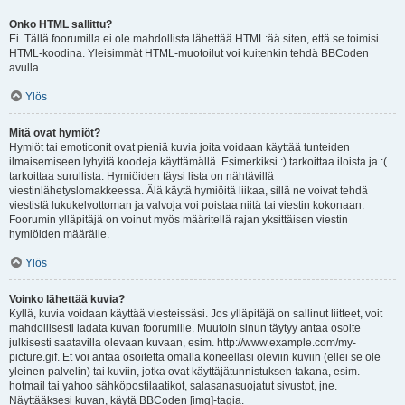
Onko HTML sallittu?
Ei. Tällä foorumilla ei ole mahdollista lähettää HTML:ää siten, että se toimisi
HTML-koodina. Yleisimmät HTML-muotoilut voi kuitenkin tehdä BBCoden
avulla.
Ylös
Mitä ovat hymiöt?
Hymiöt tai emoticonit ovat pieniä kuvia joita voidaan käyttää tunteiden
ilmaisemiseen lyhyitä koodeja käyttämällä. Esimerkiksi :) tarkoittaa iloista ja :(
tarkoittaa surullista. Hymiöiden täysi lista on nähtävillä
viestinlähetyslomakkeessa. Älä käytä hymiöitä liikaa, sillä ne voivat tehdä
viestistä lukukelvottoman ja valvoja voi poistaa niitä tai viestin kokonaan.
Foorumin ylläpitäjä on voinut myös määritellä rajan yksittäisen viestin
hymiöiden määrälle.
Ylös
Voinko lähettää kuvia?
Kyllä, kuvia voidaan käyttää viesteissäsi. Jos ylläpitäjä on sallinut liitteet, voit
mahdollisesti ladata kuvan foorumille. Muutoin sinun täytyy antaa osoite
julkisesti saatavilla olevaan kuvaan, esim. http://www.example.com/my-
picture.gif. Et voi antaa osoitetta omalla koneellasi oleviin kuviin (ellei se ole
yleinen palvelin) tai kuviin, jotka ovat käyttäjätunnistuksen takana, esim.
hotmail tai yahoo sähköpostilaatikot, salasanasuojatut sivustot, jne.
Näyttääksesi kuvan, käytä BBCoden [img]-tagia.