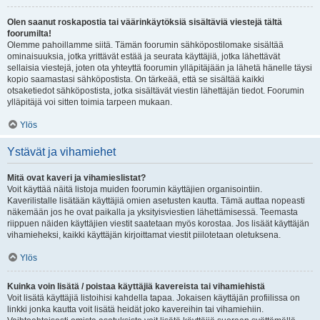
Olen saanut roskapostia tai väärinkäytöksiä sisältäviä viestejä tältä
foorumilta!
Olemme pahoillamme siitä. Tämän foorumin sähköpostilomake sisältää
ominaisuuksia, jotka yrittävät estää ja seurata käyttäjiä, jotka lähettävät
sellaisia viestejä, joten ota yhteyttä foorumin ylläpitäjään ja lähetä hänelle täysi
kopio saamastasi sähköpostista. On tärkeää, että se sisältää kaikki
otsaketiedot sähköpostista, jotka sisältävät viestin lähettäjän tiedot. Foorumin
ylläpitäjä voi sitten toimia tarpeen mukaan.
Ylös
Ystävät ja vihamiehet
Mitä ovat kaveri ja vihamieslistat?
Voit käyttää näitä listoja muiden foorumin käyttäjien organisointiin.
Kaverilistalle lisätään käyttäjiä omien asetusten kautta. Tämä auttaa nopeasti
näkemään jos he ovat paikalla ja yksityisviestien lähettämisessä. Teemasta
riippuen näiden käyttäjien viestit saatetaan myös korostaa. Jos lisäät käyttäjän
vihamieheksi, kaikki käyttäjän kirjoittamat viestit piilotetaan oletuksena.
Ylös
Kuinka voin lisätä / poistaa käyttäjiä kavereista tai vihamiehistä
Voit lisätä käyttäjiä listoihisi kahdella tapaa. Jokaisen käyttäjän profiilissa on
linkki jonka kautta voit lisätä heidät joko kavereihin tai vihamiehiin.