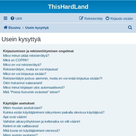
ThisHardLand
UKK
Rekisteröidy
Kirjaudu sisään
E
Etusivu
Usein kysyttyä
t
Usein kysyttyä
s
i
Kirjautumisen ja rekisteröitymisen ongelmat
Miksi minun pitää rekisteröityä?
Mikä on COPPA?
Miksi en voi rekisteröityä?
Rekisteröidyin, mutta en voi kirjautua!
Miksi en voi kirjautua sisään?
Rekisteröidyin joskus aiemmin, mutta en voi enää kirjautua sisään?!
Olen hukannut salasanani!
Miksi minut kirjataan ulos automaattisesti?
Mitä “Poista foorumin evästeet” tekee?
Käyttäjän asetukset
Miten muutan asetuksiani?
Kuinka estän käyttäjänimeni näkymisen paikalla olevissa käyttäjissä?
Ajat ovat väärin!
Vaihdoin aikavyöhykkeen ja kellonaika on silti väärin!
Kieleni ei ole valittavana!
Mitä kuvia on käyttäjänimeni vieressä?
Miten asetan avataren?