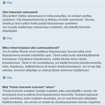
Ylös
Olen hukannut salasanani!
Älä panikoi! Vaikka salasanaasi ei voida palauttaa, se voidaan asettaa
uudelleen. Käy kirjautumissivulla ja klikkaa
Unohdin salasanani
. Seuraa
ohjeita ja sinun pitäisi kohta pystyä kirjautumaan uudelleen.
Jos et pysty asettamaan salasanaasi uudelleen, ota yhteyttä foorumin
ylläpitäjään.
Ylös
Miksi minut kirjataan ulos automaattisesti?
Jos et valitse
Muista minut
-laatikkoa kirjautuessasi, foorumi pitää sinut
kirjautuneena ennalta määritellyn ajan. Tämä estää muita väärinkäyttämästä
tunnuksiasi. Pysyäksesi kirjautuneena, valitse
Muista minut
-valinta
kirjautuessasi. Tämä ei ole suositeltavaa, jos käytät foorumia jaetulta koneelta,
esim. kirjastossa, nettikahvilassa tai koulun tietokoneluokassa. Jos et näe tätä
valintaa, foorumin ylläpitäjä on estänyt tämän toiminnon käyttämisen.
Ylös
Mitä “Poista foorumin evästeet” tekee?
“Poista foorumin evästeet” poistaa evästeet, jotka ovat phpBB:n luomia. Ne
tunnistavat sinut ja pitävät sinut kirjautuneena foorumille. Evästeet tarjoavat
myös toimintoja, kuten luettujen seurantaa, jos ne ovat foorumin ylläpitäjän
käyttöönottamia. Jos sinulla on sisään tai uloskirjautumisen kanssa ongelmia,