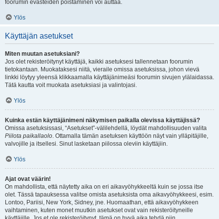
foorumin evästeiden poistaminen voi auttaa.
Ylös
Käyttäjän asetukset
Miten muutan asetuksiani?
Jos olet rekisteröitynyt käyttäjä, kaikki asetuksesi tallennetaan foorumin
tietokantaan. Muokataksesi niitä, vieraile omissa asetuksissa, johon vievä
linkki löytyy yleensä klikkaamalla käyttäjänimeäsi foorumin sivujen ylälaidassa.
Tätä kautta voit muokata asetuksiasi ja valintojasi.
Ylös
Kuinka estän käyttäjänimeni näkymisen paikalla olevissa käyttäjissä?
Omissa asetuksissasi, “Asetukset”-välilehdellä, löydät mahdollisuuden valita
Piilota paikallaolo
. Ottamalla tämän asetuksen käyttöön näyt vain ylläpitäjille,
valvojille ja itsellesi. Sinut lasketaan piilossa oleviin käyttäjiin.
Ylös
Ajat ovat väärin!
On mahdollista, että näytetty aika on eri aikavyöhykkeeltä kuin se jossa itse
olet. Tässä tapauksessa valitse omista asetuksista oma aikavyöhykkeesi, esim.
Lontoo, Pariisi, New York, Sidney, jne. Huomaathan, että aikavyöhykkeen
vaihtaminen, kuten monet muutkin asetukset ovat vain rekisteröityneille
käyttäjille. Jos et ole rekisteröitynyt, tämä on hyvä aika tehdä niin.