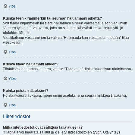
Ylös
Kuinka teen kirjanmerkin tai seuraan haluamaani aihetta?
Voit tehdä kirjanmekin tai tilata haluamasi aiheen valitsemalla sopivan linkin
“Aiheen työkalut” -valikossa, joka on sijoitettu kätevästi keskustelun ylä- ja
alalaidan lähelle.
Viestiketjuun vastaaminen ja valinta “Huomauta kun vastaus lähetetään” tilaa
viestiketjun.
Ylös
Kuinka tilaan haluamani alueen?
Tilataksesi haluamasi alueen, valitse “Tilaa alue” -linkki, aluesivun alalaidassa.
Ylös
Kuinka poistan tilaukseni?
Poistaaksesi tilauksiasi, mene omiin asetuksiisi ja seuraa linkkejä tilauksiisi.
Ylös
Liitetiedostot
Mitkä liitetiedostot ovat sallittuja tällä alueella?
Ylläpitäjä voi määrätä sallitut ja kielletyt liitetiedostojen tyypit. Ota yhteys