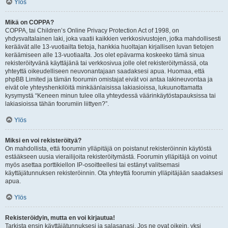
Ylös
Mikä on COPPA?
COPPA, tai Children’s Online Privacy Protection Act of 1998, on
yhdysvaltalainen laki, joka vaatii kaikkien verkkosivustojen, jotka mahdollisesti
keräävät alle 13-vuotiailta tietoja, hankkia huoltajan kirjallisen luvan tietojen
keräämiseen alle 13-vuotiaalta. Jos olet epävarma koskeeko tämä sinua
rekisteröityvänä käyttäjänä tai verkkosivua jolle olet rekisteröitymässä, ota
yhteyttä oikeudelliseen neuvonantajaan saadaksesi apua. Huomaa, että
phpBB Limited ja tämän foorumin omistajat eivät voi antaa lakineuvontaa ja
eivät ole yhteyshenkilöitä minkäänlaisissa lakiasioissa, lukuunottamatta
kysymystä “Keneen minun tulee olla yhteydessä väärinkäytöstapauksissa tai
lakiasioissa tähän foorumiin liittyen?”.
Ylös
Miksi en voi rekisteröityä?
On mahdollista, että foorumin ylläpitäjä on poistanut rekisteröinnin käytöstä
estääkseen uusia vierailijoita rekisteröitymästä. Foorumin ylläpitäjä on voinut
myös asettaa porttikiellon IP-osoitteellesi tai estänyt valitsemasi
käyttäjätunnuksen rekisteröinnin. Ota yhteyttä foorumin ylläpitäjään saadaksesi
apua.
Ylös
Rekisteröidyin, mutta en voi kirjautua!
Tarkista ensin käyttäjätunnuksesi ja salasanasi. Jos ne ovat oikein, yksi