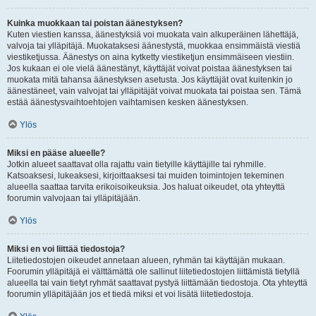
Kuinka muokkaan tai poistan äänestyksen?
Kuten viestien kanssa, äänestyksiä voi muokata vain alkuperäinen lähettäjä,
valvoja tai ylläpitäjä. Muokataksesi äänestystä, muokkaa ensimmäistä viestiä
viestiketjussa. Äänestys on aina kytketty viestiketjun ensimmäiseen viestiin.
Jos kukaan ei ole vielä äänestänyt, käyttäjät voivat poistaa äänestyksen tai
muokata mitä tahansa äänestyksen asetusta. Jos käyttäjät ovat kuitenkin jo
äänestäneet, vain valvojat tai ylläpitäjät voivat muokata tai poistaa sen. Tämä
estää äänestysvaihtoehtojen vaihtamisen kesken äänestyksen.
Ylös
Miksi en pääse alueelle?
Jotkin alueet saattavat olla rajattu vain tietyille käyttäjille tai ryhmille.
Katsoaksesi, lukeaksesi, kirjoittaaksesi tai muiden toimintojen tekeminen
alueella saattaa tarvita erikoisoikeuksia. Jos haluat oikeudet, ota yhteyttä
foorumin valvojaan tai ylläpitäjään.
Ylös
Miksi en voi liittää tiedostoja?
Liitetiedostojen oikeudet annetaan alueen, ryhmän tai käyttäjän mukaan.
Foorumin ylläpitäjä ei välttämättä ole sallinut liitetiedostojen liittämistä tietyllä
alueella tai vain tietyt ryhmät saattavat pystyä liittämään tiedostoja. Ota yhteyttä
foorumin ylläpitäjään jos et tiedä miksi et voi lisätä liitetiedostoja.