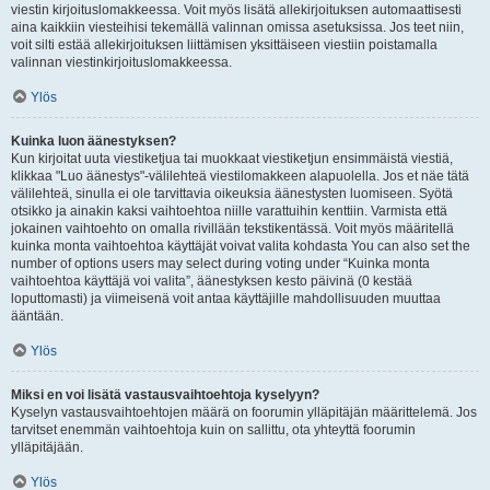
viestin kirjoituslomakkeessa. Voit myös lisätä allekirjoituksen automaattisesti
aina kaikkiin viesteihisi tekemällä valinnan omissa asetuksissa. Jos teet niin,
voit silti estää allekirjoituksen liittämisen yksittäiseen viestiin poistamalla
valinnan viestinkirjoituslomakkeessa.
Ylös
Kuinka luon äänestyksen?
Kun kirjoitat uuta viestiketjua tai muokkaat viestiketjun ensimmäistä viestiä,
klikkaa "Luo äänestys"-välilehteä viestilomakkeen alapuolella. Jos et näe tätä
välilehteä, sinulla ei ole tarvittavia oikeuksia äänestysten luomiseen. Syötä
otsikko ja ainakin kaksi vaihtoehtoa niille varattuihin kenttiin. Varmista että
jokainen vaihtoehto on omalla rivillään tekstikentässä. Voit myös määritellä
kuinka monta vaihtoehtoa käyttäjät voivat valita kohdasta You can also set the
number of options users may select during voting under “Kuinka monta
vaihtoehtoa käyttäjä voi valita”, äänestyksen kesto päivinä (0 kestää
loputtomasti) ja viimeisenä voit antaa käyttäjille mahdollisuuden muuttaa
ääntään.
Ylös
Miksi en voi lisätä vastausvaihtoehtoja kyselyyn?
Kyselyn vastausvaihtoehtojen määrä on foorumin ylläpitäjän määrittelemä. Jos
tarvitset enemmän vaihtoehtoja kuin on sallittu, ota yhteyttä foorumin
ylläpitäjään.
Ylös