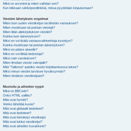
Mikä on arvonimi ja miten vaihdan sen?
Kun klikkaan sähköpostilinkkiä, minua pyydetään kirjautumaan?
Viestien lähetyksen ongelmat
Miten luon uuden viestiketjun tai lähetän vastauksen?
Miten muokkaan tai poistan viestejä?
Miten liitän allekirjoituksen viestiini?
Kuinka luon äänestyksen?
Miksi en voi lisätä vastausvaihtoehtoja kyselyyn?
Kuinka muokkaan tai poistan äänestyksen?
Miksi en pääse alueelle?
Miksi en voi liittää tiedostoja?
Miksi sain varoituksen?
Miten ilmoitan viestin valvojalle?
Mitä “Tallenna”-painike viestin kirjoittamisessa tekee?
Miksi minun viestini tarvitsee hyväksynnän?
Miten tönäisen viestiketjuani?
Muotoilu ja aiheiden tyypit
Mikä on BBCode?
Onko HTML sallittu?
Mitä ovat hymiöt?
Voinko lähettää kuvia?
Mitä ovat globaalit tiedotteet?
Mitä ovat tiedotteet?
Mitä ovat kiinnitetyt viestiketjut
Mitä ovat lukitut viestiketjut?
Mitä ovat aiheiden kuvakkeet?