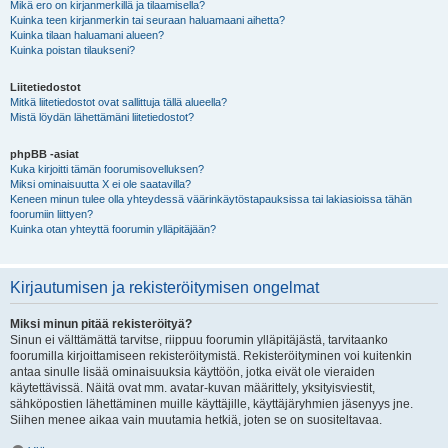
Mikä ero on kirjanmerkillä ja tilaamisella?
Kuinka teen kirjanmerkin tai seuraan haluamaani aihetta?
Kuinka tilaan haluamani alueen?
Kuinka poistan tilaukseni?
Liitetiedostot
Mitkä liitetiedostot ovat sallittuja tällä alueella?
Mistä löydän lähettämäni liitetiedostot?
phpBB -asiat
Kuka kirjoitti tämän foorumisovelluksen?
Miksi ominaisuutta X ei ole saatavilla?
Keneen minun tulee olla yhteydessä väärinkäytöstapauksissa tai lakiasioissa tähän
foorumiin liittyen?
Kuinka otan yhteyttä foorumin ylläpitäjään?
Kirjautumisen ja rekisteröitymisen ongelmat
Miksi minun pitää rekisteröityä?
Sinun ei välttämättä tarvitse, riippuu foorumin ylläpitäjästä, tarvitaanko
foorumilla kirjoittamiseen rekisteröitymistä. Rekisteröityminen voi kuitenkin
antaa sinulle lisää ominaisuuksia käyttöön, jotka eivät ole vieraiden
käytettävissä. Näitä ovat mm. avatar-kuvan määrittely, yksityisviestit,
sähköpostien lähettäminen muille käyttäjille, käyttäjäryhmien jäsenyys jne.
Siihen menee aikaa vain muutamia hetkiä, joten se on suositeltavaa.