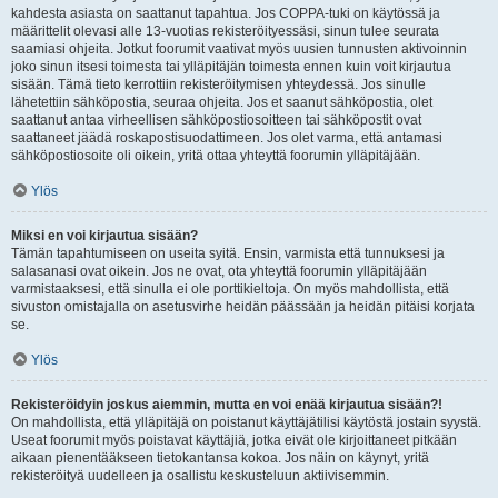
kahdesta asiasta on saattanut tapahtua. Jos COPPA-tuki on käytössä ja
määrittelit olevasi alle 13-vuotias rekisteröityessäsi, sinun tulee seurata
saamiasi ohjeita. Jotkut foorumit vaativat myös uusien tunnusten aktivoinnin
joko sinun itsesi toimesta tai ylläpitäjän toimesta ennen kuin voit kirjautua
sisään. Tämä tieto kerrottiin rekisteröitymisen yhteydessä. Jos sinulle
lähetettiin sähköpostia, seuraa ohjeita. Jos et saanut sähköpostia, olet
saattanut antaa virheellisen sähköpostiosoitteen tai sähköpostit ovat
saattaneet jäädä roskapostisuodattimeen. Jos olet varma, että antamasi
sähköpostiosoite oli oikein, yritä ottaa yhteyttä foorumin ylläpitäjään.
Ylös
Miksi en voi kirjautua sisään?
Tämän tapahtumiseen on useita syitä. Ensin, varmista että tunnuksesi ja
salasanasi ovat oikein. Jos ne ovat, ota yhteyttä foorumin ylläpitäjään
varmistaaksesi, että sinulla ei ole porttikieltoja. On myös mahdollista, että
sivuston omistajalla on asetusvirhe heidän päässään ja heidän pitäisi korjata
se.
Ylös
Rekisteröidyin joskus aiemmin, mutta en voi enää kirjautua sisään?!
On mahdollista, että ylläpitäjä on poistanut käyttäjätilisi käytöstä jostain syystä.
Useat foorumit myös poistavat käyttäjiä, jotka eivät ole kirjoittaneet pitkään
aikaan pienentääkseen tietokantansa kokoa. Jos näin on käynyt, yritä
rekisteröityä uudelleen ja osallistu keskusteluun aktiivisemmin.