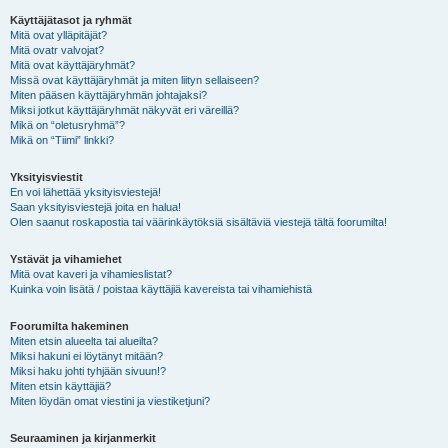
Käyttäjätasot ja ryhmät
Mitä ovat ylläpitäjät?
Mitä ovatr valvojat?
Mitä ovat käyttäjäryhmät?
Missä ovat käyttäjäryhmät ja miten liityn sellaiseen?
Miten pääsen käyttäjäryhmän johtajaksi?
Miksi jotkut käyttäjäryhmät näkyvät eri väreillä?
Mikä on “oletusryhmä”?
Mikä on “Tiimi” linkki?
Yksityisviestit
En voi lähettää yksityisviestejä!
Saan yksityisviestejä joita en halua!
Olen saanut roskapostia tai väärinkäytöksiä sisältäviä viestejä tältä foorumilta!
Ystävät ja vihamiehet
Mitä ovat kaveri ja vihamieslistat?
Kuinka voin lisätä / poistaa käyttäjiä kavereista tai vihamiehistä
Foorumilta hakeminen
Miten etsin alueelta tai alueilta?
Miksi hakuni ei löytänyt mitään?
Miksi haku johti tyhjään sivuun!?
Miten etsin käyttäjiä?
Miten löydän omat viestini ja viestiketjuni?
Seuraaminen ja kirjanmerkit