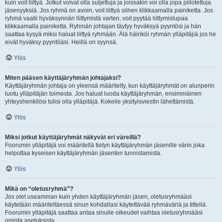
kuin voit liittyä. Jotkut voivat olla suljettuja ja joissakin voi olla jopa piilotettuja
jäsenyyksiä. Jos ryhmä on avoin, voit liittyä siihen klikkaamalla painiketta. Jos
ryhmä vaatii hyväksynnän liittymistä varten, voit pyytää liittymislupaa
klikkaamalla painiketta. Ryhmän johtajan täytyy hyväksyä pyyntösi ja hän
saattaa kysyä miksi haluat liittyä ryhmään. Älä häiriköi ryhmän ylläpitäjiä jos he
eivät hyväksy pyyntöäsi. Heillä on syynsä.
Ylös
Miten pääsen käyttäjäryhmän johtajaksi?
Käyttäjäryhmän johtaja on yleensä määritelty, kun käyttäjäryhmät on alunperin
luotu ylläpitäjän toimesta. Jos haluat luoda käyttäjäryhmän, ensimmäinen
yhteyshenkilösi tulisi olla ylläpitäjä. Kokeile yksityisviestin lähettämistä.
Ylös
Miksi jotkut käyttäjäryhmät näkyvät eri väreillä?
Foorumin ylläpitäjä voi määritellä tietyn käyttäjäryhmän jäsenille värin joka
helpottaa kyseisen käyttäjäryhmän jäsenten tunnistamista.
Ylös
Mikä on “oletusryhmä”?
Jos olet useamman kuin yhden käyttäjäryhmän jäsen, oletusryhmääsi
käytetään määriteltäessä sinun kohdallasi käytettävää ryhmäväriä ja titteliä.
Foorumin ylläpitäjä saattaa antaa sinulle oikeudet vaihtaa oletusryhmääsi
omista asetuksista.