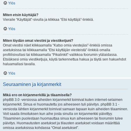
Ylös
Miten etsin käyttäjiä?
Vieraile “Käyttäjät”-sivulla ja klikkaa “Etsi käyttäjä”-linkkiä.
Ylös
Miten löydän omat viestini ja viestiketjuni?
Omat viestisi näet klikkaamalla “Katso omia viestejäsi”-linkkiä omissa
asetuksissa tai klikkaamalla “Etsi käyttäjän viesteistä”-linkkiä omalla
profiilisivullasi tai klikkaamalla “Pikalinkit”-valikkoa foorumin ylälaidassa.
Etsiäksesi omia viestiketjuja, käytä tarkennettua hakua ja täytä sen hakuehdot
haluamallasi tavalla.
Ylös
Seuraaminen ja kirjanmerkit
Mikä ero on kirjanmerkillä ja tilaamisella?
phpBB 3.0 -versiossa aiheiden kirjanmerkit toimivat kuten internet-selaimen
kirjanmerkit. Sinua ei huomautettu jos aiheeseen tuli päivitys. phpBB 3.1 -
versiosta lähtien kirjanmerkit toimivat samaan tapaan kuin aiheiden tilaaminen.
Voit saada ilmoituksen kun aihe josta sinulla on kirjanmerkki päivittyy.
Tilaaminen puolestaan huomauttaa sinua kun aiheeseen tai foorumiin tulee
päivitys. Huomautusten asetukset ja tilausten asetukset voidaan määrittää
omissa asetuksissa kohdassa “Omat asetukset”.