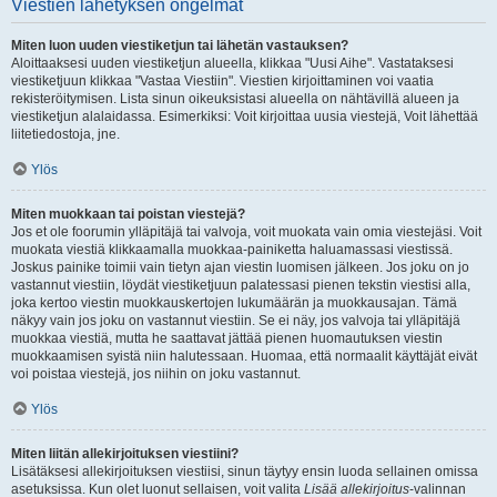
Viestien lähetyksen ongelmat
Miten luon uuden viestiketjun tai lähetän vastauksen?
Aloittaaksesi uuden viestiketjun alueella, klikkaa "Uusi Aihe". Vastataksesi
viestiketjuun klikkaa "Vastaa Viestiin". Viestien kirjoittaminen voi vaatia
rekisteröitymisen. Lista sinun oikeuksistasi alueella on nähtävillä alueen ja
viestiketjun alalaidassa. Esimerkiksi: Voit kirjoittaa uusia viestejä, Voit lähettää
liitetiedostoja, jne.
Ylös
Miten muokkaan tai poistan viestejä?
Jos et ole foorumin ylläpitäjä tai valvoja, voit muokata vain omia viestejäsi. Voit
muokata viestiä klikkaamalla muokkaa-painiketta haluamassasi viestissä.
Joskus painike toimii vain tietyn ajan viestin luomisen jälkeen. Jos joku on jo
vastannut viestiin, löydät viestiketjuun palatessasi pienen tekstin viestisi alla,
joka kertoo viestin muokkauskertojen lukumäärän ja muokkausajan. Tämä
näkyy vain jos joku on vastannut viestiin. Se ei näy, jos valvoja tai ylläpitäjä
muokkaa viestiä, mutta he saattavat jättää pienen huomautuksen viestin
muokkaamisen syistä niin halutessaan. Huomaa, että normaalit käyttäjät eivät
voi poistaa viestejä, jos niihin on joku vastannut.
Ylös
Miten liitän allekirjoituksen viestiini?
Lisätäksesi allekirjoituksen viestiisi, sinun täytyy ensin luoda sellainen omissa
asetuksissa. Kun olet luonut sellaisen, voit valita
Lisää allekirjoitus
-valinnan