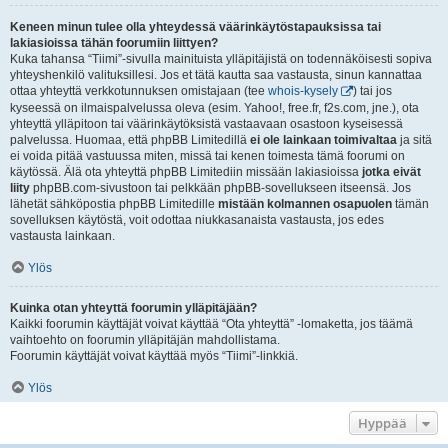
Keneen minun tulee olla yhteydessä väärinkäytöstapauksissa tai
lakiasioissa tähän foorumiin liittyen?
Kuka tahansa “Tiimi”-sivulla mainituista ylläpitäjistä on todennäköisesti sopiva
yhteyshenkilö valituksillesi. Jos et tätä kautta saa vastausta, sinun kannattaa
ottaa yhteyttä verkkotunnuksen omistajaan (tee
whois-kysely
) tai jos
kyseessä on ilmaispalvelussa oleva (esim. Yahoo!, free.fr, f2s.com, jne.), ota
yhteyttä ylläpitoon tai väärinkäytöksistä vastaavaan osastoon kyseisessä
palvelussa. Huomaa, että phpBB Limitedillä
ei ole lainkaan toimivaltaa
ja sitä
ei voida pitää vastuussa miten, missä tai kenen toimesta tämä foorumi on
käytössä. Älä ota yhteyttä phpBB Limitediin missään lakiasioissa
jotka eivät
liity
phpBB.com-sivustoon tai pelkkään phpBB-sovellukseen itseensä. Jos
lähetät sähköpostia phpBB Limitedille
mistään kolmannen osapuolen
tämän
sovelluksen käytöstä, voit odottaa niukkasanaista vastausta, jos edes
vastausta lainkaan.
Ylös
Kuinka otan yhteyttä foorumin ylläpitäjään?
Kaikki foorumin käyttäjät voivat käyttää “Ota yhteyttä” -lomaketta, jos täämä
vaihtoehto on foorumin ylläpitäjän mahdollistama.
Foorumin käyttäjät voivat käyttää myös “Tiimi”-linkkiä.
Ylös
Hyppää