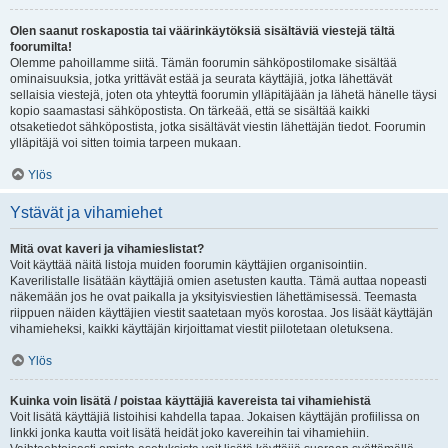
Olen saanut roskapostia tai väärinkäytöksiä sisältäviä viestejä tältä
foorumilta!
Olemme pahoillamme siitä. Tämän foorumin sähköpostilomake sisältää
ominaisuuksia, jotka yrittävät estää ja seurata käyttäjiä, jotka lähettävät
sellaisia viestejä, joten ota yhteyttä foorumin ylläpitäjään ja lähetä hänelle täysi
kopio saamastasi sähköpostista. On tärkeää, että se sisältää kaikki
otsaketiedot sähköpostista, jotka sisältävät viestin lähettäjän tiedot. Foorumin
ylläpitäjä voi sitten toimia tarpeen mukaan.
Ylös
Ystävät ja vihamiehet
Mitä ovat kaveri ja vihamieslistat?
Voit käyttää näitä listoja muiden foorumin käyttäjien organisointiin.
Kaverilistalle lisätään käyttäjiä omien asetusten kautta. Tämä auttaa nopeasti
näkemään jos he ovat paikalla ja yksityisviestien lähettämisessä. Teemasta
riippuen näiden käyttäjien viestit saatetaan myös korostaa. Jos lisäät käyttäjän
vihamieheksi, kaikki käyttäjän kirjoittamat viestit piilotetaan oletuksena.
Ylös
Kuinka voin lisätä / poistaa käyttäjiä kavereista tai vihamiehistä
Voit lisätä käyttäjiä listoihisi kahdella tapaa. Jokaisen käyttäjän profiilissa on
linkki jonka kautta voit lisätä heidät joko kavereihin tai vihamiehiin.