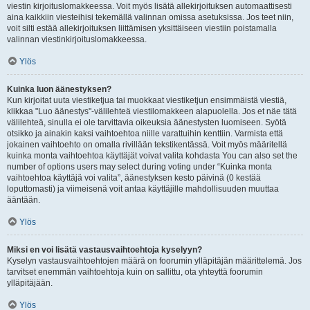
viestin kirjoituslomakkeessa. Voit myös lisätä allekirjoituksen automaattisesti
aina kaikkiin viesteihisi tekemällä valinnan omissa asetuksissa. Jos teet niin,
voit silti estää allekirjoituksen liittämisen yksittäiseen viestiin poistamalla
valinnan viestinkirjoituslomakkeessa.
Ylös
Kuinka luon äänestyksen?
Kun kirjoitat uuta viestiketjua tai muokkaat viestiketjun ensimmäistä viestiä,
klikkaa "Luo äänestys"-välilehteä viestilomakkeen alapuolella. Jos et näe tätä
välilehteä, sinulla ei ole tarvittavia oikeuksia äänestysten luomiseen. Syötä
otsikko ja ainakin kaksi vaihtoehtoa niille varattuihin kenttiin. Varmista että
jokainen vaihtoehto on omalla rivillään tekstikentässä. Voit myös määritellä
kuinka monta vaihtoehtoa käyttäjät voivat valita kohdasta You can also set the
number of options users may select during voting under “Kuinka monta
vaihtoehtoa käyttäjä voi valita”, äänestyksen kesto päivinä (0 kestää
loputtomasti) ja viimeisenä voit antaa käyttäjille mahdollisuuden muuttaa
ääntään.
Ylös
Miksi en voi lisätä vastausvaihtoehtoja kyselyyn?
Kyselyn vastausvaihtoehtojen määrä on foorumin ylläpitäjän määrittelemä. Jos
tarvitset enemmän vaihtoehtoja kuin on sallittu, ota yhteyttä foorumin
ylläpitäjään.
Ylös