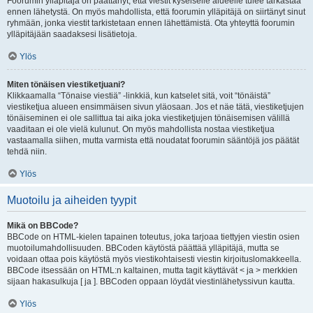
Foorumin ylläpitäjä on päättänyt, että viestit kyseiselle alueelle tulee tarkastaa
ennen lähetystä. On myös mahdollista, että foorumin ylläpitäjä on siirtänyt sinut
ryhmään, jonka viestit tarkistetaan ennen lähettämistä. Ota yhteyttä foorumin
ylläpitäjään saadaksesi lisätietoja.
Ylös
Miten tönäisen viestiketjuani?
Klikkaamalla “Tönaise viestiä” -linkkiä, kun katselet sitä, voit “tönäistä”
viestiketjua alueen ensimmäisen sivun yläosaan. Jos et näe tätä, viestiketjujen
tönäiseminen ei ole sallittua tai aika joka viestiketjujen tönäisemisen välillä
vaaditaan ei ole vielä kulunut. On myös mahdollista nostaa viestiketjua
vastaamalla siihen, mutta varmista että noudatat foorumin sääntöjä jos päätät
tehdä niin.
Ylös
Muotoilu ja aiheiden tyypit
Mikä on BBCode?
BBCode on HTML-kielen tapainen toteutus, joka tarjoaa tiettyjen viestin osien
muotoilumahdollisuuden. BBCoden käytöstä päättää ylläpitäjä, mutta se
voidaan ottaa pois käytöstä myös viestikohtaisesti viestin kirjoituslomakkeella.
BBCode itsessään on HTML:n kaltainen, mutta tagit käyttävät < ja > merkkien
sijaan hakasulkuja [ ja ]. BBCoden oppaan löydät viestinlähetyssivun kautta.
Ylös