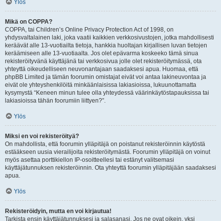
Ylös
Mikä on COPPA?
COPPA, tai Children’s Online Privacy Protection Act of 1998, on
yhdysvaltalainen laki, joka vaatii kaikkien verkkosivustojen, jotka mahdollisesti
keräävät alle 13-vuotiailta tietoja, hankkia huoltajan kirjallisen luvan tietojen
keräämiseen alle 13-vuotiaalta. Jos olet epävarma koskeeko tämä sinua
rekisteröityvänä käyttäjänä tai verkkosivua jolle olet rekisteröitymässä, ota
yhteyttä oikeudelliseen neuvonantajaan saadaksesi apua. Huomaa, että
phpBB Limited ja tämän foorumin omistajat eivät voi antaa lakineuvontaa ja
eivät ole yhteyshenkilöitä minkäänlaisissa lakiasioissa, lukuunottamatta
kysymystä “Keneen minun tulee olla yhteydessä väärinkäytöstapauksissa tai
lakiasioissa tähän foorumiin liittyen?”.
Ylös
Miksi en voi rekisteröityä?
On mahdollista, että foorumin ylläpitäjä on poistanut rekisteröinnin käytöstä
estääkseen uusia vierailijoita rekisteröitymästä. Foorumin ylläpitäjä on voinut
myös asettaa porttikiellon IP-osoitteellesi tai estänyt valitsemasi
käyttäjätunnuksen rekisteröinnin. Ota yhteyttä foorumin ylläpitäjään saadaksesi
apua.
Ylös
Rekisteröidyin, mutta en voi kirjautua!
Tarkista ensin käyttäjätunnuksesi ja salasanasi. Jos ne ovat oikein, yksi