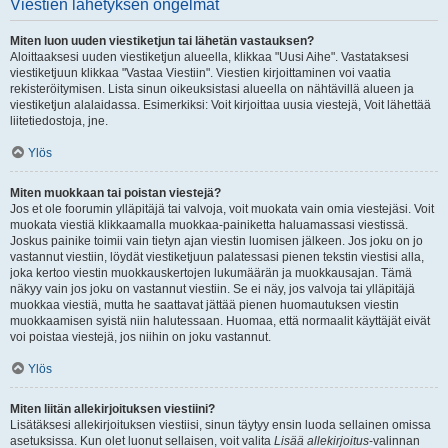
Viestien lähetyksen ongelmat
Miten luon uuden viestiketjun tai lähetän vastauksen?
Aloittaaksesi uuden viestiketjun alueella, klikkaa "Uusi Aihe". Vastataksesi
viestiketjuun klikkaa "Vastaa Viestiin". Viestien kirjoittaminen voi vaatia
rekisteröitymisen. Lista sinun oikeuksistasi alueella on nähtävillä alueen ja
viestiketjun alalaidassa. Esimerkiksi: Voit kirjoittaa uusia viestejä, Voit lähettää
liitetiedostoja, jne.
Ylös
Miten muokkaan tai poistan viestejä?
Jos et ole foorumin ylläpitäjä tai valvoja, voit muokata vain omia viestejäsi. Voit
muokata viestiä klikkaamalla muokkaa-painiketta haluamassasi viestissä.
Joskus painike toimii vain tietyn ajan viestin luomisen jälkeen. Jos joku on jo
vastannut viestiin, löydät viestiketjuun palatessasi pienen tekstin viestisi alla,
joka kertoo viestin muokkauskertojen lukumäärän ja muokkausajan. Tämä
näkyy vain jos joku on vastannut viestiin. Se ei näy, jos valvoja tai ylläpitäjä
muokkaa viestiä, mutta he saattavat jättää pienen huomautuksen viestin
muokkaamisen syistä niin halutessaan. Huomaa, että normaalit käyttäjät eivät
voi poistaa viestejä, jos niihin on joku vastannut.
Ylös
Miten liitän allekirjoituksen viestiini?
Lisätäksesi allekirjoituksen viestiisi, sinun täytyy ensin luoda sellainen omissa
asetuksissa. Kun olet luonut sellaisen, voit valita
Lisää allekirjoitus
-valinnan