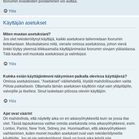
foorumin evästeiden poistaminen voi auttaa.
Ylös
Käyttäjän asetukset
Miten muutan asetuksiani?
Jos olet rekisteröitynyt käyttäjä, kaikki asetuksesi tallennetaan foorumin
tietokantaan. Muokataksesi niitä, vieraile omissa asetuksissa, johon vievä
linkki löytyy yleensä klikkaamalla käyttäjänimeäsi foorumin sivujen ylälaidassa.
Tätä kautta voit muokata asetuksiasi ja valintojasi.
Ylös
Kuinka estän käyttäjänimeni näkymisen paikalla olevissa käyttäjissä?
Omissa asetuksissasi, “Asetukset”-välilehdellä, löydät mahdollisuuden valita
Piilota paikallaolo
. Ottamalla tämän asetuksen käyttöön näyt vain ylläpitäjille,
valvojille ja itsellesi. Sinut lasketaan piilossa oleviin käyttäjiin.
Ylös
Ajat ovat väärin!
On mahdollista, että näytetty aika on eri aikavyöhykkeeltä kuin se jossa itse
olet. Tässä tapauksessa valitse omista asetuksista oma aikavyöhykkeesi, esim.
Lontoo, Pariisi, New York, Sidney, jne. Huomaathan, että aikavyöhykkeen
vaihtaminen, kuten monet muutkin asetukset ovat vain rekisteröityneille
käyttäjille. Jos et ole rekisteröitynyt, tämä on hyvä aika tehdä niin.