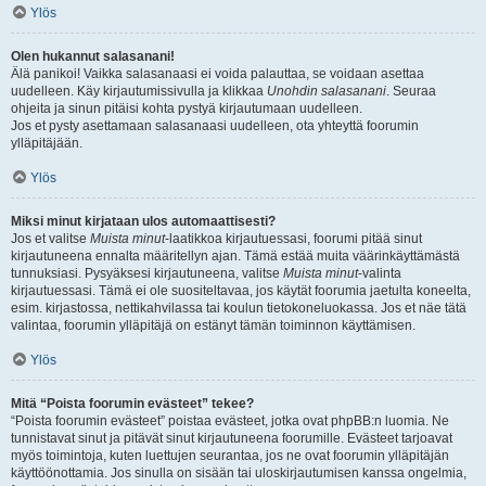
Ylös
Olen hukannut salasanani!
Älä panikoi! Vaikka salasanaasi ei voida palauttaa, se voidaan asettaa
uudelleen. Käy kirjautumissivulla ja klikkaa
Unohdin salasanani
. Seuraa
ohjeita ja sinun pitäisi kohta pystyä kirjautumaan uudelleen.
Jos et pysty asettamaan salasanaasi uudelleen, ota yhteyttä foorumin
ylläpitäjään.
Ylös
Miksi minut kirjataan ulos automaattisesti?
Jos et valitse
Muista minut
-laatikkoa kirjautuessasi, foorumi pitää sinut
kirjautuneena ennalta määritellyn ajan. Tämä estää muita väärinkäyttämästä
tunnuksiasi. Pysyäksesi kirjautuneena, valitse
Muista minut
-valinta
kirjautuessasi. Tämä ei ole suositeltavaa, jos käytät foorumia jaetulta koneelta,
esim. kirjastossa, nettikahvilassa tai koulun tietokoneluokassa. Jos et näe tätä
valintaa, foorumin ylläpitäjä on estänyt tämän toiminnon käyttämisen.
Ylös
Mitä “Poista foorumin evästeet” tekee?
“Poista foorumin evästeet” poistaa evästeet, jotka ovat phpBB:n luomia. Ne
tunnistavat sinut ja pitävät sinut kirjautuneena foorumille. Evästeet tarjoavat
myös toimintoja, kuten luettujen seurantaa, jos ne ovat foorumin ylläpitäjän
käyttöönottamia. Jos sinulla on sisään tai uloskirjautumisen kanssa ongelmia,