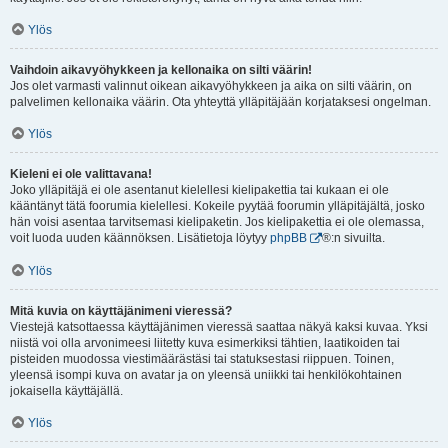
Ylös
Vaihdoin aikavyöhykkeen ja kellonaika on silti väärin!
Jos olet varmasti valinnut oikean aikavyöhykkeen ja aika on silti väärin, on
palvelimen kellonaika väärin. Ota yhteyttä ylläpitäjään korjataksesi ongelman.
Ylös
Kieleni ei ole valittavana!
Joko ylläpitäjä ei ole asentanut kielellesi kielipakettia tai kukaan ei ole
kääntänyt tätä foorumia kielellesi. Kokeile pyytää foorumin ylläpitäjältä, josko
hän voisi asentaa tarvitsemasi kielipaketin. Jos kielipakettia ei ole olemassa,
voit luoda uuden käännöksen. Lisätietoja löytyy
phpBB
®:n sivuilta.
Ylös
Mitä kuvia on käyttäjänimeni vieressä?
Viestejä katsottaessa käyttäjänimen vieressä saattaa näkyä kaksi kuvaa. Yksi
niistä voi olla arvonimeesi liitetty kuva esimerkiksi tähtien, laatikoiden tai
pisteiden muodossa viestimäärästäsi tai statuksestasi riippuen. Toinen,
yleensä isompi kuva on avatar ja on yleensä uniikki tai henkilökohtainen
jokaisella käyttäjällä.
Ylös