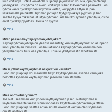
kuin voit liittyä. Jotkut voivat olla suljettuja ja joissakin voi olla jopa piilotettuja
jäsenyyksiä. Jos ryhmä on avoin, voit liittyä siihen klikkaamalla painiketta. Jos
ryhmä vaatii hyväksynnän liittymistä varten, voit pyytää liittymislupaa
klikkaamalla painiketta. Ryhmän johtajan täytyy hyväksyä pyyntösi ja hän
saattaa kysyä miksi haluat liittyä ryhmään. Älä häiriköi ryhmän ylläpitäjiä jos he
eivät hyväksy pyyntöäsi. Heillä on syynsä.
Ylös
Miten pääsen käyttäjäryhmän johtajaksi?
Käyttäjäryhmän johtaja on yleensä määritelty, kun käyttäjäryhmät on alunperin
luotu ylläpitäjän toimesta. Jos haluat luoda käyttäjäryhmän, ensimmäinen
yhteyshenkilösi tulisi olla ylläpitäjä. Kokeile yksityisviestin lähettämistä.
Ylös
Miksi jotkut käyttäjäryhmät näkyvät eri väreillä?
Foorumin ylläpitäjä voi määritellä tietyn käyttäjäryhmän jäsenille värin joka
helpottaa kyseisen käyttäjäryhmän jäsenten tunnistamista.
Ylös
Mikä on “oletusryhmä”?
Jos olet useamman kuin yhden käyttäjäryhmän jäsen, oletusryhmääsi
käytetään määriteltäessä sinun kohdallasi käytettävää ryhmäväriä ja titteliä.
Foorumin ylläpitäjä saattaa antaa sinulle oikeudet vaihtaa oletusryhmääsi
omista asetuksista.