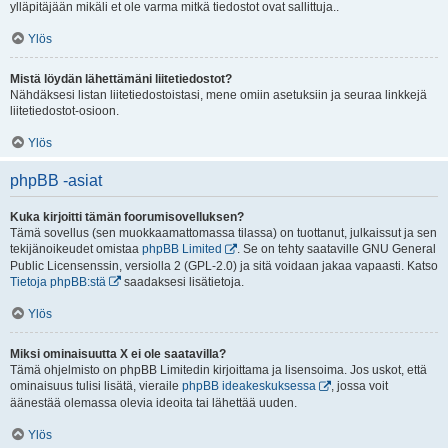
ylläpitäjään mikäli et ole varma mitkä tiedostot ovat sallittuja..
Ylös
Mistä löydän lähettämäni liitetiedostot?
Nähdäksesi listan liitetiedostoistasi, mene omiin asetuksiin ja seuraa linkkejä
liitetiedostot-osioon.
Ylös
phpBB -asiat
Kuka kirjoitti tämän foorumisovelluksen?
Tämä sovellus (sen muokkaamattomassa tilassa) on tuottanut, julkaissut ja sen
tekijänoikeudet omistaa
phpBB Limited
. Se on tehty saataville GNU General
Public Licensenssin, versiolla 2 (GPL-2.0) ja sitä voidaan jakaa vapaasti. Katso
Tietoja phpBB:stä
saadaksesi lisätietoja.
Ylös
Miksi ominaisuutta X ei ole saatavilla?
Tämä ohjelmisto on phpBB Limitedin kirjoittama ja lisensoima. Jos uskot, että
ominaisuus tulisi lisätä, vieraile
phpBB ideakeskuksessa
, jossa voit
äänestää olemassa olevia ideoita tai lähettää uuden.
Ylös