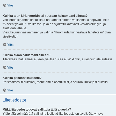
Ylös
Kuinka teen kirjanmerkin tai seuraan haluamaani aihetta?
Voit tehdä kirjanmekin tai tilata haluamasi aiheen valitsemalla sopivan linkin
“Aiheen työkalut” -valikossa, joka on sijoitettu kätevästi keskustelun ylä- ja
alalaidan lähelle.
Viestiketjuun vastaaminen ja valinta “Huomauta kun vastaus lähetetään” tilaa
viestiketjun.
Ylös
Kuinka tilaan haluamani alueen?
Tilataksesi haluamasi alueen, valitse “Tilaa alue” -linkki, aluesivun alalaidassa.
Ylös
Kuinka poistan tilaukseni?
Poistaaksesi tilauksiasi, mene omiin asetuksiisi ja seuraa linkkejä tilauksiisi.
Ylös
Liitetiedostot
Mitkä liitetiedostot ovat sallittuja tällä alueella?
Ylläpitäjä voi määrätä sallitut ja kielletyt liitetiedostojen tyypit. Ota yhteys