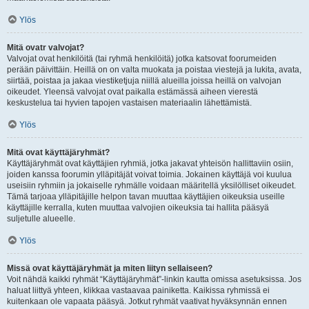
Ylös
Mitä ovatr valvojat?
Valvojat ovat henkilöitä (tai ryhmä henkilöitä) jotka katsovat foorumeiden
perään päivittäin. Heillä on on valta muokata ja poistaa viestejä ja lukita, avata,
siirtää, poistaa ja jakaa viestiketjuja niillä alueilla joissa heillä on valvojan
oikeudet. Yleensä valvojat ovat paikalla estämässä aiheen vierestä
keskustelua tai hyvien tapojen vastaisen materiaalin lähettämistä.
Ylös
Mitä ovat käyttäjäryhmät?
Käyttäjäryhmät ovat käyttäjien ryhmiä, jotka jakavat yhteisön hallittaviin osiin,
joiden kanssa foorumin ylläpitäjät voivat toimia. Jokainen käyttäjä voi kuulua
useisiin ryhmiin ja jokaiselle ryhmälle voidaan määritellä yksilölliset oikeudet.
Tämä tarjoaa ylläpitäjille helpon tavan muuttaa käyttäjien oikeuksia useille
käyttäjille kerralla, kuten muuttaa valvojien oikeuksia tai hallita pääsyä
suljetulle alueelle.
Ylös
Missä ovat käyttäjäryhmät ja miten liityn sellaiseen?
Voit nähdä kaikki ryhmät “Käyttäjäryhmät”-linkin kautta omissa asetuksissa. Jos
haluat liittyä yhteen, klikkaa vastaavaa painiketta. Kaikissa ryhmissä ei
kuitenkaan ole vapaata pääsyä. Jotkut ryhmät vaativat hyväksynnän ennen