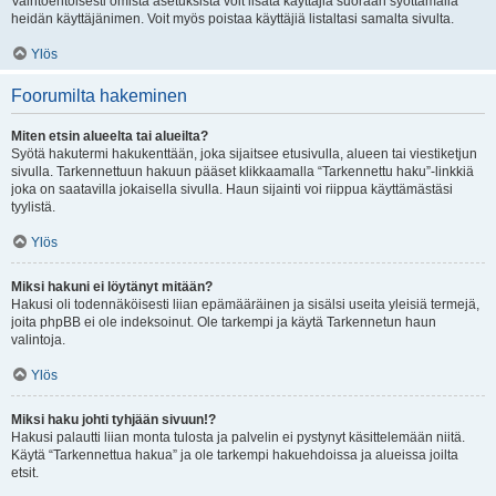
Vaihtoehtoisesti omista asetuksista voit lisätä käyttäjiä suoraan syöttämällä
heidän käyttäjänimen. Voit myös poistaa käyttäjiä listaltasi samalta sivulta.
Ylös
Foorumilta hakeminen
Miten etsin alueelta tai alueilta?
Syötä hakutermi hakukenttään, joka sijaitsee etusivulla, alueen tai viestiketjun
sivulla. Tarkennettuun hakuun pääset klikkaamalla “Tarkennettu haku”-linkkiä
joka on saatavilla jokaisella sivulla. Haun sijainti voi riippua käyttämästäsi
tyylistä.
Ylös
Miksi hakuni ei löytänyt mitään?
Hakusi oli todennäköisesti liian epämääräinen ja sisälsi useita yleisiä termejä,
joita phpBB ei ole indeksoinut. Ole tarkempi ja käytä Tarkennetun haun
valintoja.
Ylös
Miksi haku johti tyhjään sivuun!?
Hakusi palautti liian monta tulosta ja palvelin ei pystynyt käsittelemään niitä.
Käytä “Tarkennettua hakua” ja ole tarkempi hakuehdoissa ja alueissa joilta
etsit.