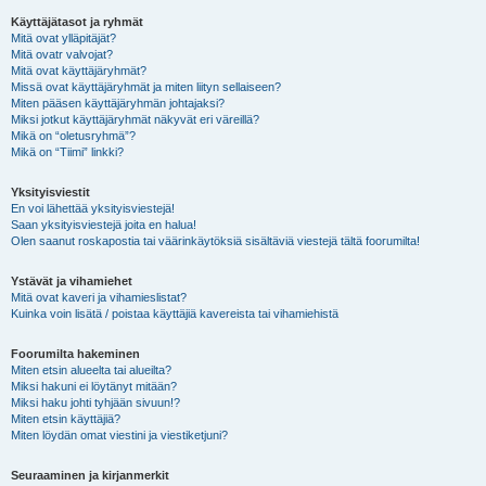
Käyttäjätasot ja ryhmät
Mitä ovat ylläpitäjät?
Mitä ovatr valvojat?
Mitä ovat käyttäjäryhmät?
Missä ovat käyttäjäryhmät ja miten liityn sellaiseen?
Miten pääsen käyttäjäryhmän johtajaksi?
Miksi jotkut käyttäjäryhmät näkyvät eri väreillä?
Mikä on “oletusryhmä”?
Mikä on “Tiimi” linkki?
Yksityisviestit
En voi lähettää yksityisviestejä!
Saan yksityisviestejä joita en halua!
Olen saanut roskapostia tai väärinkäytöksiä sisältäviä viestejä tältä foorumilta!
Ystävät ja vihamiehet
Mitä ovat kaveri ja vihamieslistat?
Kuinka voin lisätä / poistaa käyttäjiä kavereista tai vihamiehistä
Foorumilta hakeminen
Miten etsin alueelta tai alueilta?
Miksi hakuni ei löytänyt mitään?
Miksi haku johti tyhjään sivuun!?
Miten etsin käyttäjiä?
Miten löydän omat viestini ja viestiketjuni?
Seuraaminen ja kirjanmerkit