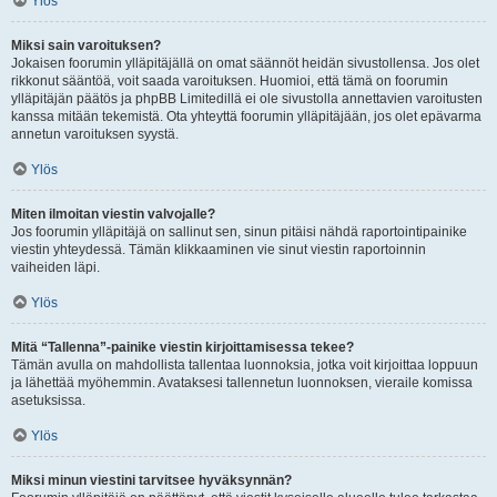
Ylös
Miksi sain varoituksen?
Jokaisen foorumin ylläpitäjällä on omat säännöt heidän sivustollensa. Jos olet
rikkonut sääntöä, voit saada varoituksen. Huomioi, että tämä on foorumin
ylläpitäjän päätös ja phpBB Limitedillä ei ole sivustolla annettavien varoitusten
kanssa mitään tekemistä. Ota yhteyttä foorumin ylläpitäjään, jos olet epävarma
annetun varoituksen syystä.
Ylös
Miten ilmoitan viestin valvojalle?
Jos foorumin ylläpitäjä on sallinut sen, sinun pitäisi nähdä raportointipainike
viestin yhteydessä. Tämän klikkaaminen vie sinut viestin raportoinnin
vaiheiden läpi.
Ylös
Mitä “Tallenna”-painike viestin kirjoittamisessa tekee?
Tämän avulla on mahdollista tallentaa luonnoksia, jotka voit kirjoittaa loppuun
ja lähettää myöhemmin. Avataksesi tallennetun luonnoksen, vieraile komissa
asetuksissa.
Ylös
Miksi minun viestini tarvitsee hyväksynnän?