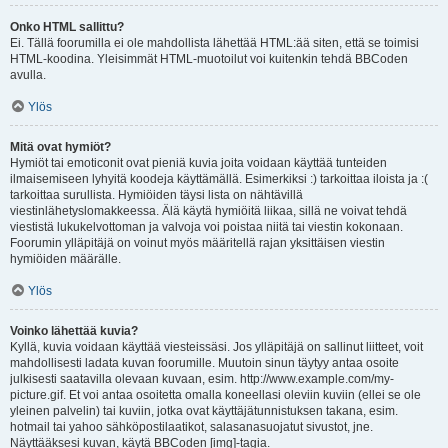
Onko HTML sallittu?
Ei. Tällä foorumilla ei ole mahdollista lähettää HTML:ää siten, että se toimisi
HTML-koodina. Yleisimmät HTML-muotoilut voi kuitenkin tehdä BBCoden
avulla.
Ylös
Mitä ovat hymiöt?
Hymiöt tai emoticonit ovat pieniä kuvia joita voidaan käyttää tunteiden
ilmaisemiseen lyhyitä koodeja käyttämällä. Esimerkiksi :) tarkoittaa iloista ja :(
tarkoittaa surullista. Hymiöiden täysi lista on nähtävillä
viestinlähetyslomakkeessa. Älä käytä hymiöitä liikaa, sillä ne voivat tehdä
viestistä lukukelvottoman ja valvoja voi poistaa niitä tai viestin kokonaan.
Foorumin ylläpitäjä on voinut myös määritellä rajan yksittäisen viestin
hymiöiden määrälle.
Ylös
Voinko lähettää kuvia?
Kyllä, kuvia voidaan käyttää viesteissäsi. Jos ylläpitäjä on sallinut liitteet, voit
mahdollisesti ladata kuvan foorumille. Muutoin sinun täytyy antaa osoite
julkisesti saatavilla olevaan kuvaan, esim. http://www.example.com/my-
picture.gif. Et voi antaa osoitetta omalla koneellasi oleviin kuviin (ellei se ole
yleinen palvelin) tai kuviin, jotka ovat käyttäjätunnistuksen takana, esim.
hotmail tai yahoo sähköpostilaatikot, salasanasuojatut sivustot, jne.
Näyttääksesi kuvan, käytä BBCoden [img]-tagia.