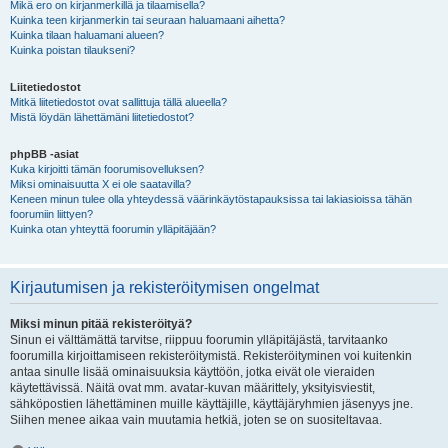
Mikä ero on kirjanmerkillä ja tilaamisella?
Kuinka teen kirjanmerkin tai seuraan haluamaani aihetta?
Kuinka tilaan haluamani alueen?
Kuinka poistan tilaukseni?
Liitetiedostot
Mitkä liitetiedostot ovat sallittuja tällä alueella?
Mistä löydän lähettämäni liitetiedostot?
phpBB -asiat
Kuka kirjoitti tämän foorumisovelluksen?
Miksi ominaisuutta X ei ole saatavilla?
Keneen minun tulee olla yhteydessä väärinkäytöstapauksissa tai lakiasioissa tähän
foorumiin liittyen?
Kuinka otan yhteyttä foorumin ylläpitäjään?
Kirjautumisen ja rekisteröitymisen ongelmat
Miksi minun pitää rekisteröityä?
Sinun ei välttämättä tarvitse, riippuu foorumin ylläpitäjästä, tarvitaanko
foorumilla kirjoittamiseen rekisteröitymistä. Rekisteröityminen voi kuitenkin
antaa sinulle lisää ominaisuuksia käyttöön, jotka eivät ole vieraiden
käytettävissä. Näitä ovat mm. avatar-kuvan määrittely, yksityisviestit,
sähköpostien lähettäminen muille käyttäjille, käyttäjäryhmien jäsenyys jne.
Siihen menee aikaa vain muutamia hetkiä, joten se on suositeltavaa.