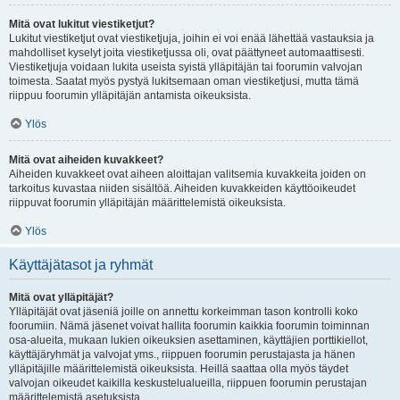
Mitä ovat lukitut viestiketjut?
Lukitut viestiketjut ovat viestiketjuja, joihin ei voi enää lähettää vastauksia ja
mahdolliset kyselyt joita viestiketjussa oli, ovat päättyneet automaattisesti.
Viestiketjuja voidaan lukita useista syistä ylläpitäjän tai foorumin valvojan
toimesta. Saatat myös pystyä lukitsemaan oman viestiketjusi, mutta tämä
riippuu foorumin ylläpitäjän antamista oikeuksista.
Ylös
Mitä ovat aiheiden kuvakkeet?
Aiheiden kuvakkeet ovat aiheen aloittajan valitsemia kuvakkeita joiden on
tarkoitus kuvastaa niiden sisältöä. Aiheiden kuvakkeiden käyttöoikeudet
riippuvat foorumin ylläpitäjän määrittelemistä oikeuksista.
Ylös
Käyttäjätasot ja ryhmät
Mitä ovat ylläpitäjät?
Ylläpitäjät ovat jäseniä joille on annettu korkeimman tason kontrolli koko
foorumiin. Nämä jäsenet voivat hallita foorumin kaikkia foorumin toiminnan
osa-alueita, mukaan lukien oikeuksien asettaminen, käyttäjien porttikiellot,
käyttäjäryhmät ja valvojat yms., riippuen foorumin perustajasta ja hänen
ylläpitäjille määrittelemistä oikeuksista. Heillä saattaa olla myös täydet
valvojan oikeudet kaikilla keskustelualueilla, riippuen foorumin perustajan
määrittelemistä asetuksista.