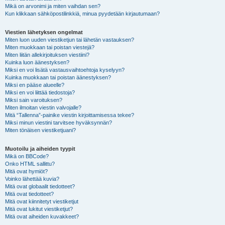
Mikä on arvonimi ja miten vaihdan sen?
Kun klikkaan sähköpostilinkkiä, minua pyydetään kirjautumaan?
Viestien lähetyksen ongelmat
Miten luon uuden viestiketjun tai lähetän vastauksen?
Miten muokkaan tai poistan viestejä?
Miten liitän allekirjoituksen viestiini?
Kuinka luon äänestyksen?
Miksi en voi lisätä vastausvaihtoehtoja kyselyyn?
Kuinka muokkaan tai poistan äänestyksen?
Miksi en pääse alueelle?
Miksi en voi liittää tiedostoja?
Miksi sain varoituksen?
Miten ilmoitan viestin valvojalle?
Mitä “Tallenna”-painike viestin kirjoittamisessa tekee?
Miksi minun viestini tarvitsee hyväksynnän?
Miten tönäisen viestiketjuani?
Muotoilu ja aiheiden tyypit
Mikä on BBCode?
Onko HTML sallittu?
Mitä ovat hymiöt?
Voinko lähettää kuvia?
Mitä ovat globaalit tiedotteet?
Mitä ovat tiedotteet?
Mitä ovat kiinnitetyt viestiketjut
Mitä ovat lukitut viestiketjut?
Mitä ovat aiheiden kuvakkeet?