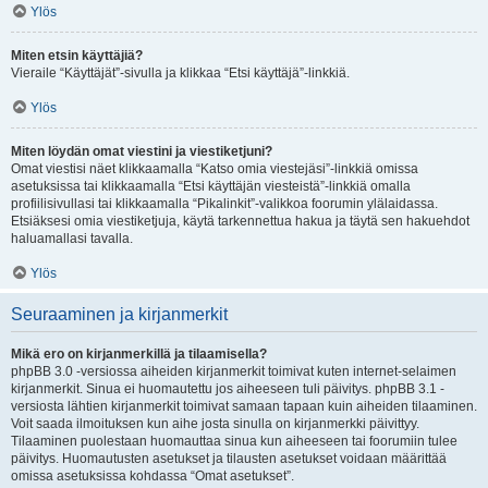
Ylös
Miten etsin käyttäjiä?
Vieraile “Käyttäjät”-sivulla ja klikkaa “Etsi käyttäjä”-linkkiä.
Ylös
Miten löydän omat viestini ja viestiketjuni?
Omat viestisi näet klikkaamalla “Katso omia viestejäsi”-linkkiä omissa
asetuksissa tai klikkaamalla “Etsi käyttäjän viesteistä”-linkkiä omalla
profiilisivullasi tai klikkaamalla “Pikalinkit”-valikkoa foorumin ylälaidassa.
Etsiäksesi omia viestiketjuja, käytä tarkennettua hakua ja täytä sen hakuehdot
haluamallasi tavalla.
Ylös
Seuraaminen ja kirjanmerkit
Mikä ero on kirjanmerkillä ja tilaamisella?
phpBB 3.0 -versiossa aiheiden kirjanmerkit toimivat kuten internet-selaimen
kirjanmerkit. Sinua ei huomautettu jos aiheeseen tuli päivitys. phpBB 3.1 -
versiosta lähtien kirjanmerkit toimivat samaan tapaan kuin aiheiden tilaaminen.
Voit saada ilmoituksen kun aihe josta sinulla on kirjanmerkki päivittyy.
Tilaaminen puolestaan huomauttaa sinua kun aiheeseen tai foorumiin tulee
päivitys. Huomautusten asetukset ja tilausten asetukset voidaan määrittää
omissa asetuksissa kohdassa “Omat asetukset”.