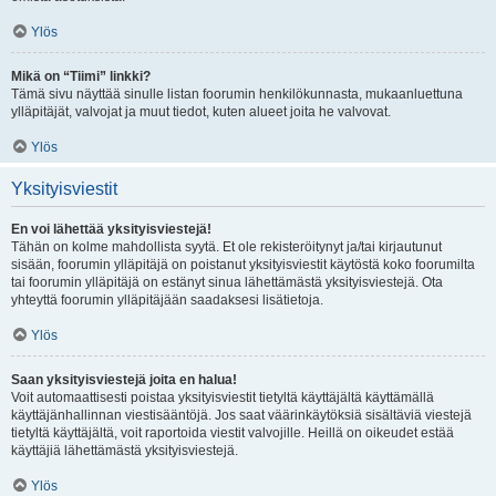
Ylös
Mikä on “Tiimi” linkki?
Tämä sivu näyttää sinulle listan foorumin henkilökunnasta, mukaanluettuna
ylläpitäjät, valvojat ja muut tiedot, kuten alueet joita he valvovat.
Ylös
Yksityisviestit
En voi lähettää yksityisviestejä!
Tähän on kolme mahdollista syytä. Et ole rekisteröitynyt ja/tai kirjautunut
sisään, foorumin ylläpitäjä on poistanut yksityisviestit käytöstä koko foorumilta
tai foorumin ylläpitäjä on estänyt sinua lähettämästä yksityisviestejä. Ota
yhteyttä foorumin ylläpitäjään saadaksesi lisätietoja.
Ylös
Saan yksityisviestejä joita en halua!
Voit automaattisesti poistaa yksityisviestit tietyltä käyttäjältä käyttämällä
käyttäjänhallinnan viestisääntöjä. Jos saat väärinkäytöksiä sisältäviä viestejä
tietyltä käyttäjältä, voit raportoida viestit valvojille. Heillä on oikeudet estää
käyttäjiä lähettämästä yksityisviestejä.
Ylös