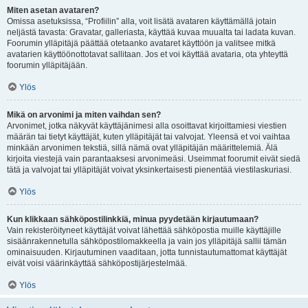
Miten asetan avataren?
Omissa asetuksissa, “Profiilin” alla, voit lisätä avataren käyttämällä jotain
neljästä tavasta: Gravatar, galleriasta, käyttää kuvaa muualta tai ladata kuvan.
Foorumin ylläpitäjä päättää otetaanko avataret käyttöön ja valitsee mitkä
avatarien käyttöönottotavat sallitaan. Jos et voi käyttää avataria, ota yhteyttä
foorumin ylläpitäjään.
Ylös
Mikä on arvonimi ja miten vaihdan sen?
Arvonimet, jotka näkyvät käyttäjänimesi alla osoittavat kirjoittamiesi viestien
määrän tai tietyt käyttäjät, kuten ylläpitäjät tai valvojat. Yleensä et voi vaihtaa
minkään arvonimen tekstiä, sillä nämä ovat ylläpitäjän määrittelemiä. Älä
kirjoita viestejä vain parantaaksesi arvonimeäsi. Useimmat foorumit eivät siedä
tätä ja valvojat tai ylläpitäjät voivat yksinkertaisesti pienentää viestilaskuriasi.
Ylös
Kun klikkaan sähköpostilinkkiä, minua pyydetään kirjautumaan?
Vain rekisteröityneet käyttäjät voivat lähettää sähköpostia muille käyttäjille
sisäänrakennetulla sähköpostilomakkeella ja vain jos ylläpitäjä sallii tämän
ominaisuuden. Kirjautuminen vaaditaan, jotta tunnistautumattomat käyttäjät
eivät voisi väärinkäyttää sähköpostijärjestelmää.
Ylös