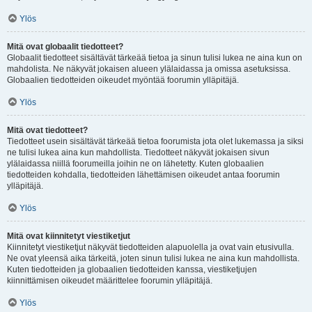
Ylös
Mitä ovat globaalit tiedotteet?
Globaalit tiedotteet sisältävät tärkeää tietoa ja sinun tulisi lukea ne aina kun on
mahdolista. Ne näkyvät jokaisen alueen ylälaidassa ja omissa asetuksissa.
Globaalien tiedotteiden oikeudet myöntää foorumin ylläpitäjä.
Ylös
Mitä ovat tiedotteet?
Tiedotteet usein sisältävät tärkeää tietoa foorumista jota olet lukemassa ja siksi
ne tulisi lukea aina kun mahdollista. Tiedotteet näkyvät jokaisen sivun
ylälaidassa niillä foorumeilla joihin ne on lähetetty. Kuten globaalien
tiedotteiden kohdalla, tiedotteiden lähettämisen oikeudet antaa foorumin
ylläpitäjä.
Ylös
Mitä ovat kiinnitetyt viestiketjut
Kiinnitetyt viestiketjut näkyvät tiedotteiden alapuolella ja ovat vain etusivulla.
Ne ovat yleensä aika tärkeitä, joten sinun tulisi lukea ne aina kun mahdollista.
Kuten tiedotteiden ja globaalien tiedotteiden kanssa, viestiketjujen
kiinnittämisen oikeudet määrittelee foorumin ylläpitäjä.
Ylös