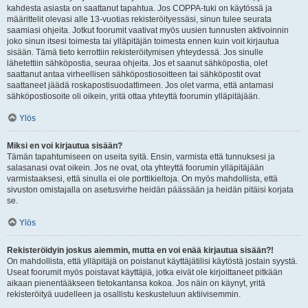
kahdesta asiasta on saattanut tapahtua. Jos COPPA-tuki on käytössä ja
määrittelit olevasi alle 13-vuotias rekisteröityessäsi, sinun tulee seurata
saamiasi ohjeita. Jotkut foorumit vaativat myös uusien tunnusten aktivoinnin
joko sinun itsesi toimesta tai ylläpitäjän toimesta ennen kuin voit kirjautua
sisään. Tämä tieto kerrottiin rekisteröitymisen yhteydessä. Jos sinulle
lähetettiin sähköpostia, seuraa ohjeita. Jos et saanut sähköpostia, olet
saattanut antaa virheellisen sähköpostiosoitteen tai sähköpostit ovat
saattaneet jäädä roskapostisuodattimeen. Jos olet varma, että antamasi
sähköpostiosoite oli oikein, yritä ottaa yhteyttä foorumin ylläpitäjään.
Ylös
Miksi en voi kirjautua sisään?
Tämän tapahtumiseen on useita syitä. Ensin, varmista että tunnuksesi ja
salasanasi ovat oikein. Jos ne ovat, ota yhteyttä foorumin ylläpitäjään
varmistaaksesi, että sinulla ei ole porttikieltoja. On myös mahdollista, että
sivuston omistajalla on asetusvirhe heidän päässään ja heidän pitäisi korjata
se.
Ylös
Rekisteröidyin joskus aiemmin, mutta en voi enää kirjautua sisään?!
On mahdollista, että ylläpitäjä on poistanut käyttäjätilisi käytöstä jostain syystä.
Useat foorumit myös poistavat käyttäjiä, jotka eivät ole kirjoittaneet pitkään
aikaan pienentääkseen tietokantansa kokoa. Jos näin on käynyt, yritä
rekisteröityä uudelleen ja osallistu keskusteluun aktiivisemmin.