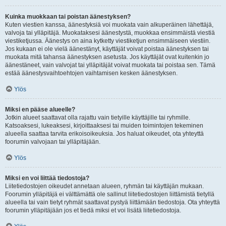
Kuinka muokkaan tai poistan äänestyksen?
Kuten viestien kanssa, äänestyksiä voi muokata vain alkuperäinen lähettäjä,
valvoja tai ylläpitäjä. Muokataksesi äänestystä, muokkaa ensimmäistä viestiä
viestiketjussa. Äänestys on aina kytketty viestiketjun ensimmäiseen viestiin.
Jos kukaan ei ole vielä äänestänyt, käyttäjät voivat poistaa äänestyksen tai
muokata mitä tahansa äänestyksen asetusta. Jos käyttäjät ovat kuitenkin jo
äänestäneet, vain valvojat tai ylläpitäjät voivat muokata tai poistaa sen. Tämä
estää äänestysvaihtoehtojen vaihtamisen kesken äänestyksen.
Ylös
Miksi en pääse alueelle?
Jotkin alueet saattavat olla rajattu vain tietyille käyttäjille tai ryhmille.
Katsoaksesi, lukeaksesi, kirjoittaaksesi tai muiden toimintojen tekeminen
alueella saattaa tarvita erikoisoikeuksia. Jos haluat oikeudet, ota yhteyttä
foorumin valvojaan tai ylläpitäjään.
Ylös
Miksi en voi liittää tiedostoja?
Liitetiedostojen oikeudet annetaan alueen, ryhmän tai käyttäjän mukaan.
Foorumin ylläpitäjä ei välttämättä ole sallinut liitetiedostojen liittämistä tietyllä
alueella tai vain tietyt ryhmät saattavat pystyä liittämään tiedostoja. Ota yhteyttä
foorumin ylläpitäjään jos et tiedä miksi et voi lisätä liitetiedostoja.