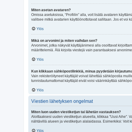
Miten asetan avataren?
Omissa asetuksissa, “Profiilin” alla, voit lisätä avataren käyttä
valitsee mitkä avatarien käyttöönottotavat sallitaan. Jos et voi k
Ylös
Mikä on arvonimi ja miten vaihdan sen?
Arvonimet, jotka näkyvät käyttäjänimesi alla osoittavat kirjoittam
määrittelemiä. Älä kirjoita viestejä vain parantaaksesi arvonimeäs
Ylös
Kun klikkaan sähköpostilinkkiä, minua pyydetään kirjautum
Vain rekisteröityneet käyttäjät voivat lähettää sähköpostia muil
tunnistautumattomat käyttäjät eivät voisi väärinkäyttää sähköpo
Ylös
Viestien lähetyksen ongelmat
Miten luon uuden viestiketjun tai lähetän vastauksen?
Aloittaaksesi uuden viestiketjun alueella, klikkaa "Uusi Aihe". Va
nähtävillä alueen ja viestiketjun alalaidassa. Esimerkiksi: Voit kir
Ylös