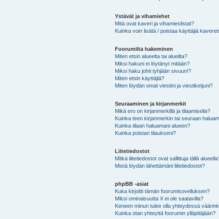
Ystävät ja vihamiehet
Mitä ovat kaveri ja vihamieslistat?
Kuinka voin lisätä / poistaa käyttäjiä kaverei
Foorumilta hakeminen
Miten etsin alueelta tai alueilta?
Miksi hakuni ei löytänyt mitään?
Miksi haku johti tyhjään sivuun!?
Miten etsin käyttäjiä?
Miten löydän omat viestini ja viestiketjuni?
Seuraaminen ja kirjanmerkit
Mikä ero on kirjanmerkillä ja tilaamisella?
Kuinka teen kirjanmerkin tai seuraan haluam
Kuinka tilaan haluamani alueen?
Kuinka poistan tilaukseni?
Liitetiedostot
Mitkä liitetiedostot ovat sallittuja tällä alueell
Mistä löydän lähettämäni liitetiedostot?
phpBB -asiat
Kuka kirjoitti tämän foorumisovelluksen?
Miksi ominaisuutta X ei ole saatavilla?
Keneen minun tulee olla yhteydessä väärinkäy
Kuinka otan yhteyttä foorumin ylläpitäjään?