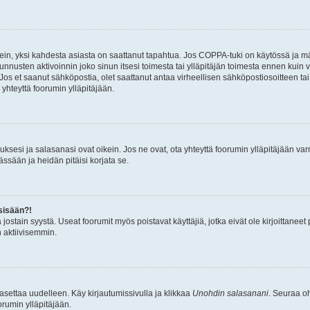
ein, yksi kahdesta asiasta on saattanut tapahtua. Jos COPPA-tuki on käytössä ja määri
nnusten aktivoinnin joko sinun itsesi toimesta tai ylläpitäjän toimesta ennen kuin vo
. Jos et saanut sähköpostia, olet saattanut antaa virheellisen sähköpostiosoitteen t
 yhteyttä foorumin ylläpitäjään.
sesi ja salasanasi ovat oikein. Jos ne ovat, ota yhteyttä foorumin ylläpitäjään varmi
ssään ja heidän pitäisi korjata se.
sisään?!
stä jostain syystä. Useat foorumit myös poistavat käyttäjiä, jotka eivät ole kirjoitta
n aktiivisemmin.
asettaa uudelleen. Käy kirjautumissivulla ja klikkaa
Unohdin salasanani
. Seuraa oh
rumin ylläpitäjään.