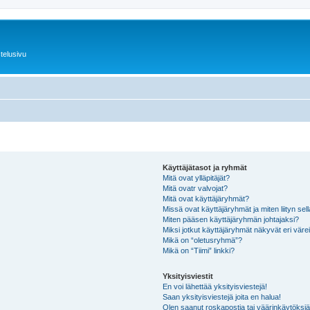
telusivu
Käyttäjätasot ja ryhmät
Mitä ovat ylläpitäjät?
Mitä ovatr valvojat?
Mitä ovat käyttäjäryhmät?
Missä ovat käyttäjäryhmät ja miten liityn sel
Miten pääsen käyttäjäryhmän johtajaksi?
Miksi jotkut käyttäjäryhmät näkyvät eri värei
Mikä on “oletusryhmä”?
Mikä on “Tiimi” linkki?
Yksityisviestit
En voi lähettää yksityisviestejä!
Saan yksityisviestejä joita en halua!
Olen saanut roskapostia tai väärinkäytöksiä s