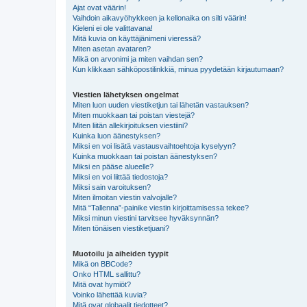
Ajat ovat väärin!
Vaihdoin aikavyöhykkeen ja kellonaika on silti väärin!
Kieleni ei ole valittavana!
Mitä kuvia on käyttäjänimeni vieressä?
Miten asetan avataren?
Mikä on arvonimi ja miten vaihdan sen?
Kun klikkaan sähköpostilinkkiä, minua pyydetään kirjautumaan?
Viestien lähetyksen ongelmat
Miten luon uuden viestiketjun tai lähetän vastauksen?
Miten muokkaan tai poistan viestejä?
Miten liitän allekirjoituksen viestiini?
Kuinka luon äänestyksen?
Miksi en voi lisätä vastausvaihtoehtoja kyselyyn?
Kuinka muokkaan tai poistan äänestyksen?
Miksi en pääse alueelle?
Miksi en voi liittää tiedostoja?
Miksi sain varoituksen?
Miten ilmoitan viestin valvojalle?
Mitä “Tallenna”-painike viestin kirjoittamisessa tekee?
Miksi minun viestini tarvitsee hyväksynnän?
Miten tönäisen viestiketjuani?
Muotoilu ja aiheiden tyypit
Mikä on BBCode?
Onko HTML sallittu?
Mitä ovat hymiöt?
Voinko lähettää kuvia?
Mitä ovat globaalit tiedotteet?