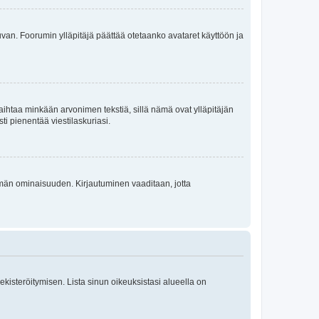
 kuvan. Foorumin ylläpitäjä päättää otetaanko avataret käyttöön ja
i vaihtaa minkään arvonimen tekstiä, sillä nämä ovat ylläpitäjän
sti pienentää viestilaskuriasi.
 tämän ominaisuuden. Kirjautuminen vaaditaan, jotta
 rekisteröitymisen. Lista sinun oikeuksistasi alueella on