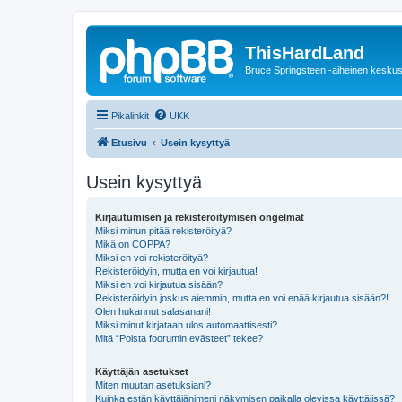
ThisHardLand
Bruce Springsteen -aiheinen keskus
Pikalinkit
UKK
Etusivu
Usein kysyttyä
Usein kysyttyä
Kirjautumisen ja rekisteröitymisen ongelmat
Miksi minun pitää rekisteröityä?
Mikä on COPPA?
Miksi en voi rekisteröityä?
Rekisteröidyin, mutta en voi kirjautua!
Miksi en voi kirjautua sisään?
Rekisteröidyin joskus aiemmin, mutta en voi enää kirjautua sisään?!
Olen hukannut salasanani!
Miksi minut kirjataan ulos automaattisesti?
Mitä “Poista foorumin evästeet” tekee?
Käyttäjän asetukset
Miten muutan asetuksiani?
Kuinka estän käyttäjänimeni näkymisen paikalla olevissa käyttäjissä?