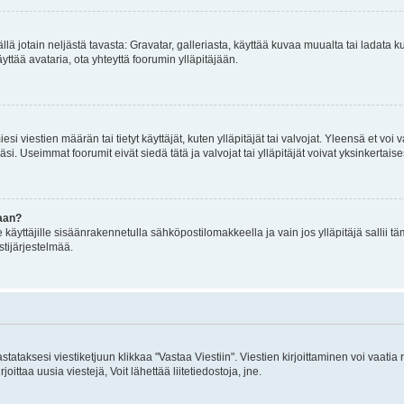
mällä jotain neljästä tavasta: Gravatar, galleriasta, käyttää kuvaa muualta tai ladata
äyttää avataria, ota yhteyttä foorumin ylläpitäjään.
iesi viestien määrän tai tietyt käyttäjät, kuten ylläpitäjät tai valvojat. Yleensä et vo
i. Useimmat foorumit eivät siedä tätä ja valvojat tai ylläpitäjät voivat yksinkertaise
aan?
le käyttäjille sisäänrakennetulla sähköpostilomakkeella ja vain jos ylläpitäjä sallii
stijärjestelmää.
stataksesi viestiketjuun klikkaa "Vastaa Viestiin". Viestien kirjoittaminen voi vaatia
joittaa uusia viestejä, Voit lähettää liitetiedostoja, jne.