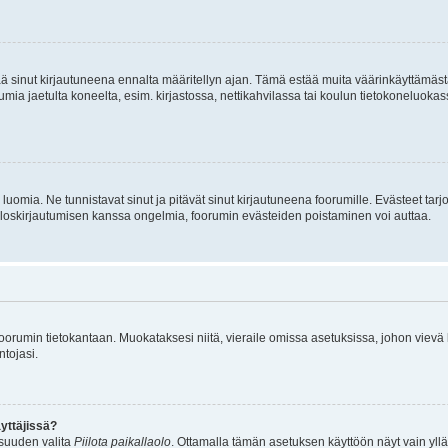
tää sinut kirjautuneena ennalta määritellyn ajan. Tämä estää muita väärinkäyttämäs
rumia jaetulta koneelta, esim. kirjastossa, nettikahvilassa tai koulun tietokoneluokas
luomia. Ne tunnistavat sinut ja pitävät sinut kirjautuneena foorumille. Evästeet tarj
i uloskirjautumisen kanssa ongelmia, foorumin evästeiden poistaminen voi auttaa.
n foorumin tietokantaan. Muokataksesi niitä, vieraile omissa asetuksissa, johon vievä
ntojasi.
yttäjissä?
isuuden valita
Piilota paikallaolo
. Ottamalla tämän asetuksen käyttöön näyt vain ylläpit