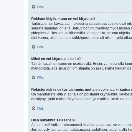
Ylös
Rekisteröidyin, mutta en voi kirjautua!
Tarkista ensin käyttäjätunnuksesi ja salasanasi. Jos ne ovat oik
seurata saamiasi ohjeita. Jotkut foorumit vaativat myös uusien tu
yhteydessä. Jos sinulle lähetettiin sähköpostia, seuraa ohjeita
olet varma, että antamasi sähköpostiosoite oli oikein, yritä ottaa
Ylös
Miksi en voi kirjautua sisään?
Tämän tapahtumiseen on useita syitä. Ensin, varmista että tunnuk
mahdollista, että sivuston omistajalla on asetusvirhe heidän pää
Ylös
Rekisteröidyin joskus aiemmin, mutta en voi enää kirjautua 
On mahdollista, että ylläpitäjä on poistanut käyttäjätilisi käytö
on käynyt, yritä rekisteröityä uudelleen ja osallistu keskusteluu
Ylös
Olen hukannut salasanani!
Älä panikoi! Vaikka salasanaasi ei voida palauttaa, se voidaan 
Jos et pysty asettamaan salasanaasi uudelleen, ota yhteyttä foo