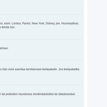
esi, esim. Lontoo, Pariisi, New York, Sidney, jne. Huomaathan,
a tehdä niin.
gelman.
ko hän voisi asentaa tarvitsemasi kielipaketin. Jos kielipakettia
en tai pisteiden muodossa viestimäärästäsi tai statuksestasi