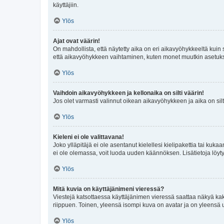
käyttäjiin.
Ylös
Ajat ovat väärin!
On mahdollista, että näytetty aika on eri aikavyöhykkeeltä kuin
että aikavyöhykkeen vaihtaminen, kuten monet muutkin asetukset o
Ylös
Vaihdoin aikavyöhykkeen ja kellonaika on silti väärin!
Jos olet varmasti valinnut oikean aikavyöhykkeen ja aika on silt
Ylös
Kieleni ei ole valittavana!
Joko ylläpitäjä ei ole asentanut kielellesi kielipakettia tai kuka
ei ole olemassa, voit luoda uuden käännöksen. Lisätietoja löyt
Ylös
Mitä kuvia on käyttäjänimeni vieressä?
Viestejä katsottaessa käyttäjänimen vieressä saattaa näkyä kaksi
riippuen. Toinen, yleensä isompi kuva on avatar ja on yleensä un
Ylös