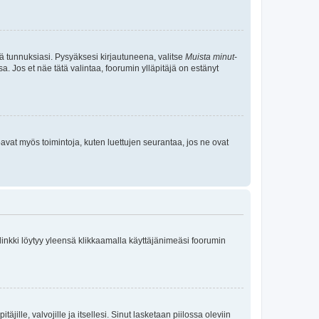
tä tunnuksiasi. Pysyäksesi kirjautuneena, valitse
Muista minut
-
sa. Jos et näe tätä valintaa, foorumin ylläpitäjä on estänyt
oavat myös toimintoja, kuten luettujen seurantaa, jos ne ovat
 linkki löytyy yleensä klikkaamalla käyttäjänimeäsi foorumin
äjille, valvojille ja itsellesi. Sinut lasketaan piilossa oleviin