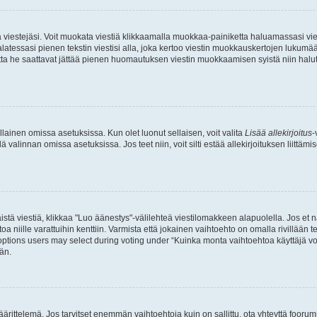
ia viestejäsi. Voit muokata viestiä klikkaamalla muokkaa-painiketta haluamassasi vies
n palatessasi pienen tekstin viestisi alla, joka kertoo viestin muokkauskertojen luk
 mutta he saattavat jättää pienen huomautuksen viestin muokkaamisen syistä niin halu
ellainen omissa asetuksissa. Kun olet luonut sellaisen, voit valita
Lisää allekirjoitus
-
lä valinnan omissa asetuksissa. Jos teet niin, voit silti estää allekirjoituksen liittäm
stä viestiä, klikkaa "Luo äänestys"-välilehteä viestilomakkeen alapuolella. Jos et näe
a niille varattuihin kenttiin. Varmista että jokainen vaihtoehto on omalla rivillään
 options users may select during voting under “Kuinka monta vaihtoehtoa käyttäjä voi
än.
ittelemä. Jos tarvitset enemmän vaihtoehtoja kuin on sallittu, ota yhteyttä foorumi