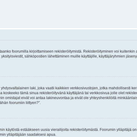
vitaanko foorumilla kirjoittamiseen rekisteröitymistä. Rekisteröityminen voi kuitenkin
 yksityisviestit, sähköpostien lähettäminen muille käyttäjille, käyttäjäryhmien jäs
hdysvaltalainen laki, joka vaatii kaikkien verkkosivustojen, jotka mahdollisesti kerää
a koskeeko tämä sinua rekisteröityvänä käyttäjänä tai verkkosivua jolle olet rekis
 omistajat eivät voi antaa lakineuvontaa ja eivät ole yhteyshenkilöitä minkäänla
ähän foorumiin liittyen?”.
nin käytöstä estääkseen uusia vierailijoita rekisteröitymästä. Foorumin ylläpitäjä on v
umin ylläpitäjään saadaksesi apua.