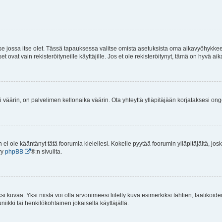
 se jossa itse olet. Tässä tapauksessa valitse omista asetuksista oma aikavyöhykke
vat vain rekisteröityneille käyttäjille. Jos et ole rekisteröitynyt, tämä on hyvä aik
i väärin, on palvelimen kellonaika väärin. Ota yhteyttä ylläpitäjään korjataksesi on
an ei ole kääntänyt tätä foorumia kielellesi. Kokeile pyytää foorumin ylläpitäjältä, jos
yy
phpBB
®:n sivuilta.
 kuvaa. Yksi niistä voi olla arvonimeesi liitetty kuva esimerkiksi tähtien, laatikoid
iikki tai henkilökohtainen jokaisella käyttäjällä.