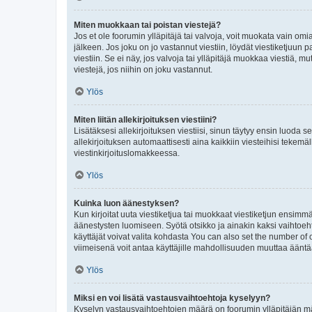
Miten muokkaan tai poistan viestejä?
Jos et ole foorumin ylläpitäjä tai valvoja, voit muokata vain om
jälkeen. Jos joku on jo vastannut viestiin, löydät viestiketjuu
viestiin. Se ei näy, jos valvoja tai ylläpitäjä muokkaa viestiä,
viestejä, jos niihin on joku vastannut.
Ylös
Miten liitän allekirjoituksen viestiini?
Lisätäksesi allekirjoituksen viestiisi, sinun täytyy ensin luoda s
allekirjoituksen automaattisesti aina kaikkiin viesteihisi tekemäl
viestinkirjoituslomakkeessa.
Ylös
Kuinka luon äänestyksen?
Kun kirjoitat uuta viestiketjua tai muokkaat viestiketjun ensimmäi
äänestysten luomiseen. Syötä otsikko ja ainakin kaksi vaihtoehto
käyttäjät voivat valita kohdasta You can also set the number of
viimeisenä voit antaa käyttäjille mahdollisuuden muuttaa ääntä
Ylös
Miksi en voi lisätä vastausvaihtoehtoja kyselyyn?
Kyselyn vastausvaihtoehtojen määrä on foorumin ylläpitäjän määr