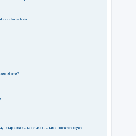
sta tai vihamiehistä
aani aihetta?
a?
töstapauksissa tai lakiasioissa tähän foorumiin liittyen?