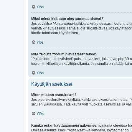
Ylös
Miksi minut kirjataan ulos automaattisesti?
Jos et valitse
Muista minut
-laatikkoa kirjautuessasi, foorumi pi
valinta kirjautuessasi. Tämä ei ole suositeltavaa, jos käytät foo
tämän toiminnon käyttämisen.
Ylös
Mitä “Poista foorumin evästeet” tekee?
“Poista foorumin evästeet” poistaa evästeet, jotka ovat phpBB:n 
foorumin ylläpitäjän käyttöönottamia. Jos sinulla on sisään ta
Ylös
Käyttäjän asetukset
Miten muutan asetuksiani?
Jos olet rekisteröitynyt käyttäjä, kaikki asetuksesi tallennetaa
sivujen ylälaidassa. Tätä kautta voit muokata asetuksiasi ja vali
Ylös
Kuinka estän käyttäjänimeni näkymisen paikalla olevissa kä
Omissa asetuksissasi, “Asetukset”-välilehdellä, löydät mahdoll