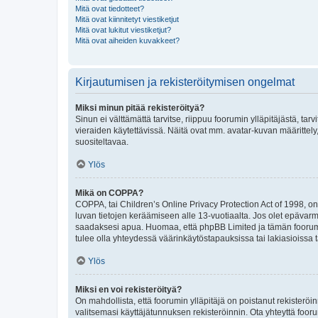
Mitä ovat tiedotteet?
Mitä ovat kiinnitetyt viestiketjut
Mitä ovat lukitut viestiketjut?
Mitä ovat aiheiden kuvakkeet?
Kirjautumisen ja rekisteröitymisen ongelmat
Miksi minun pitää rekisteröityä?
Sinun ei välttämättä tarvitse, riippuu foorumin ylläpitäjästä, tar
vieraiden käytettävissä. Näitä ovat mm. avatar-kuvan määrittely,
suositeltavaa.
Ylös
Mikä on COPPA?
COPPA, tai Children’s Online Privacy Protection Act of 1998, on y
luvan tietojen keräämiseen alle 13-vuotiaalta. Jos olet epävarm
saadaksesi apua. Huomaa, että phpBB Limited ja tämän foorumin
tulee olla yhteydessä väärinkäytöstapauksissa tai lakiasioissa t
Ylös
Miksi en voi rekisteröityä?
On mahdollista, että foorumin ylläpitäjä on poistanut rekisteröin
valitsemasi käyttäjätunnuksen rekisteröinnin. Ota yhteyttä foor