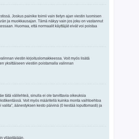
tissä. Joskus painike toimii vain tietyn ajan viestin luomisen
umäärän ja muokkausajan. Tämä näkyy vain jos joku on vastannut
tessaan. Huomaa, että normaalit käyttäjät eivät voi poistaa
valinnan viestin kirjoituslomakkeessa. Voit myös lisätä
isen yksittäiseen viestiin poistamalla valinnan
 tätä välilehteä, sinulla ei ole tarvittavia oikeuksia
 tekstikentässä. Voit myös määritellä kuinka monta vaihtoehtoa
 valita”, äänestyksen kesto päivinä (0 kestää loputtomasti) ja
n ylläpitäjään.