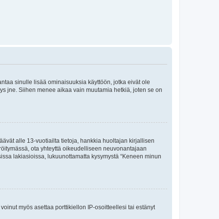
 antaa sinulle lisää ominaisuuksia käyttöön, jotka eivät ole
enyys jne. Siihen menee aikaa vain muutamia hetkiä, joten se on
vät alle 13-vuotiailta tietoja, hankkia huoltajan kirjallisen
teröitymässä, ota yhteyttä oikeudelliseen neuvonantajaan
isissa lakiasioissa, lukuunottamatta kysymystä “Keneen minun
oinut myös asettaa porttikiellon IP-osoitteellesi tai estänyt