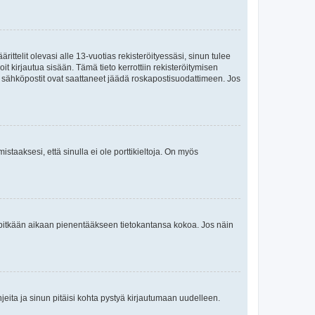
ttelit olevasi alle 13-vuotias rekisteröityessäsi, sinun tulee
it kirjautua sisään. Tämä tieto kerrottiin rekisteröitymisen
ai sähköpostit ovat saattaneet jäädä roskapostisuodattimeen. Jos
staaksesi, että sinulla ei ole porttikieltoja. On myös
neet pitkään aikaan pienentääkseen tietokantansa kokoa. Jos näin
jeita ja sinun pitäisi kohta pystyä kirjautumaan uudelleen.