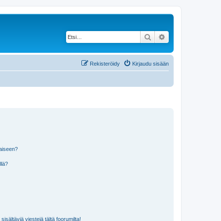
Etsi
Tarkennettu haku
Rekisteröidy
Kirjaudu sisään
laiseen?
llä?
isältäviä viestejä tältä foorumilta!