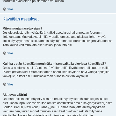
foorumin evästeiden poistaminen voi auttaa.
Ylös
Käyttäjän asetukset
Miten muutan asetuksiani?
Jos olet rekisteröitynyt käyttäjä, kaikki asetuksesi tallennetaan foorumin
tietokantaan. Muokataksesi niitä, vieraile omissa asetuksissa, johon vievä
linkki löytyy yleensä klikkaamalla käyttäjänimeäsi foorumin sivujen ylälaidassa.
Tätä kautta voit muokata asetuksiasi ja valintojasi.
Ylös
Kuinka estän käyttäjänimeni näkymisen paikalla olevissa käyttäjissä?
Omissa asetuksissasi, “Asetukset”-välilehdellä, löydät mahdollisuuden valita
Piilota paikallaolo
. Ottamalla tämän asetuksen käyttöön näyt vain ylläpitäjille,
valvojille ja itsellesi. Sinut lasketaan piilossa oleviin käyttäjiin.
Ylös
Ajat ovat väärin!
On mahdollista, että näytetty aika on eri aikavyöhykkeeltä kuin se jossa itse
olet. Tässä tapauksessa valitse omista asetuksista oma aikavyöhykkeesi, esim.
Lontoo, Pariisi, New York, Sidney, jne. Huomaathan, että aikavyöhykkeen
vaihtaminen, kuten monet muutkin asetukset ovat vain rekisteröityneille
käyttäjille. Jos et ole rekisteröitynyt, tämä on hyvä aika tehdä niin.