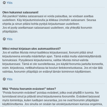
Ylös
Olen hukannut salasanani!
Älä panikoi! Vaikka salasanaasi ei voida palauttaa, se voidaan asettaa
uudelleen. Käy kirjautumissivulla ja klikkaa
Unohdin salasanani
. Seuraa
ohjeita ja sinun pitäisi kohta pystyä kirjautumaan uudelleen.
Jos et pysty asettamaan salasanaasi uudelleen, ota yhteyttä foorumin
ylläpitäjään.
Ylös
Miksi minut kirjataan ulos automaattisesti?
Jos et valitse
Muista minut
-laatikkoa kirjautuessasi, foorumi pitää sinut
kirjautuneena ennalta määritellyn ajan. Tämä estää muita väärinkäyttämästä
tunnuksiasi. Pysyäksesi kirjautuneena, valitse
Muista minut
-valinta
kirjautuessasi. Tämä ei ole suositeltavaa, jos käytät foorumia jaetulta koneelta,
esim. kirjastossa, nettikahvilassa tai koulun tietokoneluokassa. Jos et näe tätä
valintaa, foorumin ylläpitäjä on estänyt tämän toiminnon käyttämisen.
Ylös
Mitä “Poista foorumin evästeet” tekee?
“Poista foorumin evästeet” poistaa evästeet, jotka ovat phpBB:n luomia. Ne
tunnistavat sinut ja pitävät sinut kirjautuneena foorumille. Evästeet tarjoavat
myös toimintoja, kuten luettujen seurantaa, jos ne ovat foorumin ylläpitäjän
käyttöönottamia. Jos sinulla on sisään tai uloskirjautumisen kanssa ongelmia,