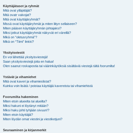
Käyttäjätasot ja ryhmät
Mitä ovat ylläpitäjät?
Mitä ovatr valvojat?
Mitä ovat käyttäjäryhmät?
Missä ovat käyttäjäryhmät ja miten liityn sellaiseen?
Miten pääsen käyttäjäryhmän johtajaksi?
Miksi jotkut käyttäjäryhmät näkyvät eri väreillä?
Mikä on “oletusryhmä”?
Mikä on “Tiimi” linkki?
Yksityisviestit
En voi lähettää yksityisviestejä!
Saan yksityisviestejä joita en halua!
Olen saanut roskapostia tai väärinkäytöksiä sisältäviä viestejä tältä foorumilta!
Ystävät ja vihamiehet
Mitä ovat kaveri ja vihamieslistat?
Kuinka voin lisätä / poistaa käyttäjiä kavereista tai vihamiehistä
Foorumilta hakeminen
Miten etsin alueelta tai alueilta?
Miksi hakuni ei löytänyt mitään?
Miksi haku johti tyhjään sivuun!?
Miten etsin käyttäjiä?
Miten löydän omat viestini ja viestiketjuni?
Seuraaminen ja kirjanmerkit