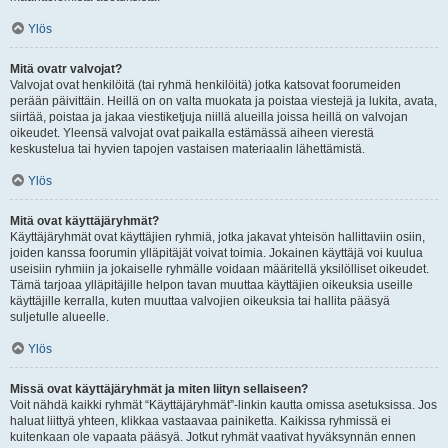
Ylös
Mitä ovatr valvojat?
Valvojat ovat henkilöitä (tai ryhmä henkilöitä) jotka katsovat foorumeiden
perään päivittäin. Heillä on on valta muokata ja poistaa viestejä ja lukita, avata,
siirtää, poistaa ja jakaa viestiketjuja niillä alueilla joissa heillä on valvojan
oikeudet. Yleensä valvojat ovat paikalla estämässä aiheen vierestä
keskustelua tai hyvien tapojen vastaisen materiaalin lähettämistä.
Ylös
Mitä ovat käyttäjäryhmät?
Käyttäjäryhmät ovat käyttäjien ryhmiä, jotka jakavat yhteisön hallittaviin osiin,
joiden kanssa foorumin ylläpitäjät voivat toimia. Jokainen käyttäjä voi kuulua
useisiin ryhmiin ja jokaiselle ryhmälle voidaan määritellä yksilölliset oikeudet.
Tämä tarjoaa ylläpitäjille helpon tavan muuttaa käyttäjien oikeuksia useille
käyttäjille kerralla, kuten muuttaa valvojien oikeuksia tai hallita pääsyä
suljetulle alueelle.
Ylös
Missä ovat käyttäjäryhmät ja miten liityn sellaiseen?
Voit nähdä kaikki ryhmät “Käyttäjäryhmät”-linkin kautta omissa asetuksissa. Jos
haluat liittyä yhteen, klikkaa vastaavaa painiketta. Kaikissa ryhmissä ei
kuitenkaan ole vapaata pääsyä. Jotkut ryhmät vaativat hyväksynnän ennen