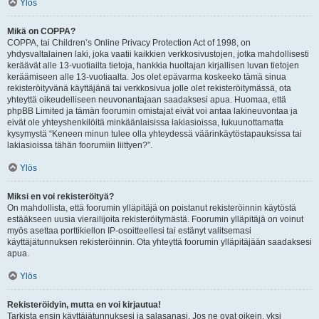
Ylös
Mikä on COPPA?
COPPA, tai Children’s Online Privacy Protection Act of 1998, on
yhdysvaltalainen laki, joka vaatii kaikkien verkkosivustojen, jotka mahdollisesti
keräävät alle 13-vuotiailta tietoja, hankkia huoltajan kirjallisen luvan tietojen
keräämiseen alle 13-vuotiaalta. Jos olet epävarma koskeeko tämä sinua
rekisteröityvänä käyttäjänä tai verkkosivua jolle olet rekisteröitymässä, ota
yhteyttä oikeudelliseen neuvonantajaan saadaksesi apua. Huomaa, että
phpBB Limited ja tämän foorumin omistajat eivät voi antaa lakineuvontaa ja
eivät ole yhteyshenkilöitä minkäänlaisissa lakiasioissa, lukuunottamatta
kysymystä “Keneen minun tulee olla yhteydessä väärinkäytöstapauksissa tai
lakiasioissa tähän foorumiin liittyen?”.
Ylös
Miksi en voi rekisteröityä?
On mahdollista, että foorumin ylläpitäjä on poistanut rekisteröinnin käytöstä
estääkseen uusia vierailijoita rekisteröitymästä. Foorumin ylläpitäjä on voinut
myös asettaa porttikiellon IP-osoitteellesi tai estänyt valitsemasi
käyttäjätunnuksen rekisteröinnin. Ota yhteyttä foorumin ylläpitäjään saadaksesi
apua.
Ylös
Rekisteröidyin, mutta en voi kirjautua!
Tarkista ensin käyttäjätunnuksesi ja salasanasi. Jos ne ovat oikein, yksi