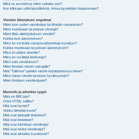
Mikä on arvonimi ja miten vaihdan sen?
Kun klikkaan sähköpostilinkkiä, minua pyydetään kirjautumaan?
Viestien lähetyksen ongelmat
Miten luon uuden viestiketjun tai lähetän vastauksen?
Miten muokkaan tai poistan viestejä?
Miten liitän allekirjoituksen viestiini?
Kuinka luon äänestyksen?
Miksi en voi lisätä vastausvaihtoehtoja kyselyyn?
Kuinka muokkaan tai poistan äänestyksen?
Miksi en pääse alueelle?
Miksi en voi liittää tiedostoja?
Miksi sain varoituksen?
Miten ilmoitan viestin valvojalle?
Mitä “Tallenna”-painike viestin kirjoittamisessa tekee?
Miksi minun viestini tarvitsee hyväksynnän?
Miten tönäisen viestiketjuani?
Muotoilu ja aiheiden tyypit
Mikä on BBCode?
Onko HTML sallittu?
Mitä ovat hymiöt?
Voinko lähettää kuvia?
Mitä ovat globaalit tiedotteet?
Mitä ovat tiedotteet?
Mitä ovat kiinnitetyt viestiketjut
Mitä ovat lukitut viestiketjut?
Mitä ovat aiheiden kuvakkeet?