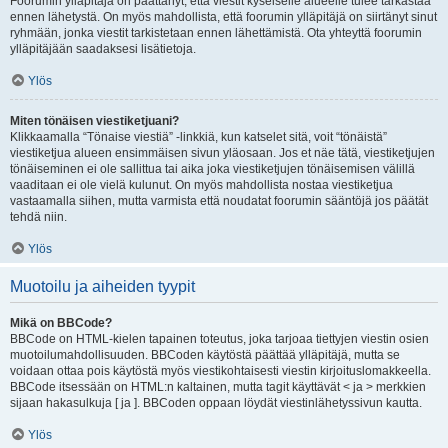
Foorumin ylläpitäjä on päättänyt, että viestit kyseiselle alueelle tulee tarkastaa
ennen lähetystä. On myös mahdollista, että foorumin ylläpitäjä on siirtänyt sinut
ryhmään, jonka viestit tarkistetaan ennen lähettämistä. Ota yhteyttä foorumin
ylläpitäjään saadaksesi lisätietoja.
Ylös
Miten tönäisen viestiketjuani?
Klikkaamalla “Tönaise viestiä” -linkkiä, kun katselet sitä, voit “tönäistä”
viestiketjua alueen ensimmäisen sivun yläosaan. Jos et näe tätä, viestiketjujen
tönäiseminen ei ole sallittua tai aika joka viestiketjujen tönäisemisen välillä
vaaditaan ei ole vielä kulunut. On myös mahdollista nostaa viestiketjua
vastaamalla siihen, mutta varmista että noudatat foorumin sääntöjä jos päätät
tehdä niin.
Ylös
Muotoilu ja aiheiden tyypit
Mikä on BBCode?
BBCode on HTML-kielen tapainen toteutus, joka tarjoaa tiettyjen viestin osien
muotoilumahdollisuuden. BBCoden käytöstä päättää ylläpitäjä, mutta se
voidaan ottaa pois käytöstä myös viestikohtaisesti viestin kirjoituslomakkeella.
BBCode itsessään on HTML:n kaltainen, mutta tagit käyttävät < ja > merkkien
sijaan hakasulkuja [ ja ]. BBCoden oppaan löydät viestinlähetyssivun kautta.
Ylös