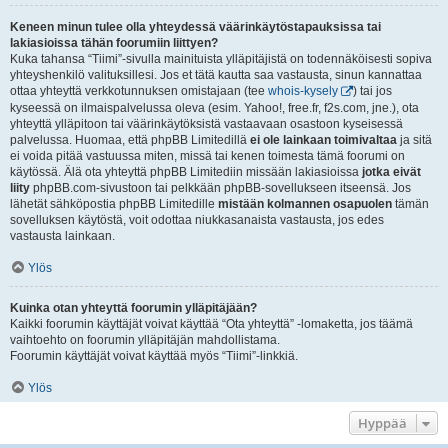
Keneen minun tulee olla yhteydessä väärinkäytöstapauksissa tai
lakiasioissa tähän foorumiin liittyen?
Kuka tahansa “Tiimi”-sivulla mainituista ylläpitäjistä on todennäköisesti sopiva
yhteyshenkilö valituksillesi. Jos et tätä kautta saa vastausta, sinun kannattaa
ottaa yhteyttä verkkotunnuksen omistajaan (tee
whois-kysely
) tai jos
kyseessä on ilmaispalvelussa oleva (esim. Yahoo!, free.fr, f2s.com, jne.), ota
yhteyttä ylläpitoon tai väärinkäytöksistä vastaavaan osastoon kyseisessä
palvelussa. Huomaa, että phpBB Limitedillä
ei ole lainkaan toimivaltaa
ja sitä
ei voida pitää vastuussa miten, missä tai kenen toimesta tämä foorumi on
käytössä. Älä ota yhteyttä phpBB Limitediin missään lakiasioissa
jotka eivät
liity
phpBB.com-sivustoon tai pelkkään phpBB-sovellukseen itseensä. Jos
lähetät sähköpostia phpBB Limitedille
mistään kolmannen osapuolen
tämän
sovelluksen käytöstä, voit odottaa niukkasanaista vastausta, jos edes
vastausta lainkaan.
Ylös
Kuinka otan yhteyttä foorumin ylläpitäjään?
Kaikki foorumin käyttäjät voivat käyttää “Ota yhteyttä” -lomaketta, jos täämä
vaihtoehto on foorumin ylläpitäjän mahdollistama.
Foorumin käyttäjät voivat käyttää myös “Tiimi”-linkkiä.
Ylös
Hyppää