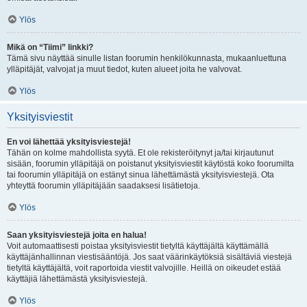
Ylös
Mikä on “Tiimi” linkki?
Tämä sivu näyttää sinulle listan foorumin henkilökunnasta, mukaanluettuna
ylläpitäjät, valvojat ja muut tiedot, kuten alueet joita he valvovat.
Ylös
Yksityisviestit
En voi lähettää yksityisviestejä!
Tähän on kolme mahdollista syytä. Et ole rekisteröitynyt ja/tai kirjautunut
sisään, foorumin ylläpitäjä on poistanut yksityisviestit käytöstä koko foorumilta
tai foorumin ylläpitäjä on estänyt sinua lähettämästä yksityisviestejä. Ota
yhteyttä foorumin ylläpitäjään saadaksesi lisätietoja.
Ylös
Saan yksityisviestejä joita en halua!
Voit automaattisesti poistaa yksityisviestit tietyltä käyttäjältä käyttämällä
käyttäjänhallinnan viestisääntöjä. Jos saat väärinkäytöksiä sisältäviä viestejä
tietyltä käyttäjältä, voit raportoida viestit valvojille. Heillä on oikeudet estää
käyttäjiä lähettämästä yksityisviestejä.
Ylös