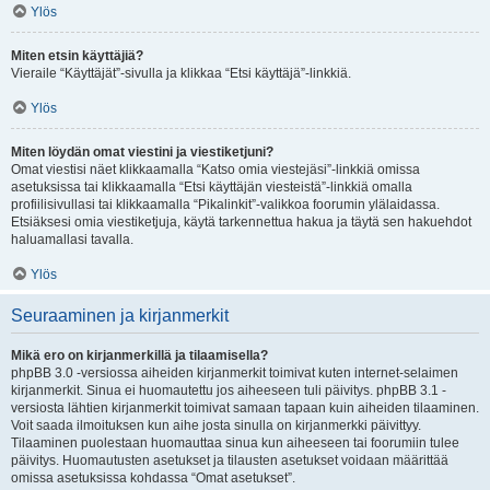
Ylös
Miten etsin käyttäjiä?
Vieraile “Käyttäjät”-sivulla ja klikkaa “Etsi käyttäjä”-linkkiä.
Ylös
Miten löydän omat viestini ja viestiketjuni?
Omat viestisi näet klikkaamalla “Katso omia viestejäsi”-linkkiä omissa
asetuksissa tai klikkaamalla “Etsi käyttäjän viesteistä”-linkkiä omalla
profiilisivullasi tai klikkaamalla “Pikalinkit”-valikkoa foorumin ylälaidassa.
Etsiäksesi omia viestiketjuja, käytä tarkennettua hakua ja täytä sen hakuehdot
haluamallasi tavalla.
Ylös
Seuraaminen ja kirjanmerkit
Mikä ero on kirjanmerkillä ja tilaamisella?
phpBB 3.0 -versiossa aiheiden kirjanmerkit toimivat kuten internet-selaimen
kirjanmerkit. Sinua ei huomautettu jos aiheeseen tuli päivitys. phpBB 3.1 -
versiosta lähtien kirjanmerkit toimivat samaan tapaan kuin aiheiden tilaaminen.
Voit saada ilmoituksen kun aihe josta sinulla on kirjanmerkki päivittyy.
Tilaaminen puolestaan huomauttaa sinua kun aiheeseen tai foorumiin tulee
päivitys. Huomautusten asetukset ja tilausten asetukset voidaan määrittää
omissa asetuksissa kohdassa “Omat asetukset”.