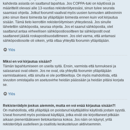
kahdesta asiasta on saattanut tapahtua. Jos COPPA-tuki on käytössä ja
määrittelit olevasi alle 13-vuotias rekisteröityessäsi, sinun tulee seurata
saamiasi ohjeita. Jotkut foorumit vaativat myös uusien tunnusten aktivoinnin
joko sinun itsesi toimesta tai ylläpitäjän toimesta ennen kuin voit kirjautua
sisään. Tämä tieto kerrottiin rekisteröitymisen yhteydessä. Jos sinulle
lähetettiin sähköpostia, seuraa ohjeita. Jos et saanut sähköpostia, olet
saattanut antaa virheellisen sähköpostiosoitteen tai sähköpostit ovat
saattaneet jäädä roskapostisuodattimeen. Jos olet varma, että antamasi
sähköpostiosoite oli oikein, yritä ottaa yhteyttä foorumin ylläpitäjään.
Ylös
Miksi en voi kirjautua sisään?
Tämän tapahtumiseen on useita syitä. Ensin, varmista että tunnuksesi ja
salasanasi ovat oikein. Jos ne ovat, ota yhteyttä foorumin ylläpitäjään
varmistaaksesi, että sinulla ei ole porttikieltoja. On myös mahdollista, että
sivuston omistajalla on asetusvirhe heidän päässään ja heidän pitäisi korjata
se.
Ylös
Rekisteröidyin joskus aiemmin, mutta en voi enää kirjautua sisään?!
On mahdollista, että ylläpitäjä on poistanut käyttäjätilisi käytöstä jostain syystä.
Useat foorumit myös poistavat käyttäjiä, jotka eivät ole kirjoittaneet pitkään
aikaan pienentääkseen tietokantansa kokoa. Jos näin on käynyt, yritä
rekisteröityä uudelleen ja osallistu keskusteluun aktiivisemmin.