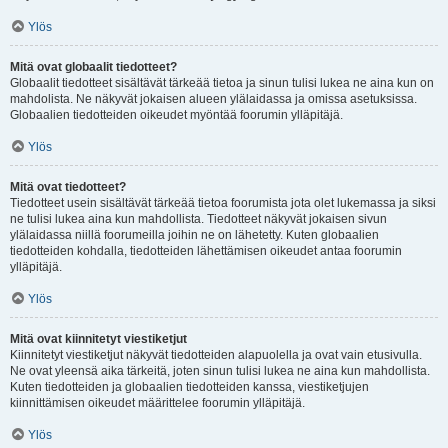
Ylös
Mitä ovat globaalit tiedotteet?
Globaalit tiedotteet sisältävät tärkeää tietoa ja sinun tulisi lukea ne aina kun on
mahdolista. Ne näkyvät jokaisen alueen ylälaidassa ja omissa asetuksissa.
Globaalien tiedotteiden oikeudet myöntää foorumin ylläpitäjä.
Ylös
Mitä ovat tiedotteet?
Tiedotteet usein sisältävät tärkeää tietoa foorumista jota olet lukemassa ja siksi
ne tulisi lukea aina kun mahdollista. Tiedotteet näkyvät jokaisen sivun
ylälaidassa niillä foorumeilla joihin ne on lähetetty. Kuten globaalien
tiedotteiden kohdalla, tiedotteiden lähettämisen oikeudet antaa foorumin
ylläpitäjä.
Ylös
Mitä ovat kiinnitetyt viestiketjut
Kiinnitetyt viestiketjut näkyvät tiedotteiden alapuolella ja ovat vain etusivulla.
Ne ovat yleensä aika tärkeitä, joten sinun tulisi lukea ne aina kun mahdollista.
Kuten tiedotteiden ja globaalien tiedotteiden kanssa, viestiketjujen
kiinnittämisen oikeudet määrittelee foorumin ylläpitäjä.
Ylös