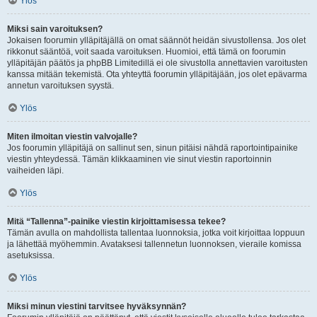
Ylös
Miksi sain varoituksen?
Jokaisen foorumin ylläpitäjällä on omat säännöt heidän sivustollensa. Jos olet
rikkonut sääntöä, voit saada varoituksen. Huomioi, että tämä on foorumin
ylläpitäjän päätös ja phpBB Limitedillä ei ole sivustolla annettavien varoitusten
kanssa mitään tekemistä. Ota yhteyttä foorumin ylläpitäjään, jos olet epävarma
annetun varoituksen syystä.
Ylös
Miten ilmoitan viestin valvojalle?
Jos foorumin ylläpitäjä on sallinut sen, sinun pitäisi nähdä raportointipainike
viestin yhteydessä. Tämän klikkaaminen vie sinut viestin raportoinnin
vaiheiden läpi.
Ylös
Mitä “Tallenna”-painike viestin kirjoittamisessa tekee?
Tämän avulla on mahdollista tallentaa luonnoksia, jotka voit kirjoittaa loppuun
ja lähettää myöhemmin. Avataksesi tallennetun luonnoksen, vieraile komissa
asetuksissa.
Ylös
Miksi minun viestini tarvitsee hyväksynnän?