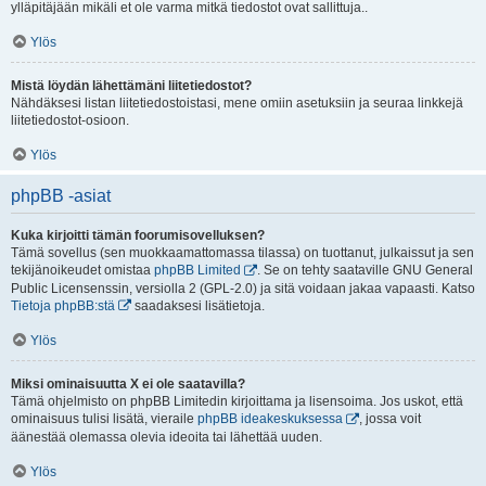
ylläpitäjään mikäli et ole varma mitkä tiedostot ovat sallittuja..
Ylös
Mistä löydän lähettämäni liitetiedostot?
Nähdäksesi listan liitetiedostoistasi, mene omiin asetuksiin ja seuraa linkkejä
liitetiedostot-osioon.
Ylös
phpBB -asiat
Kuka kirjoitti tämän foorumisovelluksen?
Tämä sovellus (sen muokkaamattomassa tilassa) on tuottanut, julkaissut ja sen
tekijänoikeudet omistaa
phpBB Limited
. Se on tehty saataville GNU General
Public Licensenssin, versiolla 2 (GPL-2.0) ja sitä voidaan jakaa vapaasti. Katso
Tietoja phpBB:stä
saadaksesi lisätietoja.
Ylös
Miksi ominaisuutta X ei ole saatavilla?
Tämä ohjelmisto on phpBB Limitedin kirjoittama ja lisensoima. Jos uskot, että
ominaisuus tulisi lisätä, vieraile
phpBB ideakeskuksessa
, jossa voit
äänestää olemassa olevia ideoita tai lähettää uuden.
Ylös