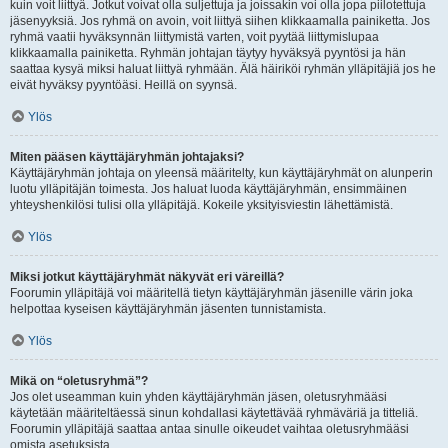
kuin voit liittyä. Jotkut voivat olla suljettuja ja joissakin voi olla jopa piilotettuja
jäsenyyksiä. Jos ryhmä on avoin, voit liittyä siihen klikkaamalla painiketta. Jos
ryhmä vaatii hyväksynnän liittymistä varten, voit pyytää liittymislupaa
klikkaamalla painiketta. Ryhmän johtajan täytyy hyväksyä pyyntösi ja hän
saattaa kysyä miksi haluat liittyä ryhmään. Älä häiriköi ryhmän ylläpitäjiä jos he
eivät hyväksy pyyntöäsi. Heillä on syynsä.
Ylös
Miten pääsen käyttäjäryhmän johtajaksi?
Käyttäjäryhmän johtaja on yleensä määritelty, kun käyttäjäryhmät on alunperin
luotu ylläpitäjän toimesta. Jos haluat luoda käyttäjäryhmän, ensimmäinen
yhteyshenkilösi tulisi olla ylläpitäjä. Kokeile yksityisviestin lähettämistä.
Ylös
Miksi jotkut käyttäjäryhmät näkyvät eri väreillä?
Foorumin ylläpitäjä voi määritellä tietyn käyttäjäryhmän jäsenille värin joka
helpottaa kyseisen käyttäjäryhmän jäsenten tunnistamista.
Ylös
Mikä on “oletusryhmä”?
Jos olet useamman kuin yhden käyttäjäryhmän jäsen, oletusryhmääsi
käytetään määriteltäessä sinun kohdallasi käytettävää ryhmäväriä ja titteliä.
Foorumin ylläpitäjä saattaa antaa sinulle oikeudet vaihtaa oletusryhmääsi
omista asetuksista.