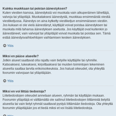
Kuinka muokkaan tai poistan äänestyksen?
Kuten viestien kanssa, äänestyksiä voi muokata vain alkuperäinen lähettäjä,
valvoja tai ylläpitäjä. Muokataksesi äänestystä, muokkaa ensimmäistä viestiä
viestiketjussa. Äänestys on aina kytketty viestiketjun ensimmäiseen viestiin.
Jos kukaan ei ole vielä äänestänyt, käyttäjät voivat poistaa äänestyksen tai
muokata mitä tahansa äänestyksen asetusta. Jos käyttäjät ovat kuitenkin jo
äänestäneet, vain valvojat tai ylläpitäjät voivat muokata tai poistaa sen. Tämä
estää äänestysvaihtoehtojen vaihtamisen kesken äänestyksen.
Ylös
Miksi en pääse alueelle?
Jotkin alueet saattavat olla rajattu vain tietyille käyttäjille tai ryhmille.
Katsoaksesi, lukeaksesi, kirjoittaaksesi tai muiden toimintojen tekeminen
alueella saattaa tarvita erikoisoikeuksia. Jos haluat oikeudet, ota yhteyttä
foorumin valvojaan tai ylläpitäjään.
Ylös
Miksi en voi liittää tiedostoja?
Liitetiedostojen oikeudet annetaan alueen, ryhmän tai käyttäjän mukaan.
Foorumin ylläpitäjä ei välttämättä ole sallinut liitetiedostojen liittämistä tietyllä
alueella tai vain tietyt ryhmät saattavat pystyä liittämään tiedostoja. Ota yhteyttä
foorumin ylläpitäjään jos et tiedä miksi et voi lisätä liitetiedostoja.