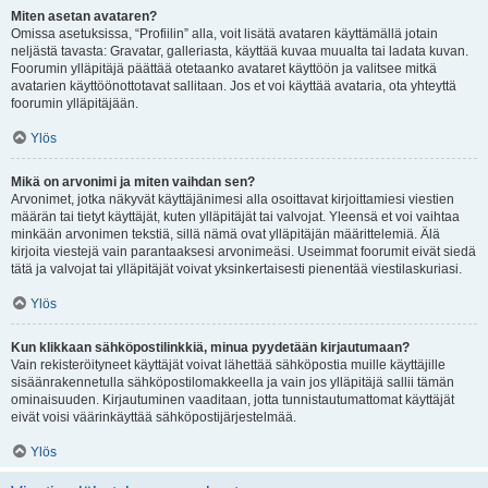
Miten asetan avataren?
Omissa asetuksissa, “Profiilin” alla, voit lisätä avataren käyttämällä jotain
neljästä tavasta: Gravatar, galleriasta, käyttää kuvaa muualta tai ladata kuvan.
Foorumin ylläpitäjä päättää otetaanko avataret käyttöön ja valitsee mitkä
avatarien käyttöönottotavat sallitaan. Jos et voi käyttää avataria, ota yhteyttä
foorumin ylläpitäjään.
Ylös
Mikä on arvonimi ja miten vaihdan sen?
Arvonimet, jotka näkyvät käyttäjänimesi alla osoittavat kirjoittamiesi viestien
määrän tai tietyt käyttäjät, kuten ylläpitäjät tai valvojat. Yleensä et voi vaihtaa
minkään arvonimen tekstiä, sillä nämä ovat ylläpitäjän määrittelemiä. Älä
kirjoita viestejä vain parantaaksesi arvonimeäsi. Useimmat foorumit eivät siedä
tätä ja valvojat tai ylläpitäjät voivat yksinkertaisesti pienentää viestilaskuriasi.
Ylös
Kun klikkaan sähköpostilinkkiä, minua pyydetään kirjautumaan?
Vain rekisteröityneet käyttäjät voivat lähettää sähköpostia muille käyttäjille
sisäänrakennetulla sähköpostilomakkeella ja vain jos ylläpitäjä sallii tämän
ominaisuuden. Kirjautuminen vaaditaan, jotta tunnistautumattomat käyttäjät
eivät voisi väärinkäyttää sähköpostijärjestelmää.
Ylös