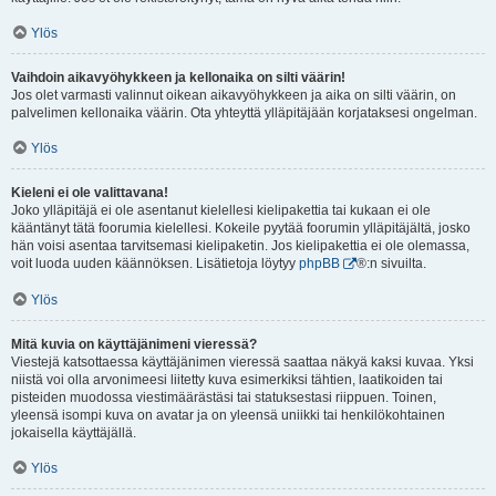
Ylös
Vaihdoin aikavyöhykkeen ja kellonaika on silti väärin!
Jos olet varmasti valinnut oikean aikavyöhykkeen ja aika on silti väärin, on
palvelimen kellonaika väärin. Ota yhteyttä ylläpitäjään korjataksesi ongelman.
Ylös
Kieleni ei ole valittavana!
Joko ylläpitäjä ei ole asentanut kielellesi kielipakettia tai kukaan ei ole
kääntänyt tätä foorumia kielellesi. Kokeile pyytää foorumin ylläpitäjältä, josko
hän voisi asentaa tarvitsemasi kielipaketin. Jos kielipakettia ei ole olemassa,
voit luoda uuden käännöksen. Lisätietoja löytyy
phpBB
®:n sivuilta.
Ylös
Mitä kuvia on käyttäjänimeni vieressä?
Viestejä katsottaessa käyttäjänimen vieressä saattaa näkyä kaksi kuvaa. Yksi
niistä voi olla arvonimeesi liitetty kuva esimerkiksi tähtien, laatikoiden tai
pisteiden muodossa viestimäärästäsi tai statuksestasi riippuen. Toinen,
yleensä isompi kuva on avatar ja on yleensä uniikki tai henkilökohtainen
jokaisella käyttäjällä.
Ylös