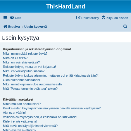
ThisHardLand
UKK
Rekisteröidy
Kirjaudu sisään
E
Etusivu
Usein kysyttyä
t
Usein kysyttyä
s
i
Kirjautumisen ja rekisteröitymisen ongelmat
Miksi minun pitää rekisteröityä?
Mikä on COPPA?
Miksi en voi rekisteröityä?
Rekisteröidyin, mutta en voi kirjautua!
Miksi en voi kirjautua sisään?
Rekisteröidyin joskus aiemmin, mutta en voi enää kirjautua sisään?!
Olen hukannut salasanani!
Miksi minut kirjataan ulos automaattisesti?
Mitä “Poista foorumin evästeet” tekee?
Käyttäjän asetukset
Miten muutan asetuksiani?
Kuinka estän käyttäjänimeni näkymisen paikalla olevissa käyttäjissä?
Ajat ovat väärin!
Vaihdoin aikavyöhykkeen ja kellonaika on silti väärin!
Kieleni ei ole valittavana!
Mitä kuvia on käyttäjänimeni vieressä?
Miten asetan avataren?