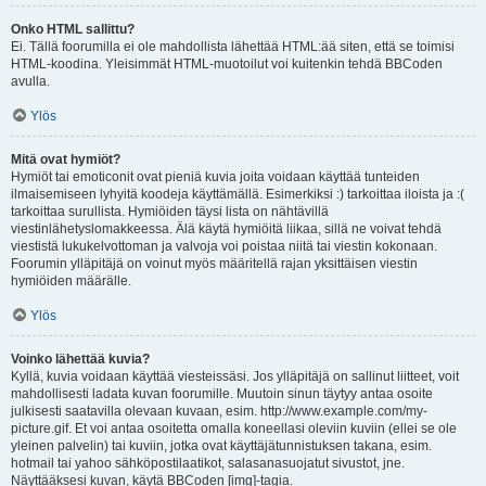
Onko HTML sallittu?
Ei. Tällä foorumilla ei ole mahdollista lähettää HTML:ää siten, että se toimisi
HTML-koodina. Yleisimmät HTML-muotoilut voi kuitenkin tehdä BBCoden
avulla.
Ylös
Mitä ovat hymiöt?
Hymiöt tai emoticonit ovat pieniä kuvia joita voidaan käyttää tunteiden
ilmaisemiseen lyhyitä koodeja käyttämällä. Esimerkiksi :) tarkoittaa iloista ja :(
tarkoittaa surullista. Hymiöiden täysi lista on nähtävillä
viestinlähetyslomakkeessa. Älä käytä hymiöitä liikaa, sillä ne voivat tehdä
viestistä lukukelvottoman ja valvoja voi poistaa niitä tai viestin kokonaan.
Foorumin ylläpitäjä on voinut myös määritellä rajan yksittäisen viestin
hymiöiden määrälle.
Ylös
Voinko lähettää kuvia?
Kyllä, kuvia voidaan käyttää viesteissäsi. Jos ylläpitäjä on sallinut liitteet, voit
mahdollisesti ladata kuvan foorumille. Muutoin sinun täytyy antaa osoite
julkisesti saatavilla olevaan kuvaan, esim. http://www.example.com/my-
picture.gif. Et voi antaa osoitetta omalla koneellasi oleviin kuviin (ellei se ole
yleinen palvelin) tai kuviin, jotka ovat käyttäjätunnistuksen takana, esim.
hotmail tai yahoo sähköpostilaatikot, salasanasuojatut sivustot, jne.
Näyttääksesi kuvan, käytä BBCoden [img]-tagia.