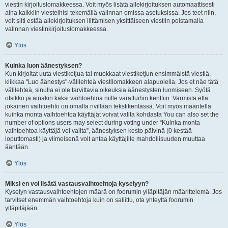
viestin kirjoituslomakkeessa. Voit myös lisätä allekirjoituksen automaattisesti
aina kaikkiin viesteihisi tekemällä valinnan omissa asetuksissa. Jos teet niin,
voit silti estää allekirjoituksen liittämisen yksittäiseen viestiin poistamalla
valinnan viestinkirjoituslomakkeessa.
Ylös
Kuinka luon äänestyksen?
Kun kirjoitat uuta viestiketjua tai muokkaat viestiketjun ensimmäistä viestiä,
klikkaa "Luo äänestys"-välilehteä viestilomakkeen alapuolella. Jos et näe tätä
välilehteä, sinulla ei ole tarvittavia oikeuksia äänestysten luomiseen. Syötä
otsikko ja ainakin kaksi vaihtoehtoa niille varattuihin kenttiin. Varmista että
jokainen vaihtoehto on omalla rivillään tekstikentässä. Voit myös määritellä
kuinka monta vaihtoehtoa käyttäjät voivat valita kohdasta You can also set the
number of options users may select during voting under “Kuinka monta
vaihtoehtoa käyttäjä voi valita”, äänestyksen kesto päivinä (0 kestää
loputtomasti) ja viimeisenä voit antaa käyttäjille mahdollisuuden muuttaa
ääntään.
Ylös
Miksi en voi lisätä vastausvaihtoehtoja kyselyyn?
Kyselyn vastausvaihtoehtojen määrä on foorumin ylläpitäjän määrittelemä. Jos
tarvitset enemmän vaihtoehtoja kuin on sallittu, ota yhteyttä foorumin
ylläpitäjään.
Ylös