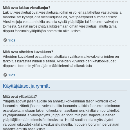
Mitä ovat lukitut viestiketjut?
Lukitut viestiketjut ovat viestiketjuja, joihin ei voi enää lähettää vastauksia ja
mahdolliset kyselyt joita viestiketjussa oli, ovat päättyneet automaattisesti.
Viestiketjuja voidaan lukita useista syistä ylläpitäjän tai foorumin valvojan
toimesta. Saatat myös pystyä lukitsemaan oman viestiketjusi, mutta tämä
riippuu foorumin ylläpitäjän antamista oikeuksista.
Ylös
Mitä ovat aiheiden kuvakkeet?
Aiheiden kuvakkeet ovat aiheen aloittajan valitsemia kuvakkeita joiden on
tarkoitus kuvastaa niiden sisältöä. Aiheiden kuvakkeiden käyttöoikeudet
riippuvat foorumin ylläpitäjän määrittelemistä oikeuksista.
Ylös
Käyttäjätasot ja ryhmät
Mitä ovat ylläpitäjät?
Ylläpitäjät ovat jäseniä joille on annettu korkeimman tason kontrolli koko
foorumiin. Nämä jäsenet voivat hallita foorumin kaikkia foorumin toiminnan
osa-alueita, mukaan lukien oikeuksien asettaminen, käyttäjien porttikiellot,
käyttäjäryhmät ja valvojat yms., riippuen foorumin perustajasta ja hänen
ylläpitäjille määrittelemistä oikeuksista. Heillä saattaa olla myös täydet
valvojan oikeudet kaikilla keskustelualueilla, riippuen foorumin perustajan
määrittelemistä asetuksista.