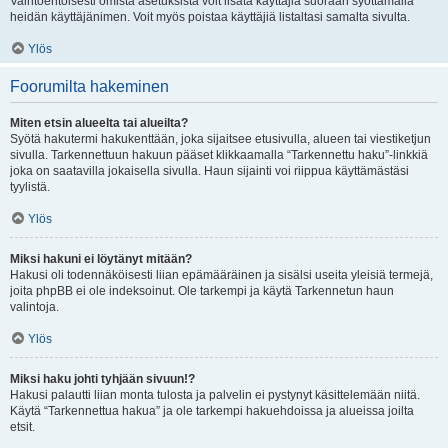
Vaihtoehtoisesti omista asetuksista voit lisätä käyttäjiä suoraan syöttämällä
heidän käyttäjänimen. Voit myös poistaa käyttäjiä listaltasi samalta sivulta.
Ylös
Foorumilta hakeminen
Miten etsin alueelta tai alueilta?
Syötä hakutermi hakukenttään, joka sijaitsee etusivulla, alueen tai viestiketjun
sivulla. Tarkennettuun hakuun pääset klikkaamalla “Tarkennettu haku”-linkkiä
joka on saatavilla jokaisella sivulla. Haun sijainti voi riippua käyttämästäsi
tyylistä.
Ylös
Miksi hakuni ei löytänyt mitään?
Hakusi oli todennäköisesti liian epämääräinen ja sisälsi useita yleisiä termejä,
joita phpBB ei ole indeksoinut. Ole tarkempi ja käytä Tarkennetun haun
valintoja.
Ylös
Miksi haku johti tyhjään sivuun!?
Hakusi palautti liian monta tulosta ja palvelin ei pystynyt käsittelemään niitä.
Käytä “Tarkennettua hakua” ja ole tarkempi hakuehdoissa ja alueissa joilta
etsit.