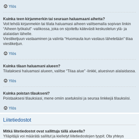
Ylös
Kuinka teen kirjanmerkin tai seuraan haluamaani aihetta?
Voit tehdä kirjanmekin tai tilata haluamasi aiheen valitsemalla sopivan linkin
“Aiheen työkalut” -valikossa, joka on sijoitettu kätevästi keskustelun ylä- ja
alalaidan lähelle.
Viestiketjuun vastaaminen ja valinta “Huomauta kun vastaus lähetetään” tilaa
viestiketjun.
Ylös
Kuinka tilaan haluamani alueen?
Tilataksesi haluamasi alueen, valitse “Tilaa alue” -linkki, aluesivun alalaidassa.
Ylös
Kuinka poistan tilaukseni?
Poistaaksesi tilauksiasi, mene omiin asetuksiisi ja seuraa linkkejä tilauksiisi.
Ylös
Liitetiedostot
Mitkä liitetiedostot ovat sallittuja tällä alueella?
Ylläpitäjä voi määrätä sallitut ja kielletyt liitetiedostojen tyypit. Ota yhteys