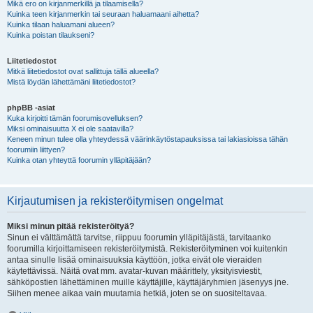
Mikä ero on kirjanmerkillä ja tilaamisella?
Kuinka teen kirjanmerkin tai seuraan haluamaani aihetta?
Kuinka tilaan haluamani alueen?
Kuinka poistan tilaukseni?
Liitetiedostot
Mitkä liitetiedostot ovat sallittuja tällä alueella?
Mistä löydän lähettämäni liitetiedostot?
phpBB -asiat
Kuka kirjoitti tämän foorumisovelluksen?
Miksi ominaisuutta X ei ole saatavilla?
Keneen minun tulee olla yhteydessä väärinkäytöstapauksissa tai lakiasioissa tähän
foorumiin liittyen?
Kuinka otan yhteyttä foorumin ylläpitäjään?
Kirjautumisen ja rekisteröitymisen ongelmat
Miksi minun pitää rekisteröityä?
Sinun ei välttämättä tarvitse, riippuu foorumin ylläpitäjästä, tarvitaanko
foorumilla kirjoittamiseen rekisteröitymistä. Rekisteröityminen voi kuitenkin
antaa sinulle lisää ominaisuuksia käyttöön, jotka eivät ole vieraiden
käytettävissä. Näitä ovat mm. avatar-kuvan määrittely, yksityisviestit,
sähköpostien lähettäminen muille käyttäjille, käyttäjäryhmien jäsenyys jne.
Siihen menee aikaa vain muutamia hetkiä, joten se on suositeltavaa.