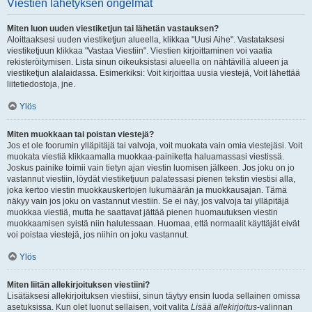
Viestien lähetyksen ongelmat
Miten luon uuden viestiketjun tai lähetän vastauksen?
Aloittaaksesi uuden viestiketjun alueella, klikkaa "Uusi Aihe". Vastataksesi
viestiketjuun klikkaa "Vastaa Viestiin". Viestien kirjoittaminen voi vaatia
rekisteröitymisen. Lista sinun oikeuksistasi alueella on nähtävillä alueen ja
viestiketjun alalaidassa. Esimerkiksi: Voit kirjoittaa uusia viestejä, Voit lähettää
liitetiedostoja, jne.
Ylös
Miten muokkaan tai poistan viestejä?
Jos et ole foorumin ylläpitäjä tai valvoja, voit muokata vain omia viestejäsi. Voit
muokata viestiä klikkaamalla muokkaa-painiketta haluamassasi viestissä.
Joskus painike toimii vain tietyn ajan viestin luomisen jälkeen. Jos joku on jo
vastannut viestiin, löydät viestiketjuun palatessasi pienen tekstin viestisi alla,
joka kertoo viestin muokkauskertojen lukumäärän ja muokkausajan. Tämä
näkyy vain jos joku on vastannut viestiin. Se ei näy, jos valvoja tai ylläpitäjä
muokkaa viestiä, mutta he saattavat jättää pienen huomautuksen viestin
muokkaamisen syistä niin halutessaan. Huomaa, että normaalit käyttäjät eivät
voi poistaa viestejä, jos niihin on joku vastannut.
Ylös
Miten liitän allekirjoituksen viestiini?
Lisätäksesi allekirjoituksen viestiisi, sinun täytyy ensin luoda sellainen omissa
asetuksissa. Kun olet luonut sellaisen, voit valita
Lisää allekirjoitus
-valinnan