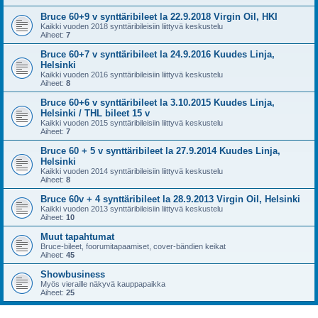
Bruce 60+9 v synttäribileet la 22.9.2018 Virgin Oil, HKI
Kaikki vuoden 2018 synttäribileisiin liittyvä keskustelu
Aiheet:
7
Bruce 60+7 v synttäribileet la 24.9.2016 Kuudes Linja,
Helsinki
Kaikki vuoden 2016 synttäribileisiin liittyvä keskustelu
Aiheet:
8
Bruce 60+6 v synttäribileet la 3.10.2015 Kuudes Linja,
Helsinki / THL bileet 15 v
Kaikki vuoden 2015 synttäribileisiin liittyvä keskustelu
Aiheet:
7
Bruce 60 + 5 v synttäribileet la 27.9.2014 Kuudes Linja,
Helsinki
Kaikki vuoden 2014 synttäribileisiin liittyvä keskustelu
Aiheet:
8
Bruce 60v + 4 synttäribileet la 28.9.2013 Virgin Oil, Helsinki
Kaikki vuoden 2013 synttäribileisiin liittyvä keskustelu
Aiheet:
10
Muut tapahtumat
Bruce-bileet, foorumitapaamiset, cover-bändien keikat
Aiheet:
45
Showbusiness
Myös vieraille näkyvä kauppapaikka
Aiheet:
25