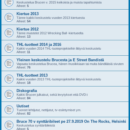
Keskustelua Brucen v. 2015 keikoista ja muista tapahtumista
Aiheet:
5
Kiertue 2013
Tänne kaikki keskustelu vuoden 2013 kiertuesta
Aiheet:
54
Kiertue 2012
Tänne muistelot 2012 Wrecking Ball -kiertueelta
Aiheet:
13
THL-tuotteet 2014 ja 2016
Kaikki vuoden 2014 THL-tuoteprojekteihin liittyvä keskustelu
Aiheet:
11
Yleinen keskustelu Brucesta ja E Street Bandistä
Vapaata keskustelua Brucea, hänen musiikkiaan tai muita bändiläisiä sivuten
Aiheet:
76
THL-tuotteet 2013
Kaikki vuoden 2013 THL-tuoteprojekteihin liittyvä keskustelu
Aiheet:
18
Diskografia
Kaikki Brucen julkaisut, sekä levytykset että DVD:t
Aiheet:
84
Uutiset
Tuoreet lehtijutut, nettijutut, tv-esiintymiset ym.
Aiheet:
82
Bruce 70 v synttäribileet pe 27.9.2019 On The Rocks, Helsinki
Keskustelua synttäribileistä
Aiheet:
5