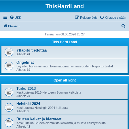
ThisHardLand
UKK
Rekisteröidy
Kirjaudu sisään
E
Etusivu
t
Tänään on 08.08.2026 23:27
s
This Hard Land
i
Ylläpito tiedottaa
Aiheet:
24
Ongelmat
Löysitkö bugin tai muun toimimattoman ominaisuuden. Raportoi täällä!
Aiheet:
19
Open all night
Turku 2013
Keskustelua 2013-kiertueen Suomen keikoista
Aiheet:
24
Helsinki 2024
Keskustelua Helsingin 2024 keikasta
Aiheet:
3
Brucen keikat ja kiertueet
Keskustelua Brucen aiemmista keikoista ja muista esiintymisistä
Aiheet:
42